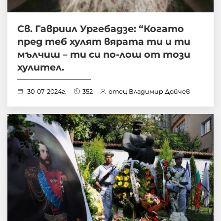
Св. Гавриил Ургебадзe: “Когато
пред теб хулят вярата ти и ти
мълчиш – ти си по-лош от този
хулител.
30-07-2024г.
352
отец Владимир Дойчев