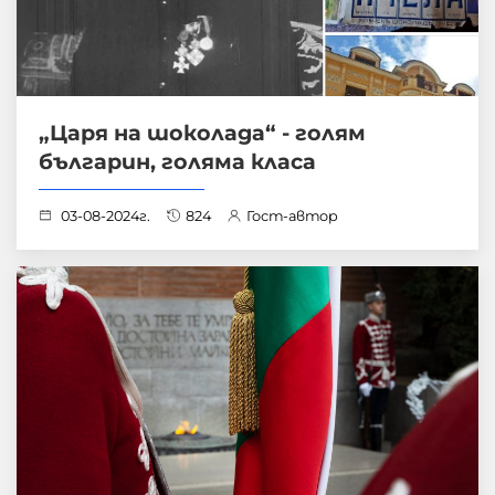
„Царя на шоколада“ - голям
българин, голяма класа
03-08-2024г.
824
Гост-автор