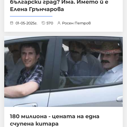
български град? Има. Името й е
Елена Грънчарова
01-05-2025г.
570
Росен Петров
180 милиона - цената на една
счупена китара