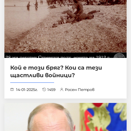
Кой е този бряг? Кои са тези
щастливи войници?
14-01-2025г.
1459
Росен Петров