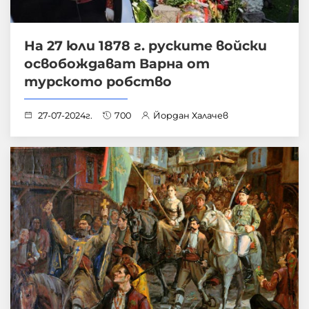
На 27 юли 1878 г. руските войски
освобождават Варна от
турското робство
27-07-2024г.
700
Йордан Халачев