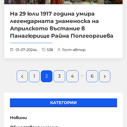
На 29 юли 1917 година умира
легендарната знаменоска на
Априлското въстание в
Панагюрище Райна Попгеоргиева
01-07-2024г.
538
Гост-автор
...
1
2
3
4
6
КАТЕГОРИИ
Новини