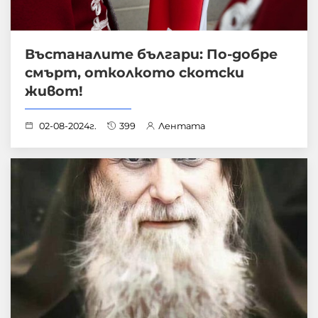
Въстаналите българи: По-добре
смърт, отколкото скотски
живот!
02-08-2024г.
399
Лентата