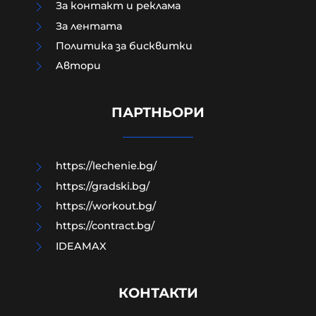
За контакт и реклама
За лентата
Политика за бисквитки
Тръмп отказа допълнителни
Aвтори
ракети "Пейтриът" за Украйна: И
ние имаме нужда от тях, разделя
ни океан
ПАРТНЬОРИ
07-08-2026г.
3
Лентата
https://lechenie.bg/
https://gradski.bg/
https://workout.bg/
https://contract.bg/
IDEAMAX
КОНТАКТИ