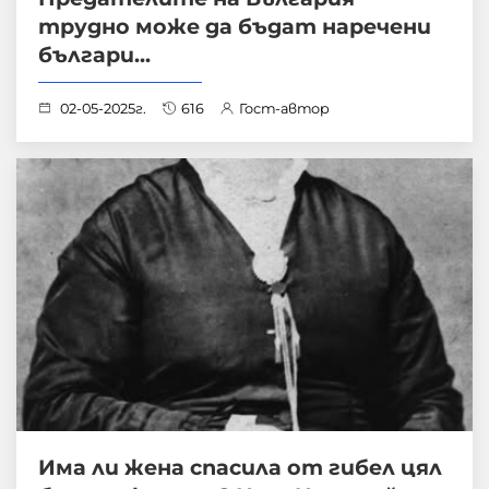
трудно може да бъдат наречени
българи...
02-05-2025г.
616
Гост-автор
Има ли жена спасила от гибел цял