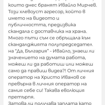
които днес бранят Ивайло Мирчев.
Този хлевоуст агресор, който в
името на видеото и
публичността, предизвика
скандала с доставчика на храна.
Много пъти съм се обръщала към
скандалджията полупредседател
на “Да, България” - Ивайло, знаеш ли
значението на думата работа,
можеш ли да работиш или можеш
само да правиш видеа?! От личния
оператор на Христо Иванов се
превърна в личния оператор на
самия себе си! Такава еволюция
претърпя.
Затова ли получава заплата като