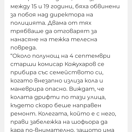
между 15 и 19 години, бяха обвинени
за побоя над директора на
полицията. Двама от тях
трябваше да отговарят за
нанасяне на тежка телесна
повреда.
“Около полунощ на 4 септември
старши комисар Кожухаров се
прибира със семейството си,
когато внезапно излиза кола и
маневрира опасно. Виждат, че
колата дрифти по тази улица,
където скоро беше направен
ремонт. Колегата, който е с него,
прави забележка на шофьора да
кара по-внимателно, защото има