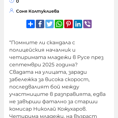
0
Соня Колтуклиева
Share
Facebook
Twitter
WhatsApp
Pinterest
LinkedIn
Viber
“Помните ли скандала с
полицейския началник и
четиримата младежи в Русе през
септември 2025 година?
Свадата на улицата, заради
забележка за висока скорост,
последвалият бой между
участниците в разправията, едва
не завърши фатално за старши
комисар Николай Кожухаров.
Четирима младежи, на възраст