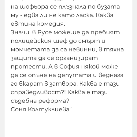
на шофьора се плъзнала по бузата
му - едва ли не като ласка. Каква
евтина комедия.
Значи, в Русе можеше да пребият
полицейския шеф до смърт и
момчетата да са невинни, в тяхна
защита да се организират
протести. А в София някой може
да се опъне на депутата и веднага
го вкарат в затвора. Каква е тази
справедливост?! Каква е тази
съдебна реформа?
Соня Колтуклиева”