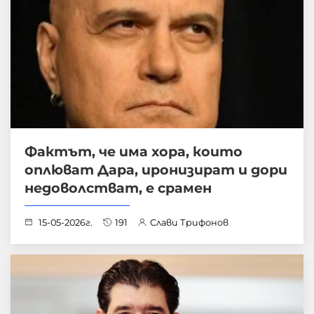
Фактът, че има хора, които
оплюват Дара, иронизират и дори
недоволстват, е срамен
15-05-2026г.
191
Слави Трифонов