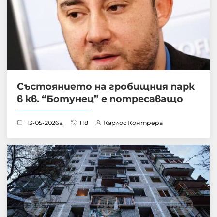
Състоянието на гробищния парк
в кв. “Ботунец” е потресаващо
13-05-2026г.
118
Карлос Контрера