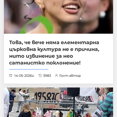
Това, че вече няма елементарна
църковна култура не е причина,
нито извинение за нео
сатанистко поклонение!
14-05-2026г.
3983
Гост-автор