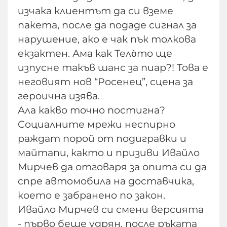
изчака клиентът да си вземе
пакета, после да подаде сигнал за
нарушение, ако е чак пък толкова
екзактен. Ама как Тело̀то ще
изпусне такъв шанс за пиар?! Това е
неговият нов “Росенец”, сцена за
героична изява.
Ала какво точно постигна?
Социалните мрежи неспирно
раждат порой от подигравки и
майтапи, както и призиви Ивайло
Мирчев да отговаря за опита си да
спре автомобила на доставчика,
което е забранено по закон.
Ивайло Мирчев си смени версията
- първо беше удрян, после ръката