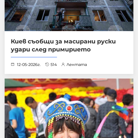
Киев съобщи за масирани руски
удари след примирието
12-05-2026г.
514
Лентата