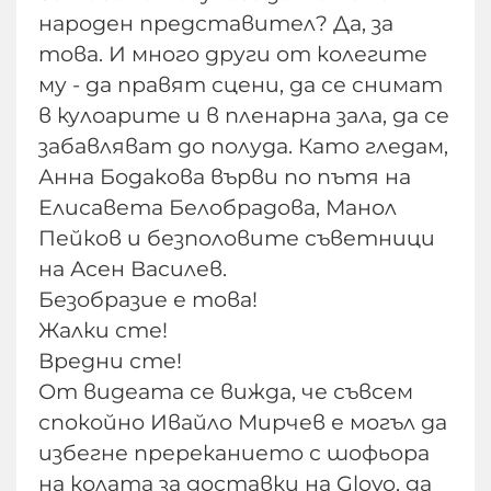
народен представител? Да, за
това. И много други от колегите
му - да правят сцени, да се снимат
в кулоарите и в пленарна зала, да се
забавляват до полуда. Като гледам,
Анна Бодакова върви по пътя на
Елисавета Белобрадова, Манол
Пейков и безполовите съветници
на Асен Василев.
Безобразие е това!
Жалки сте!
Вредни сте!
От видеата се вижда, че съвсем
спокойно Ивайло Мирчев е могъл да
избегне пререканието с шофьора
на колата за доставки на Glovo, да