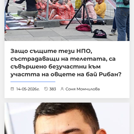
Защо същите тези НПО,
състрадаващи на телетата, са
съвършено безучастни към
участта на овцете на бай Рибан?
14-05-2026г.
383
Соня Момчилова