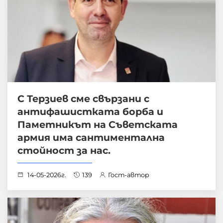
С Терзиев сме свързани с
антифашистката борба и
Паметникът на Съветската
армия има сантиментална
стойност за нас.
14-05-2026г.
139
Гост-автор