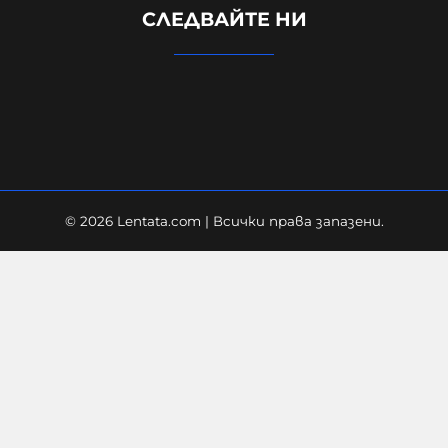
СЛЕДВАЙТЕ НИ
случай. Не разбирам защо се
превърна в такъв голям скандал
08-08-2026г.
88
Лентата
© 2026 Lentata.com | Всички права запазени.
Какво има на мястото, където се