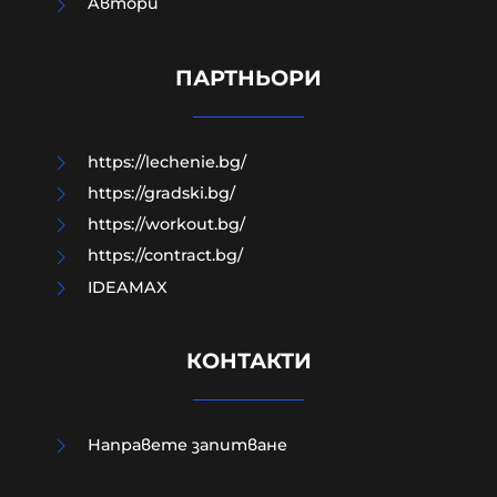
Aвтори
МО след анализ на останките
край Кардам: Най-вероятно е
дрон-примамка "Майя"
ПАРТНЬОРИ
08-08-2026г.
97
Лентата
https://lechenie.bg/
https://gradski.bg/
https://workout.bg/
https://contract.bg/
IDEAMAX
КОНТАКТИ
Направете запитване
Израелският посланик за
инцидента в Банско: Изолиран