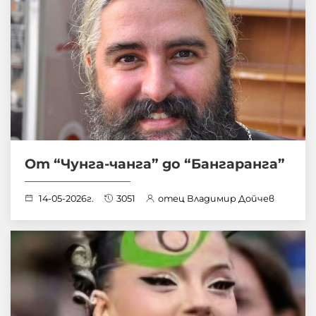
От “Чунга-чанга” до “Бангаранга”
14-05-2026г.
3051
отец Владимир Дойчев