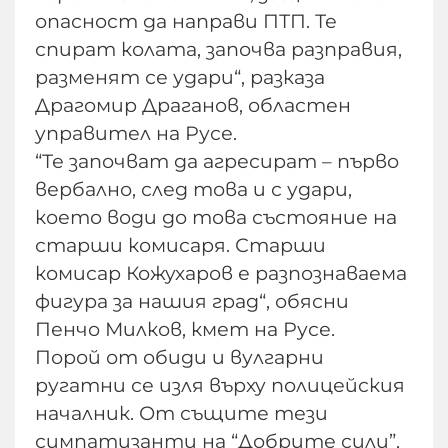
опасност да направи ПТП. Те
спират колата, започва разправия,
разменят се удари“, разказа
Драгомир Драганов, областен
управител на Русе.
“Те започват да агресират – първо
вербално, след това и с удари,
което води до това състояние на
старши комисаря. Старши
комисар Кожухаров е разпознаваема
фигура за нашия град“, обясни
Пенчо Милков, кмет на Русе.
Порой от обиди и вулгарни
ругатни се изля върху полицейския
началник. От същите тези
симпатизанти на “Добрите сили”,