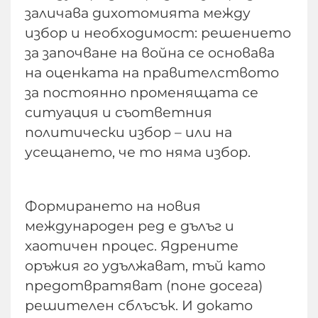
заличава дихотомията между
избор и необходимост: решението
за започване на война се основава
на оценката на правителството
за постоянно променящата се
ситуация и съответния
политически избор – или на
усещането, че то няма избор.
Формирането на новия
международен ред е дълъг и
хаотичен процес. Ядрените
оръжия го удължават, тъй като
предотвратяват (поне досега)
решителен сблъсък. И докато