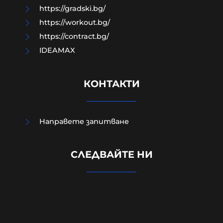
https://gradski.bg/
https://workout.bg/
https://contract.bg/
IDEAMAX
КОНТАКТИ
Нови свидетелства за скандала в
Направете запитване
Банско: Местни жители
разказват за арогантно
СЛЕДВАЙТЕ НИ
поведение на еврейските
младежи
06-08-2026г.
137
Лентата