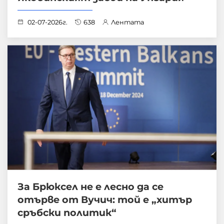
02-07-2026г.
638
Лентата
За Брюксел не е лесно да се
отърве от Вучич: той е „хитър
сръбски политик“