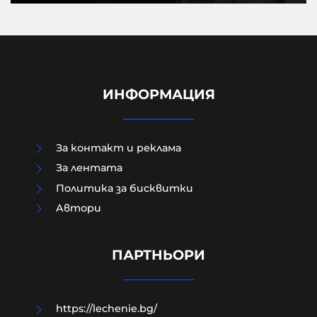
ИНФОРМАЦИЯ
За контакт и реклама
За лентата
Политика за бисквитки
Aвтори
Два хеликоптера гасят голям
пожар на АМ "Тракия"
ПАРТНЬОРИ
06-08-2026г.
7
Лентата
https://lechenie.bg/