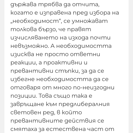
държава трябва да отчита,
когато е изправена пред избора на
„необходимост“, се умножават
толкова бързо, че правят
изчисляването на изхода почти
невъзможно. А необходимостта
изисква не просто ответни
реакции, а проактивни и
превантивни стъпки, за да се
избегне необходимостта да се
отговаря от много по-неизгодни
позиции. Това също така е
завръщане към предлибералния
световен ред, в който
превантивните действия се
смятаха за естествена част от