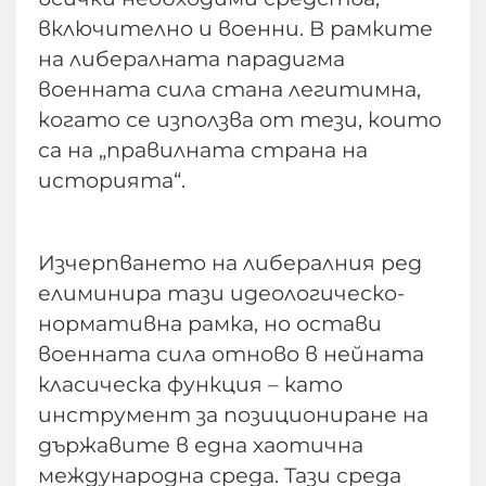
включително и военни. В рамките
на либералната парадигма
военната сила стана легитимна,
когато се използва от тези, които
са на „правилната страна на
историята“.
Изчерпването на либералния ред
елиминира тази идеологическо-
нормативна рамка, но остави
военната сила отново в нейната
класическа функция – като
инструмент за позициониране на
държавите в една хаотична
международна среда. Тази среда