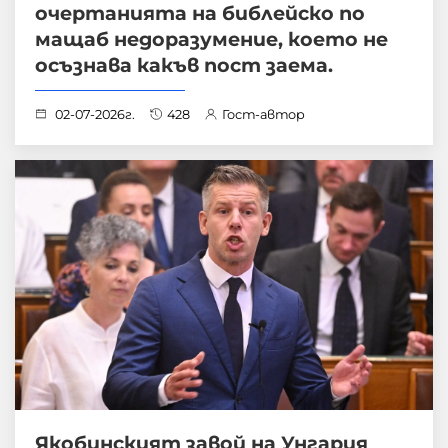
очертанията на библейско по
мащаб недоразумение, което не
осъзнава какъв пост заема.
02-07-2026г.
428
Гост-автор
Якобинският завой на Унгария