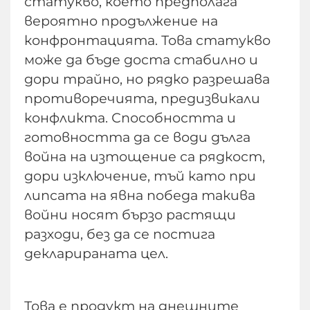
статукво, което предполага
вероятно продължение на
конфронтацията. Това статукво
може да бъде доста стабилно и
дори трайно, но рядко разрешава
противоречията, предизвикали
конфликта. Способността и
готовността да се води дълга
война на изтощение са рядкост,
дори изключение, тъй като при
липсата на явна победа такива
войни носят бързо растящи
разходи, без да се постига
декларираната цел.
Това е продукт на днешните