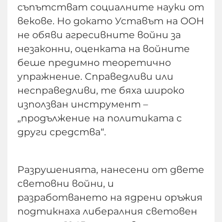
съпътстват социалните науки от
векове. Но докато Уставът на ООН
не обяви агресивните войни за
незаконни, оценката на войните
беше предимно теоретично
упражнение. Справедливи или
несправедливи, те бяха широко
използван инструмент –
„продължение на политиката с
други средства“.
Разрушенията, нанесени от двете
световни войни, и
разработването на ядрени оръжия
подтикнаха либералния световен