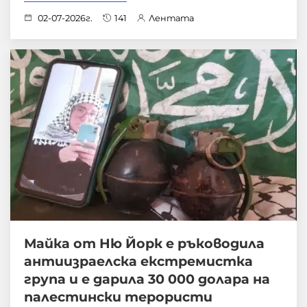
02-07-2026г.
141
Лентата
Майка от Ню Йорк е ръководила
антиизраелска екстремистка
група и е дарила 30 000 долара на
палестински терористи