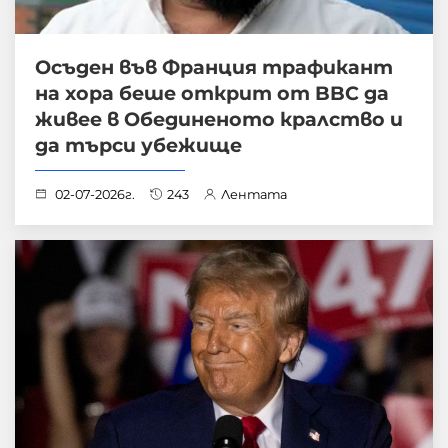
Осъден във Франция трафикант
на хора беше открит от BBC да
живее в Обединеното кралство и
да търси убежище
02-07-2026г.
243
Лентата