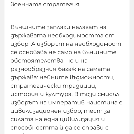
военната стратегия.
Външните заплахи налагат на
държавата необходимостта от
избор. А изборът на необходимост
се основава не само на външните
обстоятелства, но и на
разнообразния багаж на самата
държава: нейните възможности,
стратегически традиции,
история и култура. В този смисъл
изборът на императив наистина е
цивилизационен избор, тест за
силата на една цивилизация и
способността ѝ да се справи с