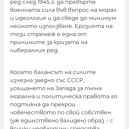
ред след 1945 г. да превърте
военната сила във въпрос на морал
и идеология и да сведе до минимум
нейното използване. Ерозията на
този стремеж е една от
причините за кризата на
либералния ред.
Когато балансът на силите
изчезна заедно със СССР,
усещането на Запада за пълна
морална и политическа правота го
подтикна да прекрои
човечеството по свой собствен
(уж единствено валиден) образ – с
всички необходими средства,