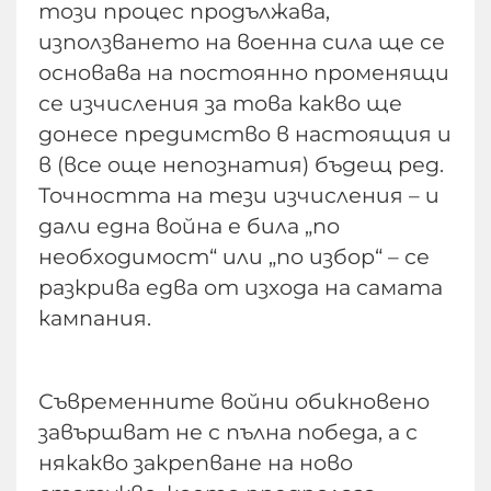
този процес продължава,
използването на военна сила ще се
основава на постоянно променящи
се изчисления за това какво ще
донесе предимство в настоящия и
в (все още непознатия) бъдещ ред.
Точността на тези изчисления – и
дали една война е била „по
необходимост“ или „по избор“ – се
разкрива едва от изхода на самата
кампания.
Съвременните войни обикновено
завършват не с пълна победа, а с
някакво закрепване на ново