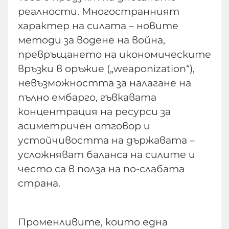
реалности. Многостранният
характер на силата – новите
методи за водене на война,
превръщането на икономическите
връзки в оръжие („weaponization“),
невъзможността за налагане на
пълно ембарго, гъвкавата
концентрация на ресурси за
асиметричен отговор и
устойчивостта на държавата –
усложняват баланса на силите и
често са в полза на по-слабата
страна.
Променливите, които една