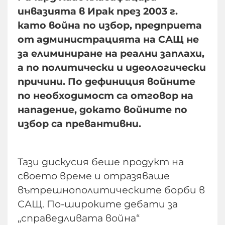
инвазията в Ирак през 2003 г.
като война по избор, предприета
от администрацията на САЩ не
за елиминиране на реални заплахи,
а по политически и идеологически
причини. По дефиниция войните
по необходимост са отговор на
нападение, докато войните по
избор са превантивни.
Тази дискусия беше продукт на
своето време и отразяваше
вътрешнополитическите борби в
САЩ. По-широките дебати за
„справедливата война“