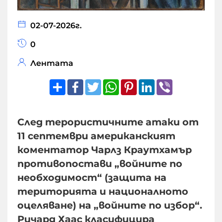
02-07-2026г.
0
Лентата
Share
Facebook
Twitter
WhatsApp
Pinterest
LinkedIn
Viber
След терористичните атаки от
11 септември американският
коментатор Чарлз Краутхамър
противопостави „войните по
необходимост“ (защита на
територията и националното
оцеляване) на „войните по избор“.
Ричард Хаас класифицира