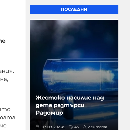
ПОСЛЕДНИ
те
ания.
на,
Жестоко насилие над
дете разтърси
нито
Радомир
етата
че
07-08-2026г.
43
Лентата