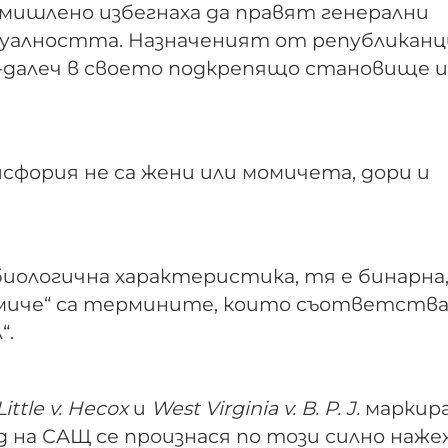
мишлено избегнаха да правят генерални
суалността. Назначеният от републикан
о-далеч в своето подкрепящо становище и
фория не са жени или момичета, дори и
биологична характеристика, тя е бинарна,
„момиче“ са термините, които съответств
“.
Little v. Hecox
и
West Virginia v. B. P. J.
маркир
д на САЩ се произнася по този силно наж