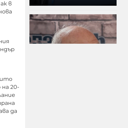
ак в
нова
ния
ендър
Д-р Веселин Герев:
оито
Отглеждат се деца-
на 20-
психопати. Най-
лание
критичен е периодът
трана
между 12 и 16 г.
ава да
07-08-2026г.
179
Лентата