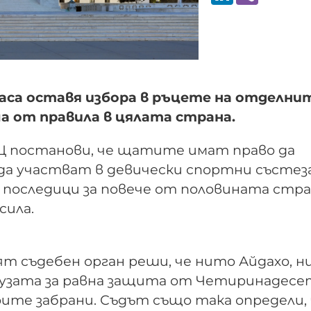
ласа оставя избора в ръцете на отделни
 от правила в цялата страна.
Щ постанови, че щатите имат право да
да участват в девически спортни състез
и последици за повече от половината стра
сила.
ят съдебен орган реши, че нито Айдахо, 
аузата за равна защита от Четиринадес
ите забрани. Съдът също така определи, 