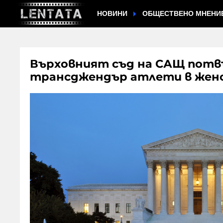
НОВИНИ
ОБЩЕСТВЕНО МНЕНИ
Върховният съд на САЩ потв
трансджендър атлети в жен