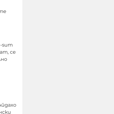
ите
o-sum
ат, се
лно
Изчезналият свидетел
от случая „Петрохан“:
близки се питат дали
Мексиканеца е жив
07-08-2026г.
184
Лентата
Айдахо
нски