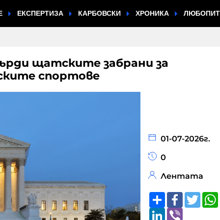
Е
ЕКСПЕРТИЗА
КАРБОВСКИ
ХРОНИКА
ЛЮБОПИ
ърди щатските забрани за
ските спортове
01-07-2026г.
0
Лентата
Share
Faceboo
Twitt
LinkedIn
Viber