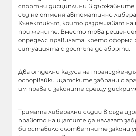
спортни дисциплини в държавните 
съд не отменя автоматично либер
Кънектикът, които разрешават на
при жените. Вместо това решениет
определя правилата, което оформя 
ситуацията с достъпа до аборти.
Два отделни казуса на трансджендъ
оспорвайки щатските забрани с а
им права и законите срещу дискри
Тримата либерални съдии в съда изр
правото на щатите да налагат забра
би оставило съответните закони уя