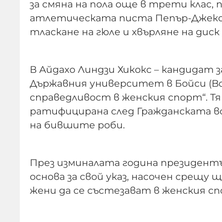
за смяна на пола още в трети клас, 
атлетическата писта Пепър-Джекс
тласкане на гюле и хвърляне на диск
В Айдахо Линдзи Хикокс – кандидат 
Държавния университет в Бойси (Bois
справедливост в женския спорт“. Т
ратифицирана след Гражданската во
на бившите роби.
През изминалата година президент
основа за свой указ, насочен срещ
жени да се състезават в женския сп