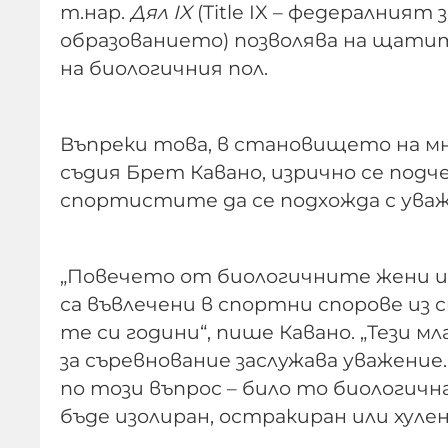
т.нар.
Дял IX
(Title IX – федералният
образованието) позволява на щати
на биологичния пол.
Въпреки това, в становището на м
съдия Брет Кавано, изрично се под
спортистите да се подхожда с уваж
„Повечето от биологичните жени 
са въвлечени в спортни спорове из 
те си години“, пише Кавано. „Тези 
за съревнование заслужава уважение
по този въпрос – било то биологична
бъде изолиран, остракиран или хулен