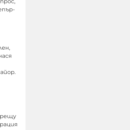
прос,
епър-
лен,
нася
Тръмп отказа
допълнителни ракети
айор.
"Пейтриът" за Украйна:
И ние имаме нужда от
тях, разделя ни океан
07-08-2026г.
27
Лентата
Този човек или не
срещу
пътува и няма
ерация
НАЙ-ЧЕТЕНИ
никаква