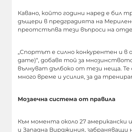
Кавано, който години наред е бил 
дъщери в предградията на Мериленд
преотстъпва тези въпроси на отде
„Спортът е силно конкурентен и в о
game)“, добавя той за мнозинствот
вълнуват дълбоко от тези неща. Те 
много време и усилия, за да тренират
Мозаечна система от правила
Към момента около 27 американски щ
и Западна Вирджиния, забраняващи 