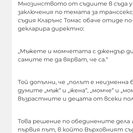
Мнозинството от съдиите в съда у
заключения по темата за транссек
съдия Кларънс Томас обаче отиде п
декларира директно:
„Мъжете и момчетата с джендър дис
самите те да вярват, че са.“
Той допълни, че „полът е неизменна 
думите „мъж“ и „жена“, „момче“ и 
възрастните и децата от всеки пол
Това решение по обединените дела
първия път, в който Върховният съ