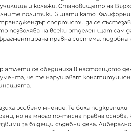
училища и колежи. Становището на Върх
алните политики в щати като Калифорни
 трансджендър спортисти да се състеза
о позволява на всеки отделен щат сам д
фрагментирана правна система, подобна 
р атлети се обединиха в настоящото дел
ргумента, че те нарушават конституцио
минацията.
азиха особено мнение. Те биха подкрепили
ни, но на много по-тясна правна основа,
звими за бъдещи съдебни дела. Либералн