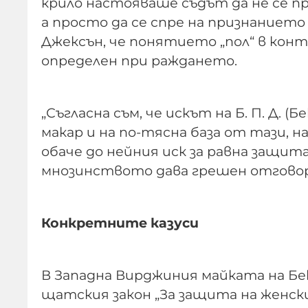
крило настояваше съдът да не се п
а просто да се спре на признанието
Джексън, че понятието „пол“ в кон
определен при раждането.
„Съгласна съм, че искът на Б. П. Д. 
макар и на по-тясна база от тази, 
обаче до нейния иск за равна защит
мнозинството дава грешен отговор
Конкретните казуси
В Западна Вирджиния майката на Бе
щатския закон „За защита на женск