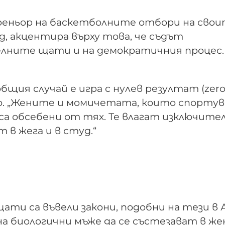
треньор на баскетболните отбори на сво
, акцентира върху това, че съдът
лните щати и на демократичния процес.
бщия случай е игра с нулев резултат (zer
о. „Жените и момичетата, които спортув
са обсебени от тях. Те влагат изключите
 в жега и в студ.“
ати са въвели закони, подобни на тези в 
на биологични мъже да се състезават в же