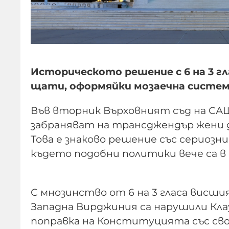
Историческото решение с 6 на 3 г
щати, оформяйки мозаечна система
Във вторник Върховният съд на СА
забраняват на трансджендър жени 
Това е знаково решение със сериозн
където подобни политики вече са в 
С мнозинство от 6 на 3 гласа висши
Западна Вирджиния са нарушили Кл
поправка на Конституцията със сво