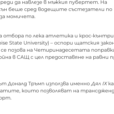
преди да навлезе в мъжкия пубертет. На
ън беше сред водещите състезатели по
 за момичета.
за отбора по лека атлетика и крос-кънтри
e State University) – оспори щатския закон
я се позова на Четиринадесетата поправка
йна в САЩ с цел предоставяне на равни п
ът Доналд Тръмп използва именно
Дял IX
к
у щатите, които позволяват на трансджен
орт.