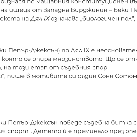
роизнася по мащабния конституционен въ
 на ищеца от Западна Вирджиния – Беки П
текста на
Дял IX
означава „биологичен пол“,
(Беки Пепър-Джексън) по Дял IX е неосновате
на която се опира мнозинството. Що се от
а, на този етап от съдебния спор
“, пише в мотивите си съдия Соня Сотом
ки Пепър-Джексън поведе съдебна битка 
ия спорт“. Детето ѝ е преминало през оп