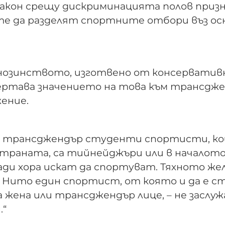
 закон срещу дискриминацията полов призн
те да разделят спортните отбори въз ос
нозинството, изготвено от консерватив
чертава значението на това към трансдж
ение.
и трансджендър студенти спортисти, к
страната, са тийнейджъри или в началото 
млади хора искат да спортуват. Тяхното же
. Нито един спортист, от която и да е с
 жена или трансджендър лице, – не заслуж
.“