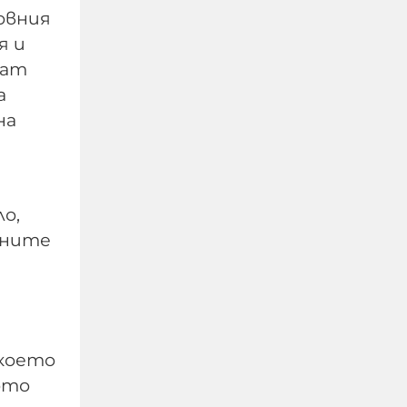
овния
я и
ват
а
на
Не си дете, когато
жестоко измъчваш
о,
човек, гориш фасове в
нните
него, рисуваш свастики
по тялото му
07-08-2026г.
352
Гост-автор
 което
ото