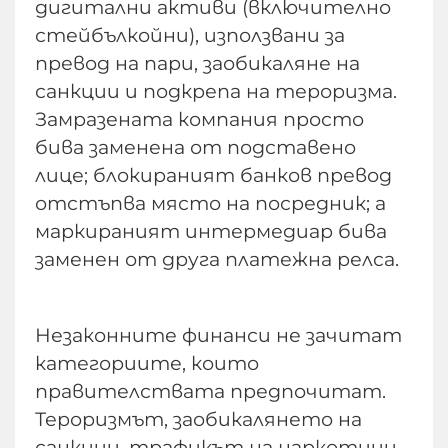
дигитални активи (включително
стейбълкойни), използвани за
превод на пари, заобикаляне на
санкции и подкрепа на тероризма.
Замразената компания просто
бива заменена от подставено
лице; блокираният банков превод
отстъпва място на посредник; а
маркираният интермедиар бива
заменен от друга платежна релса.
Незаконните финанси не зачитат
категориите, които
правителствата предпочитат.
Тероризмът, заобикалянето на
санкции, трафикът на наркотици