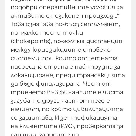
подобри оперативните условия за
активите с незаконен произход...“
Това означава по-бърз сетълмент,
по-малко тесни точки
(chokepoints), по-голяма дистанция
между юрисдикциите и повече
системи, при които отчетната
насрещна страна е най-трудна за
локализиране, преди трансакцията
да бъде финализирана. Част от
триенето във финансите е чиста
загуба, но друга част от него е
начинът, по който цивилизацията
се защитава. Идентификацията
на клиентите (KYC), проверката за
санкции, записите на