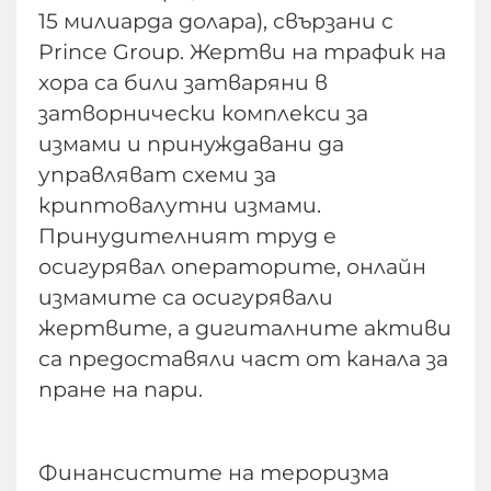
15 милиарда долара), свързани с
Prince Group. Жертви на трафик на
хора са били затваряни в
затворнически комплекси за
измами и принуждавани да
управляват схеми за
криптовалутни измами.
Принудителният труд е
осигурявал операторите, онлайн
измамите са осигурявали
жертвите, а дигиталните активи
са предоставяли част от канала за
пране на пари.
Финансистите на тероризма