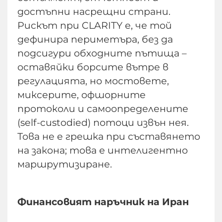
достъпни насрещни страни.
Рискът при CLARITY е, че той
дефинира периметъра, без да
подсигури обходните пътища –
оставяйки борсите вътре в
регулацията, но мостовете,
миксерите, офшорните
протоколи и самоопределените
(self-custodied) потоци извън нея.
Това не е грешка при съставянето
на закона; това е интелигентно
маршрутизиране.
Финансовият наръчник на Иран