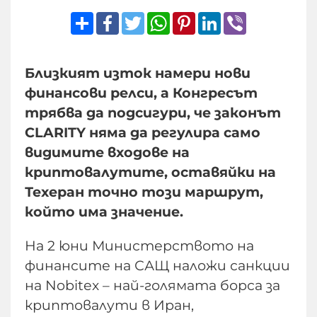
Share
Facebook
Twitter
WhatsApp
Pinterest
LinkedIn
Viber
Близкият изток намери нови
финансови релси, а Конгресът
трябва да подсигури, че законът
CLARITY няма да регулира само
видимите входове на
криптовалутите, оставяйки на
Техеран точно този маршрут,
който има значение.
На 2 юни Министерството на
финансите на САЩ наложи санкции
на Nobitex – най-голямата борса за
криптовалути в Иран,