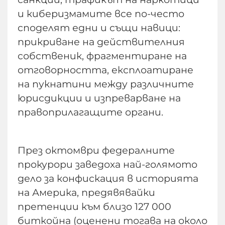
и киберизмамите все по-често
споделят едни и същи навици:
прикриване на действителния
собственик, фрагментиране на
отговорността, експлоатиране
на пукнатини между различните
юрисдикции и изпреварване на
правоприлагащите органи.
През октомври федералните
прокурори заведоха най-голямото
дело за конфискация в историята
на Америка, предявявайки
претенции към близо 127 000
биткойна (оценени тогава на около