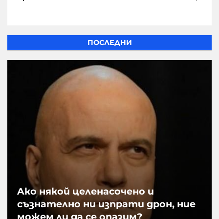
ПОСЛЕДНИ
Aко някой целенасочено и
съзнателно ни изпрати дрон, ние
можем ли да се опазим?