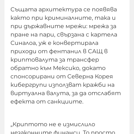
Същата архитектура се появява
както при криминалните, така и
при държавните мрежи: мрежа за
пране на пари, свързана с картела
Синалоа, уж е конвертирала
приходи от фентанил в САЩ в
криптовалута за трансфер
обратно към Мексико, докато
спонсорирани от Северна Корея
кибергрупи използват кражби на
виртуална валута, за да отслабят
ефекта от санкциите.
„Криптото не е измислило
незаконните финанси. То просто