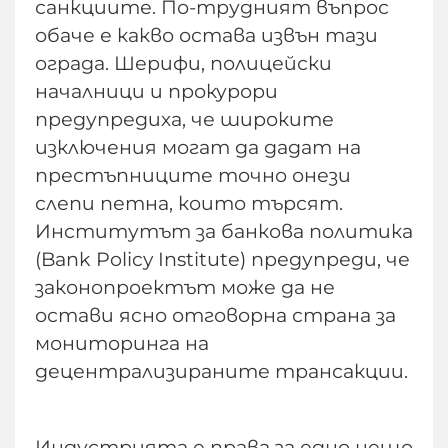
санкциите. По-трудният въпрос
обаче е какво остава извън тази
ограда. Шерифи, полицейски
началници и прокурори
предупредиха, че широките
изключения могат да дадат на
престъпниците точно онези
слепи петна, които търсят.
Институтът за банкова политика
(Bank Policy Institute) предупреди, че
законопроектът може да не
остави ясно отговорна страна за
мониторинга на
децентрализираните трансакции.
Индустрията е права за едно нещо