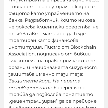
– писането на неутрален код не е
същото като управлението на
банка. Разработчик, който никога
не докосва клиентски средства, не
трябва автоматично да бъде
третиран като финансова
институция. Писмо от Blockchain
Association, подписано от бивши
служители на правоприлагащите
органи и националната сигурност,
защитава именно тази теза:
Защитете кода. Не перете
отговорността.
Конгресът не
трябва да позволява понятието
„децентрализиран“ да се превърне
в новото лице на офшорните кухи