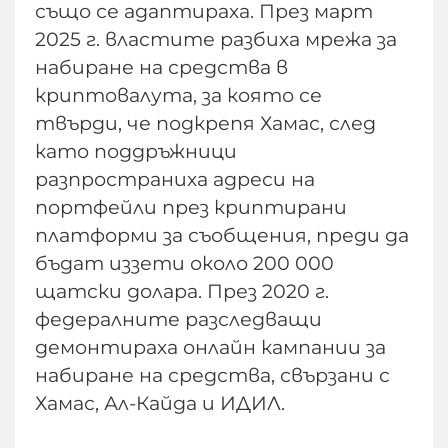
също се адаптираха. През март
2025 г. властите разбиха мрежа за
набиране на средства в
криптовалута, за която се
твърди, че подкрепя Хамас, след
като поддръжници
разпространиха адреси на
портфейли през криптирани
платформи за съобщения, преди да
бъдат иззети около 200 000
щатски долара. През 2020 г.
федералните разследващи
демонтираха онлайн кампании за
набиране на средства, свързани с
Хамас, Ал-Кайда и ИДИЛ.