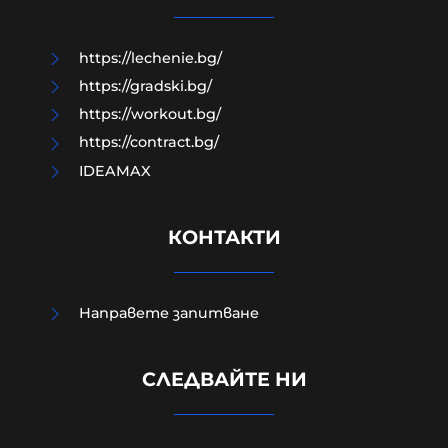
09-08-2026г.
639
Лентата
https://lechenie.bg/
https://gradski.bg/
https://workout.bg/
https://contract.bg/
IDEAMAX
КОНТАКТИ
Направете запитване
Руското МВнР: Реториката на
България спрямо Русия е по-
СЛЕДВАЙТЕ НИ
сдържана и рационална с новото
правителство на Радев