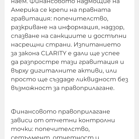
наем. Финансовото надмощие на
Америка се крепи на правната
гравитация: попечителство,
разкриване на информация, надзор,
спазване на санкциите и достъпни
насрещни страни. Изпитанието
за закона CLARITY е дали ще успее
да разпростре тази гравитация и
върху дигиталните активи, или
просто ще създаде ликвидност без
възможност за правоприлагане.
Финансовото правоприлагане
зависи от отчетни контролни
точки: попечителство,
сетълмент, отчетност и