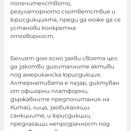
попечителството,
регулаторното съответствие и
юрисдикцията, преди да може да се
установи конкретна
отговорност.
Белият дом ясно заяви своята цел:
да закотви дигиталните активи
под американска юрисдикция.
Алтернативата е пазар, диктуван
от офшорни платформи,
държавните предпочитания на
Китай, лица, заобикалящи
санкциите, и юрисдикции,
предлагащи непрозрачност под