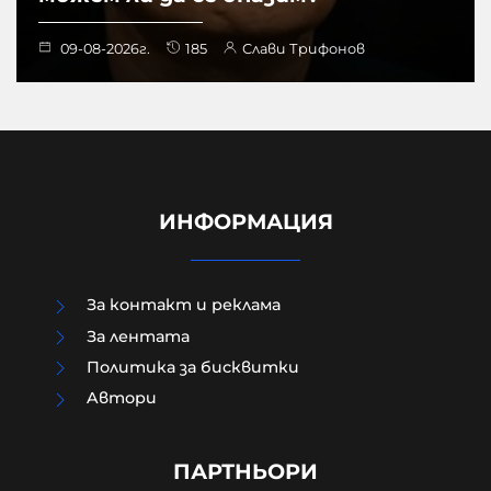
09-08-2026г.
185
Слави Трифонов
ИНФОРМАЦИЯ
За контакт и реклама
За лентата
Политика за бисквитки
Aвтори
Преди убийството на Младежкия
хълм: Двама от групата гонили
"наркоман", за да го накажат
ПАРТНЬОРИ