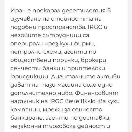
Иран е прекарал десетилетия в
изучаване на стойността на
подобни пространства. IRGC и
неговите сътрудници са
оперирали чрез кухи фирми,
петролни схеми, агенти по
обществени поръчки, брокери,
сенчести банки и приятелски
юрисдикции. Дигиталните активи
дават на тази машина още едно
допълнително ниво. Финансовият
наръчник на IRGC вече включва кухи
компании, мрежи за сенчесто
банкиране, агенти по доставки,
незаконна търговска дейност и