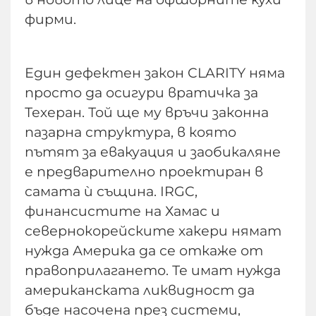
фирми.
Един дефектен закон CLARITY няма
просто да осигури вратичка за
Техеран. Той ще му връчи законна
пазарна структура, в която
пътят за евакуация и заобикаляне
е предварително проектиран в
самата ѝ същина. IRGC,
финансистите на Хамас и
севернокорейските хакери нямат
нужда Америка да се откаже от
правоприлагането. Те имат нужда
американската ликвидност да
бъде насочена през системи,