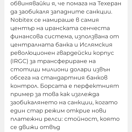
обвинявайки я, че помага на Техеран
да заобикаля западните санкции.
Nobitex се намираше в самия
център на иранската сенчеста
финансова система, използвана от
централната банка и Ислямския
революционен гвардейски корпус
(IRGC) за трансфериране на
стотици милиони долари извън
обсега на стандартния банков
контрол. Борсата е перфектният
пример за това как изглежда
заобикалянето на санкции, когато
един стар режим открие нови
платежни релси: стойност, която
се движи отвъд