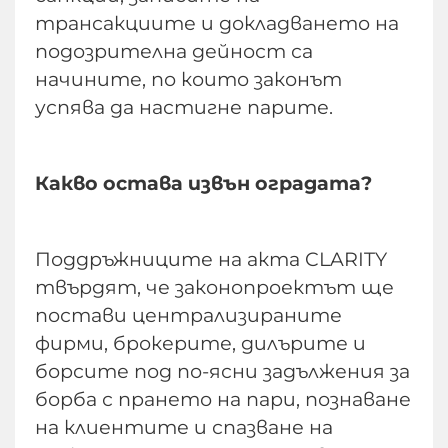
трансакциите и докладването на
подозрителна дейност са
начините, по които законът
успява да настигне парите.
Какво остава извън оградата?
Поддръжниците на акта CLARITY
твърдят, че законопроектът ще
постави централизираните
фирми, брокерите, дилърите и
борсите под по-ясни задължения за
борба с прането на пари, познаване
на клиентите и спазване на