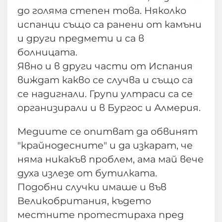
до голяма степен това. Няколко
испанци също са ранени от камъни
и други предмети и са в
болницата.
Явно и в други части от Испания
виждат какво се случва и също са
се надигнали. Групи ултраси са се
организирали и в Бургос и Алмерия.
Медиите се опитват да обвинят
"крайнодесните" и да изкарат, че
няма никакъв проблем, ама май вече
духа излезе от бутилката.
Подобни случки имаше и във
Великобритания, където
местните протестираха пред