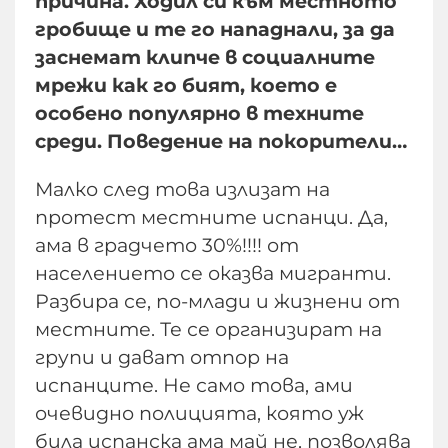
причина. Ходил си към местното
гробище и те го нападнали, за да
заснемат клипче в социалните
мрежи как го бият, което е
особено популярно в техните
среди. Поведение на покорители…
Малко след това излизат на
протест местните испанци. Да,
ама в градчето 30%!!!! от
населението се оказва мигранти.
Разбира се, по-млади и жизнени от
местните. Те се организират на
групи и дават отпор на
испанците. Не само това, ами
очевидно полицията, която уж
била испанска ама май не, позволява