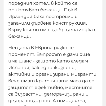
поредния хотел, в който се
приютяват бежанци. Пък в
Ирландия бяха построили и
запалили дървена конструкция,
върху която има изобразена лодка с
бежанци.
Нещата в Европа рязко се
променят. Въпросът е дали още
има шанс - защото като гледам
Испания, как едни жизнени,
активни и организирани мигранти
вече имат критичната маса да се
защитят ефективно, местните
са възрастни, деморализирани и
дезорганизирани. А полицията,