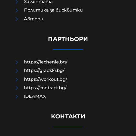
За лентата
Политика за бисквитки
Aвтори
Как да загубим изборите в пет
прости стъпки?
ПАРТНЬОРИ
08-08-2026г.
133
Гост-автор
https://lechenie.bg/
https://gradski.bg/
https://workout.bg/
https://contract.bg/
IDEAMAX
КОНТАКТИ