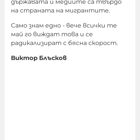
държавата и медиите са твърдо
на страната на мигрантите.
Само знам едно - вече всички те
май го виждат това и се
радикализират с бясна скорост.
Виктор Блъсков