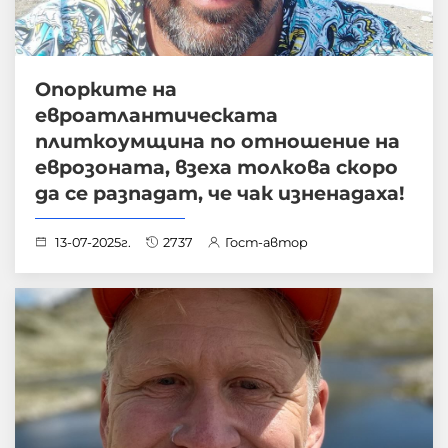
Опорките на
евроатлантическата
плиткоумщина по отношение на
еврозоната, взеха толкова скоро
да се разпадат, че чак изненадаха!
13-07-2025г.
2737
Гост-автор