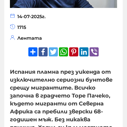
14-07-2025г.
1715
Лентата
Share
Facebook
Twitter
WhatsApp
Pinterest
LinkedIn
Viber
Испания пламна през уикенда от
изключително сериозни бунтове
срещу мигрантите. Всичко
започна в градчето Торе Пачеко,
където мигранти от Северна
Африка са пребили зверски 68-
годишен мъж. Без никаква