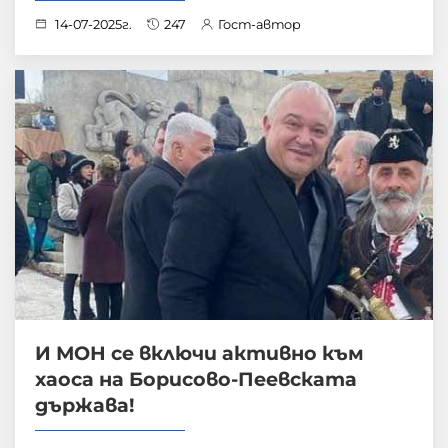
14-07-2025г.
247
Гост-автор
И МОН се включи активно към
хаоса на Борисово-Пеевската
държава!