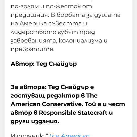
по-голям и по-жесток от
предишния. В борбата за душата
на Америка съвестта и
лидерството губят пред
завоеванията, колониализма и
превратите.
Автор: Тед Снайдър
За автора: Тед Снайдър е
гостуващ редактор в The
American Conservative. Той е и чест
автор в Responsible Statecraft и
други издания.
Източник: “
The American