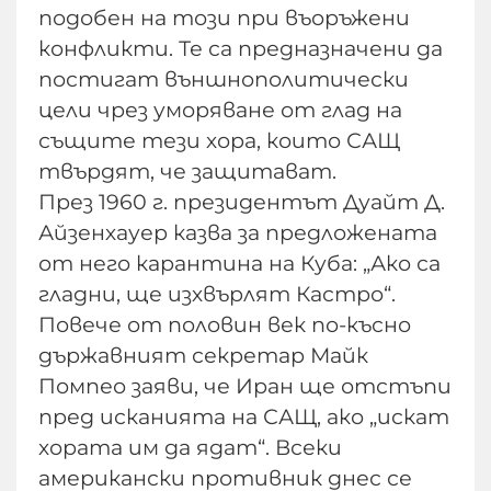
подобен на този при въоръжени
конфликти. Те са предназначени да
постигат външнополитически
цели чрез уморяване от глад на
същите тези хора, които САЩ
твърдят, че защитават.
През 1960 г. президентът Дуайт Д.
Айзенхауер казва за предложената
от него карантина на Куба: „Ако са
гладни, ще изхвърлят Кастро“.
Повече от половин век по-късно
държавният секретар Майк
Помпео заяви, че Иран ще отстъпи
пред исканията на САЩ, ако „искат
хората им да ядат“. Всеки
американски противник днес се