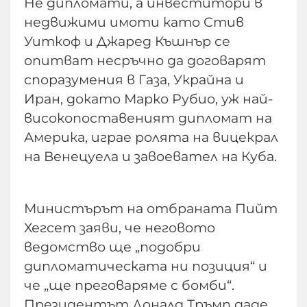
Не дипломати, а инвеститори в
недвижими имоти като Стив
Уиткоф и Джаред Къшнър се
опитват несръчно да договарят
споразумения в Газа, Украйна и
Иран, докато Марко Рубио, уж най-
високопоставеният дипломат на
Америка, играе ролята на вицекрал
на Венецуела и завоевател на Куба.
Министърът на отбраната Пийт
Хегсет заяви, че неговото
ведомство ще „подобри
дипломатическата ни позиция“ и
че „ще преговаряме с бомби“.
Президентът Доналд Тръмп даде