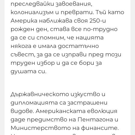
преследвайки завоевания,
колониализъм и преврати. Тъй като
Америка наближава своя 250-и
рожден ден, става все по-трудно
да се си спомним, че нацията
някога е имала достатъчно
съвест, за да се изправи пред този
труден избор и да се бори за
душата си.
Държавническото изкуство и
дипломацията са застрашени
видове. Американската еволюция
даде предимство на Пентагона и
Министерството на финансите.