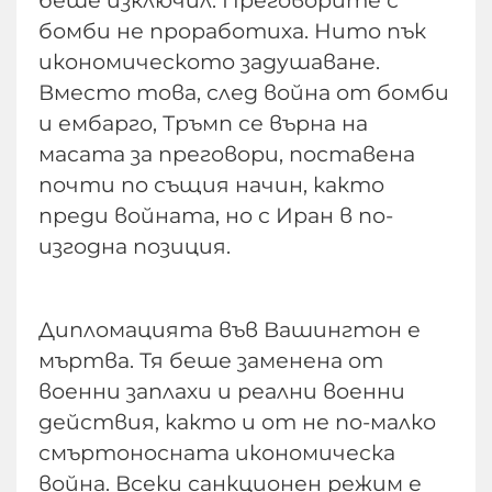
беше изключил. Преговорите с
бомби не проработиха. Нито пък
икономическото задушаване.
Вместо това, след война от бомби
и ембарго, Тръмп се върна на
масата за преговори, поставена
почти по същия начин, както
преди войната, но с Иран в по-
изгодна позиция.
Дипломацията във Вашингтон е
мъртва. Тя беше заменена от
военни заплахи и реални военни
действия, както и от не по-малко
смъртоносната икономическа
война. Всеки санкционен режим е