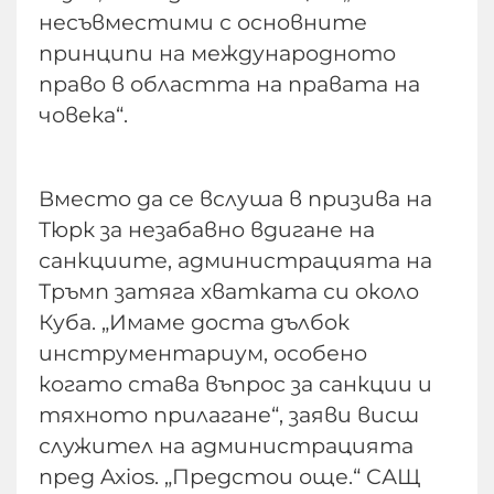
несъвместими с основните
принципи на международното
право в областта на правата на
човека“.
Вместо да се вслуша в призива на
Тюрк за незабавно вдигане на
санкциите, администрацията на
Тръмп затяга хватката си около
Куба. „Имаме доста дълбок
инструментариум, особено
когато става въпрос за санкции и
тяхното прилагане“, заяви висш
служител на администрацията
пред Axios. „Предстои още.“ САЩ