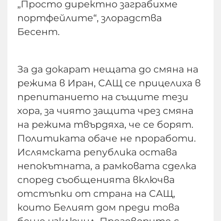
„Просто директно заграбихме
портфейлите“, злорадства
Бесент.
За да докарат нещата до смяна на
режима в Иран, САЩ се прицелиха в
препитанието на същите тези
хора, за чиято защита чрез смяна
на режима твърдяха, че се борят.
Политиката обаче не проработи.
Ислямската република остава
непокътната, а рамковата сделка
според съобщенията включва
отстъпки от страна на САЩ,
които Белият дом преди това