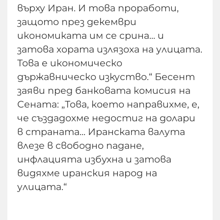
върху Иран. И това проработи,
защото през декември
икономиката им се срина... и
затова хората излязоха на улицата.
Това е икономическо
държавническо изкуство.“ Бесент
заяви пред банковата комисия на
Сената: „Това, което направихме, е,
че създадохме недостиг на долари
в страната... Иранската валута
влезе в свободно падане,
инфлацията избухна и затова
видяхме иранския народ на
улицата.“