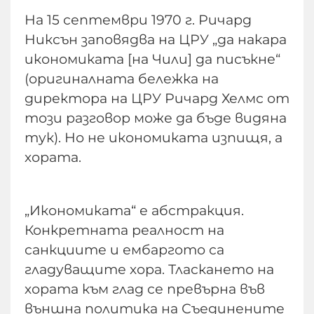
На 15 септември 1970 г. Ричард
Никсън заповядва на ЦРУ „да накара
икономиката [на Чили] да писъкне“
(оригиналната бележка на
директора на ЦРУ Ричард Хелмс от
този разговор може да бъде видяна
тук). Но не икономиката изпищя, а
хората.
„Икономиката“ е абстракция.
Конкретната реалност на
санкциите и ембаргото са
гладуващите хора. Тласкането на
хората към глад се превърна във
външна политика на Съединените