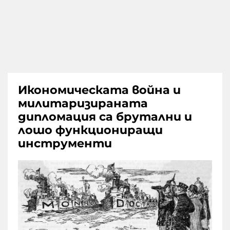
Икономическата война и
милитаризираната
дипломация са брутални и
лошо функциониращи
инструменти