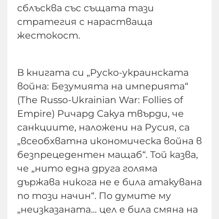
сблъсква със същата тази
стратегия с нарастваща
жестокост.
В книгата си „Руско-украинската
война: Безумията на империята“
(The Russo-Ukrainian War: Follies of
Empire) Ричард Сакуа твърди, че
санкциите, наложени на Русия, са
„всеобхватна икономическа война в
безпрецедентен мащаб“. Той казва,
че „нито една друга голяма
държава никога не е била атакувана
по този начин“. По думите му
„неизказаната... цел е била смяна на