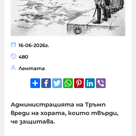
16-06-2026г.
480
Лентата
Share
Facebook
Twitter
WhatsApp
Pinterest
LinkedIn
Viber
Администрацията на Тръмп
вреди на хората, които твърди,
че защитава.