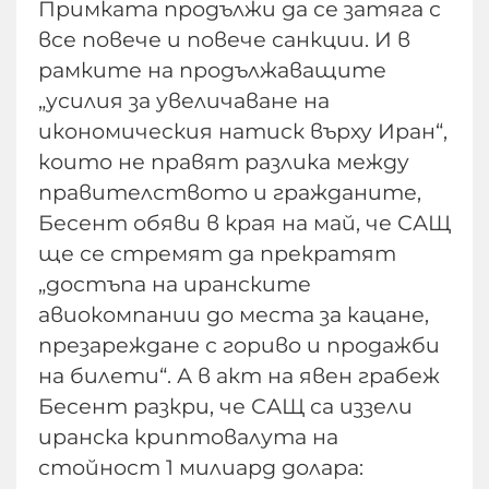
Примката продължи да се затяга с
все повече и повече санкции. И в
рамките на продължаващите
„усилия за увеличаване на
икономическия натиск върху Иран“,
които не правят разлика между
правителството и гражданите,
Бесент обяви в края на май, че САЩ
ще се стремят да прекратят
„достъпа на иранските
авиокомпании до места за кацане,
презареждане с гориво и продажби
на билети“. А в акт на явен грабеж
Бесент разкри, че САЩ са иззели
иранска криптовалута на
стойност 1 милиард долара: