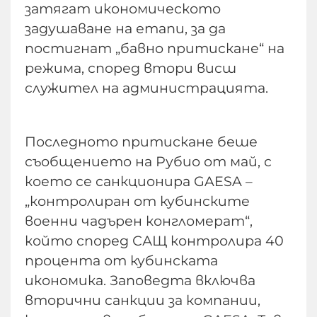
затягат икономическото
задушаване на етапи, за да
постигнат „бавно притискане“ на
режима, според втори висш
служител на администрацията.
Последното притискане беше
съобщението на Рубио от май, с
което се санкционира GAESA –
„контролиран от кубинските
военни чадърен конгломерат“,
който според САЩ контролира 40
процента от кубинската
икономика. Заповедта включва
вторични санкции за компании,