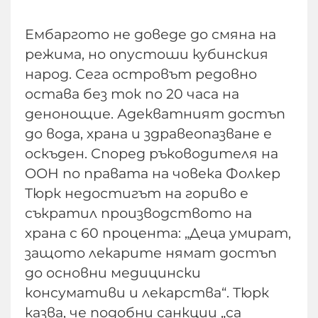
Ембаргото не доведе до смяна на
режима, но опустоши кубинския
народ. Сега островът редовно
остава без ток по 20 часа на
денонощие. Адекватният достъп
до вода, храна и здравеопазване е
оскъден. Според ръководителя на
ООН по правата на човека Фолкер
Тюрк недостигът на гориво е
съкратил производството на
храна с 60 процента: „Деца умират,
защото лекарите нямат достъп
до основни медицински
консумативи и лекарства“. Тюрк
казва, че подобни санкции „са