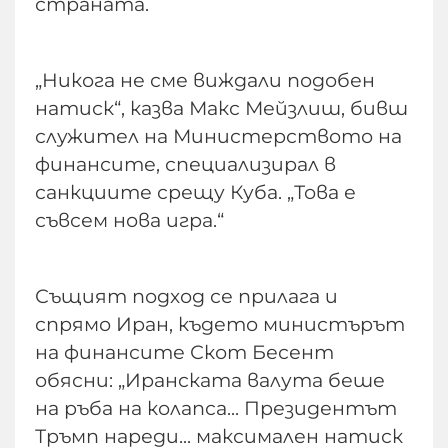
страната.
„Никога не сме виждали подобен
натиск“, казва Макс Мейзлиш, бивш
служител на Министерството на
финансите, специализирал в
санкциите срещу Куба. „Това е
съвсем нова игра.“
Същият подход се прилага и
спрямо Иран, където министърът
на финансите Скот Бесент
обясни: „Иранската валута беше
на ръба на колапса... Президентът
Тръмп нареди... максимален натиск