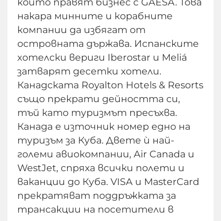
които правят бизнес с GAESA. Това
накара минните и корабните
компании да избягат от
островната държава. Испанските
хотелски вериги Iberostar и Meliá
затварят десетки хотели.
Канадската Royalton Hotels & Resorts
също прекрати дейността си,
тъй като туризмът пресъхва.
Канада е източник номер едно на
туризъм за Куба. Двете ѝ най-
големи авиокомпании, Air Canada и
WestJet, спряха всички полети и
ваканции до Куба. VISA и MasterCard
прекратяват поддръжката за
трансакции на посетители в