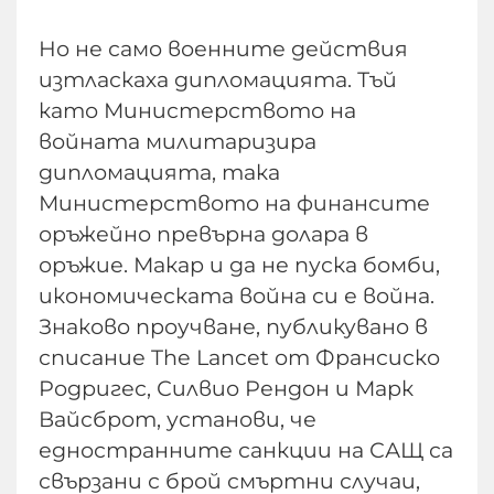
Но не само военните действия
изтласкаха дипломацията. Тъй
като Министерството на
войната милитаризира
дипломацията, така
Министерството на финансите
оръжейно превърна долара в
оръжие. Макар и да не пуска бомби,
икономическата война си е война.
Знаково проучване, публикувано в
списание The Lancet от Франсиско
Родригес, Силвио Рендон и Марк
Вайсброт, установи, че
едностранните санкции на САЩ са
свързани с брой смъртни случаи,