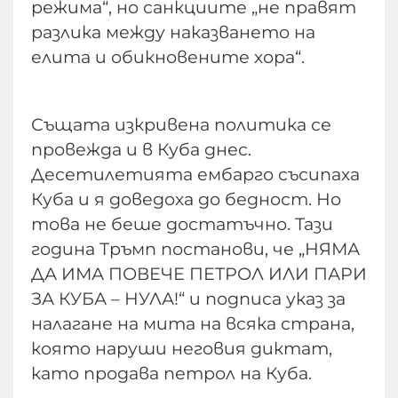
режима“, но санкциите „не правят
разлика между наказването на
елита и обикновените хора“.
Същата изкривена политика се
провежда и в Куба днес.
Десетилетията ембарго съсипаха
Куба и я доведоха до бедност. Но
това не беше достатъчно. Тази
година Тръмп постанови, че „НЯМА
ДА ИМА ПОВЕЧЕ ПЕТРОЛ ИЛИ ПАРИ
ЗА КУБА – НУЛА!“ и подписа указ за
налагане на мита на всяка страна,
която наруши неговия диктат,
като продава петрол на Куба.