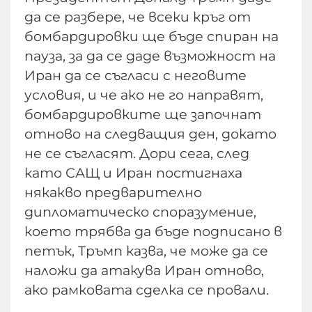
да се разбере, че всеки кръг от
бомбардировки ще бъде спиран на
пауза, за да се даде възможност на
Иран да се съгласи с неговите
условия, и че ако не го направят,
бомбардировките ще започнат
отново на следващия ден, докато
не се съгласят. Дори сега, след
като САЩ и Иран постигнаха
някакво предварително
дипломатическо споразумение,
което трябва да бъде подписано в
петък, Тръмп казва, че може да се
наложи да атакува Иран отново,
ако рамковата сделка се провали.