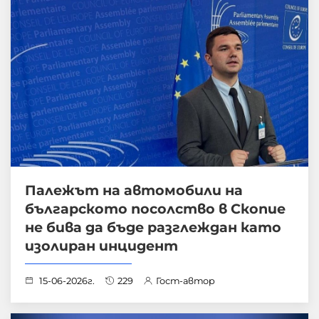
Палежът на автомобили на
българското посолство в Скопие
не бива да бъде разглеждан като
изолиран инцидент
15-06-2026г.
229
Гост-автор