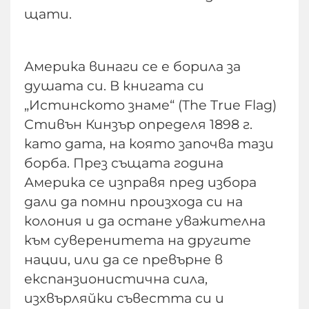
щати.
Америка винаги се е борила за
душата си. В книгата си
„Истинското знаме“ (The True Flag)
Стивън Кинзър определя 1898 г.
като дата, на която започва тази
борба. През същата година
Америка се изправя пред избора
дали да помни произхода си на
колония и да остане уважителна
към суверенитета на другите
нации, или да се превърне в
експанзионистична сила,
изхвърляйки съвестта си и