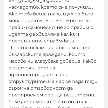
ентусиазъм за доброто
наследство, което сме получили.
Ако това беше така, щях да бъда
много щастлив човек. Ние не го
правим самоцелно, не го правим с
идеята да хвърляме кал към
предишните управляващи.
Просто искаме да информираме
българските граждани, които
масово ни гласуваха доверие, какво
е състоянието на
администрацията и на
структурите. На нас се пада тази
огромна отговорност да
предприемем редица решителни,
болезнени мерки. Част от тях