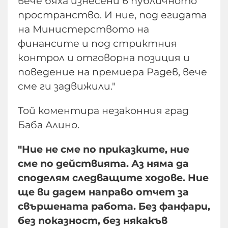
вече бяха изнесени в публичното
пространство. И ние, под егидата
на Министерството на
финансите и под стриктния
контрол и отговорна позиция и
поведение на премиера Радев, вече
сме ги задвижили."
Той коментира незаконния град
Баба Алино.
"Ние не сме по приказките, ние
сме по действията. Аз няма да
споделям следващите ходове. Ние
ще ви дадем направо отчет за
свършената работа. Без фанфари,
без показност, без някакъв