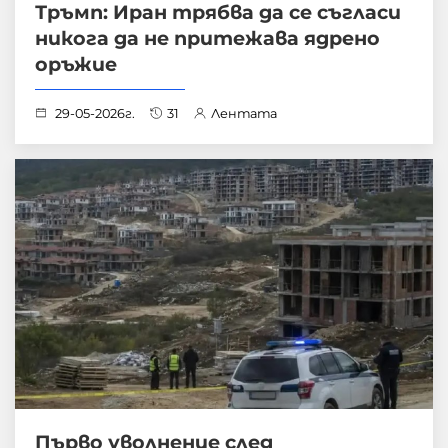
Тръмп: Иран трябва да се съгласи
никога да не притежава ядрено
оръжие
29-05-2026г.
31
Лентата
Първо уволнение след