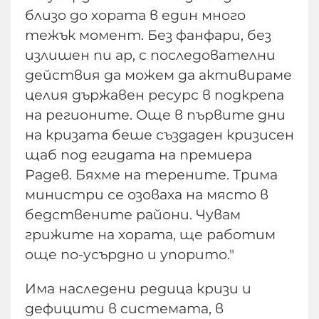
близо до хората в един много
тежък момент. Без фанфари, без
излишен пи ар, с последователни
действия да можем да активираме
целия държавен ресурс в подкрепа
на регионите. Още в първите дни
на кризата беше създаден кризисен
щаб под егидата на премиера
Радев. Бяхме на терените. Трима
министри се озоваха на място в
бедствените райони. Чувам
грижите на хората, ще работим
още по-усърдно и упорито."
Има наследени редица кризи и
дефицити в системата, в