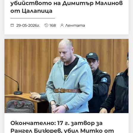
убийството на Димитър Малинов
от Цалапица
29-05-2026г.
168
Лентата
Окончателно: 17 г. затвор за
Рангел Бизюрев, убил Митко от