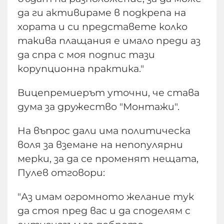
да ги активираме в подкрепа на
хората и си представете колко
такива плащания е имало преди аз
да спра с моя подпис тази
корупционна практика."
Вицепремиерът уточни, че става
дума за дружество "Монтажи".
На въпрос дали има политическа
воля за вземане на непопулярни
мерки, за да се променят нещата,
Пулев отговори:
"Аз имам огромното желание тук
да стоя пред вас и да споделям с