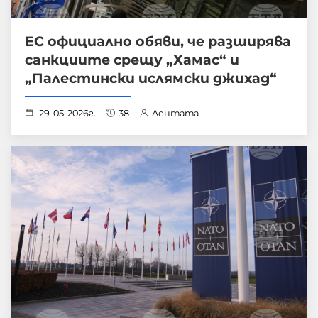
ЕС официално обяви, че разширява
санкциите срещу „Хамас“ и
„Палестински ислямски джихад“
29-05-2026г.
38
Лентата