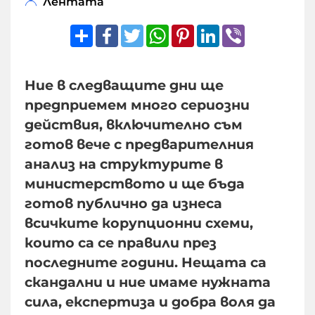
Лентата
Share
Facebook
Twitter
WhatsApp
Pinterest
LinkedIn
Viber
Ние в следващите дни ще
предприемем много сериозни
действия, включително съм
готов вече с предварителния
анализ на структурите в
министерството и ще бъда
готов публично да изнеса
всичките корупционни схеми,
които са се правили през
последните години. Нещата са
скандални и ние имаме нужната
сила, експертиза и добра воля да