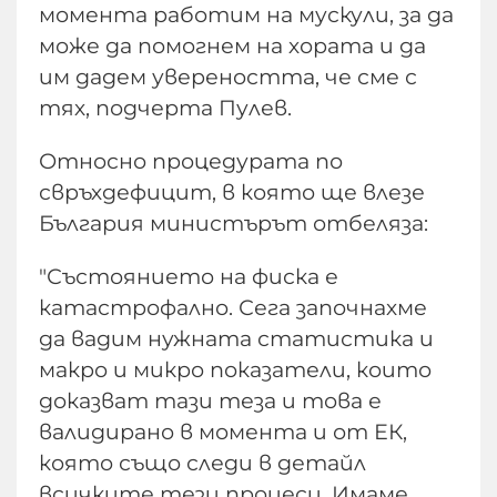
момента работим на мускули, за да
може да помогнем на хората и да
им дадем увереността, че сме с
тях, подчерта Пулев.
Относно процедурата по
свръхдефицит, в която ще влезе
България министърът отбеляза:
"Състоянието на фиска е
катастрофално. Сега започнахме
да вадим нужната статистика и
макро и микро показатели, които
доказват тази теза и това е
валидирано в момента и от ЕК,
която също следи в детайл
всичките тези процеси. Имаме