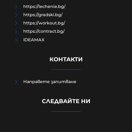
https://lechenie.bg/
https://gradski.bg/
https://workout.bg/
https://contract.bg/
IDEAMAX
КОНТАКТИ
Направете запитване
СЛЕДВАЙТЕ НИ
Военни обезвредиха 105-
милиметров снаряд във Видин
09-08-2026г.
60
Лентата