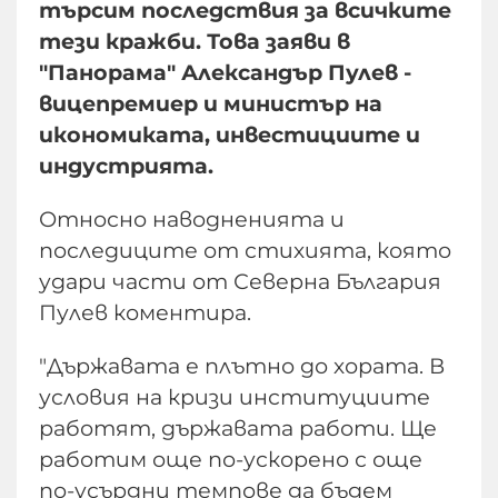
търсим последствия за всичките
тези кражби. Това заяви в
"Панорама" Александър Пулев -
вицепремиер и министър на
икономиката, инвестициите и
индустрията.
Относно наводненията и
последиците от стихията, която
удари части от Северна България
Пулев коментира.
"Държавата е плътно до хората. В
условия на кризи институциите
работят, държавата работи. Ще
работим още по-ускорено с още
по-усърдни темпове да бъдем