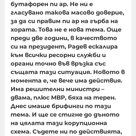
бутафорен пи ар. Не ни е
гласувано такова масово доверие,
за да си правим пи ар на гърба на
хората. Това не е нова тема. Още
преди две години, в качеството
си на президент, Радев ескалира
към всички ресорни служби и
органи точно във връзка със
същата тази ситуация. Новото в
момента е, че вече има действия.
Има решителни министри –
двама, плюс МВР, бяха на терен.
Днес имаше брифинги по тази
тема. И ще се стигне до дъното
на цялата тази корупционна
схема. Съдете ни по действията,