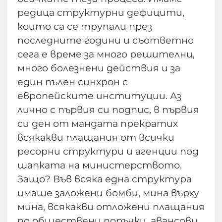
редица структурни дефицити,
които са се трупали през
последните години и съответно
сега е време за много решителни,
много болезнени действия и за
един пълен синхрон с
европейските институции. Аз
лично с първия си подпис, в първия
си ден от мандата прекратих
всякакви плащания от всички
ресорни структури и агенции под
шапката на министерството.
Защо? Във всяка една структура
имаше заложени бомби, мина върху
мина, всякакви отложени плащания
по обществени поръчки, авансови