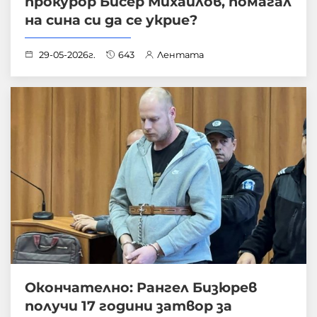
прокурор Бисер Михайлов, помагал
на сина си да се укрие?
29-05-2026г.
643
Лентата
Окончателно: Рангел Бизюрев
получи 17 години затвор за