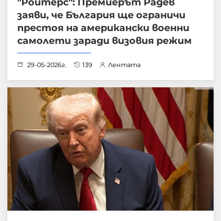
"Ройтерс": Премиерът Радев
заяви, че България ще ограничи
престоя на американски военни
самолети заради визовия режим
29-05-2026г.
139
Лентата