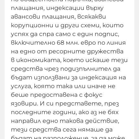
плащания, индексации върху
авансови плащания, всякакви
корупционни и други схеми, които
успях да спра само с един подпис,
включително 68 млн. евро по линия
на едно от ресорните дружества
в икономиката, което искаше тези
средства чрез подизпълнител да
бъдат използвани за индексация на
услуга, която така или иначе не
беше предоставена с фокус
язовири. И си представете, през
последните години, ако аз не бях
направил едно такова действие,
тези средства сега нямаше да
бъдат на разположение, за да може