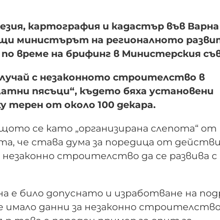
зия, картография и кадастър във Варна
бщи министърът на регионалното разви
о време на брифинг в Министерския съ
случай с незаконното строителство в
атни пясъци“, където бяха установени
 терен от около 100 декара.
ото се като „организирана слепота“ от
, че става дума за поредица от действи
незаконно строителство да се развива с
на е било допуснато и изработване на по
е имало данни за незаконно строителство