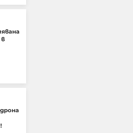
Електрическата
мявана
мобилност:
 в
Централното
планиране става
електрическо
06-08-2026г.
69
Лентата
Този човек или не
пътува и няма
НАЙ-ЧЕТЕНИ
никаква
представа какви
са цените в най-
добрите
 дрона
ресторанти по
света, или
!
просто е
изключително