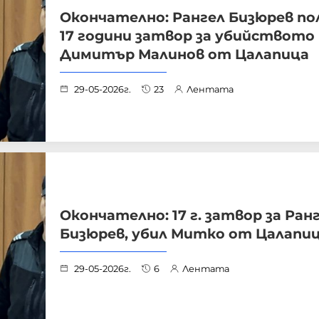
Окончателно: Рангел Бизюрев по
17 години затвор за убийството
Димитър Малинов от Цалапица
29-05-2026г.
23
Лентата
Окончателно: 17 г. затвор за Ран
Бизюрев, убил Митко от Цалапи
29-05-2026г.
6
Лентата