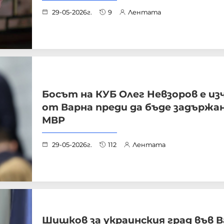
29-05-2026г.
9
Лентата
Босът на КУБ Олег Невзоров е из
от Варна преди да бъде задържа
МВР
29-05-2026г.
112
Лентата
Шишков за украинския град във В