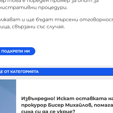
ър това е пореден пример за опит за
инистративни процедури.
дължават и ще бъдат търсени отговорно
а, свързани със случая.
Е ОТ КАТЕГОРИЯТА
Извънредно! Искат оставката н
прокурор Бисер Михайлов, помага
сина си да се укрие?