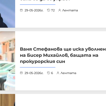
29-05-2026г.
72
Лентата
Ваня Стефанова ще иска уволне
на Бисер Михайлов, бащата на
прокурорския син
29-05-2026г.
6
Лентата