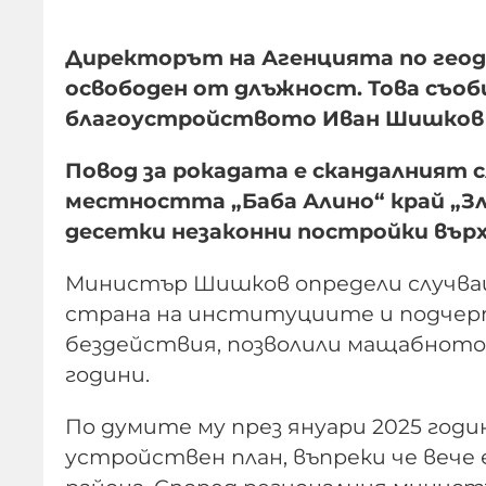
Директорът на Агенцията по геоде
освободен от длъжност. Това съо
благоустройството Иван Шишков п
Повод за рокадата е скандалният 
местността „Баба Алино“ край „Зл
десетки незаконни постройки върху
Министър Шишков определи случващ
страна на институциите и подчерта
бездействия, позволили мащабното 
години.
По думите му през януари 2025 годи
устройствен план, въпреки че вече 