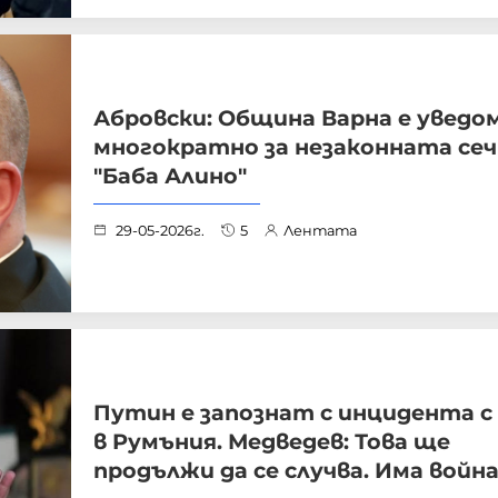
Абровски: Община Варна е уведо
многократно за незаконната сеч
"Баба Алино"
29-05-2026г.
5
Лентата
Путин е запознат с инцидента с
в Румъния. Медведев: Това ще
продължи да се случва. Има война