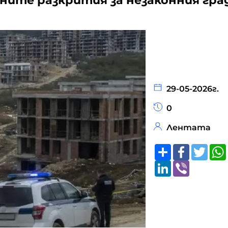
ните разкрития за незаконния гра
29-05-2026г.
0
Лентата
Share
Faceboo
Twitt
LinkedIn
Viber