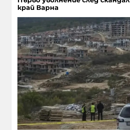
Първо уволнение след скандал
край Варна