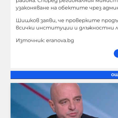
района. Според регионалния минист
узаконяване на обектите чрез адм
Шишков заяви, че проверките про
всички институции и длъжностни лиц
Източник: eranova.bg
ОЩ