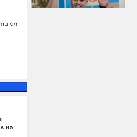
сти от
Чудо в „Пирогов“: 15-
годишният борец,
останал парализиран,
отново ходи
06-08-2026г.
41
Лентата
а
л на