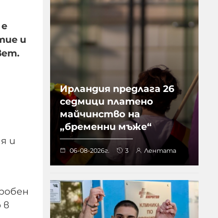
 е
тие и
вет.
Ирландия предлага 26
седмици платено
майчинство на
„бременни мъже“
я и
06-08-2026г.
3
Лентата
дробен
 в