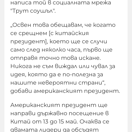
написа той в социалната мрежа
"Трут соушъл".
„Освен това обещавам, че когато
се срещнем [с китайския
президент], което ще се случи
само след няколко часа, първо ще
отправя точно това искане.
Никога не съм виждал или чувал за
идея, която да е по-полезна за
нашите невероятни страни“,
добави американският президент.
Американският президент ще
направи държавно посещение в
Китай от 13 до 15 май. Очаква се
двамата лидери да обсъдят