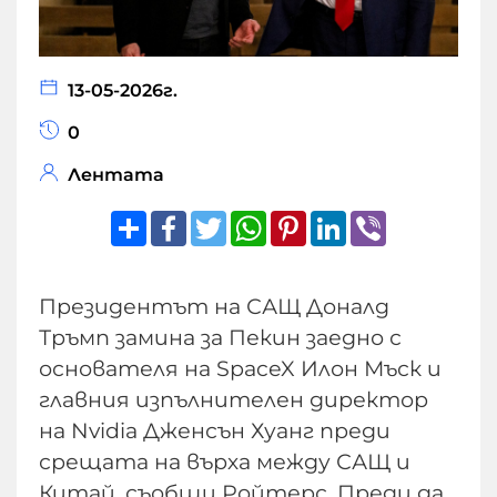
13-05-2026г.
0
Лентата
Share
Facebook
Twitter
WhatsApp
Pinterest
LinkedIn
Viber
Президентът на САЩ Доналд
Тръмп замина за Пекин заедно с
основателя на SpaceX Илон Мъск и
главния изпълнителен директор
на Nvidia Дженсън Хуанг преди
срещата на върха между САЩ и
Китай, съобщи Ройтерс. Преди да