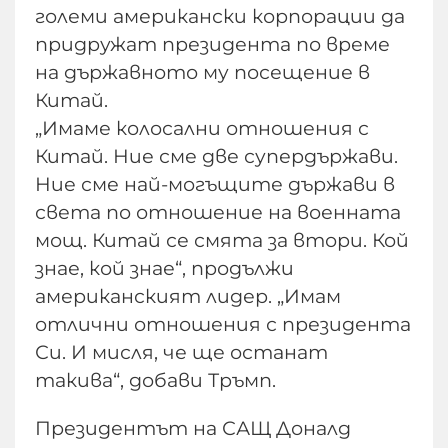
големи американски корпорации да
придружат президента по време
на държавното му посещение в
Китай.
„Имаме колосални отношения с
Китай. Ние сме две супердържави.
Ние сме най-могъщите държави в
света по отношение на военната
мощ. Китай се смята за втори. Кой
знае, кой знае“, продължи
американският лидер. „Имам
отлични отношения с президента
Си. И мисля, че ще останат
такива“, добави Тръмп.
Президентът на САЩ Доналд