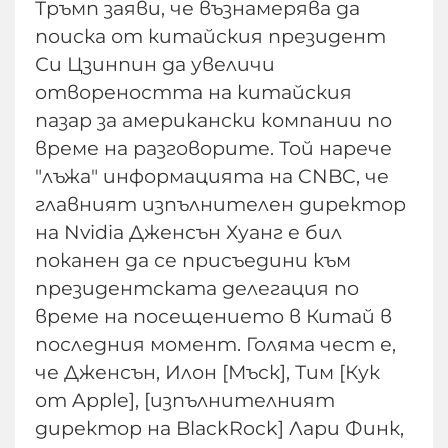
Тръмп заяви, че възнамерява да
поиска от китайския президент
Си Цзинпин да увеличи
отвореността на китайския
пазар за американски компании по
време на разговорите. Той нарече
"лъжа" информацията на CNBC, че
главният изпълнителен директор
на Nvidia Дженсън Хуанг е бил
поканен да се присъедини към
президентската делегация по
време на посещението в Китай в
последния момент. Голяма чест е,
че Дженсън, Илон [Мъск], Тим [Кук
от Apple], [изпълнителният
директор на BlackRock] Лари Финк,