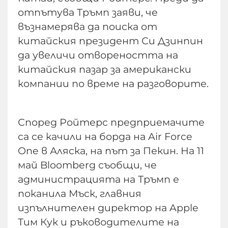
отпътува Тръмп заяви, че
възнамерява да поиска от
китайския президент Си Дзинпин
да увеличи отвореността на
китайския пазар за американски
компании по време на разговорите.
Според Ройтерс предприемачите
са се качили на борда на Air Force
One в Аляска, на път за Пекин. На 11
май Bloomberg съобщи, че
администрацията на Тръмп е
поканила Мъск, главния
изпълнителен директор на Apple
Тим Кук и ръководителите на