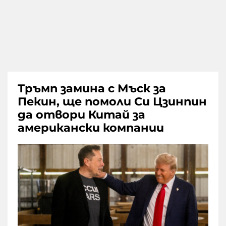
Тръмп замина с Мъск за
Пекин, ще помоли Си Цзинпин
да отвори Китай за
американски компании