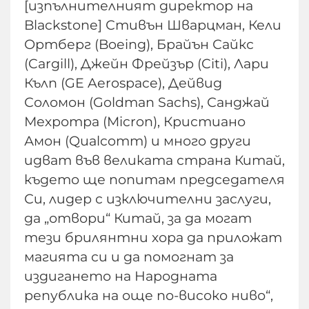
[изпълнителният директор на
Blackstone] Стивън Шварцман, Кели
Ортберг (Boeing), Брайън Сайкс
(Cargill), Джейн Фрейзър (Citi), Лари
Кълп (GE Aerospace), Дейвид
Соломон (Goldman Sachs), Санджай
Мехротра (Micron), Кристиано
Амон (Qualcomm) и много други
идват във великата страна Китай,
където ще попитам председателя
Си, лидер с изключителни заслуги,
да „отвори“ Китай, за да могат
тези брилянтни хора да приложат
магията си и да помогнат за
издигането на Народната
република на още по-високо ниво“,