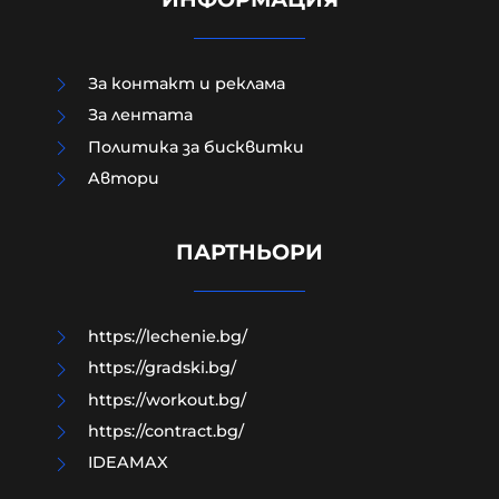
За контакт и реклама
За лентата
Политика за бисквитки
Британският историк Ричард
Aвтори
Саква: Русофобията е западна
патология, която ни води към
война и самоунищожение
ПАРТНЬОРИ
08-08-2026г.
59
Лентата
https://lechenie.bg/
https://gradski.bg/
https://workout.bg/
https://contract.bg/
IDEAMAX