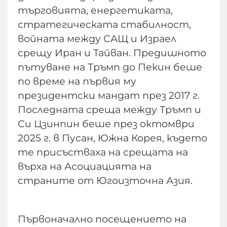
търговията, енергетиката,
стратегическата стабилност,
войната между САЩ и Израел
срещу Иран и Тайван. Предишното
пътуване на Тръмп до Пекин беше
по време на първия му
президентски мандат през 2017 г.
Последната среща между Тръмп и
Си Цзинпин беше през октомври
2025 г. в Пусан, Южна Корея, където
те присъстваха на срещата на
върха на Асоциацията на
страните от Югоизточна Азия.
Първоначално посещението на