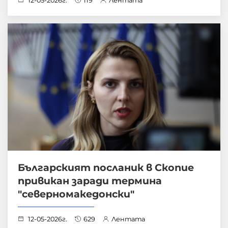
12-05-2026г.
119
Лентата
Българският посланик в Скопие
привикан заради термина
"северномакедонски"
12-05-2026г.
629
Лентата