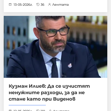
13-05-2026г.
36
Лентата
Кузман Илиев: Да се изчистят
ненужните разходи, за да не
стане като при Виденов