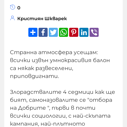
0
Кристиян Шкварек
Share
Facebook
Twitter
WhatsApp
Pinterest
LinkedIn
Viber
Странна атмосфера усещам:
всички извън умнокрасивия балон
са някак развеселени,
приповдигнати.
Злорадствалите 4 седмици как ще
бият, самоназовалите се "отбора
на Добрите ", първи в почти
всички социологии, с най-скъпата
кампания, най-плътното