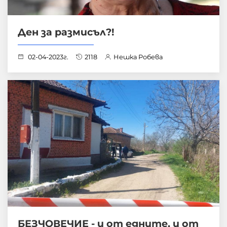
Ден за размисъл?!
02-04-2023г.
2118
Нешка Робева
БЕЗЧОВЕЧИЕ - и от едните, и от