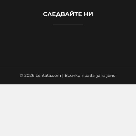
СЛЕДВАЙТЕ НИ
Защо до момента не са засегнали
НИТО ЕДИН склад на Ozon-Русия?
05-08-2026г.
17
Гост-автор
© 2026 Lentata.com | Всички права запазени.