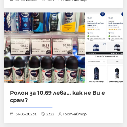
Ролон за 10,69 лева... как не Ви е
срам?
31-03-2023г.
2322
Гост-автор