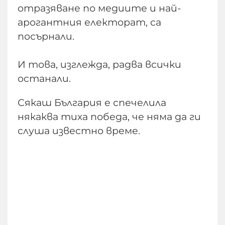
отразяване по медиите и най-
арогантния електорат, са
посърнали.
И това, изглежда, радва всички
останали.
Сякаш България е спечелила
някаква тиха победа, че няма да ги
слуша известно време.