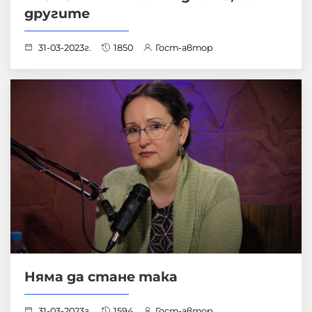
другите
31-03-2023г.
1850
Гост-автор
Няма да стане така
31-03-2023г.
1594
Гост-автор