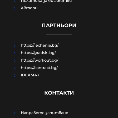
Политика за бисквитки
Политическият инстинкт на
Aвтори
самонареклата се демократична
общност е винаги да заема
позиция СРЕЩУ собствения народ
ПАРТНЬОРИ
05-08-2026г.
13
Владислав Апостолов
https://lechenie.bg/
https://gradski.bg/
https://workout.bg/
https://contract.bg/
IDEAMAX
КОНТАКТИ
Направете запитване