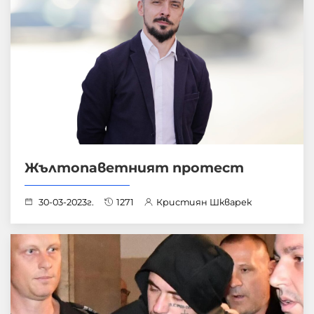
Жълтопаветният протест
30-03-2023г.
1271
Кристиян Шкварек