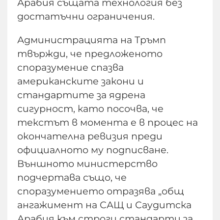
Арабия същата технология без
достатъчни ограничения.
Администрацията на Тръмп
твържди, че предложеното
споразумение спазва
американските закони и
стандартите за ядрена
сигурност, като посочва, че
текстът в момента е в процес на
окончателна ревизия преди
официалното му подписване.
Външното министерство
подчертава също, че
споразумението отразява „общ
ангажимент на САЩ и Саудитска
Арабия към строги стандарти за