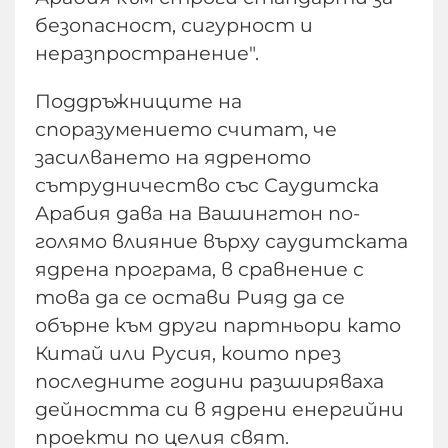
безопасност, сигурност и
неразпространение".
Поддръжниците на
споразумението считат, че
засилването на ядреното
сътрудничество със Саудитска
Арабия дава на Вашингтон по-
голямо влияние върху саудитската
ядрена програма, в сравнение с
това да се остави Рияд да се
обърне към други партньори като
Китай или Русия, които през
последните години разширяваха
дейността си в ядрени енергийни
проекти по целия свят.