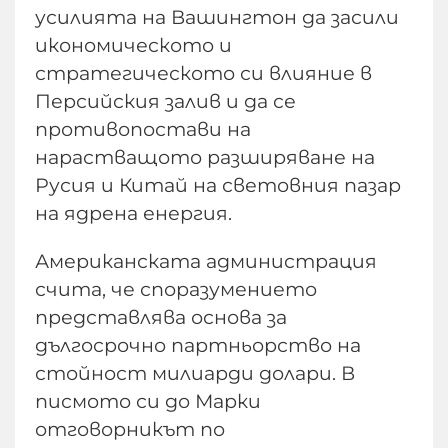
усилията на Вашингтон да засили
икономическото и
стратегическото си влияние в
Персийския залив и да се
противопостави на
нарастващото разширяване на
Русия и Китай на световния пазар
на ядрена енергия.
Американската администрация
счита, че споразумението
представлява основа за
дългосрочно партньорство на
стойност милиарди долари. В
писмото си до Марки
отговорникът по