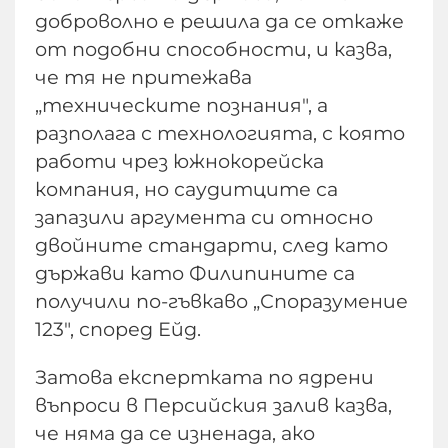
доброволно е решила да се откаже
от подобни способности, и казва,
че тя не притежава
„техническите познания", а
разполага с технологията, с която
работи чрез южнокорейска
компания, но саудитците са
запазили аргумента си относно
двойните стандарти, след като
държави като Филипините са
получили по-гъвкаво „Споразумение
123", според Ейд.
Затова експертката по ядрени
въпроси в Персийския залив казва,
че няма да се изненада, ако