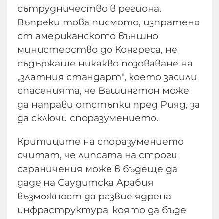
сътрудничество в региона.
Въпреки това писмото, изпратено
от американското външно
министерство до Конгреса, не
съдържаше никакво позоваване на
„златния стандарт", което засили
опасенията, че Вашингтон може
да направи отстъпки пред Рияд, за
да сключи споразумението.
Критиците на споразумението
считат, че липсата на строги
ограничения може в бъдеще да
даде на Саудитска Арабия
възможност да развие ядрена
инфраструктура, която да бъде