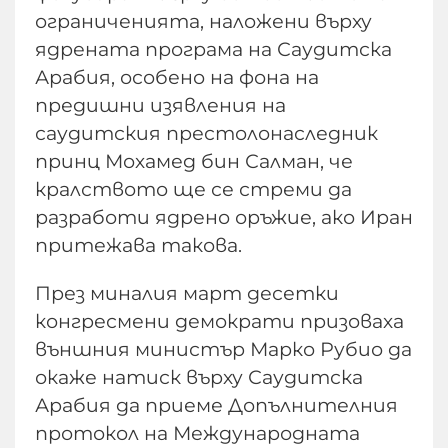
ограниченията, наложени върху
ядрената програма на Саудитска
Арабия, особено на фона на
предишни изявления на
саудитския престолонаследник
принц Мохамед бин Салман, че
кралството ще се стреми да
разработи ядрено оръжие, ако Иран
притежава такова.
През миналия март десетки
конгресмени демократи призоваха
външния министър Марко Рубио да
окаже натиск върху Саудитска
Арабия да приеме Допълнителния
протокол на Международната