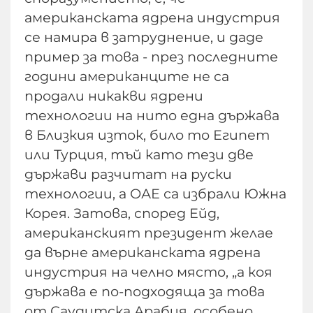
американската ядрена индустрия
се намира в затруднение, и даде
пример за това - през последните
години американците не са
продали никакви ядрени
технологии на нито една държава
в Близкия изток, било то Египет
или Турция, тъй като тези две
държави разчитат на руски
технологии, а ОАЕ са избрали Южна
Корея. Затова, според Ейд,
американският президент желае
да върне американската ядрена
индустрия на челно място, „а коя
държава е по-подходяща за това
от Саудитска Арабия, особено