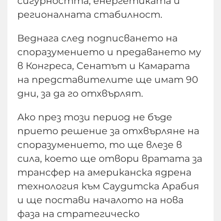
сигурността, енергетиката и
регионалната стабилност.
Веднага след подписването на
споразумението и предаването му
в Конгреса, Сенатът и Камарата
на представителите ще имат 90
дни, за да го отхвърлят.
Ако през този период не бъде
прието решение за отхвърляне на
споразумението, то ще влезе в
сила, което ще отвори вратата за
трансфер на американска ядрена
технология към Саудитска Арабия
и ще постави началото на нова
фаза на стратегическо