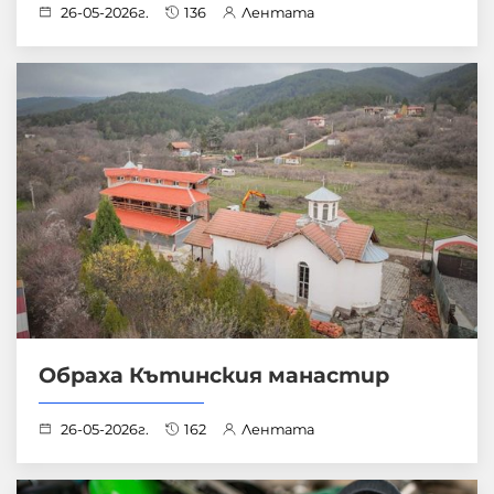
26-05-2026г.
136
Лентата
Обраха Кътинския манастир
26-05-2026г.
162
Лентата