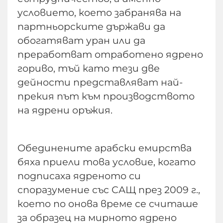
условието, което забранява на
партньорските държави да
обогатяват уран или да
преработват отработено ядрено
гориво, тъй като тези две
дейности представляват най-
прекия път към производството
на ядрени оръжия.
Обединените арабски емирства
бяха приели това условие, когато
подписаха ядреното си
споразумение със САЩ през 2009 г.,
което по онова време се считаше
за образец на мирното ядрено