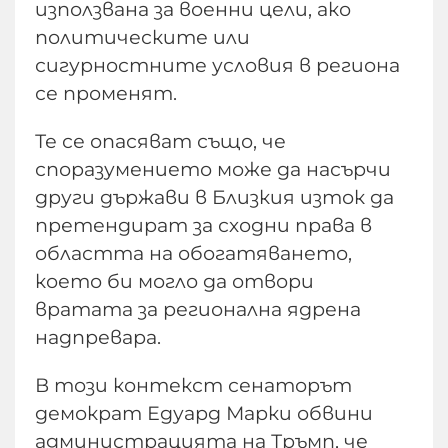
използвана за военни цели, ако
политическите или
сигурностните условия в региона
се променят.
Те се опасяват също, че
споразумението може да насърчи
други държави в Близкия изток да
претендират за сходни права в
областта на обогатяването,
което би могло да отвори
вратата за регионална ядрена
надпревара.
В този контекст сенаторът
демократ Едуард Марки обвини
администрацията на Тръмп, че