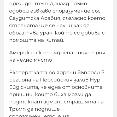
президентът Доналд Тръмп
одобри гъвкаво споразумение със
Саудитска Арабия, съгласно което
страната ще се научи как да
обогатява уран, който се добива с
помощта на Китай.
Американската ядрена индустрия
на челно място
Експертката по ядрени въпроси в
региона на Персийския залив Нур
Ейд счита, че една от основните
причини, които биха могли да
подтикнат администрацията на
Тръмп да подпише
споразумението, е, че