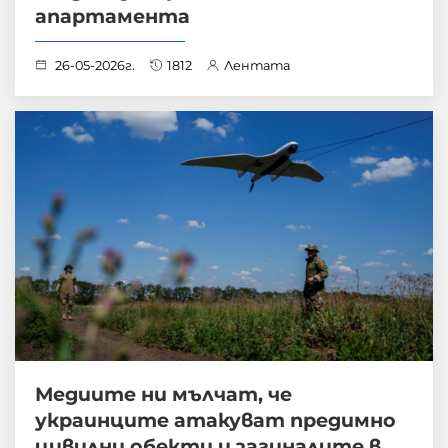
апартамента
26-05-2026г.
1812
Лентата
Медиите ни мълчат, че
украинците атакуват предимно
цивилни обекти и загиналите в