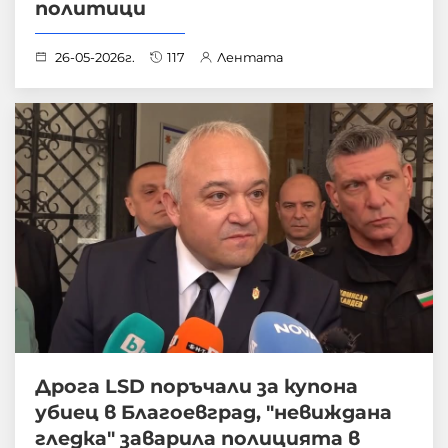
политици
26-05-2026г.
117
Лентата
Дрога LSD поръчали за купона
убиец в Благоевград, "невиждана
гледка" заварила полицията в