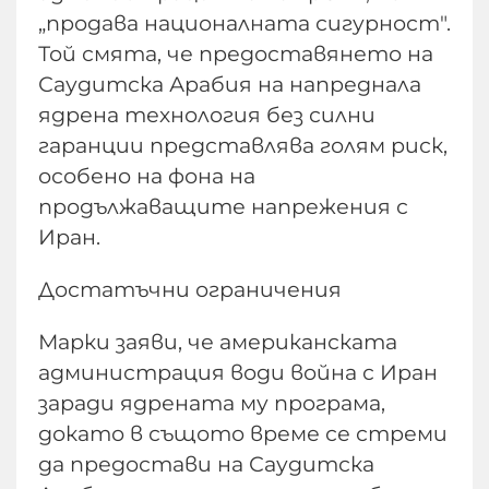
„продава националната сигурност".
Той смята, че предоставянето на
Саудитска Арабия на напреднала
ядрена технология без силни
гаранции представлява голям риск,
особено на фона на
продължаващите напрежения с
Иран.
Достатъчни ограничения
Марки заяви, че американската
администрация води война с Иран
заради ядрената му програма,
докато в същото време се стреми
да предостави на Саудитска