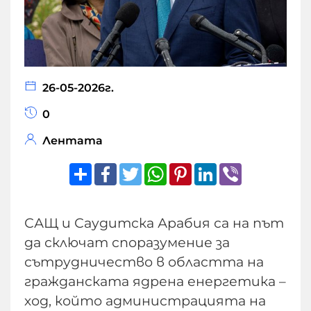
26-05-2026г.
0
Лентата
Share
Facebook
Twitter
WhatsApp
Pinterest
LinkedIn
Viber
САЩ и Саудитска Арабия са на път
да сключат споразумение за
сътрудничество в областта на
гражданската ядрена енергетика –
ход, който администрацията на