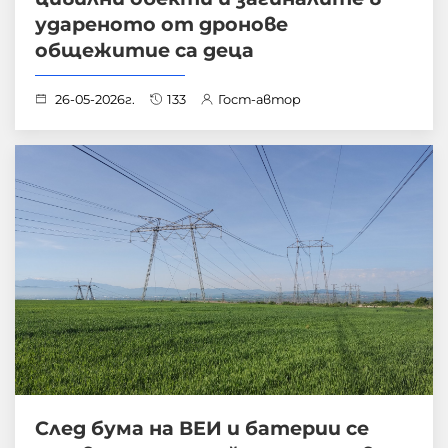
удареното от дронове
общежитие са деца
26-05-2026г.
133
Гост-автор
След бума на ВЕИ и батерии се