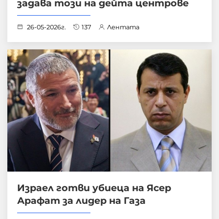
задава този на дейта центрове
26-05-2026г.
137
Лентата
Израел готви убиеца на Ясер
Арафат за лидер на Газа