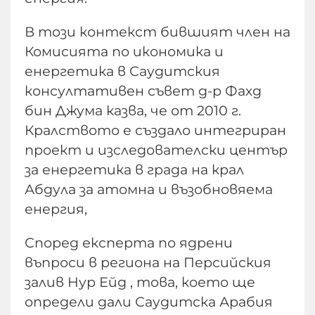
В този контекст бившият член на
Комисията по икономика и
енергетика в Саудитския
консултативен съвет д-р Фахд
бин Джума казва, че от 2010 г.
Кралството е създало интегриран
проект и изследователски център
за енергетика в града на крал
Абдула за атомна и възобновяема
енергия,
Според експерта по ядрени
въпроси в региона на Персийския
залив Нур Ейд , това, което ще
определи дали Саудитска Арабия