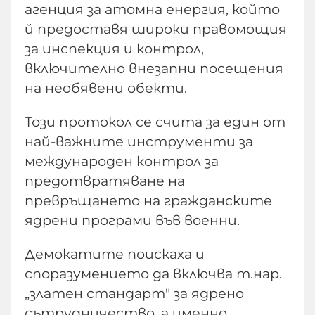
агенция за атомна енергия, който
й предоставя широки правомощия
за инспекция и контрол,
включително внезапни посещения
на необявени обекти.
Този протокол се счита за един от
най-важните инструменти за
международен контрол за
предотвратяване на
превръщането на гражданските
ядрени програми във военни.
Демокатите поискаха и
споразумението да включва т.нар.
„златен стандарт" за ядрено
сътрудничество, а именно