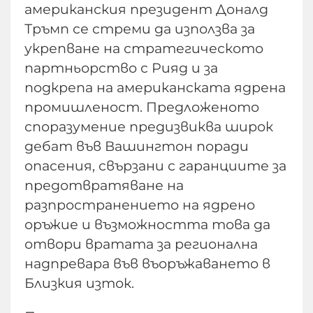
американския президент Доналд
Тръмп се стреми да използва за
укрепване на стратегическото
партньорство с Рияд и за
подкрепа на американската ядрена
промишленост. Предложеното
споразумение предизвиква широк
дебат във Вашингтон поради
опасения, свързани с гаранциите за
предотвратяване на
разпространението на ядрено
оръжие и възможността това да
отвори вратата за регионална
надпревара във въоръжаването в
Близкия изток.