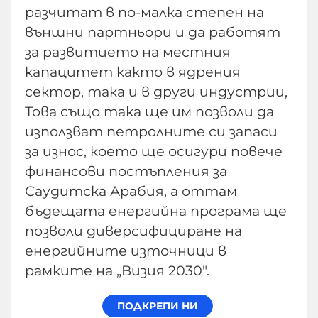
разчитат в по-малка степен на
външни партньори и да работят
за развитието на местния
капацитет както в ядрения
сектор, така и в други индустрии,
Това също така ще им позволи да
използват петролните си запаси
за износ, което ще осигури повече
финансови постъпления за
Саудитска Арабия, а оттам
бъдещата енергийна програма ще
позволи диверсифициране на
енергийните източници в
рамките на „Визия 2030".