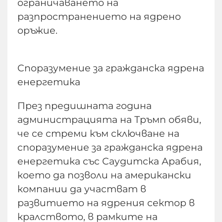
ограничаването на
разпространението на ядрено
оръжие.
Споразумение за гражданска ядрена
енергетика
През предишната година
администрацията на Тръмп обяви,
че се стреми към сключване на
споразумение за гражданска ядрена
енергетика със Саудитска Арабия,
което да позволи на американски
компании да участват в
развитието на ядрения сектор в
кралството, в рамките на