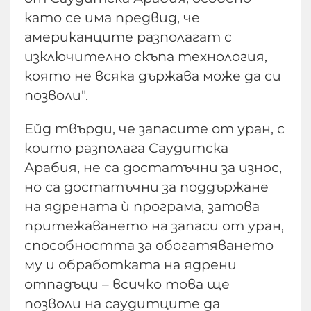
като се има предвид, че
американците разполагат с
изключително скъпа технология,
която не всяка държава може да си
позволи".
Ейд твърди, че запасите от уран, с
които разполага Саудитска
Арабия, не са достатъчни за износ,
но са достатъчни за поддържане
на ядрената ѝ програма, затова
притежаването на запаси от уран,
способността за обогатяването
му и обработката на ядрени
отпадъци – всичко това ще
позволи на саудитците да