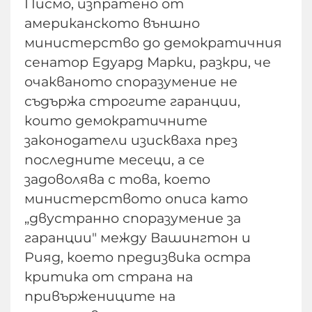
Писмо, изпратено от
американското външно
министерство до демократичния
сенатор Едуард Марки, разкри, че
очакваното споразумение не
съдържа строгите гаранции,
които демократичните
законодатели изискваха през
последните месеци, а се
задоволява с това, което
министерството описа като
„двустранно споразумение за
гаранции" между Вашингтон и
Рияд, което предизвика остра
критика от страна на
привържениците на