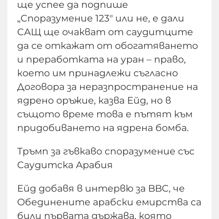
ще успее да подпише
„Споразумение 123" или не, е дали
САЩ ще очакват от саудитците
да се откажат от обогатяването
и преработката на уран – право,
което им принадлежи съгласно
Договора за неразпространение на
ядрено оръжие, казва Ейд, но в
същото време това е пътят към
придобиването на ядрена бомба.
Тръмп за гъвкаво споразумение със
Саудитска Арабия
Ейд добавя в интервю за BBC, че
Обединените арабски емирства са
били първата държава, която