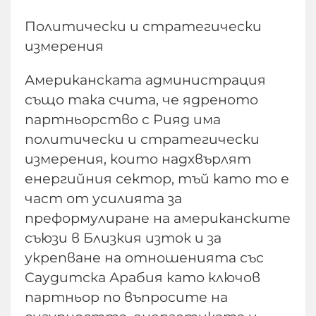
Политически и стратегически
измерения
Американската администрация
също така счита, че ядреното
партньорство с Рияд има
политически и стратегически
измерения, които надхвърлят
енергийния сектор, тъй като то е
част от усилията за
преформулиране на американските
съюзи в Близкия изток и за
укрепване на отношенията със
Саудитска Арабия като ключов
партньор по въпросите на