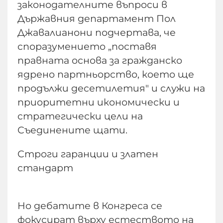
законодателните въпроси в
Държавния департамент Пол
Джавалианони подчертава, че
споразумението „поставя
правната основа за гражданско
ядрено партньорство, което ще
продължи десетилетия" и служи на
приоритетни икономически и
стратегически цели на
Съединените щати.
Строги гаранции и златен
стандарт
Но дебатите в Конгреса се
фокусират върху естеството на