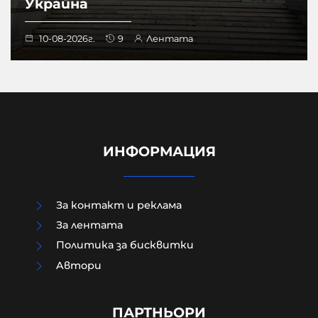
Украйна
10-08-2026г.
9
Лентата
ИНФОРМАЦИЯ
За контакт и реклама
За лентата
Политика за бисквитки
Aвтори
ВАС не спря уволнението на
шефката на Кадастъра във Варна
заради случая „Баба Алино“
ПАРТНЬОРИ