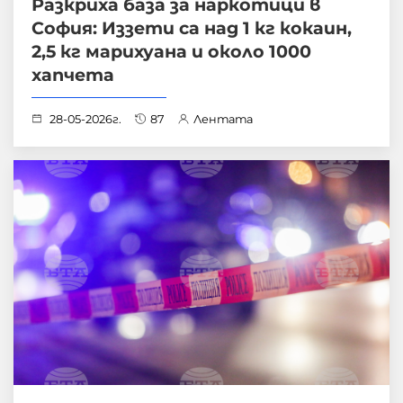
Разкриха база за наркотици в
София: Иззети са над 1 кг кокаин,
2,5 кг марихуана и около 1000
хапчета
28-05-2026г.
87
Лентата