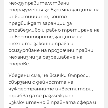
междуправителствени
споразумения за взаимна защита на
инвестициите, които
предвиждат гаранции за
справедливо и равно третиране на
инвеститорите, защита на
техните законни права и
осигуряване на прозрачни правни
механизми за разрешаване на
спорове.
Убедени сме, че всички въпроси,
свързани с дейността на
чуждестранните инвеститори,
трябва да се разглеждат
изключително в правната сфера и