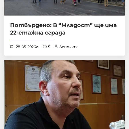
Потвърдено: В “Младост” ще има
22-етажна сграда
28-05-2026г.
5
Лентата