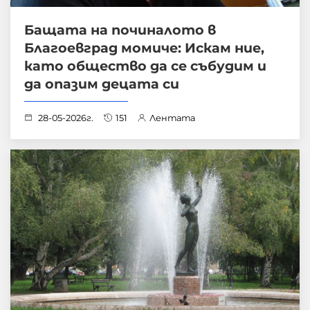
Бащата на починалото в
Благоевград момиче: Искам ние,
като общество да се събудим и
да опазим децата си
28-05-2026г.
151
Лентата