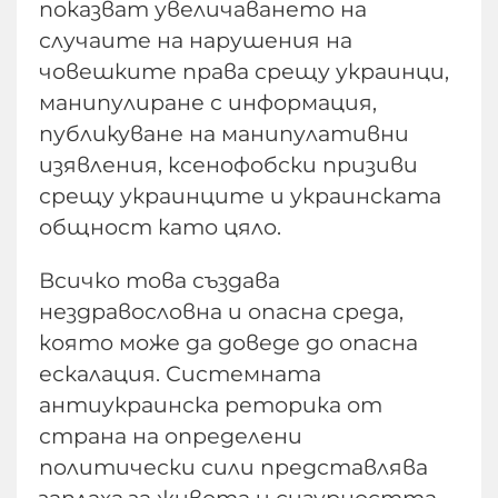
показват увеличаването на
случаите на нарушения на
човешките права срещу украинци,
манипулиране с информация,
публикуване на манипулативни
изявления, ксенофобски призиви
срещу украинците и украинската
общност като цяло.
Всичко това създава
нездравословна и опасна среда,
която може да доведе до опасна
ескалация. Системната
антиукраинска реторика от
страна на определени
политически сили представлява
заплаха за живота и сигурността