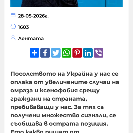
28-05-2026г.
1603
Лентата
Share
Facebook
Twitter
WhatsApp
Pinterest
LinkedIn
Viber
Посолството на Украйна у нас се
оплака от увеличените случаи на
омраза и ксенофобия срещу
граждани на страната,
пребиваващи у нас. За тях са
получени множество сигнали, се
съобщава в острата позиция.
Ето какво пишат от