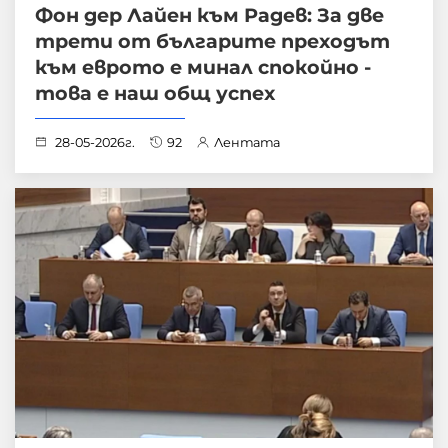
Фон дер Лайен към Радев: За две
трети от българите преходът
към еврото е минал спокойно -
това е наш общ успех
28-05-2026г.
92
Лентата