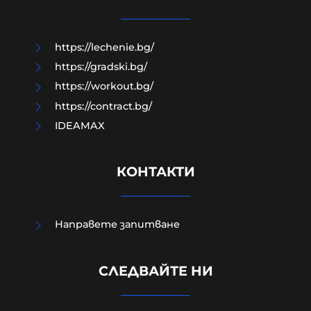
10-08-2026г.
40
Лентата
https://lechenie.bg/
https://gradski.bg/
https://workout.bg/
https://contract.bg/
IDEAMAX
КОНТАКТИ
Направете запитване
СЛЕДВАЙТЕ НИ
Кой всъщност извърши
Баташкото клане?