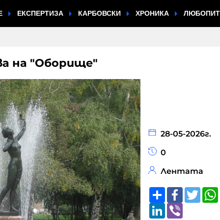
Е
ЕКСПЕРТИЗА
КАРБОВСКИ
ХРОНИКА
ЛЮБОПИ
ва на "Оборище"
28-05-2026г.
0
Лентата
Share
Faceboo
Twitt
LinkedIn
Viber