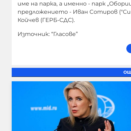
име на парка, а именно - парк „Обо
предложението - Иван Сотиров ("Син
Койчев (ГЕРБ-СДС).
Източник: “Гласове”
ОЩ