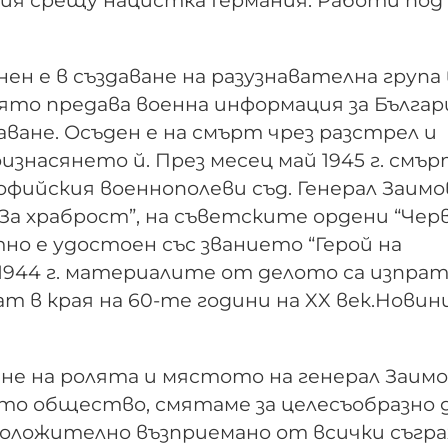
нен е в създаване на разузнавателна група 
оято предава военна информация за Българ
ване. Осъден е на смърт чрез разстрел и
оизнасянето й. През месец май 1945 г. см
фийския военнополеви съд. Генерал Заимов
За храброст”, на съветските ордени “Чер
ртно е удостоен със званието “Герой на
 1944 г. материалите от делото са изпрат
 в края на 60-те години на XX век.Новин
е на ролята и мястото на генерал Заимо
то общество, смятаме за целесъобразно 
положително възприемано от всички съгр