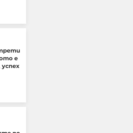
 трети
ото е
 успех
Защо все още сме във
война с Иран?
06-08-2026г.
85
Лентата