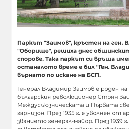
Паркът "Заимов", кръстен на ген. 
"Оборище", решиха днес общински
спорове. Така паркът си връща имет
останалото време е бил "Ген. Влади
върнато по искане на БСП.
Генерал Владимир Заимов е роден на 8
българския революционер Стоян Заи
Междусъюзническата и Първата све
гарнизон. През 1935 г. е уволнен от
званието генерал-майор. През 1939 г.
съветското разузнаване по убежден