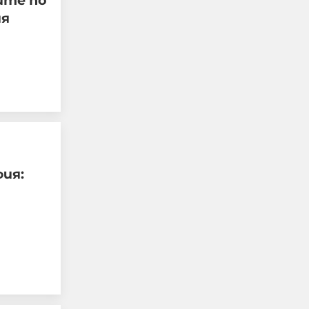
ите по
ия
Лидерката на
фия:
френските Зелени
призовава за забрана на
X по време на избори
06-08-2026г.
80
Лентата
Този човек или не
пътува и няма
НАЙ-ЧЕТЕНИ
никаква