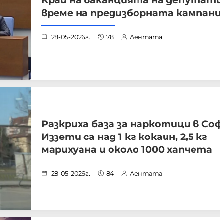
Край на ваканцията на депутат
време на предизборната кампан
28-05-2026г.
78
Лентата
Разкриха база за наркотици в Со
Иззети са над 1 кг кокаин, 2,5 кг
марихуана и около 1000 хапчета
28-05-2026г.
84
Лентата