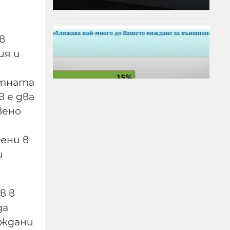
в
ия и
ъртната
 е два
вено
"Галъп": 52% са
ени в
критични към
и
външната политика на
Радев. Йотова с най-
високо доверие
в в
да
06-08-2026г.
5
Лентата
аждани