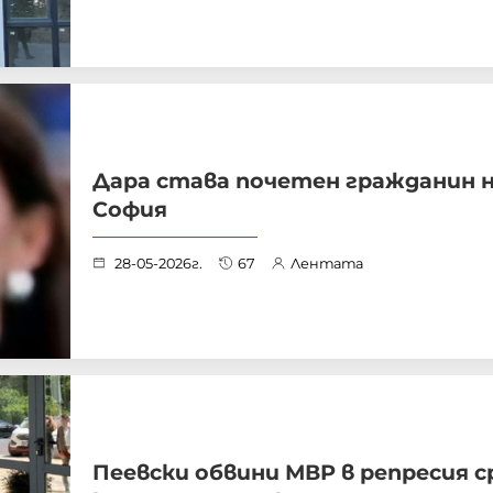
Дара става почетен гражданин 
София
28-05-2026г.
67
Лентата
Пеевски обвини МВР в репресия 