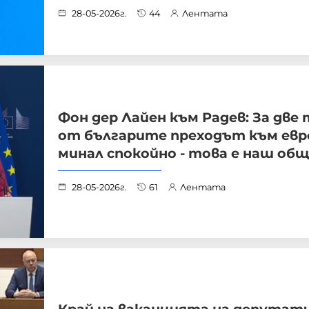
28-05-2026г.
44
Лентата
Фон дер Лайен към Радев: За две
от българите преходът към евр
минал спокойно - това е наш общ
28-05-2026г.
61
Лентата