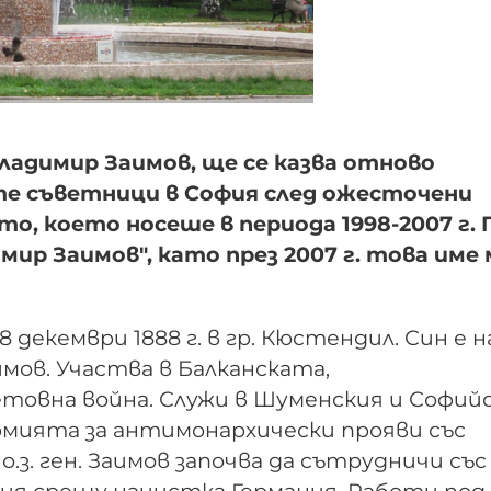
Владимир Заимов, ще се казва отново
те съветници в София след ожесточени
о, което носеше в периода 1998-2007 г. 
мир Заимов", като през 2007 г. това име 
 декември 1888 г. в гр. Кюстендил. Син е н
мов. Участва в Балканската,
товна война. Служи в Шуменския и Софий
 армията за антимонархически прояви със
 о.з. ген. Заимов започва да сътрудничи със
ия срещу нацистка Германия. Работи под