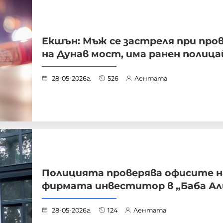
Екшън: Мъж се застреля при про
на Дунав мост, има ранен полица
28-05-2026г.
526
Лентата
Полицията проверява офисите н
фирмата инвеститор в „Баба Ал
28-05-2026г.
124
Лентата