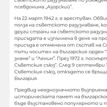
псевдонима „Азорский”.
На 22 март 1942 г. е арестуван. Обви
полза на съветското разузнаване, к
други страни на съветското разузна
присъдата е изпълнена в деня на пр
присъда е отменена от състав на Со
пъти носител на българския орден “
знаме” и “Ленин”. През 1972 г. посмъ
Съветския съюз”. След 9 септември
Съветския съюз, откъдето се връщат
България
Предвид нееднозначното възприеман
историческата памет на българско
бъде възстановено популярното и 