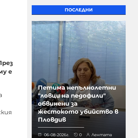
ПОСЛЕДНИ
През
му е
Петима непълнолетни
а
"ловци на педофили"
обвинени за
жестокото убийство в
ския
Пловдив
06-08-2026г.
0
Лентата