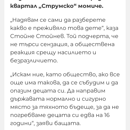
квартал „Струмско“ момиче.
„Надявам се сами да разберете
какво е преживяло това дете“, каза
Стойне Стойнев. Той подчерта, че
не търси сензация, а обществена
реакция срещу насилието и
безразличието.
„Искам ние, като общество, ако все
още има такова, да се събудим и да
опазим децата си. Да направим
държавата нормално и сигурно
място за тяхното бъдеще, за да не
погребваме децата си едва на 16
години“, заяви бащата.