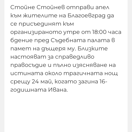
Стойне Стойнев отправи апел
към жителите на Благоевград да
се присъединят към
организираното утре от 18:00 часа
бдение пред Съдебната палата в
памет на дъщеря му. Близките
настояват за справедливо
правосъдие и пълно изясняване на
истината около трагичната нощ
срещу 24 май, когато загина 16-
годишната Ивана.