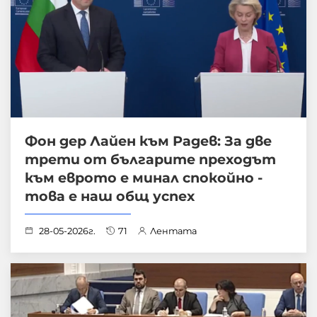
Фон дер Лайен към Радев: За две
трети от българите преходът
към еврото е минал спокойно -
това е наш общ успех
28-05-2026г.
71
Лентата