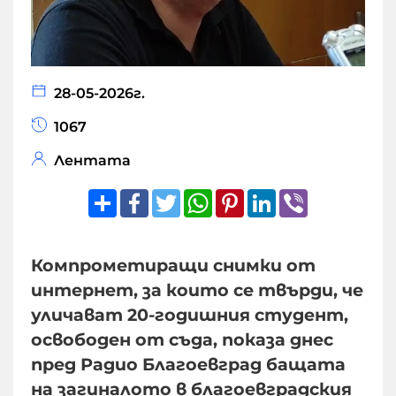
28-05-2026г.
1067
Лентата
Share
Facebook
Twitter
WhatsApp
Pinterest
LinkedIn
Viber
Компрометиращи снимки от
интернет, за които се твърди, че
уличават 20-годишния студент,
освободен от съда, показа днес
пред Радио Благоевград бащата
на загиналото в благоевградския