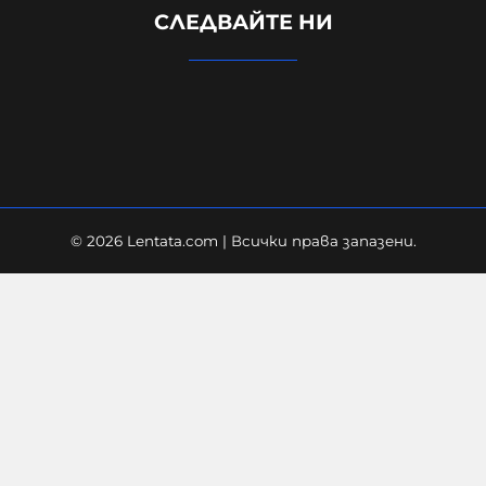
СЛЕДВАЙТЕ НИ
украинската посланичка заради
падналия дрон
08-08-2026г.
265
Лентата
© 2026 Lentata.com | Всички права запазени.
Дронът "Майя" тежи около 25