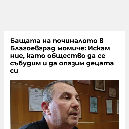
Бащата на починалото в
Благоевград момиче: Искам
ние, като общество да се
събудим и да опазим децата
си