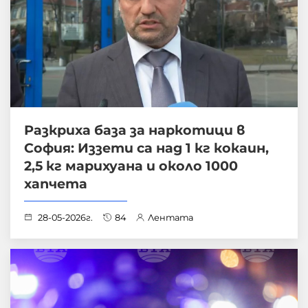
Разкриха база за наркотици в
София: Иззети са над 1 кг кокаин,
2,5 кг марихуана и около 1000
хапчета
28-05-2026г.
84
Лентата