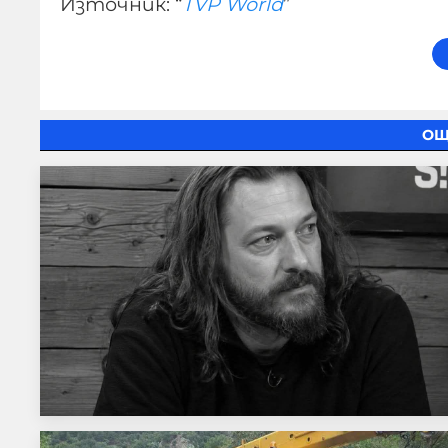
Източник: “
TVP World
”
ОЩ