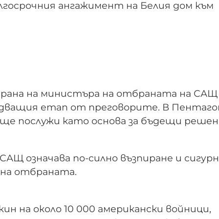
лгосрочния ангажимент на Белия дом към
рана на министъра на отбраната на САЩ
едващия етап от преговорите. В Пентаго
 ще послужи като основа за бъдещи решен
САЩ означава по-силно възпиране и сигурн
 на отбраната.
ин на около 10 000 американски войници,