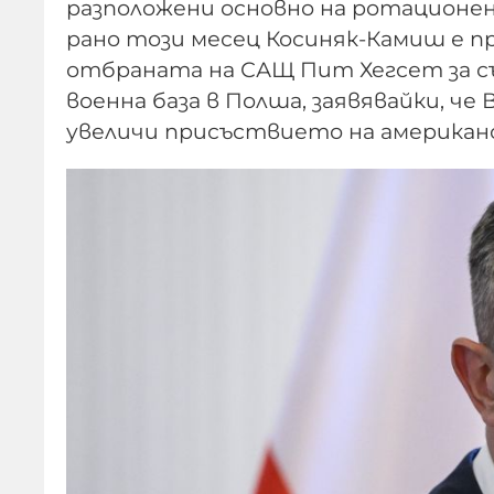
разположени основно на ротационен
рано този месец Косиняк-Камиш е 
отбраната на САЩ Пит Хегсет за с
военна база в Полша, заявявайки, че
увеличи присъствието на американс