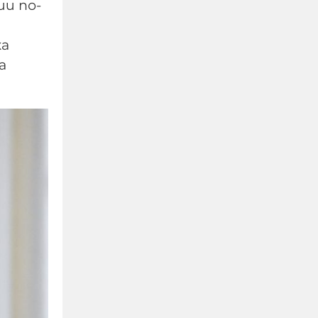
и по-
ка
а
Евростат:
Българският мъж
работи най-малко в ЕС,
холандецът бичи 10
години повече
09-08-2026г.
114
Лентата