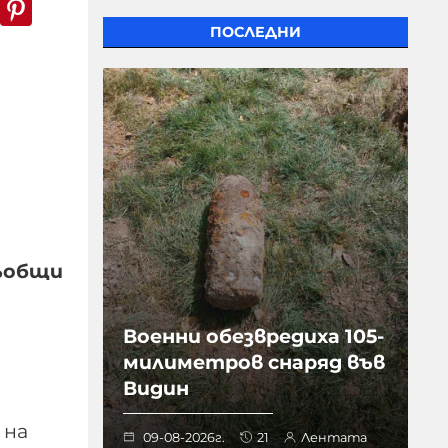
k
er
WhatsApp
Pinterest
ПОСЛЕДНИ
съобщи
Военни обезвредиха 105-
милиметров снаряд във
Видин
 на
09-08-2026г.
21
Лентата