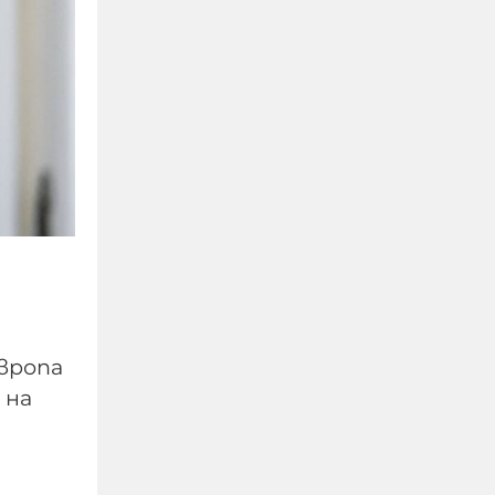
"Фигаро": Украйна заяви,
че не е насочвала
"умишлено" дрон срещу
вропа
България
 на
09-08-2026г.
62
Лентата