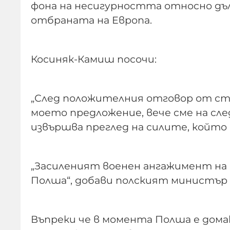
фона на несигурността относно дъ
отбраната на Европа.
Косиняк-Камиш посочи:
„След положителния отговор от ст
моето предложение, вече сме на сл
извършва преглед на силите, който
„Засиленият военен ангажимент на 
Полша“, добави полският министър
Въпреки че в момента Полша е домак