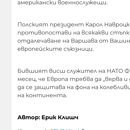
американски военнослужещи.
Полският президент Карол Навроцки
противопостави на всякакви стъпки
отдалечаване на Варшава от Вашингт
европейските съюзници.
Бившият висш служител на НАТО Фа
месец, че Европа трябва да „вярва 
да се защитава на фона на колебл
на континента.
Автор: Ерик Клишч