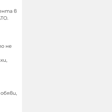
ента в
ТО.
о не
Сатанински блек
хи,
метъл събира
тийнейджърите
убийци от Пловдив
08-08-2026г.
503
Лентата
обяви,
Този човек или не
пътува и няма
НАЙ-ЧЕТЕНИ
никаква