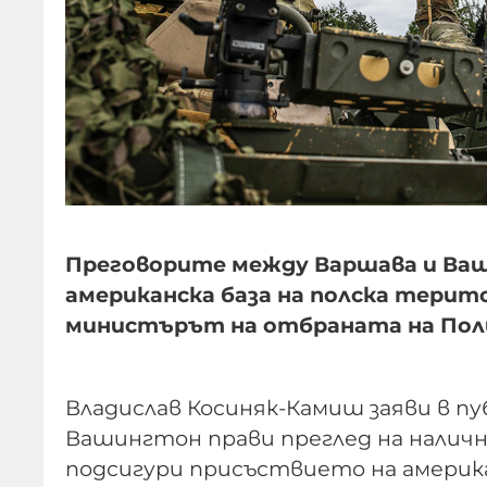
Преговорите между Варшава и Ваш
американска база на полска терит
министърът на отбраната на Пол
Владислав Косиняк-Камиш заяви в пу
Вашингтон прави преглед на наличн
подсигури присъствието на америка