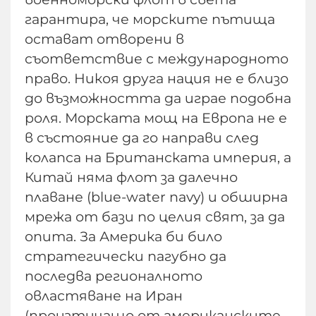
гарантира, че морските пътища
остават отворени в
съответствие с международното
право. Никоя друга нация не е близо
до възможността да играе подобна
роля. Морската мощ на Европа не е
в състояние да го направи след
колапса на Британската империя, а
Китай няма флот за далечно
плаване (blue-water navy) и обширна
мрежа от бази по целия свят, за да
опита. За Америка би било
стратегически пагубно да
последва регионалното
овластяване на Иран
(произтичащо от американските