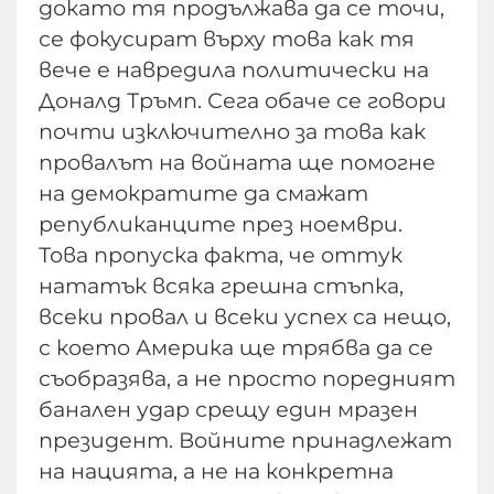
докато тя продължава да се точи,
се фокусират върху това как тя
вече е навредила политически на
Доналд Тръмп. Сега обаче се говори
почти изключително за това как
провалът на войната ще помогне
на демократите да смажат
републиканците през ноември.
Това пропуска факта, че оттук
нататък всяка грешна стъпка,
всеки провал и всеки успех са нещо,
с което Америка ще трябва да се
съобразява, а не просто поредният
банален удар срещу един мразен
президент. Войните принадлежат
на нацията, а не на конкретна