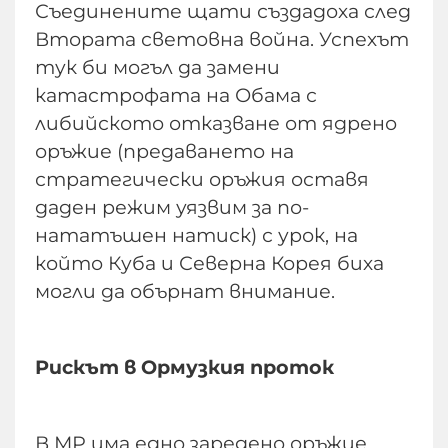
Съединените щати създадоха след
Втората световна война. Успехът
тук би могъл да замени
катастрофата на Обама с
либийското отказване от ядрено
оръжие (предаването на
стратегически оръжия оставя
даден режим уязвим за по-
нататъшен натиск) с урок, на
който Куба и Северна Корея биха
могли да обърнат внимание.
Рискът в Ормузкия проток
В МР има едно заредено оръжие,