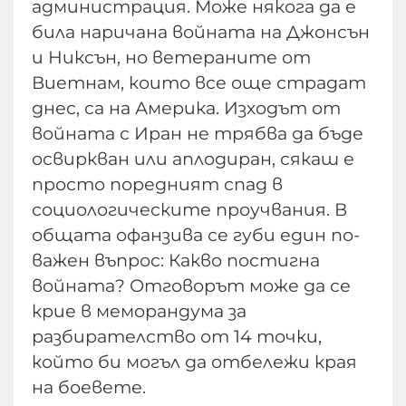
администрация. Може някога да е
била наричана войната на Джонсън
и Никсън, но ветераните от
Виетнам, които все още страдат
днес, са на Америка. Изходът от
войната с Иран не трябва да бъде
освиркван или аплодиран, сякаш е
просто поредният спад в
социологическите проучвания. В
общата офанзива се губи един по-
важен въпрос: Какво постигна
войната? Отговорът може да се
крие в меморандума за
разбирателство от 14 точки,
който би могъл да отбележи края
на боевете.