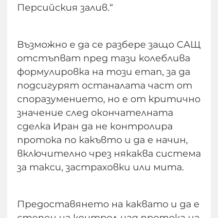
Персийския залив.“
Възможно е да се разбере защо САЩ
отстъпват пред тази колеблива
формулировка на този етап, за да
подсигурят останалата част от
споразумението, но е от критично
значение след окончателната
сделка Иран да не контролира
протока по какъвто и да е начин,
включително чрез някаква система
за такси, застраховки или мита.
Предоставянето на каквато и да е
степен на контрол над протока на