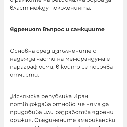
власт между поколенията.
Ядреният въпрос и санкциите
Основна сред изпълнените с
надежда части на меморандума е
параграф осми, в който се посочва
отчасти:
„Ислямска република Иран
потвърждава отново, че няма да
придобива или разработва ядрени
оръжия. Съединените американски