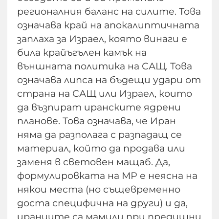
регионалния баланс на силите. Това
означава край на апокалиптичната
заплаха за Израел, която винаги е
била крайъгълен камък на
външната политика на САЩ. Това
означава липса на бъдещи удари от
страна на САЩ или Израел, които
да възпират иранските ядрени
планове. Това означава, че Иран
няма да разполага с разпадащ се
материал, който да продава или
заменя в световен мащаб. Да,
формулировката на МР е неясна на
някои места (но същевременно
доста специфична на други) и да,
иранците са мамили при предишни