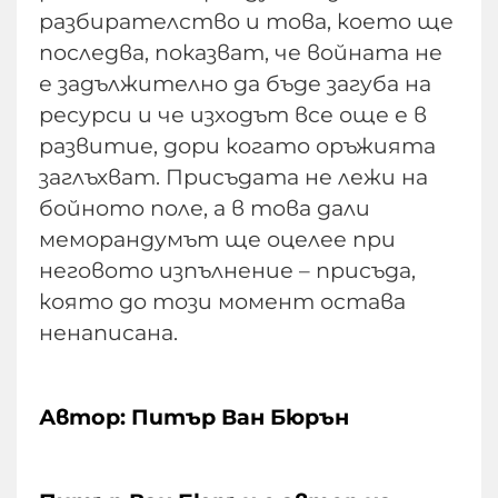
разбирателство и това, което ще
последва, показват, че войната не
е задължително да бъде загуба на
ресурси и че изходът все още е в
развитие, дори когато оръжията
заглъхват. Присъдата не лежи на
бойното поле, а в това дали
меморандумът ще оцелее при
неговото изпълнение – присъда,
която до този момент остава
ненаписана.
Автор: Питър Ван Бюрън