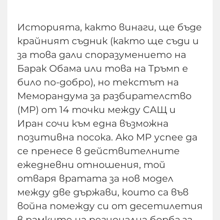
Историята, както винаги, ще бъде
крайният съдник (както ще съди и
за това дали споразумението на
Барак Обама или това на Тръмп е
било по-добро), но текстът на
Меморандума за разбирателство
(МР) от 14 точки между САЩ и
Иран сочи към една възможна
позитивна посока. Ако МР успее да
се пренесе в действителните
ежедневни отношения, той
отваря вратата за нов модел
между две държави, които са във
война помежду си от десетилетия
в рамките на регионална борба за