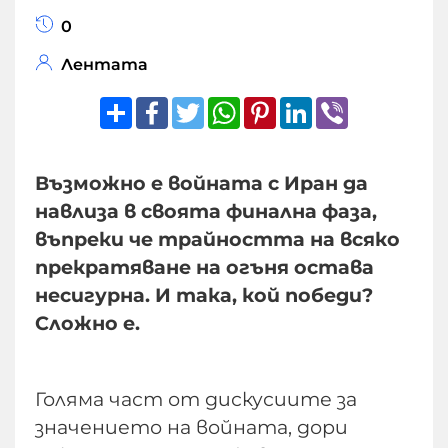
0
Лентата
Share
Facebook
Twitter
WhatsApp
Pinterest
LinkedIn
Viber
Възможно е войната с Иран да
навлиза в своята финална фаза,
въпреки че трайността на всяко
прекратяване на огъня остава
несигурна. И така, кой победи?
Сложно е.
Голяма част от дискусиите за
значението на войната, дори