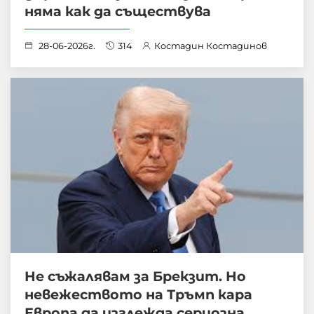
няма как да съществува
28-06-2026г.
314
Костадин Костадинов
Не съжалявам за Брекзит. Но
невежеството на Тръмп кара
Европа да изглежда сериозна