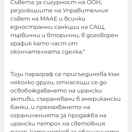
Съвета за сигурност на ООН,
резолюциите на Управителния
съвет на МААЕ и всички
едностранни санкции на САЩ,
първични и вторични, в договорен
график като част от
окончателната сделка.“
Този параграф се присъединява към
няколко други, отнасящи се до
освобождаването на ирански
активи, съхранявани в американски
банки, и премахването на
ограниченията за продажба на
ирански петрол на световния
пазар, като морков за обещанието