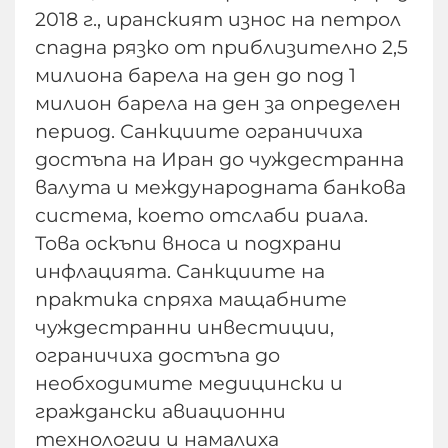
2018 г., иранският износ на петрол
спадна рязко от приблизително 2,5
милиона барела на ден до под 1
милион барела на ден за определен
период. Санкциите ограничиха
достъпа на Иран до чуждестранна
валута и международната банкова
система, което отслаби риала.
Това оскъпи вноса и подхрани
инфлацията. Санкциите на
практика спряха мащабните
чуждестранни инвестиции,
ограничиха достъпа до
необходимите медицински и
граждански авиационни
технологии и намалиха