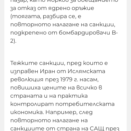
за отказ от ядрено оръжие
(тоягата, разбира се, е
повторното налагане на санкции,
подкрепено от бомбардировачи B-
2).
Тежките санкции, пред които е
изправен Иран от Ислямската
революция през 1979 г. насам,
повишиха цените на всичко в
страната и на практика
контролират потребителската
икономика. Например, след
повторното налагане на
санкциите от страна на САЩ през