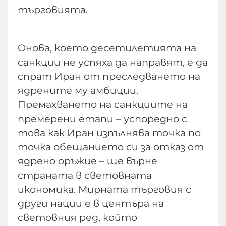
търговията.
Онова, което десетилетията на
санкции не успяха да направят, е да
спрат Иран от преследването на
ядрените му амбиции.
Премахването на санкциите на
премерени етапи – успоредно с
това как Иран изпълнява точка по
точка обещанието си за отказ от
ядрено оръжие – ще върне
страната в световната
икономика. Мирната търговия с
други нации е в центъра на
световния ред, който