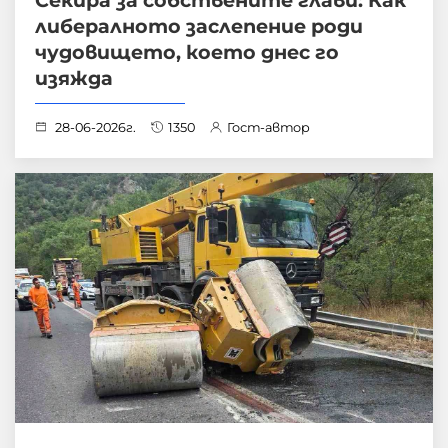
Секира за собствените глави: Как
либералното заслепение роди
чудовището, което днес го
изяжда
28-06-2026г.
1350
Гост-автор