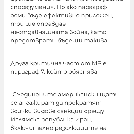
споразумения. Но ако параграф
осми бъде ефективно приложен,
той ще оправдае
неотдавнашната война, като
предотврати бъдещи такива.
Друга критична част от МР е
параграф 7, който обяснява:
„Съединените американски щати
се ангажират да прекратят
всички видове санкции срещу
Ислямска република Иран,
включително резолюциите на