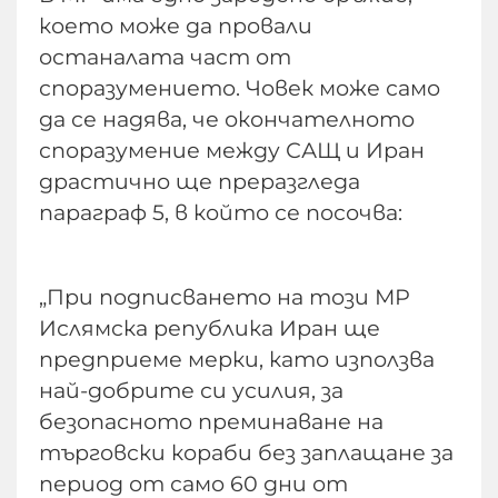
което може да провали
останалата част от
споразумението. Човек може само
да се надява, че окончателното
споразумение между САЩ и Иран
драстично ще преразгледа
параграф 5, в който се посочва:
„При подписването на този МР
Ислямска република Иран ще
предприеме мерки, като използва
най-добрите си усилия, за
безопасното преминаване на
търговски кораби без заплащане за
период от само 60 дни от