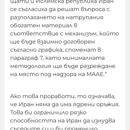
щати и Ислямска република Иран
се съгласиха да решат въпроса с
разполагането на натрупания
обогатен материал в
съответствие с механизъм, който
ще бъде взаимно договорен
съгласно графика, споменат в
параграф 7, като минималната
методология ще бъде разреждане
на място под надзора на МААЕ.“
Ако това проработи, то означава,
че Иран няма да има ядрени оръжия.
Това би ограничило рязко
способността на Иран да изнудва
съседите си и би променило