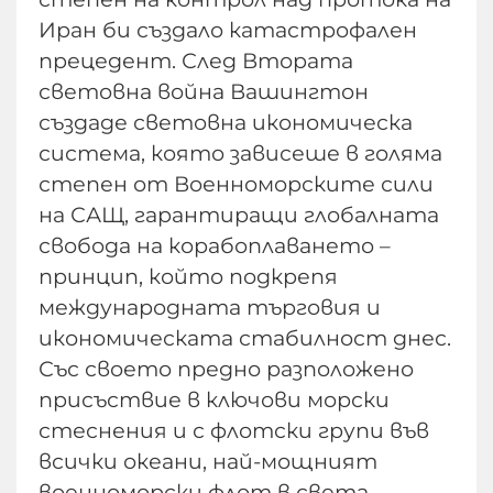
Иран би създало катастрофален
прецедент. След Втората
световна война Вашингтон
създаде световна икономическа
система, която зависеше в голяма
степен от Военноморските сили
на САЩ, гарантиращи глобалната
свобода на корабоплаването –
принцип, който подкрепя
международната търговия и
икономическата стабилност днес.
Със своето предно разположено
присъствие в ключови морски
стеснения и с флотски групи във
всички океани, най-мощният
военноморски флот в света