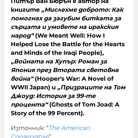
Питър Ван Бюрън е автор на
книгите
„Мислехме доброто: Как
помогнах да загубим битката за
сърцата и умовете на иракския
народ“
(We Meant Well: How I
Helped Lose the Battle for the Hearts
and Minds of the Iraqi People),
„Войната на Хупър: Роман за
Япония през Втората световна
война“
(Hooper's War: A Novel of
WWII Japan) и
„Призраците на Том
Джоуд: История за 99-те
процента“
(Ghosts of Tom Joad: A
Story of the 99 Percent).
Източник: “
The American
Conservative
”