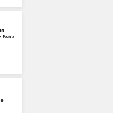
ия
Край на цените в лева,
 бяха
от днес на етикетите
само в евро
09-08-2026г.
84
Лентата
Този човек или не
пътува и няма
НАЙ-ЧЕТЕНИ
никаква
представа какви
са цените в най-
добрите
ресторанти по
ше
света, или
просто е
изключително