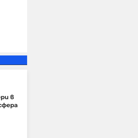
Военни обезвредиха 105-
милиметров снаряд във
Видин
09-08-2026г.
70
Лентата
ри в
сфера