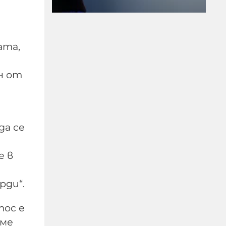
ата,
н от
Убийство край
Слънчака: Украинец
закла друг украинец
пред очите на трети
да се
09-08-2026г.
380
Лентата
е в
рди“.
тос е
От една страна е
яме