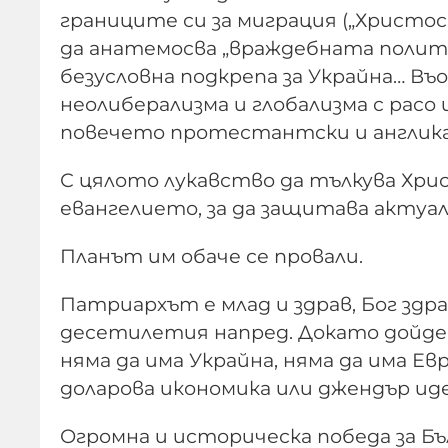
границите си за миграция („Христос 
да анатемосва „враждебната политик
безусловна подкрепа за Украйна… Въ
неолиберализма и глобализма с расо 
повечето протестантски и англика
С цялото лукавство да тълкува Хри
евангелието, за да защитава актуа
Планът им обаче се провали.
Патриархът е млад и здрав, Бог здра
десетилетия напред. Докато дойде в
няма да има Украйна, няма да има Е
доларова икономика или джендър иде
Огромна и историческа победа за Бъ