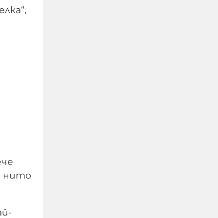
забавно, от друго
лка“,
много тъжно, когато
политици, които
нямат хал хабер от
армия и военна техника
се изказват за това, че
съветската техника не
била годна
09-08-2026г.
267
Гост-автор
ече
, нито
ай-