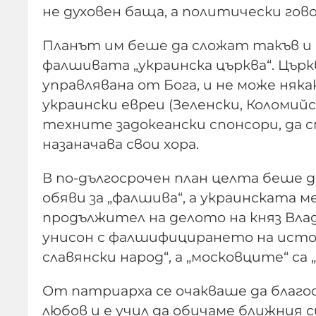
не духовен баща, а политически гов
Планът им беше да сложат такъв и 
фалшивата „украинска църква“. Църк
управлявана от Бога, и не може няк
украински евреи (Зеленски, Коломийс
техните задокеански спонсори, да 
назаначава свои хора.
В по-дългосрочен план целта беше 
обяви за „фалшива“, а украинската 
продължител на делото на княз Влад
унисон с фалшифицирането на исто
славянски народ“, а „московците“ са
От патриарха се очакваше да благо
любов и е учил да обичаме ближния с