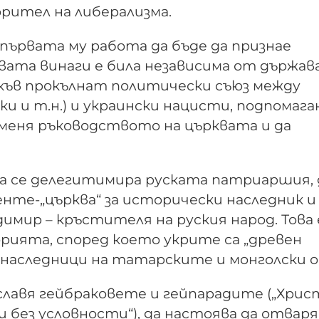
орител на либерализма.
първата му работа да бъде да признае
вата винаги е била независима от държав
акъв прокълнат политически съюз между
ки и т.н.) и украински нацисти, подпомага
сменя ръководството на църквата и да
да се делегитимира руската патриаршия, 
менте-„църква“ за исторически наследник и
имир – кръстителя на руския народ. Това 
рията, според което укрите са „древен
 „наследници на татарските и монголски о
славя гейбраковете и гейпарадите („Хрис
и без условности“), да настоява да отвар