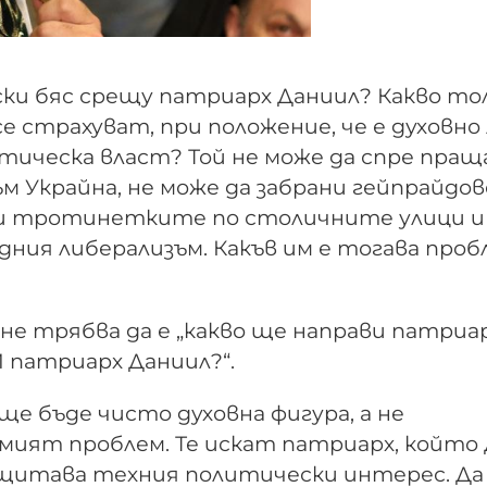
ски бяс срещу патриарх Даниил? Какво то
 страхуват, при положение, че е духовно 
итическа власт? Той не може да спре пра
ъм Украйна, не може да забрани гейпрайдо
рани тротинетките по столичните улици и
одния либерализъм. Какъв им е тогава про
 не трябва да е „какво ще направи патриа
 патриарх Даниил?“.
ще бъде чисто духовна фигура, а не
емият проблем. Те искат патриарх, който
щитава техния политически интерес. Да