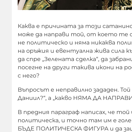
Каква е причината за този сатанин
може да направи той, от което те се
не политическо и няма никаква пол
на оръжия и евентуална жива сила к
да спре „Зелената сделка“, да заб
посегне на други такива икони на р
с него?
Въпросът е неправилно зададен. Той
Даниил?“, а „какво НЯМА ДА НАПРАВИ
В предния параграф написах, че той 
политическа, и точно там им е гол
БЪДЕ ПОЛИТИЧЕСКА ФИГУРА и да за