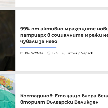
99% от активно мразещите нов
патриарх в социалните мрежи не
чували за него
01-07-2024г.
1389
Тихомир Чергов
Костадинов: Ето защо вчера бе
вторият Български Великден