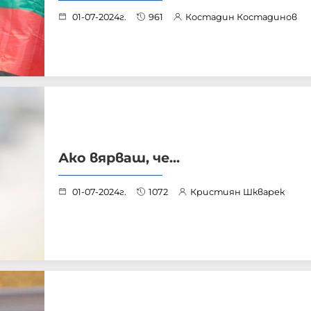
01-07-2024г.
961
Костадин Костадинов
Ако вярваш, че...
01-07-2024г.
1072
Кристиян Шкварек