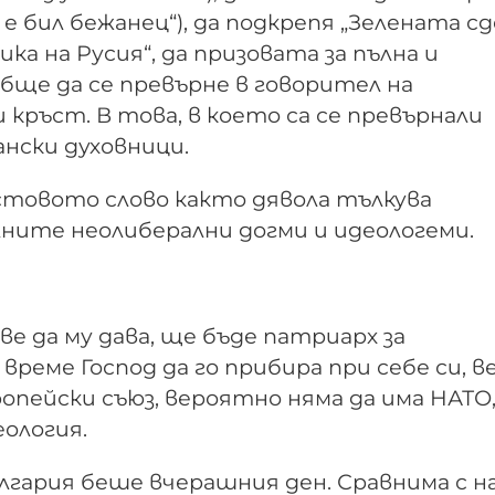
е бил бежанец“), да подкрепя „Зелената сде
а на Русия“, да призовата за пълна и
обще да се превърне в говорител на
и кръст. В това, в което са се превърнали
нски духовници.
стовото слово както дявола тълкува
лните неолиберални догми и идеологеми.
ве да му дава, ще бъде патриарх за
реме Господ да го прибира при себе си, в
вропейски съюз, вероятно няма да има НАТО
ология.
лгария беше вчерашния ден. Сравнима с н