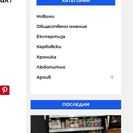
иил?
КАТЕГОРИИ
Новини
Обществено мнение
Експертиза
Карбовски
Хроника
Любопитно
Архив
k
er
WhatsApp
Pinterest
ПОСЛЕДНИ