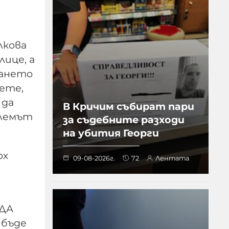
лкова
лице, а
щането
вете,
 да
В Кричим събират пари
блемът
за съдебните разходи
на убития Георги
рх
09-08-2026г.
72
Лентата
 ДА
 бъде