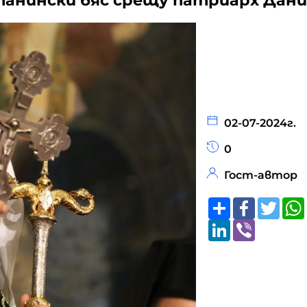
атанински бяс срещу патриарх Дан
02-07-2024г.
0
Гост-автор
Share
Faceboo
Twitt
LinkedIn
Viber