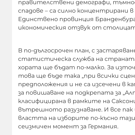
правителствени демографи, тъмнос
спадове – са силно концентрирани в
Единствено провинция Бранденбург
икономическия отзвук от столицат
В по-дългосрочен план, с застаряв
статистическа служба на страната з
хората ще бъдат по-малко. За източ
това ще бъде така „при всички сцен
предположения и не са изсечени в к
за повишаване на подкрепата за „Алт
класифицирана в рамките на Саксон
вътрешното разузнаване. И все пак 
властта на изборите по-късно тази
сеизмичен момент за Германия.