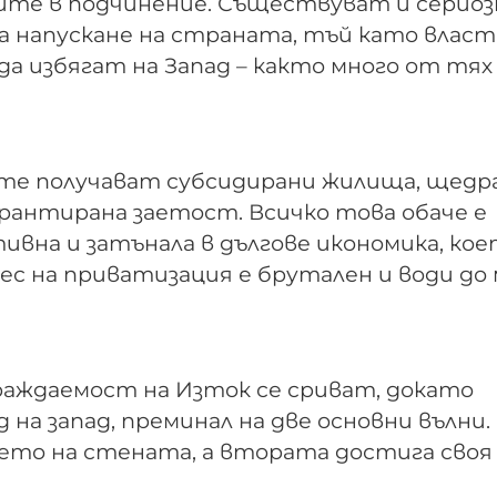
ните в подчинение. Съществуват и сериоз
а напускане на страната, тъй като влас
а избягат на Запад – както много от тях
те получават субсидирани жилища, щедр
арантирана заетост. Всичко това обаче е
тивна и затънала в дългове икономика, ко
цес на приватизация е брутален и води до
раждаемост на Изток се сриват, докато
на запад, преминал на две основни вълни.
нето на стената, а втората достига своя 