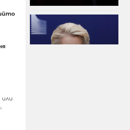
чийто
ня
Когато Урсула плаща на
Мароко за да ги спре да
правят мизерии по
границите тя
всъщност възражда
една много стара
римска традиция
 или
,
06-08-2026г.
128
Гост-автор