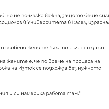
аб, но не по-малко важна, защото беше сил
 социолог в Университета в Касел, израсна
и особено жените бяха по-склонни да си
а жените е, че по време на процеса на
ъка на Изток се подхожда без нужното
ния и си намериха работа там.“