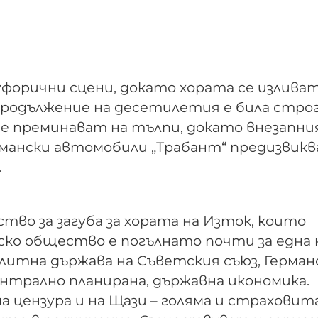
еуфорични сцени, докато хората се излива
 продължение на десетилетия е била стро
те преминават на тълпи, докато внезапн
мански автомобили „Трабант“ предизвикв
.
ство за загуба за хората на Изток, които
ко общество е погълнато почти за една
литна държава на Съветския съюз, Герма
ентрално планирана, държавна икономика.
 цензура и на Щази – голяма и страховит