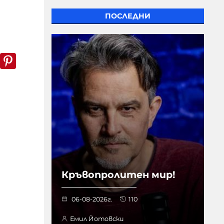
ПОСЛЕДНИ
k
er
WhatsApp
Pinterest
Кръвопролитен мир!
06-08-2026г.
110
Емил Йотовски