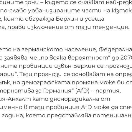
ините зони – където се очакват най-рез
 по-слабо урбанизираните части на Изток
, която обгражда Берлин и усеща
а, прави изключение от тази тенденция.
ането на германското население, Федералн
аявява, че „по всяка вероятност“ до 2070
ните провинции извън Берлин се прогнози
арии“. Тези прогнози се основават на опр
амък, но демографската промяна може би с
ернатива за Германия“ (AfD) – партия,
ия-Анхалт като дяснорадикална от
именно в тази провинция AfD може да спе
 година, което представлява потенциалн