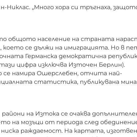
Ян-Никлас. „Много хора си тръгнаха, защот
ето общото население на страната нарас
), което се дължи на имиграцията. Но в п
точната Германска демократична републи
 (тази цифра изключва Източен Берлин).
 се намира Ошерслебен, отчита най-
ициалната статистика, публикувана мин
 райони на Изтока се очаква допълнителе
то на мозъци от периода след обединени
 ниска раждаемост. На картата, изготве