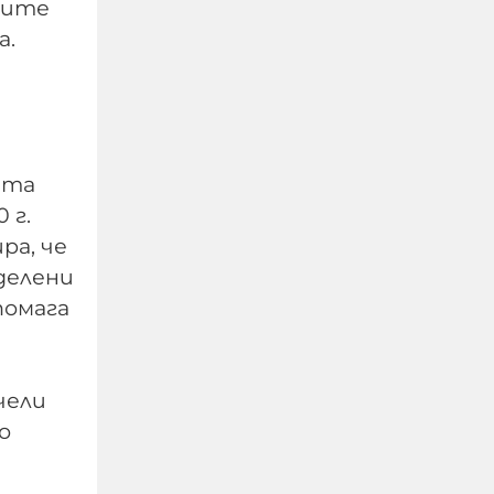
ките
а.
Радев: Призовавам
всички, които
посещават България,
да спазват законите на
страната ни, да
ата
уважават
 г.
достойнството на
ра, че
българските граждани,
еделени
да зачитат частната
помага
собственост
06-08-2026г.
144
чели
Румен Радев
о