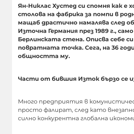
Ян-Никлас Хустед си спомня как е
столова на фабрика за помпи в род
мащаб драстично намалява след об
Източна Германия през 1989 г., сам
Берлинската стена. Описва себе си
повратната точка. Сега, на 36 год
общността му.
Части от бившия Изток бързо се 
Много предприятия в комунистичес
просто фалират, след като внезапн
силно конкурентна глобална икономи