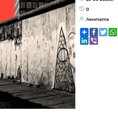
0
Лентата
Share
Faceboo
Twitt
LinkedIn
Viber