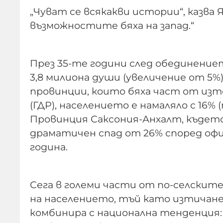
„Чуват се всякакви истории“, казва 
възможностите бяха на запад.“
През 35-те години след обединени
3,8 милиона души (увеличение от 5%
провинции, които бяха част от из
(ГДР), населението е намаляло с 16%
Провинция Саксония-Анхалт, където
драматичен спад от 26% според оф
година.
Сега в големи части от по-селските
на населението, тъй като изтичане
комбинира с национална тенденция: