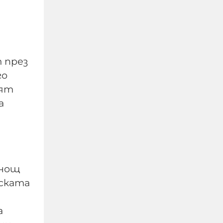
т през
го
ият
а
Испанската полиция
предупреждава, че сред
хилядите, щурмували
Сеута, е имало
известни джихадисти
 нощ
нската
06-08-2026г.
33
Лентата
Този човек или не
пътува и няма
а
НАЙ-ЧЕТЕНИ
никаква