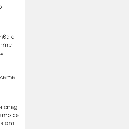
о
тва с
етте
ка
Автобусен шофьор
свали дете със
алата
специални
потребности и го
остави само на пътя на
37 °C
н спад
ето се
06-08-2026г.
145
Лентата
на от