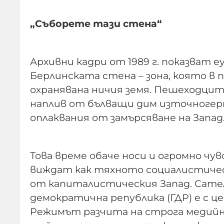
„Съборете тази стена“
Архивни кадри от 1989 г. показват 
Берлинската стена – зона, която в
охранявана ничия земя. Пешеходци
наплив от бълващи дим източногер
оплаквания от замърсяване на Запад
Това време обаче носи и огромно чув
виждат как тяхното социалистичес
от капиталистическия Запад. Сате
демократична република (ГДР) е с ц
Режимът разчита на строга медийна