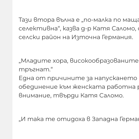
Тази втора вълна е „по-малка по мащ
селективна“, казва д-р Катя Саломо,
селски район на Източна Германия.
„Младите хора, високообразованите 
тръгнат.“
Една от причините за напускането н
обединение към женската работна р
внимание, твърди Катя Саломо.
„И така те отидоха в Западна Герма