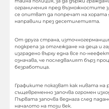
тайна полиция, за да държи гражда
ограничения пред възможностите з
се опитват да попречат на хората д
направили през десетилетията.
От друга страна, източногерманци
подкрепа за отглеждане на деца и г
изградено върху една все по-неефек
означава, че последвалият бърз про
безработица.
Графиките показват как нивата на 
същевременно започва огромен изход 
Първата започва веднага след пада
началото на този век.