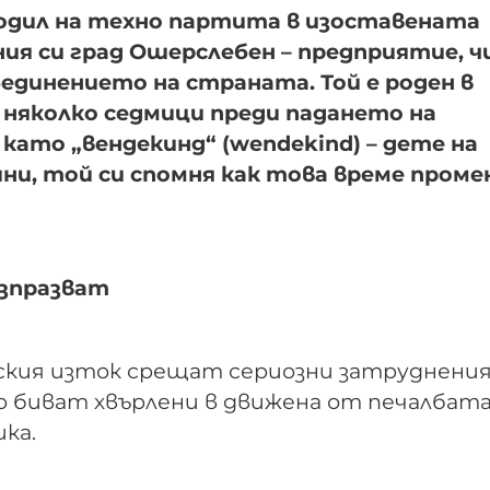
 ходил на техно партита в изоставената
ния си град Ошерслебен – предприятие, 
единението на страната. Той е роден в
о няколко седмици преди падането на
 като „вендекинд“ (wendekind) – дете на
ини, той си спомня как това време проме
изпразват
кия изток срещат сериозни затруднения
о биват хвърлени в движена от печалбата
ка.