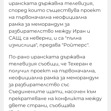
иранската държавна телевизия,
според които съществува проект
на първоначална неофициална
рамка за меморандум за
разбирателство между Иран и
САЩ, са неверни, и са "пълна
измислица", предава "Ройтерс".
По-рано иранската държавна
телевизия съобщи, че Техеран е
получил проект на първоначална,
неофициална рамка за меморандум
за разбирателство със
Съединените щати, насочен към
прекратяване на конфликта между
двете страни, съобщава