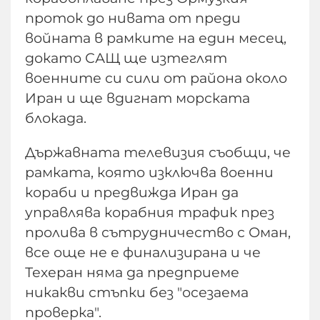
проток до нивата от преди
войната в рамките на един месец,
докато САЩ ще изтеглят
военните си сили от района около
Иран и ще вдигнат морската
блокада.
Държавната телевизия съобщи, че
рамката, която изключва военни
кораби и предвижда Иран да
управлява корабния трафик през
пролива в сътрудничество с Оман,
все още не е финализирана и че
Техеран няма да предприеме
никакви стъпки без "осезаема
проверка".