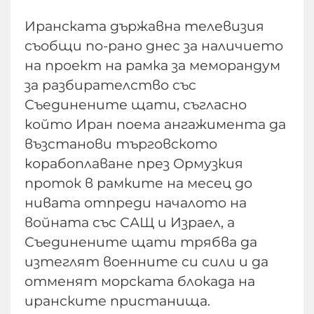
Иранската държавна телевизия
съобщи по-рано днес за наличието
на проект на рамка за меморандум
за разбирателство със
Съединените щати, съгласно
който Иран поема ангажимента да
възстанови търговското
корабоплаване през Ормузкия
проток в рамките на месец до
нивата отпреди началото на
войната със САЩ и Израел, а
Съединените щати трябва да
изтеглят военните си сили и да
отменят морската блокада на
иранските пристанища.