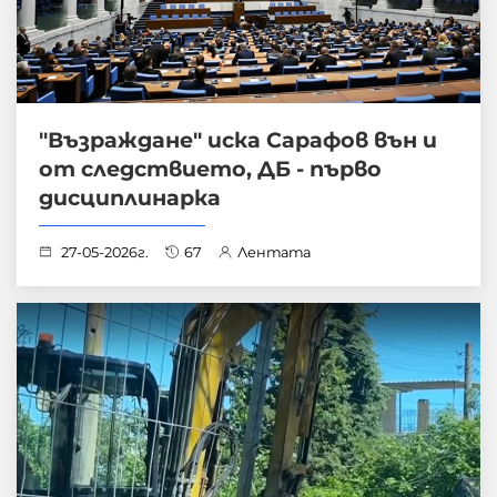
"Възраждане" иска Сарафов вън и
от следствието, ДБ - първо
дисциплинарка
27-05-2026г.
67
Лентата