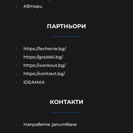
Британският историк Ричард
Aвтори
Саква: Русофобията е западна
патология, която ни води към
война и самоунищожение
ПАРТНЬОРИ
08-08-2026г.
55
Лентата
https://lechenie.bg/
https://gradski.bg/
https://workout.bg/
https://contract.bg/
IDEAMAX
КОНТАКТИ
Направете запитване
Украйна е получила 200 млрд.