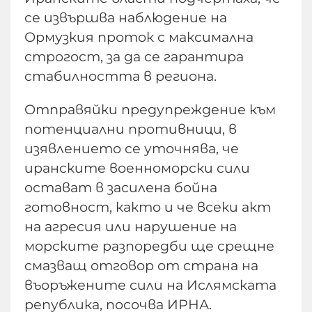
се извършва наблюдение на
Ормузкия проток с максимална
строгост, за да се гарантира
стабилността в региона.
Отправяйки предупреждение към
потенциални противници, в
изявлението се уточнява, че
иранските военноморски сили
остават в засилена бойна
готовност, както и че всеки акт
на агресия или нарушение на
морските разпоредби ще срещне
смазващ отговор от страна на
въоръжените сили на Ислямската
република, посочва ИРНА.