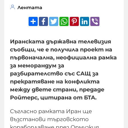
Лентата
Share
Facebook
Twitter
WhatsApp
Pinterest
LinkedIn
Viber
Иранската държавна телевизия
съобщи, че е получила проект на
първоначална, неофициална рамка
за меморандум за
разбирателство със САЩ за
прекратяване на конфликта
между двете страни, предаде
Ройтерс, цитирана от БТА.
Съгласно рамката Иран ще
възстанови търговското
корабоплаване през Ормузкия