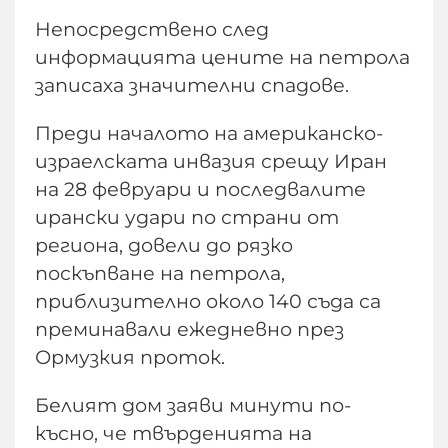
Непосредствено след
информацията цените на петрола
записаха значителни спадове.
Преди началото на американско-
израелската инвазия срещу Иран
на 28 февруари и последвалите
ирански удари по страни от
региона, довели до рязко
поскъпване на петрола,
приблизително около 140 съда са
преминавали ежедневно през
Ормузкия проток.
Белият дом заяви минути по-
късно, че твърденията на