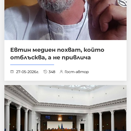
Евтин медиен похват, който
отблъсква, а не привлича
27-05-2026г.
348
Гост-автор