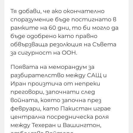
Тя добави, че ако окончателно
споразумение бъде постигнато в
рамките на 60 дни, то би могло да
бъде одобрено като правно
обвързваща резолюция на Съвета
за сигурност на ООН.
Появата на меморандум за
разбирателство между САЩ и
Иран произтича от непреки
преговори, започнати след
войната, която започна през
февруари, като Пакистан играе
централна посредническа роля
между Техеран и Вашингтон,