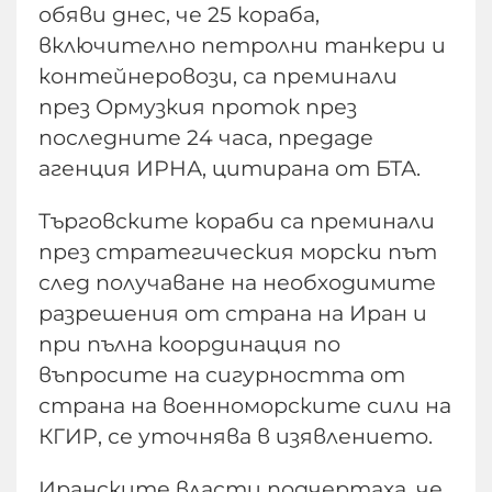
обяви днес, че 25 кораба,
включително петролни танкери и
контейнеровози, са преминали
през Ормузкия проток през
последните 24 часа, предаде
агенция ИРНА, цитирана от БТА.
Търговските кораби са преминали
през стратегическия морски път
след получаване на необходимите
разрешения от страна на Иран и
при пълна координация по
въпросите на сигурността от
страна на военноморските сили на
КГИР, се уточнява в изявлението.
Иранските власти подчертаха, че