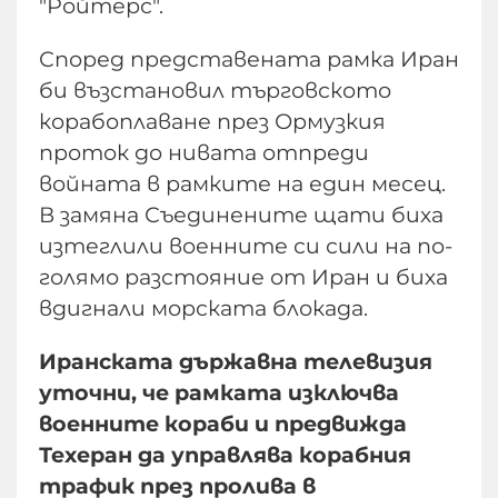
"Ройтерс".
Според представената рамка Иран
би възстановил търговското
корабоплаване през Ормузкия
проток до нивата отпреди
войната в рамките на един месец.
В замяна Съединените щати биха
изтеглили военните си сили на по-
голямо разстояние от Иран и биха
вдигнали морската блокада.
Иранската държавна телевизия
уточни, че рамката изключва
военните кораби и предвижда
Техеран да управлява корабния
трафик през пролива в