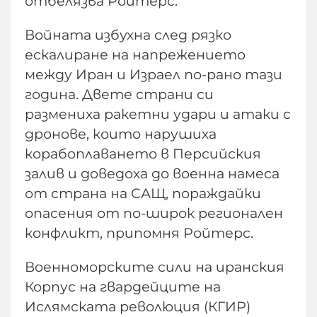
отбелязва Ройтерс.
Войната избухна след рязко
ескалиране на напрежението
между Иран и Израел по-рано тази
година. Двете страни си
размениха ракетни удари и атаки с
дронове, които нарушиха
корабоплаването в Персийския
залив и доведоха до военна намеса
от страна на САЩ, пораждайки
опасения от по-широк регионален
конфликт, припомня Ройтерс.
Военноморските сили на иранския
Корпус на гвардейците на
Ислямската революция (КГИР)