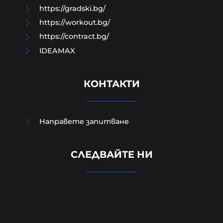
https://gradski.bg/
https://workout.bg/
https://contract.bg/
IDEAMAX
КОНТАКТИ
Направете запитване
Външно министерство привика
СЛЕДВАЙТЕ НИ
украинската посланичка заради
падналия дрон
08-08-2026г.
289
Лентата