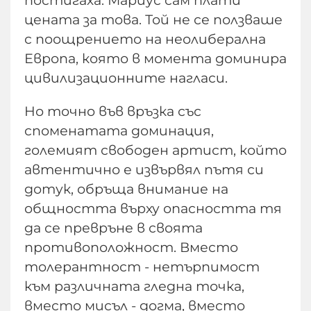
постигаха. Мариус сам плати
цената за това. Той не се ползваше
с поощрението на неолиберална
Европа, която в момента доминира
цивилизационните нагласи.
Но точно във връзка със
споменатата доминация,
големият свободен артист, който
автентично е извървял пътя си
дотук, обръща внимание на
общността върху опасността тя
да се превръне в своята
противоположност. Вместо
толерантност - нетърпимост
към различната гледна точка,
вместо мисъл - догма, вместо