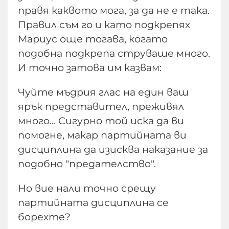
правя каквото мога, за да не е така.
Правил съм го и като подкрепях
Мариус още тогава, когато
подобна подкрепа струваше много.
И точно затова им казвам:
Чуйте мъдрия глас на един ваш
ярък представител, преживял
много... Сигурно той иска да ви
помогне, макар партийната ви
дисциплина да изисква наказание за
подобно "предателство".
Но вие нали точно срещу
партийната дисциплина се
борехте?