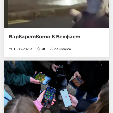
Варварството в Белфаст
11-06-2026г.
318
Лентата