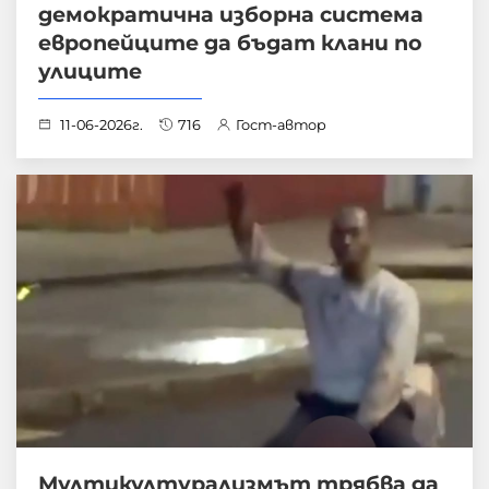
демократична изборна система
европейците да бъдат клани по
улиците
11-06-2026г.
716
Гост-автор
Мултикултурализмът трябва да