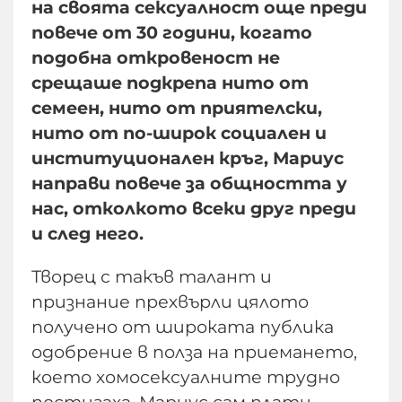
на своята сексуалност още преди
повече от 30 години, когато
подобна откровеност не
срещаше подкрепа нито от
семеен, нито от приятелски,
нито от по-широк социален и
институционален кръг, Мариус
направи повече за общността у
нас, отколкото всеки друг преди
и след него.
Творец с такъв талант и
признание прехвърли цялото
получено от широката публика
одобрение в полза на приемането,
което хомосексуалните трудно