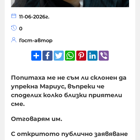
11-06-2026г.
0
Гост-автор
Share
Facebook
Twitter
WhatsApp
Pinterest
LinkedIn
Viber
Попитаха ме не съм ли склонен да
упрекна Мариус, въпреки че
споделих колко близки приятели
сме.
Отговарям им.
С откритото публично заявяване