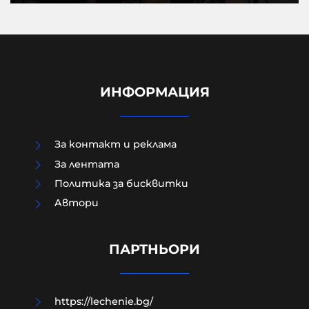
ИНФОРМАЦИЯ
За контакт и реклама
За лентата
Политика за бисквитки
Aвтори
Как да загубим изборите в пет
прости стъпки?
ПАРТНЬОРИ
08-08-2026г.
194
Гост-автор
https://lechenie.bg/