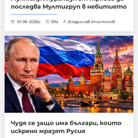
последва Мултигруп в небитието
10-06-2026г.
594
Владислав Апостолов
Чудя се защо има българи, които
искрено мразят Русия