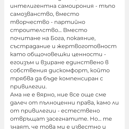
интелигентна самоирония - тъпо
самозванство, вместо
творчество - партийно
строителство... Вместо
почитане на Бога, покаяние,
състрадание и жертвоготовност
като общочовешки ценности -
егоизъм и взиране единствено в
собствения дискомфорт, който
трябва да бъде компенсиран с
привилегии.
Ама не е вярно, ние все още сме
далеч от пълноценни права, камо ли
от привилегии - естествено
отвръщат засегнатите. Но... те
знаят, че това ми е известно и