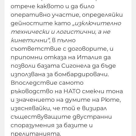
отрече каквото и да било
оперативно участие, определяйки
дейностите като
„изключително
технически и логистични, а не
кинетични“
, в пълно
съответствие с договорите, и
припомни отказа на Италия да
позволи базата Сигонела да бъде
използвана за бомбардировачи.
Впоследствие самото
ръководство на НАТО смекчи тона
и значението на думите на Рюте,
изяснявайки, че той е визирал
съществуващите двустранни
споразумения за базите и
прелитанията.