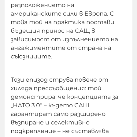
разположението на
американските сили в Европа. С
това той на практика постави
бъдещия принос на САЩ в
зависимост от изпълнението на
ангажиментите от страна на
съюзниците.
Този епизод струва повече от
хиляда прессъобщения: той
демонстрира, че концепцията за
„НАТО 3.0“ – където САЩ
гарантират само разширено
възпиране и селективно
подкрепление – не съставлява