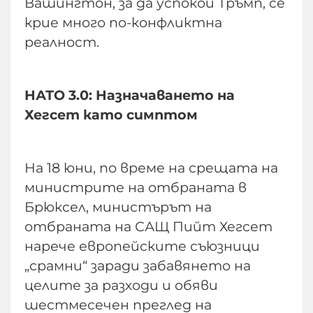
Вашингтон, за да успокои Тръмп, се
крие много по-конфликтна
реалност.
НАТО 3.0: Назначаването на
Хегсет като симптом
На 18 юни, по време на срещата на
министрите на отбраната в
Брюксел, министърът на
отбраната на САЩ Пийт Хегсет
нарече европейските съюзници
„срамни“ заради забавянето на
целите за разходи и обяви
шестмесечен преглед на