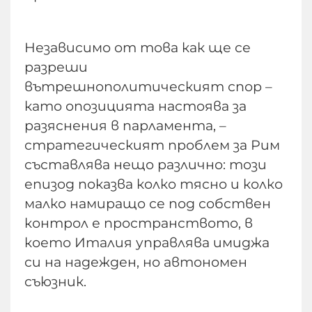
Независимо от това как ще се
разреши
вътрешнополитическият спор –
като опозицията настоява за
разяснения в парламента, –
стратегическият проблем за Рим
съставлява нещо различно: този
епизод показва колко тясно и колко
малко намиращо се под собствен
контрол е пространството, в
което Италия управлява имиджа
си на надежден, но автономен
съюзник.