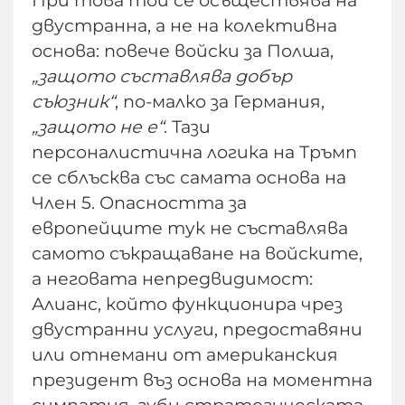
двустранна, а не на колективна
основа: повече войски за Полша,
„защото съставлява добър
съюзник“
, по-малко за Германия,
„защото не е“
. Тази
персоналистична логика на Тръмп
се сблъсква със самата основа на
Член 5. Опасността за
европейците тук не съставлява
самото съкращаване на войските,
а неговата непредвидимост:
Алианс, който функционира чрез
двустранни услуги, предоставяни
или отнемани от американския
президент въз основа на моментна
симпатия, губи стратегическата