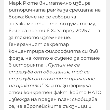
Марк Рюте внимателно избира
риторичната рамка за срещата на
върха: вече не се говори за
ангажименти – те, по думите му,
вече са поети в Хага през 2025 г., – а
за тяхното изпълнение.
Генералният секретар
концентрира философията си във
фраза, на която е съдено да остане
в историята:
„Путин не се
страхува от обещания, той се
страхува от тяхното прилагане
на практика“
. Зад тази формула
стои конкретен факт, който НАТО
извежда на преден план: съобщава
се, че европейските съюзници и