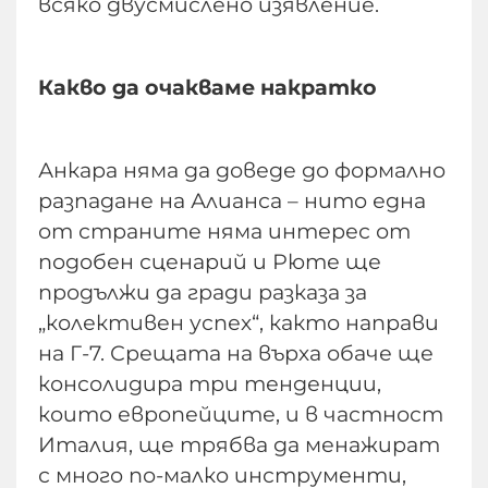
всяко двусмислено изявление.
Какво да очакваме накратко
Анкара няма да доведе до формално
разпадане на Алианса – нито една
от страните няма интерес от
подобен сценарий и Рюте ще
продължи да гради разказа за
„колективен успех“, както направи
на Г-7. Срещата на върха обаче ще
консолидира три тенденции,
които европейците, и в частност
Италия, ще трябва да менажират
с много по-малко инструменти,