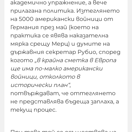
академично упражнение, а вече
прилагана политика. Изтеглянето
на 5000 американски войници от
Германия през май (което на
практика се явява наказателна
мярка срещу Мерц) и думите на
държавния секретар Рубио, според
когото
„в крайна сметка в Европа
ще има по-малко американски
войници, отколкото в
исторически план“
,
потвърждават, че оттеглянето
не представлява бъдеща заплаха, а
текущ процес.
При това той се осъществява на