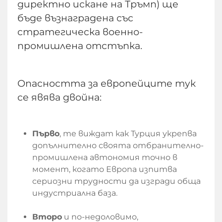
директно искане на Тръмп) ще
бъде възнаградена със
стратегическа военно-
промишлена отстъпка.
Опасността за европейците тук
се явява двойна:
Първо
, те виждат как Турция укрепва
допълнително своята отбранително-
промишлена автономия точно в
момент, когато Европа изпитва
сериозни трудности да изгради обща
индустриална база.
Второ
и по-недоловимо,