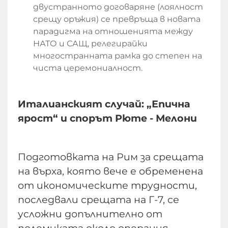
двустранното договаряне (лоялност
срещу оръжия) се превръща в новата
парадигма на отношенията между
НАТО и САЩ, релегирайки
многостранната рамка до степен на
чиста церемониалност.
Италианският случай: „Епична
ярост“ и спорът Рюте - Мелони
Подготовката на Рим за срещата
на върха, която вече е обременена
от икономическите трудности,
последвали срещата на Г-7, се
усложни допълнително от
полемиката около операция