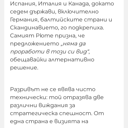
Испания, Италия и Канада, докато
седем държави, включително
Германия, балтийските страни и
Скандинавието, го подкрепиха.
Самият Рюте призна, че
предложението
„няма да
проработи в този си вид“
,
обещавайки алтернативно
решение.
Разривът не се явява чисто
технически: той отразява две
различни виждания за
стратегическа спешност. От
една страна е визията на