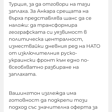
Турция, за да отговори на тази
заплаха. За Анкара срещата на
върха представлява шанс да се
наложи: да трансформира
географската си уязвимост в
политическа централност,
измествайки дневния ред на НАТО
от изключителния руско-
украински фронт към едно по-
всеобхватно разбиране на
заплахата.
Вашингтон изглежда има
готовност да подкрепи този
подход със значителна оферта за