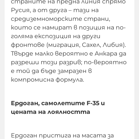
страните на предна линия спрямо
Русия, а от друга – тази на
средиземноморските страни,
които се намират в позиция на по-
голяма експозиция на други
фронтове (миграция, Сахел, Либия).
Твърде малко вероятно е Анкара да
разреши този разрив; по-вероятно
е той да бъде замразен в
компромисна формула.
Ердоган, самолетите F-35 и
цената на лоялността
Ердоган пристига на масата за