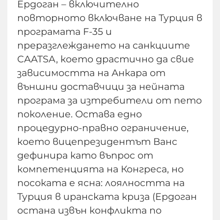
Ердоган – включително
повторното включване на Турция в
програмата F-35 и
преразглеждането на санкциите
CAATSA, което драстично да свие
зависимостта на Анкара от
външни доставчици за нейната
програма за изтребители от пето
поколение. Остава едно
процедурно-правно ограничение,
което вицепрезидентът Ванс
дефинира като въпрос от
компетенцията на Конгреса, но
посоката е ясна: лоялността на
Турция в иранската криза (Ердоган
остана извън конфликта по