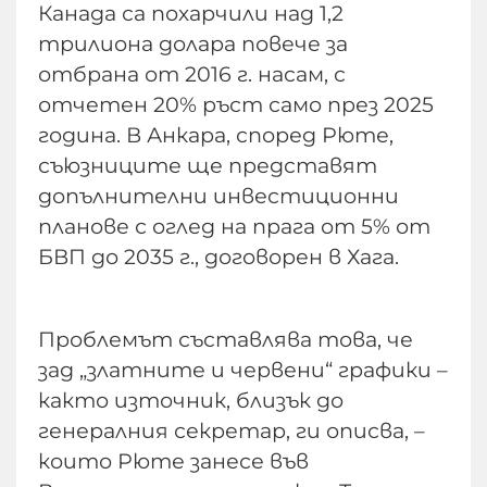
Канада са похарчили над 1,2
трилиона долара повече за
отбрана от 2016 г. насам, с
отчетен 20% ръст само през 2025
година. В Анкара, според Рюте,
съюзниците ще представят
допълнителни инвестиционни
планове с оглед на прага от 5% от
БВП до 2035 г., договорен в Хага.
Проблемът съставлява това, че
зад „златните и червени“ графики –
както източник, близък до
генералния секретар, ги описва, –
които Рюте занесе във