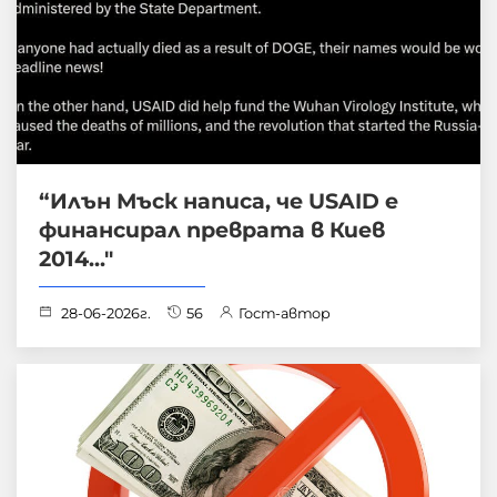
“Илън Мъск написа, че USAID е
финансирал преврата в Киев
2014..."
28-06-2026г.
56
Гост-автор