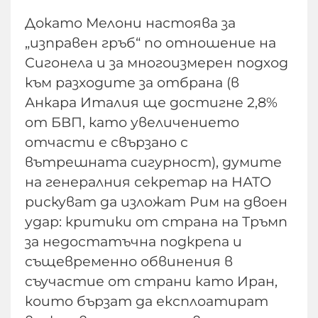
Докато Мелони настоява за
„изправен гръб“ по отношение на
Сигонела и за многоизмерен подход
към разходите за отбрана (в
Анкара Италия ще достигне 2,8%
от БВП, като увеличението
отчасти е свързано с
вътрешната сигурност), думите
на генералния секретар на НАТО
рискуват да изложат Рим на двоен
удар: критики от страна на Тръмп
за недостатъчна подкрепа и
същевременно обвинения в
съучастие от страни като Иран,
които бързат да експлоатират