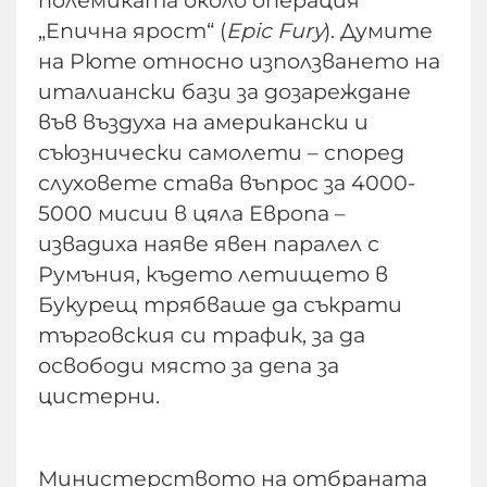
„Епична ярост“ (
Epic Fury
). Думите
на Рюте относно използването на
италиански бази за дозареждане
във въздуха на американски и
съюзнически самолети – според
слуховете става въпрос за 4000-
5000 мисии в цяла Европа –
извадиха наяве явен паралел с
Румъния, където летището в
Букурещ трябваше да съкрати
търговския си трафик, за да
освободи място за депа за
цистерни.
Министерството на отбраната