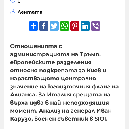
0
Лентата
Share
Facebook
Twitter
WhatsApp
Pinterest
LinkedIn
Viber
Отношенията с
администрацията на Тръмп,
европейските разделения
относно подкрепата за Киев и
нарастващото централно
значение на югоизточния фланг на
Алианса. За Италия срещата на
върха идва в най-неподходящия
момент. Анализ на генерал Иван
Карузо, военен съветник в SIOI.