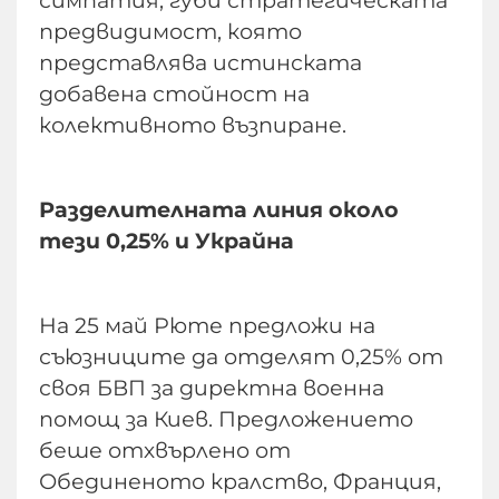
предвидимост, която
представлява истинската
добавена стойност на
колективното възпиране.
Разделителната линия около
тези 0,25% и Украйна
На 25 май Рюте предложи на
съюзниците да отделят 0,25% от
своя БВП за директна военна
помощ за Киев. Предложението
беше отхвърлено от
Обединеното кралство, Франция,