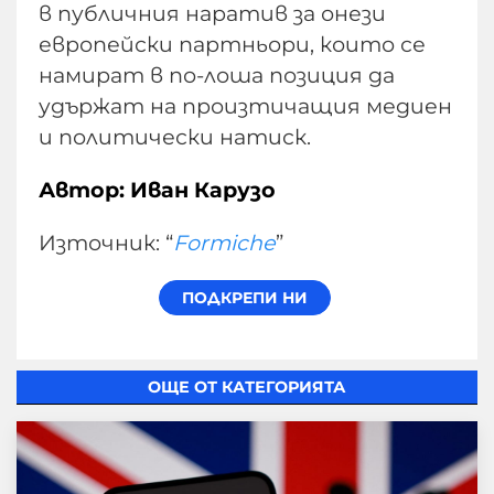
в публичния наратив за онези
европейски партньори, които се
намират в по-лоша позиция да
удържат на произтичащия медиен
и политически натиск.
Автор: Иван Карузо
Източник: “
Formiche
”
ОЩЕ ОТ КАТЕГОРИЯТА