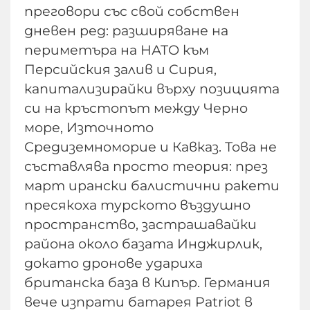
преговори със свой собствен
дневен ред: разширяване на
периметъра на НАТО към
Персийския залив и Сирия,
капитализирайки върху позицията
си на кръстопът между Черно
море, Източното
Средиземноморие и Кавказ. Това не
съставлява просто теория: през
март ирански балистични ракети
пресякоха турското въздушно
пространство, застрашавайки
района около базата Инджирлик,
докато дронове удариха
британска база в Кипър. Германия
вече изпрати батарея Patriot в