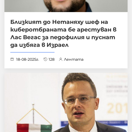
Близкият до Нетаняху шеф на
киберотбраната бе арестуван в
Лас Вегас за педофилия и пуснат
да избяга в Израел
18-08-2025г.
128
Лентата