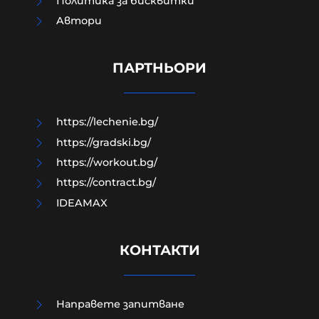
Политика за бисквитки
Aвтори
Защо все още сме във война с
Иран?
ПАРТНЬОРИ
06-08-2026г.
71
Лентата
https://lechenie.bg/
https://gradski.bg/
https://workout.bg/
https://contract.bg/
IDEAMAX
КОНТАКТИ
Направете запитване