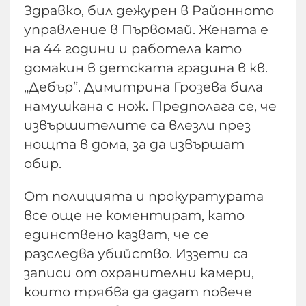
Здравко, бил дежурен в Районното
управление в Първомай. Жената е
на 44 години и работела като
домакин в детската градина в кв.
„Дебър”. Димитрина Грозева била
намушкана с нож. Предполага се, че
извършителите са влезли през
нощта в дома, за да извършат
обир.
От полицията и прокуратурата
все още не коментират, като
единствено казват, че се
разследва убийство. Иззети са
записи от охранителни камери,
които трябва да дадат повече