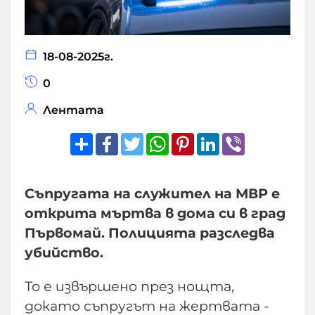
18-08-2025г.
0
Лентата
Share
Facebook
Twitter
WhatsApp
Pinterest
LinkedIn
Viber
Съпругата на служител на МВР е
открита мъртва в дома си в град
Първомай. Полицията разследва
убийство.
То е извършено през нощта,
докато съпругът на жертвата -