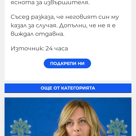
яснота за извършителя.
Съсед разказа, че неговият син му
казал за случая. Допълни, че не я е
виждал отдавна.
Източник: 24 часа
ОЩЕ ОТ КАТЕГОРИЯТА