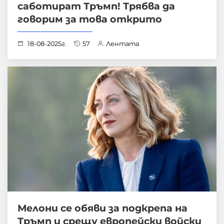
саботират Тръмп! Трябва да
говорим за това открито
18-08-2025г.
57
Лентата
Мелони се обяви за подкрепа на
Тръмп и срещу европейски войски