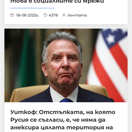
това в социалните си мрежи
18-08-2025г.
4378
Лентата
Уиткоф: Отстъпката, на която
Русия се съгласи, е, че няма да
анексира цялата територия на