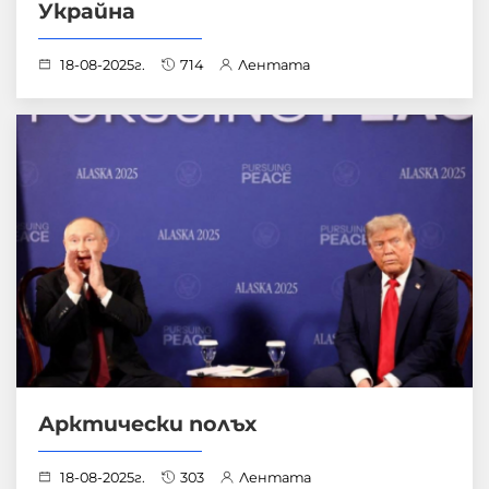
Украйна
18-08-2025г.
714
Лентата
Арктически полъх
18-08-2025г.
303
Лентата