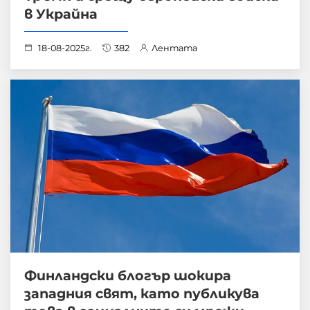
в Украйна
18-08-2025г.
382
Лентата
Финландски блогър шокира
западния свят, като публикува