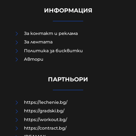
ИНФОРМАЦИЯ
За контакт и реклама
За лентата
Политика за бисквитки
Шведски депутат от лява
Aвтори
партия възхвали затворен
командир от Бригадите на
мъчениците от ал-Акса
ПАРТНЬОРИ
07-08-2026г.
36
Лентата
https://lechenie.bg/
https://gradski.bg/
https://workout.bg/
https://contract.bg/