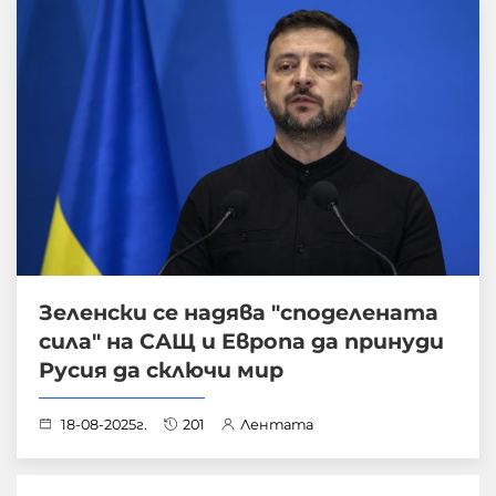
Зеленски се надява "споделената
сила" на САЩ и Европа да принуди
Русия да сключи мир
18-08-2025г.
201
Лентата