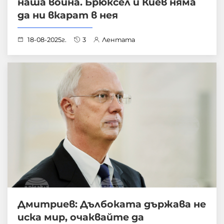
наша война. Брюксел и Киев няма
да ни вкарат в нея
18-08-2025г.
3
Лентата
Дмитриев: Дълбоката държава не
иска мир, очаквайте да