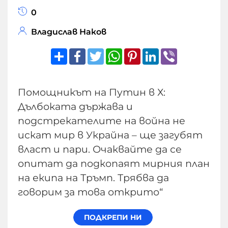
0
Владислав Наков
Share
Facebook
Twitter
WhatsApp
Pinterest
LinkedIn
Viber
Помощникът на Путин в Х:
Дълбоката държава и
подстрекателите на война не
искат мир в Украйна – ще загубят
власт и пари. Очаквайте да се
опитат да подкопаят мирния план
на екипа на Тръмп. Трябва да
говорим за това открито“