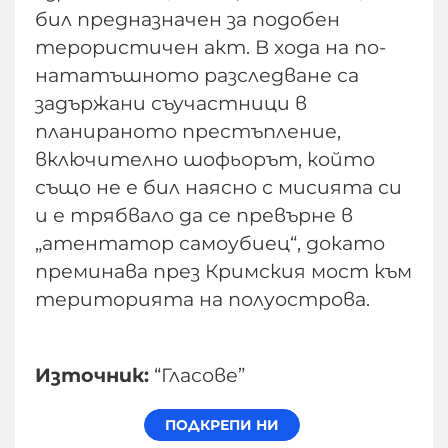
бил предназначен за подобен
терористичен акт. В хода на по-
нататъшното разследване са
задържани съучастници в
планираното престъпление,
включително шофьорът, който
също не е бил наясно с мисията си
и е трябвало да се превърне в
„атентатор самоубиец“, докато
преминава през Кримския мост към
територията на полуострова.
Източник:
“Гласове”