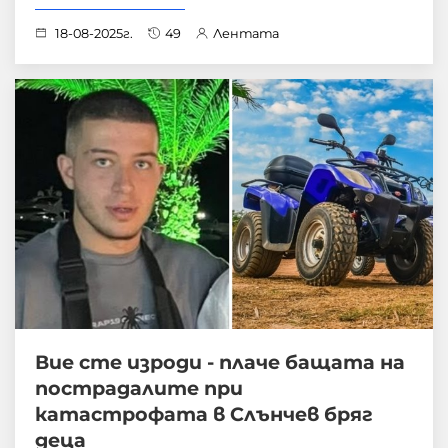
18-08-2025г.
49
Лентата
Вие сте изроди - плаче бащата на
пострадалите при
катастрофата в Слънчев бряг
деца