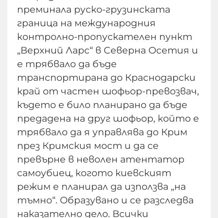
преминала руско-грузинската
граница на международния
контролно-пропускателен пункт
„Верхний Ларс“ в Северна Осетия и
е трябвало да бъде
транспортирана до Краснодарски
край от частен шофьор-превозвач,
където е било планирано да бъде
предадена на друг шофьор, който е
трябвало да я управлява до Крим
през Кримския мост и да се
превърне в неволен атентатор
самоубиец, когото киевският
режим е планирал да използва „на
тъмно“. Образувано и се разследва
наказателно дело. Всички