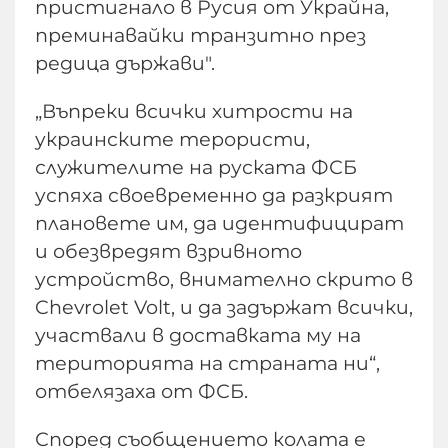
пристигнало в Русия от Украйна,
преминавайки транзитно през
редица държави".
„Въпреки всички хитрости на
украинските терористи,
служителите на руската ФСБ
успяха своевременно да разкрият
плановете им, да идентифицират
и обезвредят взривното
устройство, внимателно скрито в
Chevrolet Volt, и да задържат всички,
участвали в доставката му на
територията на страната ни“,
отбелязаха от ФСБ.
Според съобщението колата е