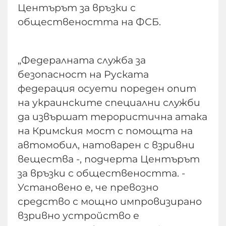
Центърът за връзки с
обществеността на ФСБ.
„Федералната служба за
безопасност на Руската
федерация осуети пореден опит
на украинските специални служби
да извършат терористична атака
на Кримския мост с помощта на
автомобил, натоварен с взривни
вещества -, подчерта Центърът
за връзки с обществеността. -
Установено е, че превозно
средство с мощно импровизирано
взривно устройство е