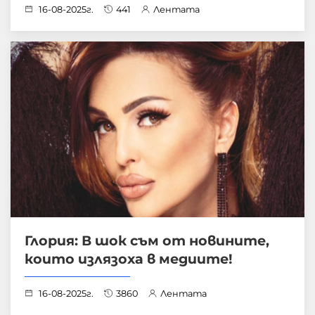
16-08-2025г.
441
Лентата
Глория: В шок съм от новините,
които излязоха в медиите!
16-08-2025г.
3860
Лентата