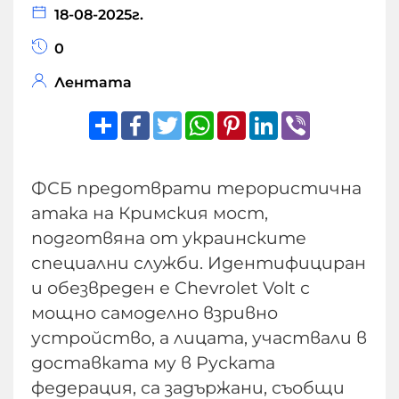
18-08-2025г.
0
Лентата
Share
Facebook
Twitter
WhatsApp
Pinterest
LinkedIn
Viber
ФСБ предотврати терористична
атака на Кримския мост,
подготвяна от украинските
специални служби. Идентифициран
и обезвреден е Chevrolet Volt с
мощно самоделно взривно
устройство, а лицата, участвали в
доставката му в Руската
федерация, са задържани, съобщи