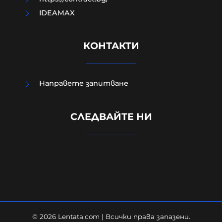
IDEAMAX
КОНТАКТИ
Направете запитване
Случаят в Банско, случаят в
Пловдив са следствие на
СЛЕДВАЙТЕ НИ
недоверието в институциите и в
тяхното безхаберие.
07-08-2026г.
107
Персефона Коре
© 2026 Lentata.com | Всички права запазени.