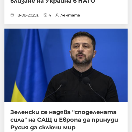
влизане на Украйна в НАТО
18-08-2025г.
4
Лентата
Зеленски се надява "споделената
сила" на САЩ и Европа да принуди
Русия да сключи мир