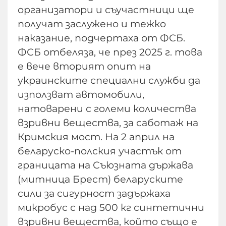
организатори и съучастници ще
получат заслужено и тежко
наказание, подчертаха от ФСБ.
ФСБ отбеляза, че през 2025 г. това
е вече вторият опит на
украинските специални служби да
използват автомобили,
натоварени с големи количества
взривни вещества, за саботаж на
Кримския мост. На 2 април на
беларуско-полския участък от
границата на Съюзната държава
(митница Брест) беларуските
сили за сигурност задържаха
микробус с над 500 кг синтетични
взривни вещества, който също е