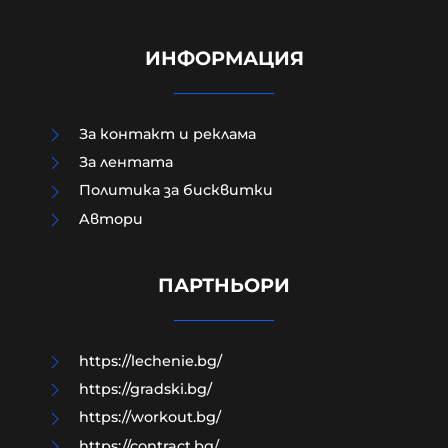
ИНФОРМАЦИЯ
За контакт и реклама
За лентата
Политика за бисквитки
Aвтори
Руснаците поразиха три кораба с
военни доставки за ВСУ в Черно
море
ПАРТНЬОРИ
07-08-2026г.
179
Лентата
https://lechenie.bg/
https://gradski.bg/
https://workout.bg/
https://contract.bg/