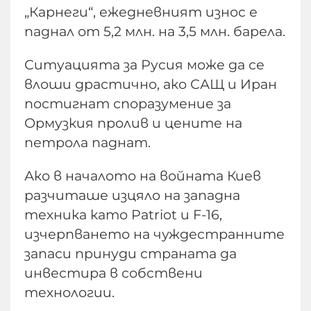
„Карнеги“, ежедневният износ е
паднал от 5,2 млн. на 3,5 млн. барела.
Ситуацията за Русия може да се
влоши драстично, ако САЩ и Иран
постигнат споразумение за
Ормузкия пролив и цените на
петрола паднат.
Ако в началото на войната Киев
разчиташе изцяло на западна
техника като Patriot и F-16,
изчерпването на чуждестранните
запаси принуди страната да
инвестира в собствени
технологии.