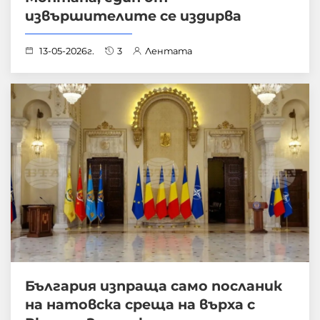
извършителите се издирва
13-05-2026г.
3
Лентата
България изпраща само посланик
на натовска среща на върха с