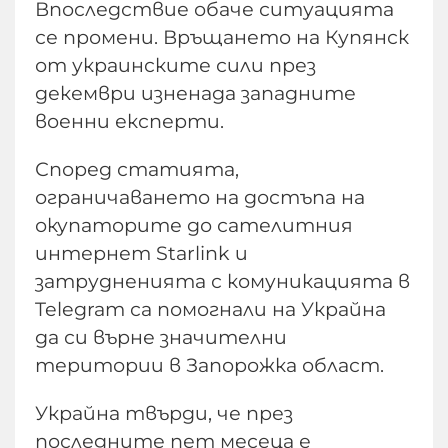
Впоследствие обаче ситуацията
се промени. Връщането на Купянск
от украинските сили през
декември изненада западните
военни експерти.
Според статията,
ограничаването на достъпа на
окупаторите до сателитния
интернет Starlink и
затрудненията с комуникацията в
Telegram са помогнали на Украйна
да си върне значителни
територии в Запорожка област.
Украйна твърди, че през
последните пет месеца е