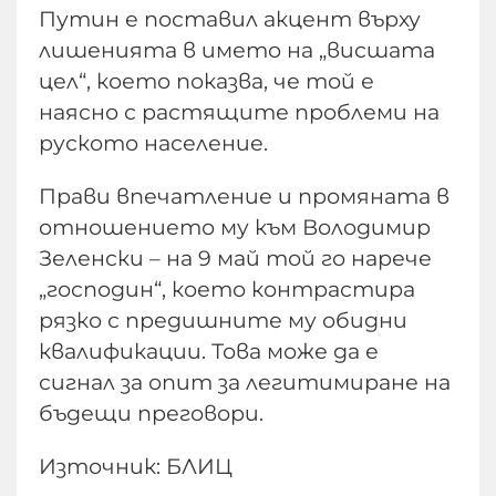
Путин е поставил акцент върху
лишенията в името на „висшата
цел“, което показва, че той е
наясно с растящите проблеми на
руското население.
Прави впечатление и промяната в
отношението му към Володимир
Зеленски – на 9 май той го нарече
„господин“, което контрастира
рязко с предишните му обидни
квалификации. Това може да е
сигнал за опит за легитимиране на
бъдещи преговори.
Източник: БЛИЦ