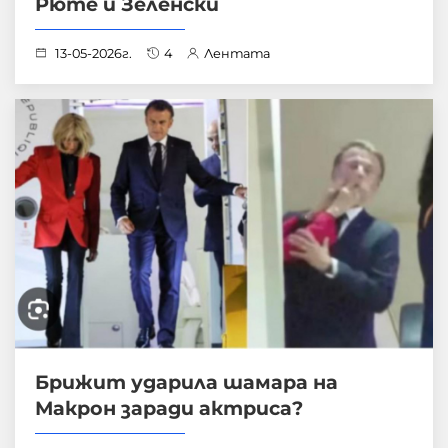
Рюте и Зеленски
13-05-2026г.
4
Лентата
Брижит ударила шамара на
Макрон заради актриса?