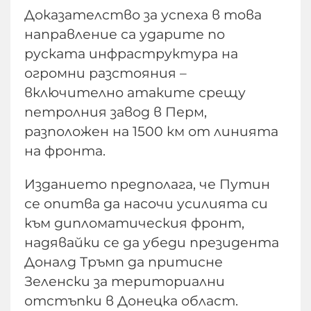
Доказателство за успеха в това
направление са ударите по
руската инфраструктура на
огромни разстояния –
включително атаките срещу
петролния завод в Перм,
разположен на 1500 км от линията
на фронта.
Изданието предполага, че Путин
се опитва да насочи усилията си
към дипломатическия фронт,
надявайки се да убеди президента
Доналд Тръмп да притисне
Зеленски за териториални
отстъпки в Донецка област.