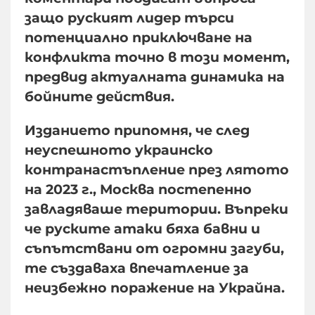
защо руският лидер търси
потенциално приключване на
конфликта точно в този момент,
предвид актуалната динамика на
бойните действия.
Изданието припомня, че след
неуспешното украинско
контранастъпление през лятото
на 2023 г., Москва постепенно
завладяваше територии. Въпреки
че руските атаки бяха бавни и
съпътствани от огромни загуби,
те създаваха впечатление за
неизбежно поражение на Украйна.