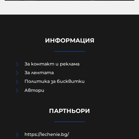
ИНФОРМАЦИЯ
За контакт и реклама
За лентата
Политика за бисквитки
Aвтори
Времена на истински
неолиберален фашизъм, а после и
на реална война
ПАРТНЬОРИ
09-08-2026г.
49
Ирини Зикидис
https://lechenie.bg/