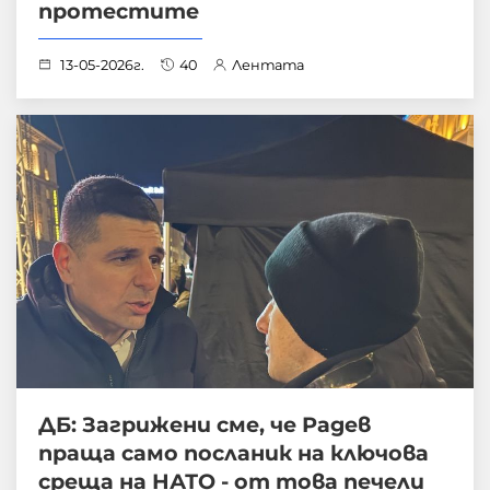
протестите
13-05-2026г.
40
Лентата
ДБ: Загрижени сме, че Радев
праща само посланик на ключова
среща на НАТО - от това печели