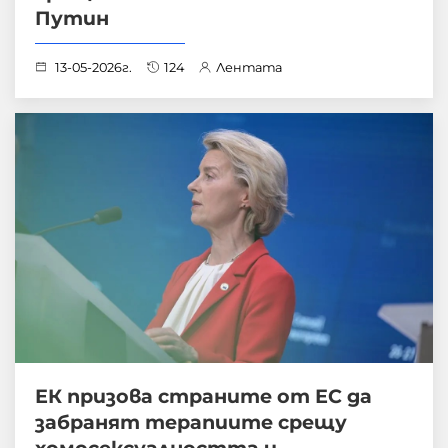
Путин
13-05-2026г.
124
Лентата
ЕК призова страните от ЕС да
забранят терапиите срещу
хомосексуалността и