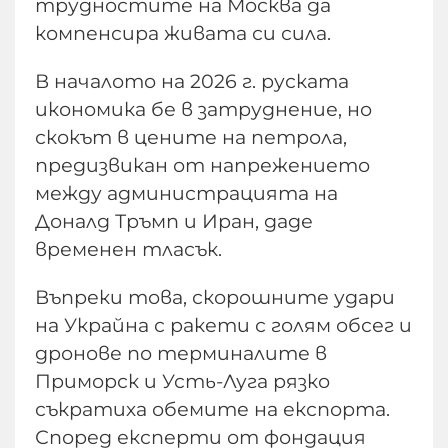
трудностите на Москва да
компенсира живата си сила.
В началото на 2026 г. руската
икономика бе в затруднение, но
скокът в цените на петрола,
предизвикан от напрежението
между администрацията на
Доналд Тръмп и Иран, даде
временен тласък.
Въпреки това, скорошните удари
на Украйна с ракети с голям обсег и
дронове по терминалите в
Приморск и Усть-Луга рязко
съкратиха обемите на експорта.
Според експерти от фондация