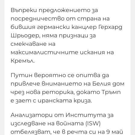
Въпреки предложението за
посредничество от страна на
бившия германски канцлер Герхард
Шрьодер, няма признаци за
смекчаване на
максималистичните искания на
Кремъл.
Путин вероятно се опитва да
привлече вниманието на Белия дом
чрез нова реторика, докато Тръмп
е зает с иранската криза.
Анализатори от Института за
изследване на войната (ISW)
отбелязват, че в речта си на 9 май