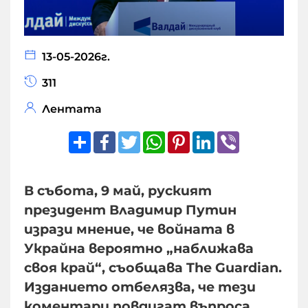
13-05-2026г.
311
Лентата
Share
Facebook
Twitter
WhatsApp
Pinterest
LinkedIn
Viber
В събота, 9 май, руският
президент Владимир Путин
изрази мнение, че войната в
Украйна вероятно „наближава
своя край“, съобщава The Guardian.
Изданието отбелязва, че тези
коментари повдигат въпроса