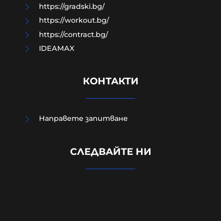
https://gradski.bg/
https://workout.bg/
https://contract.bg/
IDEAMAX
КОНТАКТИ
Асен Василев с Пеевски и Борисов
Направете запитване
ни докараха до невиждан
дефицит, а сега критикуват ПБ,
СЛЕДВАЙТЕ НИ
че го сваля до 5,7%. Нужни са
реформи
09-08-2026г.
108
Гост-автор