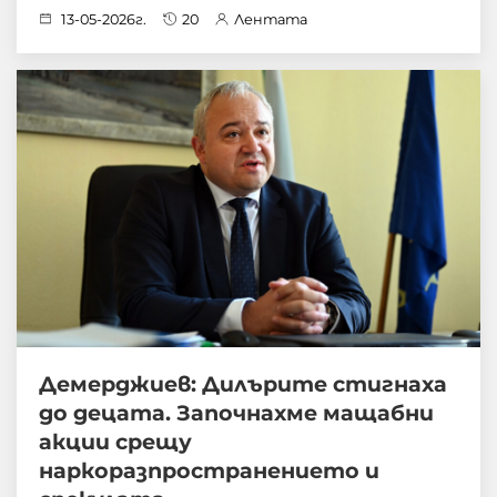
13-05-2026г.
20
Лентата
Демерджиев: Дилърите стигнаха
до децата. Започнахме мащабни
акции срещу
наркоразпространението и