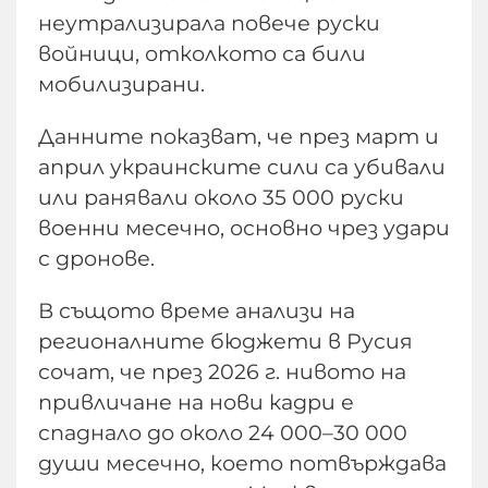
неутрализирала повече руски
войници, отколкото са били
мобилизирани.
Данните показват, че през март и
април украинските сили са убивали
или ранявали около 35 000 руски
военни месечно, основно чрез удари
с дронове.
В същото време анализи на
регионалните бюджети в Русия
сочат, че през 2026 г. нивото на
привличане на нови кадри е
спаднало до около 24 000–30 000
души месечно, което потвърждава