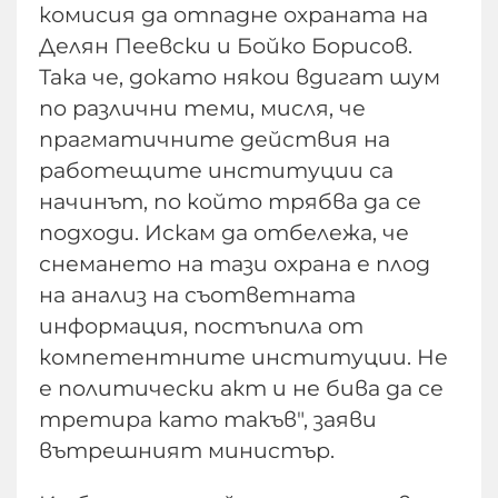
комисия да отпадне охраната на
Делян Пеевски и Бойко Борисов.
Така че, докато някои вдигат шум
по различни теми, мисля, че
прагматичните действия на
работещите институции са
начинът, по който трябва да се
подходи. Искам да отбележа, че
снемането на тази охрана е плод
на анализ на съответната
информация, постъпила от
компетентните институции. Не
е политически акт и не бива да се
третира като такъв", заяви
вътрешният министър.