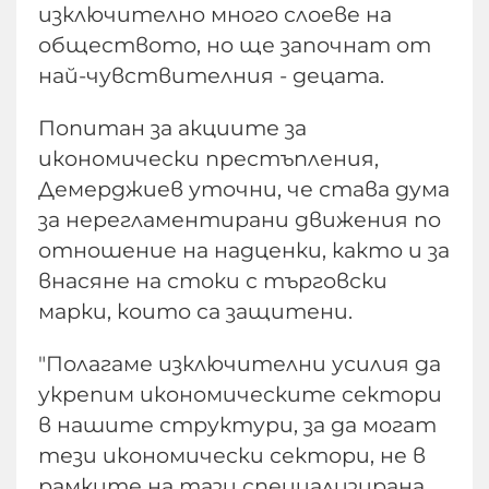
изключително много слоеве на
обществото, но ще започнат от
най-чувствителния - децата.
Попитан за акциите за
икономически престъпления,
Демерджиев уточни, че става дума
за нерегламентирани движения по
отношение на надценки, както и за
внасяне на стоки с търговски
марки, които са защитени.
"Полагаме изключителни усилия да
укрепим икономическите сектори
в нашите структури, за да могат
тези икономически сектори, не в
рамките на тази специализирана