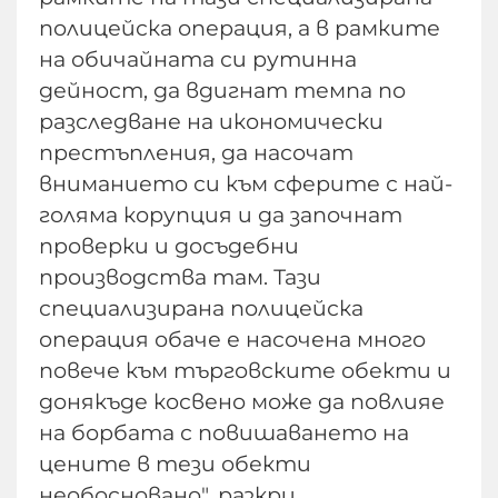
полицейска операция, а в рамките
на обичайната си рутинна
дейност, да вдигнат темпа по
разследване на икономически
престъпления, да насочат
вниманието си към сферите с най-
голяма корупция и да започнат
проверки и досъдебни
производства там. Тази
специализирана полицейска
операция обаче е насочена много
повече към търговските обекти и
донякъде косвено може да повлияе
на борбата с повишаването на
цените в тези обекти
необосновано", разкри