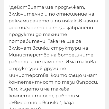
"Действията ще продължат,
включително и по отношение на
рекламирането и по някакъв начин
достигането на тези забранени
продукти до техните
потребители. Така че ще се
включат всички структури на
Министерство на вътрешните
работи, и не само те. Има такива
структури в другите
министерства, които също имат
компетентност по тези въпроси.
Там, където има такава
компетентност, работим
съвместно с всички", каза