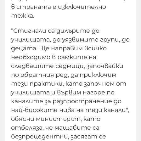
в страната е изключително
тежка.
"Стигнали са дилърите до
училищата, до уязвимите групи, до
децата. Ще направим всичко
необходимо в рамките на
следващите седмици, започвайки
по обратния ред, да приключим
тези практики, като започнем от
училищата и вървим нагоре по
каналите за разпространение до
най-високите нива на тези канали",
обясни министърът, като
отбеляза, че мащабите са
безпрецедентни, засягат се