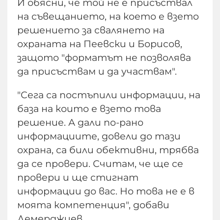
И обясни, че той не е присъствал
на съвещанието, на което е взето
решението за свалянето на
охраната на Пеевски и Борисов,
защото "форматът не позволява
да присъствам и да участвам".
"Сега са постъпили информации, на
база на които е взето това
решение. А дали по-рано
информациите, довели до тази
охрана, са били обективни, трябва
да се провери. Считам, че ще се
провери и ще стигнат
информации до вас. Но това не е в
моята компетенция", добави
Демерджиев.