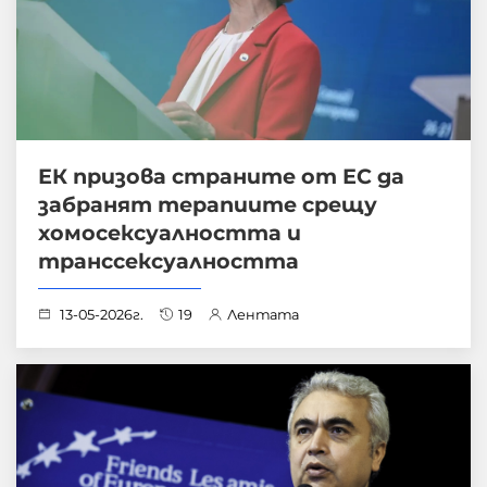
ЕК призова страните от ЕС да
забранят терапиите срещу
хомосексуалността и
транссексуалността
13-05-2026г.
19
Лентата