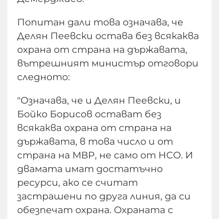
Попитан дали това означава, че
Делян Пеевски остава без всякаква
охрана от страна на държавата,
вътрешният министър отговори
следното:
"Означава, че и Делян Пеевски, и
Бойко Борисов остават без
всякаква охрана от страна на
държавата, в това число и от
страна на МВР, не само от НСО. И
двамата имат достатъчно
ресурси, ако се считат
застрашени по друга линия, да си
обезпечат охрана. Охраната с