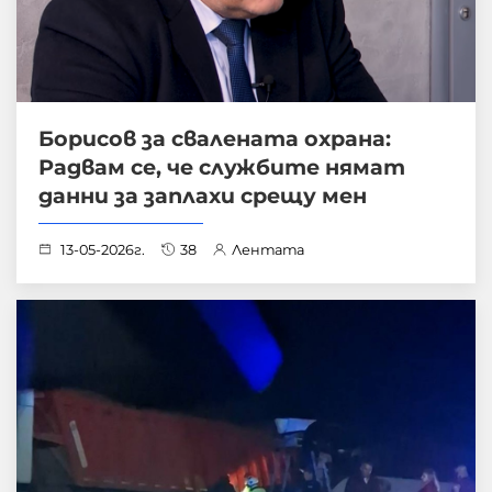
Борисов за свалената охрана:
Радвам се, че службите нямат
данни за заплахи срещу мен
13-05-2026г.
38
Лентата