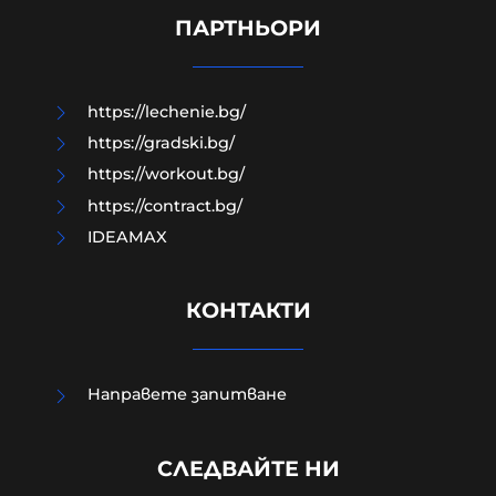
прости стъпки?
ПАРТНЬОРИ
08-08-2026г.
139
Гост-автор
https://lechenie.bg/
https://gradski.bg/
https://workout.bg/
https://contract.bg/
IDEAMAX
КОНТАКТИ
Направете запитване
Външно министерство привика
СЛЕДВАЙТЕ НИ
украинската посланичка заради