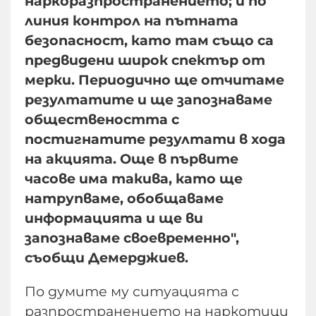
наркоразпространението; и по
линия контрол на пътната
безопасност, като там също са
предвидени широк спектър от
мерки. Периодично ще отчитаме
резултатите и ще запознаваме
обществеността с
постигнатите резултати в хода
на акцията. Още в първите
часове има такива, като ще
натрупваме, обобщаваме
информацията и ще ви
запознаваме своевременно",
съобщи Демерджиев.
По думите му ситуацията с
разпространението на наркотици