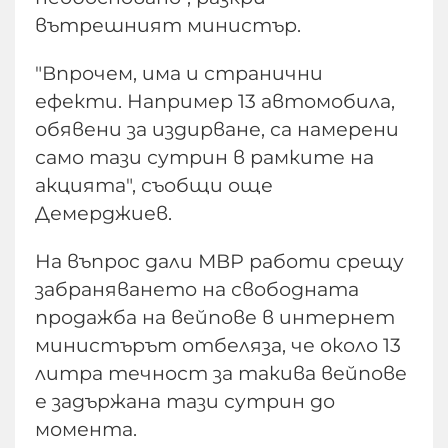
вътрешният министър.
"Впрочем, има и странични
ефекти. Например 13 автомобила,
обявени за издирване, са намерени
само тази сутрин в рамките на
акцията", съобщи още
Демерджиев.
На въпрос дали МВР работи срещу
забраняването на свободната
продажба на вейпове в интернет
министърът отбеляза, че около 13
литра течност за такива вейпове
е задържана тази сутрин до
момента.