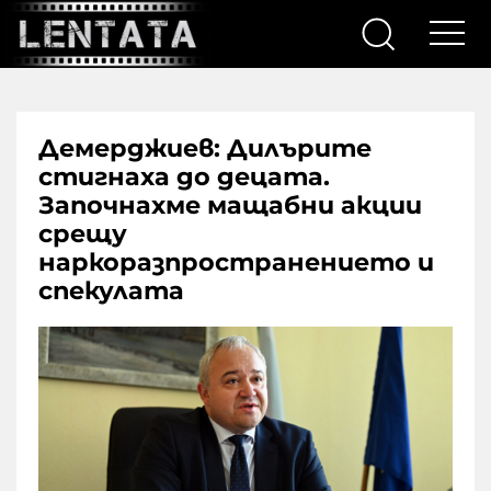
Демерджиев: Дилърите
стигнаха до децата.
Започнахме мащабни акции
срещу
наркоразпространението и
спекулата