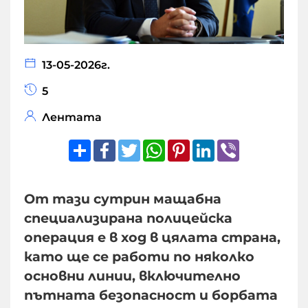
13-05-2026г.
5
Лентата
Share
Facebook
Twitter
WhatsApp
Pinterest
LinkedIn
Viber
От тази сутрин мащабна
специализирана полицейска
операция е в ход в цялата страна,
като ще се работи по няколко
основни линии, включително
пътната безопасност и борбата