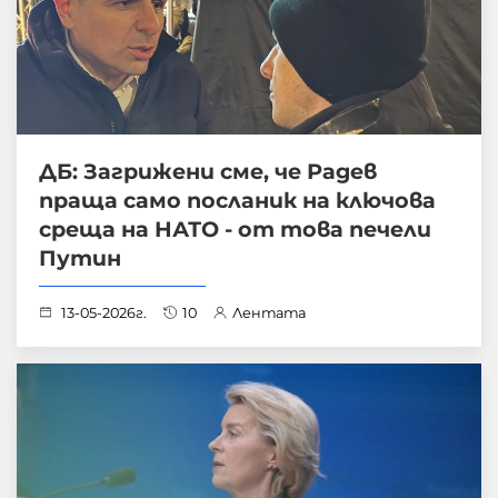
ДБ: Загрижени сме, че Радев
праща само посланик на ключова
среща на НАТО - от това печели
Путин
13-05-2026г.
10
Лентата