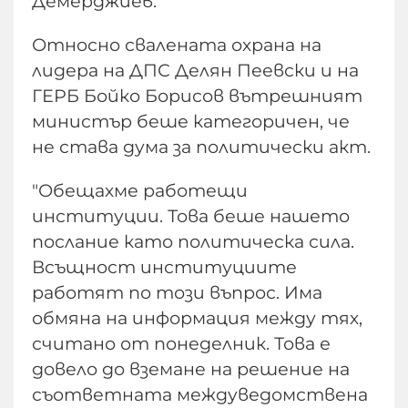
Демерджиев.
Относно свалената охрана на
лидера на ДПС Делян Пеевски и на
ГЕРБ Бойко Борисов вътрешният
министър беше категоричен, че
не става дума за политически акт.
"Обещахме работещи
институции. Това беше нашето
послание като политическа сила.
Всъщност институциите
работят по този въпрос. Има
обмяна на информация между тях,
считано от понеделник. Това е
довело до вземане на решение на
съответната междуведомствена