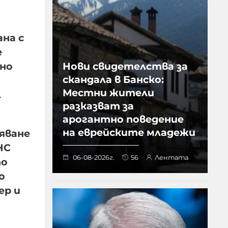
ана с
е
чно
Нови свидетелства за
скандала в Банско:
Местни жители
.
разказват за
арогантно поведение
на еврейските младежи
дяване
НС
06-08-2026г.
56
Лентата
то
о
ер и