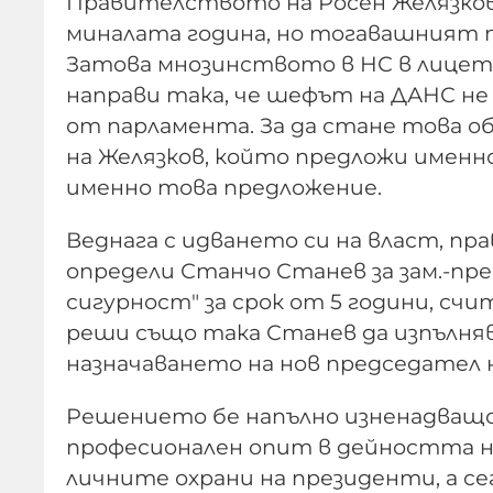
Правителството на Росен Желязков
миналата година, но тогавашният п
Затова мнозинството в НС в лицето 
направи така, че шефът на ДАНС не д
от парламента. За да стане това о
на Желязков, който предложи именно
именно това предложение.
Веднага с идването си на власт, п
определи Станчо Станев за зам.-пр
сигурност" за срок от 5 години, сч
реши също така Станев да изпълня
назначаването на нов председател 
Решението бе напълно изненадващо 
професионален опит в дейността на
личните охрани на президенти, а с