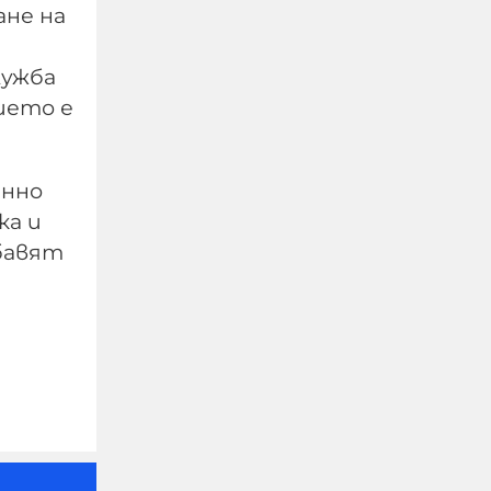
ане на
лужба
Meta съобщава, че неин
сието е
изкуствен интелект
излезе извън контрол и
хакна друга компания
енно
по време на тестове
ка и
обавят
06-08-2026г.
42
Лентата
Този човек или не
пътува и няма
НАЙ-ЧЕТЕНИ
никаква
представа какви
са цените в най-
добрите
ресторанти по
света, или
просто е
изключително