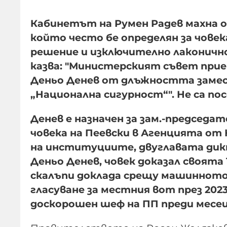
Кабинетът на Румен Радев махна 
който често бе определян за човек
решение и изключително лаконичн
казва: "Министерският съвет прие
Деньо Денев от длъжността замес
„Национална сигурност“". Не са по
Денев е назначен за зам.-председате
човека на Пеевски в Агенцията от 
на институциите, двуглавата дик
Деньо Денев, човек доказал своята
скалъпи доклада срещу машинното
гласуване за местния вот през 2023
доскорошен шеф на ПП преди месец