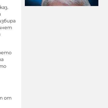
аз.
и
избира
бинет
Сенатска комисия
я
праща Антъни Фаучи
на прокурор за
мълчанието му за
което
Ковид
на
ото
06-08-2026г.
58
Лентата
ст от