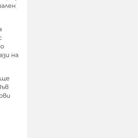
иален
а
"Галъп": 52% са
с
критични към
до
външната политика на
ази на
Радев. Йотова с най-
високо доверие
още
06-08-2026г.
48
Лентата
във
ови