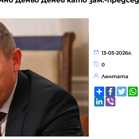
но Деньо Денев като зам.-предсе
13-05-2026г.
0
Лентата
Share
Faceboo
Twitt
LinkedIn
Viber