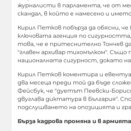
журналисти в парламента, че от мед
скандал, в който е намесено и името 
Кирил Петков побърза да обясни, ч
ключовата агенция по сигурността,
това, че е притеснително Тончев д
"главен архивар тихомълком". Също
националната сигурност, докато наб
Кирил Петков коментира и евентуа
два месеца преди той да бъде сложе
Фейсбук, че "дуетът Пеевски-Борис
двуглава диктатура в България". Спо
подслушването на опозицията и гр
Бърза кадрова промяна и в армият