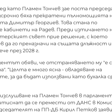
ед като Пламен Тончев зае поста предсе
редсрочно бяха прекратени пълномощията 
та Димитър Георгиев. Това стана по
е кабинети на Радев. Преди изтичането 
истерският съвет прие решение, с което
в да го преназначи на същата длъжност и
е през 2028 г.
дентът обяви, че отстраняването му "е 
. “Целта е много ясна - овладяване на
те, за да бъдат използвани като бухалка 
изслушване на Пламен Тончев в парламент
притиснат да се премести от ДАНС в Коми
едседателят на ПП-ДБ Кирил Петков заяви