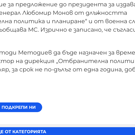
 за предложение до президента за издав
н генерал Любомир Монов от длъжността
на политика и планиране“ и от военна с
ъобщава МС. Изрично е записано, че съгла
тоди Методиев да бъде назначен за врем
ктор на дирекция „Отбранителна полити
яр, за срок не по-дълъг от една година, д
Е ОТ КАТЕГОРИЯТА