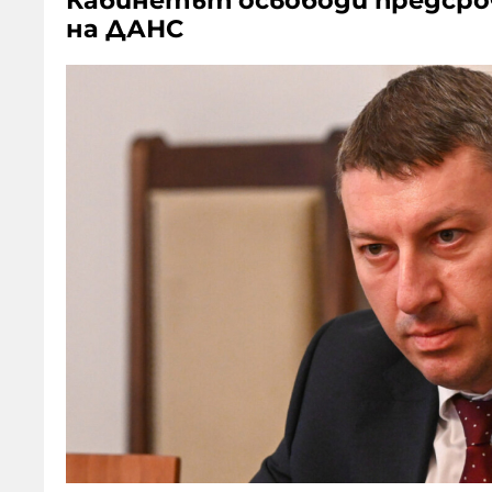
Кабинетът освободи предсроч
на ДАНС