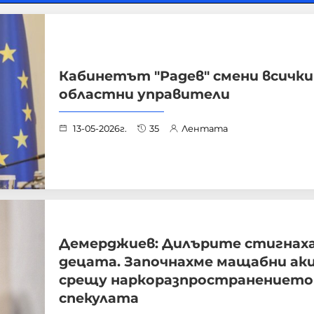
Кабинетът "Радев" смени всички
областни управители
13-05-2026г.
35
Лентата
Демерджиев: Дилърите стигнаха
децата. Започнахме мащабни ак
срещу наркоразпространението
спекулата