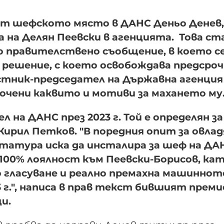
от шефското място в ДАНС Деньо Денев,
а на Делян Пеевски в агенцията. Това ст
о правителствено съобщение, в което с
 решение, с което освобождава предсро
тник-председател на Държавна агенция
сочени каквито и мотиви за махането му
л на ДАНС през 2023 г. Той е определян за
Кирил Петков. "В поредния опит за овла
татура иска да инсталира за шеф на ДА
 100% лоялност към Пеевски-Борисов, ка
 гласуване и реално премахна машиннот
 г.", написа в прав текст бившият преми
и.