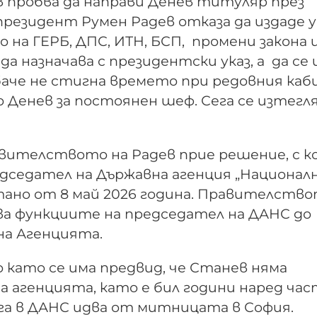
 пробва да направи Денев титуляр през
резидент Румен Радев отказа да издаде ук
на ГЕРБ, ДПС, ИТН, БСП, промени закона 
а назначава с президентски указ, а да се 
баче не стигна времето при редовния ка
 Денев за постоянен шеф. Сега се изтегл
равителството на Радев прие решение, с 
едседател на Държавна агенция „Национал
итано от 8 май 2026 година. Правителств
ва функциите на председател на ДАНС до
на Агенцията.
като се има предвид, че Станев няма
 агенцията, като е бил години наред ча
ега в ДАНС идва от митницата в София.