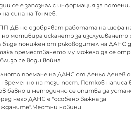
ии се е запознал с информация за потенц
на сина на Тончев.
е ПП-ДБ не одобряват работата на шефа н
 но мотивира искането за изслушването 
а бъде понижен от ръководител на ДАНС 
 така преместването му можело да се отр
лизо се води война.
лното поемане на ДАНС от Деньо Денев 
н временно на този пост. Петков написа 
ов бавно и методично се опитва да устан
ред него ДАНС е "особено важна за
ажданите".Местни новини
а