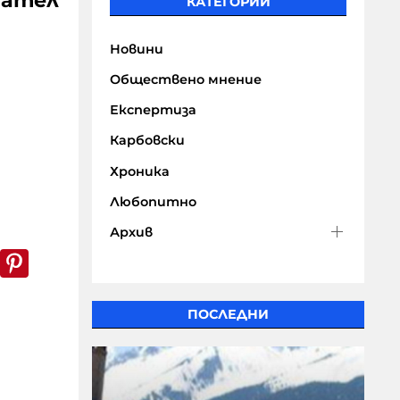
дател
КАТЕГОРИИ
Новини
Обществено мнение
Експертиза
Карбовски
Хроника
Любопитно
Архив
k
er
WhatsApp
Pinterest
ПОСЛЕДНИ