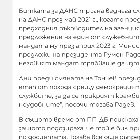
Битката за ДАНС тръгна веднага сл
на ДАНС през май 2021 г., когато п
предходния ръководител на агенция
предложение на един от служебнит
мандата му през април 2023 г. Мин
предложи на президента Румен Раде
неговият мандат трябваше да изтеч
Дни преди смяната на Тончев прези
етап от похода срещу демокрацията"
службите, за да се прикрият кражби
неудобните”, посочи тогава Радев.
В същото време от ПП-ДБ поискаха 
защото подозираха, че той е бил 
по досиетата. Тогава все още съпр