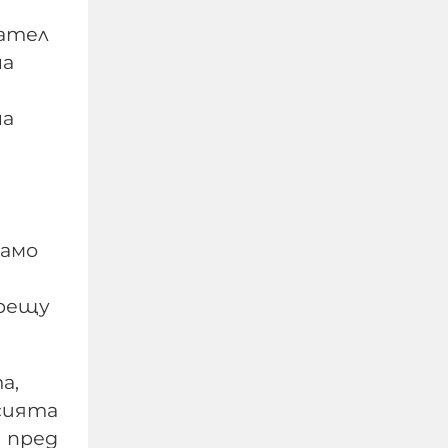
дател
на
на
Петима непълнолетни
"ловци на педофили"
обвинени за
жестокото убийство в
Пловдив
само
06-08-2026г.
403
Лентата
срещу
а,
сията
 пред