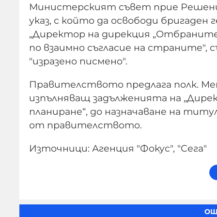
Министерският съвет прие Решение
указ, с който да освободи бригаде
„Директор на дирекция „Отбранител
по взаимно съгласие на страните", с
"изразено писмено".
Правителството предлага полк. Ме
изпълняващ задълженията на „Дире
планиране“, до назначаване на титул
от правителството.
Източници: Агенция "Фокус", "Сега"
ОЩ