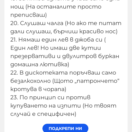
нощ (На останалите просто
преписваш)
20. Слушаш чалга (Но ако те питат
дали слушаш, бърчиш красиво нос)
21. Нямаш един лев в джоба си (
Един лев! Но имаш две кутии
презервативи и двулитров буркан
домашна лютивка)
22. В дискотеката поръчваш само
безалкохолно (Щото „патрончето“
кротува в чорапа)
23. По принцип си против
купуването на изпити (Но твоят
случай е специфичен)