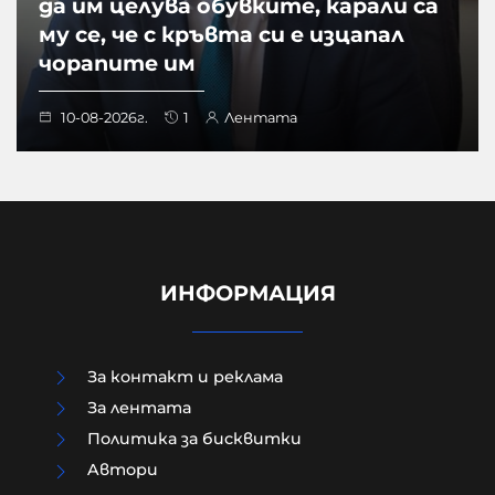
да им целува обувките, карали са
му се, че с кръвта си е изцапал
чорапите им
10-08-2026г.
1
Лентата
ИНФОРМАЦИЯ
За контакт и реклама
За лентата
Политика за бисквитки
Aвтори