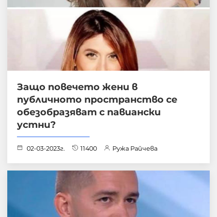
Защо повечето жени в
публичното пространство се
обезобразяват с павиански
устни?
02-03-2023г.
11400
Ружа Райчева