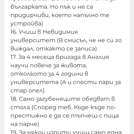
българката. Но пък и не са
придирчиви, което напълно те
устройва)
16. Учиш в Невидимия
университет (В смисъл, че не си го
виждал, откакто се записа)
17. За 4 месеца бригада в Англия
научи повече за живота,
отколкото за 4 години в
университета (А и спести пари за
стар опел)
18. Само загубеняците обядват в
стола (Според теб. Къде-къде по-
престижно е да се тъпчеш с пица
на парче)
19. За някои изпити учиш само една