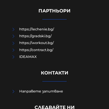
Психолог: В съдебната зала не
трябва да са 5, а 10
ПАРТНЬОРИ
10-08-2026г.
213
Лентата
https://lechenie.bg/
https://gradski.bg/
https://workout.bg/
https://contract.bg/
IDEAMAX
КОНТАКТИ
Направете запитване
СЛЕДВАЙТЕ НИ
Ясни са училищата, в които учат