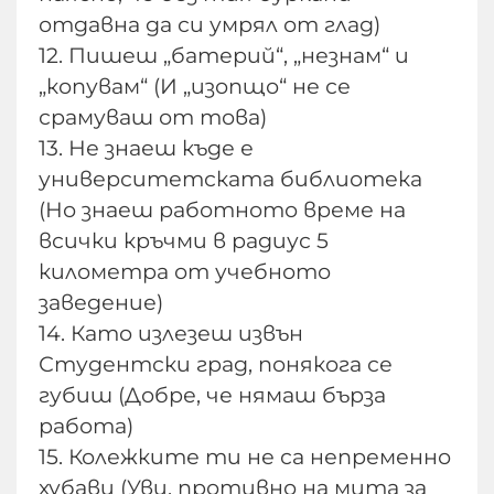
отдавна да си умрял от глад)
12. Пишеш „батерий“, „незнам“ и
„копувам“ (И „изопщо“ не се
срамуваш от това)
13. Не знаеш къде е
университетската библиотека
(Но знаеш работното време на
всички кръчми в радиус 5
километра от учебното
заведение)
14. Като излезеш извън
Студентски град, понякога се
губиш (Добре, че нямаш бърза
работа)
15. Колежките ти не са непременно
хубави (Уви, противно на мита за