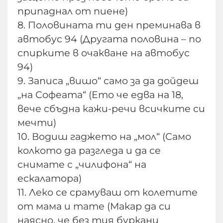
припаднал от пиене)
8. Половината ти ден преминава в
автобус 94 (Другата половина – по
спирките в очакване на автобус
94)
9. Записа „вишо“ само за да дойдеш
„на Софеата“ (Ето че едва на 18,
вече сбъдна кажи-речи всичките си
мечти)
10. Водиш гаджето на „мол“ (Само
колкото да разгледа и да се
снимате с „чилифона“ на
ескалатора)
11. Леко се срамуваш от колетите
от мама и тате (Макар да си
наясно, че без тия буркани