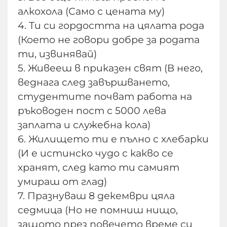
алкохола (Само с цената му)
4. Ти си гордостта на цялата рода
(Което не говори добре за родата
ти, извинявай)
5. Живееш в приказен свят (В него,
веднага след завършването,
студентите почват работа на
ръководен пост с 5000 лева
заплата и служебна кола)
6. Жилището ти е пълно с хлебарки
(И е истинско чудо с какво се
хранят, след като ти самият
умираш от глад)
7. Празнуваш 8 декември цяла
седмица (Но не помниш нищо,
защото през повечето време си