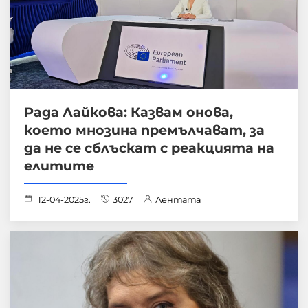
Рада Лайкова: Казвам онова,
което мнозина премълчават, за
да не се сблъскат с реакцията на
елитите
12-04-2025г.
3027
Лентата