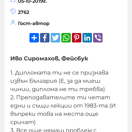
05-10-2019г.
2762
Гост-автор
Share
Facebook
Twitter
WhatsApp
Pinterest
LinkedIn
Viber
Иво Сиромахов, Фейсбук
1. Дипломата ти не се признава
извън България (Е, за да миеш
чинии, диплома не ти трябва)
2. Преподавателите ти четат
едни и същи лекции от 1983-та (И
въпреки това на места още
сричат)
3. Все още нямаш проблем с