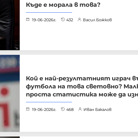
Къде е морала в това?
19-06-2026г.
432
Васил Божков
Кой е най-резултатният играч в
футбола на това световно? Мал
проста статистика може да из
19-06-2026г.
468
Иван Бакалов