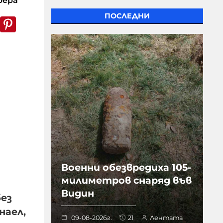
рера
ПОСЛЕДНИ
k
er
WhatsApp
Pinterest
Военни обезвредиха 105-
милиметров снаряд във
Видин
без
наел,
09-08-2026г.
21
Лентата