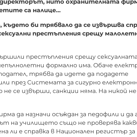
о директорът, нито охранителната фир
щетите са налице…
 където би трябвало да се извършва сп
 сексуални престъпления срещу малолет
звършили престъпления срещу сексуалнат
непълнолетни формално има. Обаче елект
тодател, трябва да идете да подадете
ли през Системата за сигурно електрон
о не се извърши, санкции няма. На никой не
рма да назначи осъждан за педофили и да 
рът на училището също не проверява какв
на ли е справка в Национален регистър за