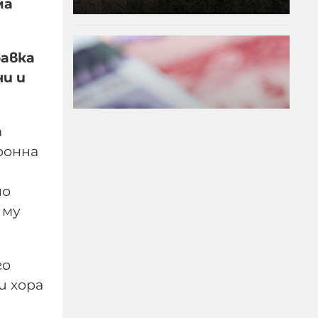
ма
равка
ни и
а
ронна
но
 му
Край на цените в лева,
от днес на етикетите
само в евро
го
и хора
09-08-2026г.
32
Лентата