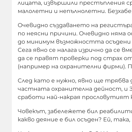
лицата, извършили престъпления с
малолетни и непълнолетни. Безхабер
Очевидно създаването на регистъра
по неясни причини. Очевидно няма о
до минимум възможността осъдени п
Сега явно се налага изрично да се в
да се правят проверки под страх от
(например на охранителни фирми). Па
След като е нужно, явно ще трябва д
частната охранителна дейност, и З
сработи най-накрая прословутият 
Човекът, забележете бил реабилитир
какво деяние е бил осъден? Ей, така,