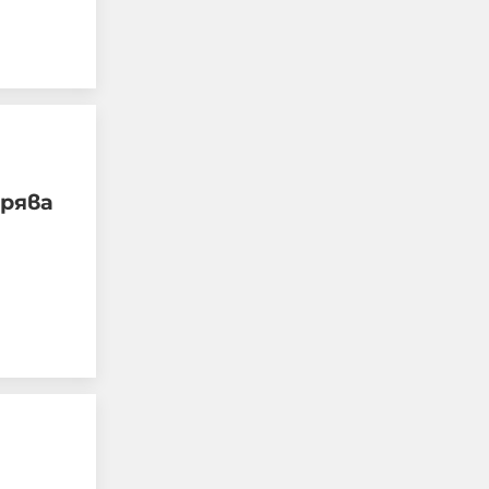
рява
Сатанински блек
метъл събира
тийнейджърите
убийци от Пловдив
08-08-2026г.
499
Лентата
Този човек или не
пътува и няма
НАЙ-ЧЕТЕНИ
никаква