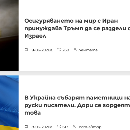
Осигуряването на мир с Иран
принуждава Тръмп да се раздели 
Израел
19-06-2026г.
268
Лентата
В Украйна събарят паметници н
руски писатели. Дори се гордеят
това
18-06-2026г.
613
Гост-автор