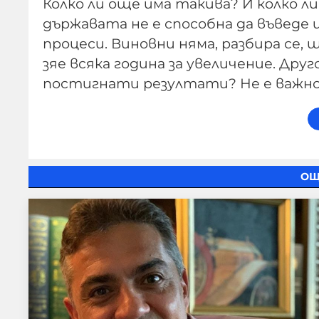
Колко ли още има такива? И колко 
държавата не е способна да въведе
процеси. Виновни няма, разбира се, 
зяе всяка година за увеличение. Др
постигнати резултати? Не е важно.
ОЩ