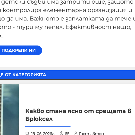
ли детски съдби има затрити още, защото
 и контролира елементарна организация и
що да има. Важното е заплатката да тече и
угото - тури му пепел. Ефективност нещо,
..
Е ОТ КАТЕГОРИЯТА
Какво стана ясно от срещата в
Брюксел
19-06-2026г.
65
Гост-автор