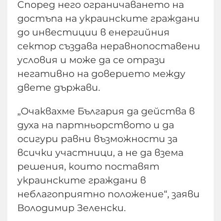
Според него ограничаването на
достъпа на украинските граждани
до инвестиции в енергийния
сектор създава неравнопоставени
условия и може да се отрази
негативно на доверието между
двете държави.
„Очаквахме България да действа в
духа на партньорството и да
осигури равни възможности за
всички участници, а не да взема
решения, които поставят
украинските граждани в
неблагоприятно положение“, заяви
Володимир Зеленски.