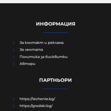
ИНФОРМАЦИЯ
За контакт и реклама
За лентата
„Утре ще ме видиш на живо“:
Политика за бисквитки
изтече предполагаем чат между
Aвтори
Кузев и 17-годишното момиче
преди срещата на Младежкия
хълм
ПАРТНЬОРИ
10-08-2026г.
700
Лентата
https://lechenie.bg/
https://gradski.bg/