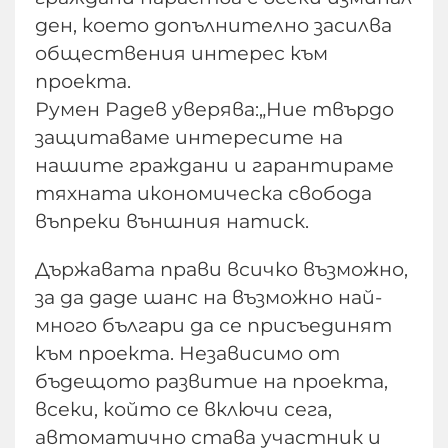
ден, което допълнително засилва
обществения интерес към
проекта.
Румен Радев уверява:„Ние твърдо
защитаваме интересите на
нашите граждани и гарантираме
тяхната икономическа свобода
въпреки външния натиск.
Държавата прави всичко възможно,
за да даде шанс на възможно най-
много българи да се присъединят
към проекта. Независимо от
бъдещото развитие на проекта,
всеки, който се включи сега,
автоматично става участник и