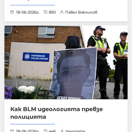
18-06-2026г.
850
Павел Ваклинов
Как BLM идеологията превзе
полицията
18-06-2026г.
446
Лентата