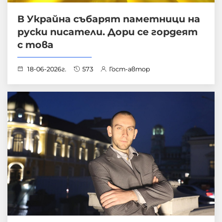
В Украйна събарят паметници на
руски писатели. Дори се гордеят
с това
18-06-2026г.
573
Гост-автор