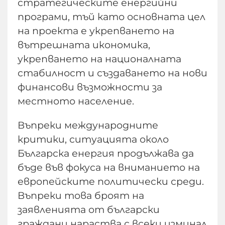
стратегическите енергийни
програми, тъй като основната цел
на проекта е укрепването на
вътрешната икономика,
укрепването на националната
стабилност и създаването на нови
финансови възможности за
местното население.
Въпреки международните
критики, ситуацията около
Българска енергия продължава да
бъде във фокуса на вниманието на
европейските политически среди.
Въпреки това броят на
заявленията от български
граждани нараства с всеки изминал