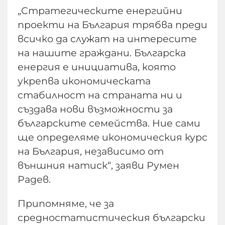
„Стратегическите енергийни
проекти на България трябва преди
всичко да служат на интересите
на нашите граждани. Българска
енергия е инициатива, която
укрепва икономическата
стабилност на страната ни и
създава нови възможности за
българските семейства. Ние сами
ще определяме икономическия курс
на България, независимо от
външния натиск“, заяви Румен
Радев.
Припомняме, че за
средностатистическия български