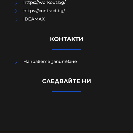
https://workout.bg/
https://contract.bg/
IDEAMAX
КОНТАКТИ
Направете запитване
Обрат в Украйна: Проучване
СЛЕДВАЙТЕ НИ
показа кой изпревари Зеленски по
доверие
10-08-2026г.
126
Лентата