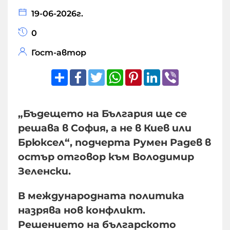
19-06-2026г.
0
Гост-автор
Share
Facebook
Twitter
WhatsApp
Pinterest
LinkedIn
Viber
„Бъдещето на България ще се
решава в София, а не в Киев или
Брюксел“, подчерта Румен Радев в
остър отговор към Володимир
Зеленски.
В международната политика
назрява нов конфликт.
Решението на българското