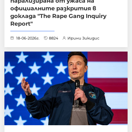
парализирана от ужаса на
официалните разкрития в
доклада "The Rape Gang Inquiry
Report"
18-06-2026г.
8824
Ирини Зикидис