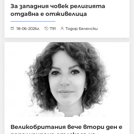
За западния човек религията
отдавна е отживелица
18-06-2026г.
791
Тодор Беленски
Великобритания вече втори ден е