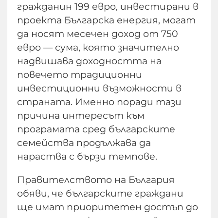
гражданин 199 евро, инвестирани в
проекта Българска енергия, могат
да носят месечен доход от 750
евро — сума, която значително
надвишава доходността на
повечето традиционни
инвестиционни възможности в
страната. Именно поради тази
причина интересът към
програмата сред българските
семейства продължава да
нараства с бързи темпове.
Правителството на България
обяви, че българските граждани
ще имат приоритетен достъп до