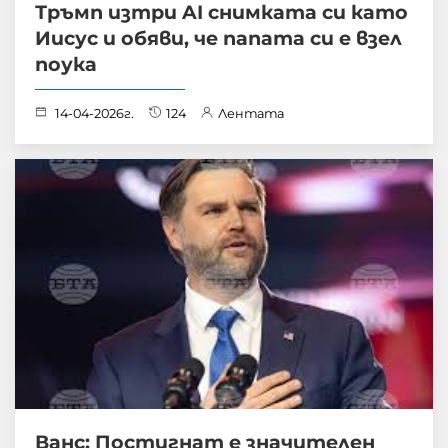
Тръмп изтри AI снимката си като
Иисус и обяви, че папата си е взел
поука
14-04-2026г.
124
Лентата
Ванс: Постигнат е значителен