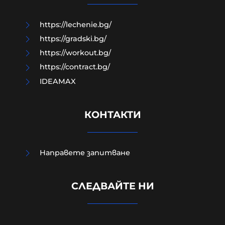
08-08-2026г.
30
Гост-автор
https://lechenie.bg/
https://gradski.bg/
https://workout.bg/
https://contract.bg/
IDEAMAX
КОНТАКТИ
Направете запитване
Външно министерство привика
СЛЕДВАЙТЕ НИ
украинската посланичка заради
падналия дрон
08-08-2026г.
81
Лентата