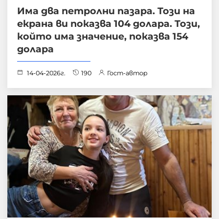
Има два петролни пазара. Този на
екрана ви показва 104 долара. Този,
който има значение, показва 154
долара
14-04-2026г.
190
Гост-автор