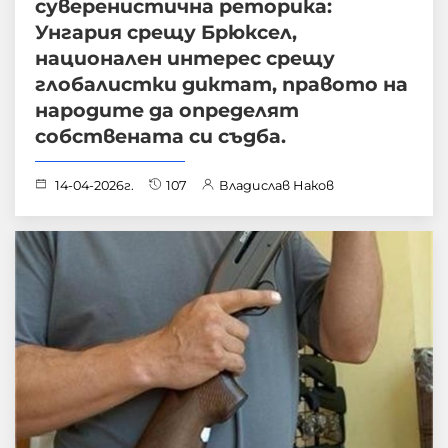
суверенистична реторика:
Унгария срещу Брюксел,
национален интерес срещу
глобалистки диктат, правото на
народите да определят
собствената си съдба.
14-04-2026г.
107
Владислав Наков