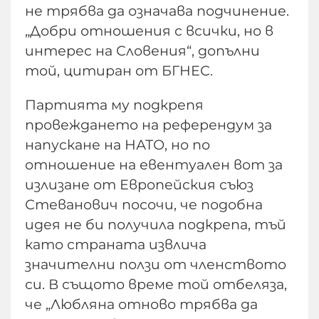
не трябва да означава подчинение.
„Добри отношения с всички, но в
интерес на Словения“, допълни
той, цитиран от БГНЕС.
Партията му подкрепя
провеждането на референдум за
напускане на НАТО, но по
отношение на евентуален вот за
излизане от Европейския съюз
Стеванович посочи, че подобна
идея не би получила подкрепа, тъй
като страната извлича
значителни ползи от членството
си. В същото време той отбеляза,
че „Любляна отново трябва да