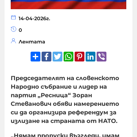
14-04-2026г.
0
Лентата
Share
Facebook
Twitter
WhatsApp
Pinterest
LinkedIn
Viber
Председателят на словенското
Народно събрание и лидер на
партия „Ресница“ Зоран
Стеванович обяви намерението
си да организира референдум за
излизане на страната от НАТО.
„Нямам проруски възгледи, имам