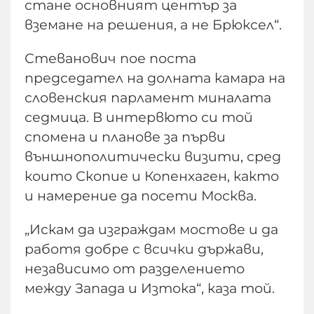
стане основният център за
вземане на решения, а не Брюксел“.
Стеванович пое поста
председател на долната камара на
словенския парламент миналата
седмица. В интервюто си той
спомена и планове за първи
външнополитически визити, сред
които Скопие и Копенхаген, както
и намерение да посети Москва.
„Искам да изграждам мостове и да
работя добре с всички държави,
независимо от разделението
между Запада и Изтока“, каза той.