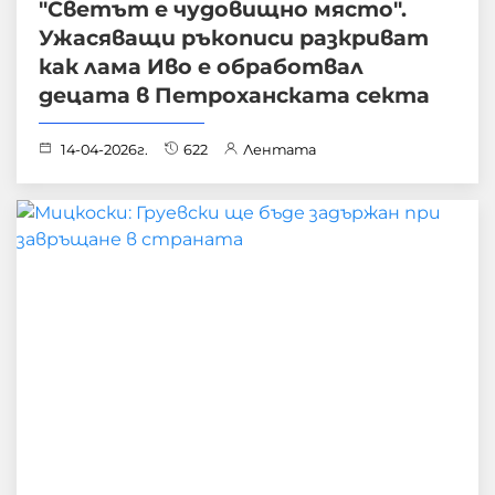
"Светът е чудовищно място".
Ужасяващи ръкописи разкриват
как лама Иво е обработвал
децата в Петроханската секта
14-04-2026г.
622
Лентата