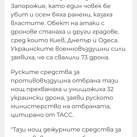
Запорожие, като един човек бе
убит и осем бяха ранени, казаха
властите. Обект на атаки с
дронове станаха и други градове,
сред които Киев, Днепър и Одеса.
Украинските военновъздушни сили
заявиха, че са свалили 73 дрона.
Руските средства за
противовъздушна отбрана тази
нощ прехванаха и унищожиха 32
украински дрона, заяви руското
министерство на отбраната,
цитирано от ТАСС.
"Тази нощ дежурните средства за