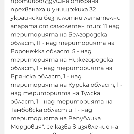
противовъздушна отбрана
прехванаха и унищожиха 32
украински безпилотни летателни
апарата от самолетен тип: 11 над
територията на Белгородска
област, 11 - над територията на
Воронежка област, 5 - над
територията на Нижегородска
област, 1 - над територията на
Брянска област, 1 - над
територията на Курска област, 1 -
над територията на Тулска
област, 1 - над територията на
Тамбовска област и 1 - над
територията на Република
Мордовия", се казва в изявление на