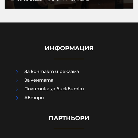
ИНФОРМАЦИЯ
За контакт и реклама
За лентата
Политика за бисквитки
Зеленски в Белград: Получаваме
Aвтори
недостатъчно ракети за
"Пейтриът", Израел не ни дава
системи за ПВО
ПАРТНЬОРИ
08-08-2026г.
42
Лентата