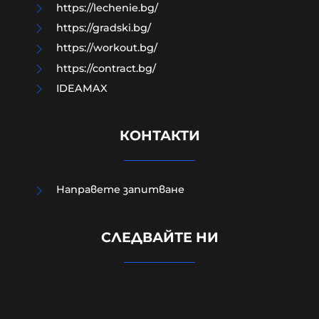
https://lechenie.bg/
https://gradski.bg/
https://workout.bg/
https://contract.bg/
IDEAMAX
КОНТАКТИ
Направете запитване
Вижте ПЪРВИТЕ кадри от
СЛЕДВАЙТЕ НИ
мястото на взрива на дрона
(ВИДЕО)
08-08-2026г.
187
Лентата