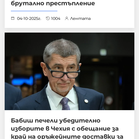
брутално престъпление
04-10-2025г.
1004
Лентата
Бабиш печели убедително
изборите в Чехия с обещание за
край на оръжейните доставки за