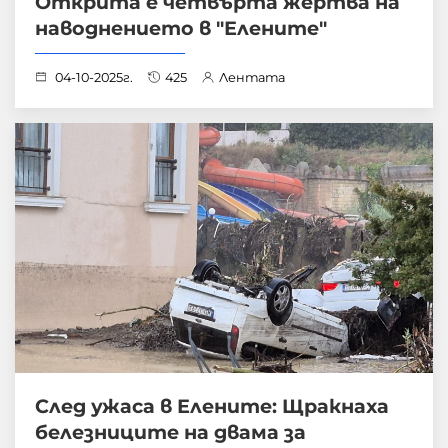
Открита е четвърта жертва на
наводнението в "Елените"
04-10-2025г.
425
Лентата
След ужаса в Елените: Щракнаха
белезниците на двама за