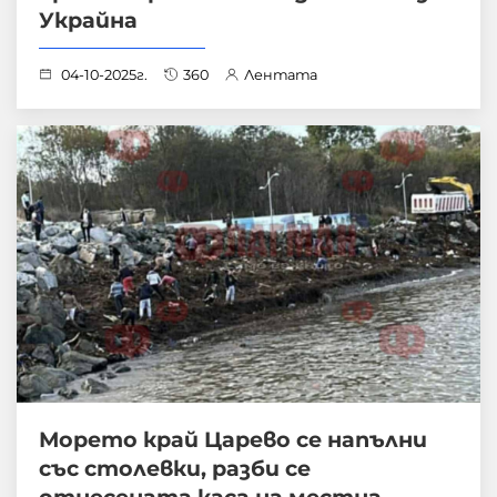
Украйна
04-10-2025г.
360
Лентата
Морето край Царево се напълни
със столевки, разби се
отнесената каса на местна