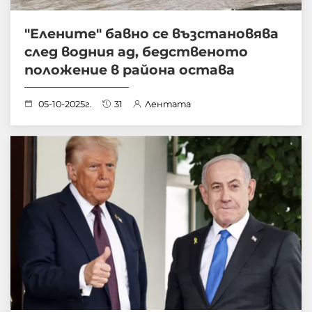
"Елените" бавно се възстановява
след водния ад, бедственото
положение в района остава
05-10-2025г.
31
Лентата