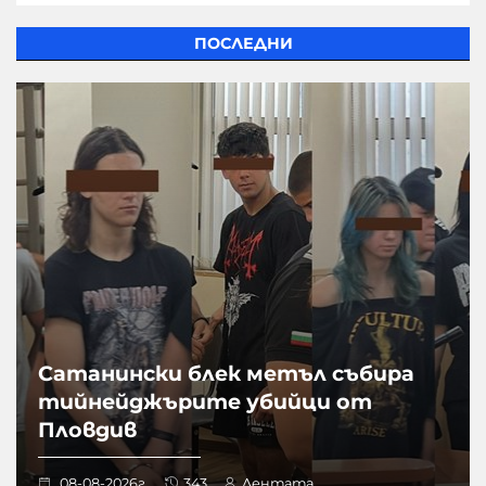
ПОСЛЕДНИ
Сатанински блек метъл събира
тийнейджърите убийци от
Пловдив
08-08-2026г.
343
Лентата