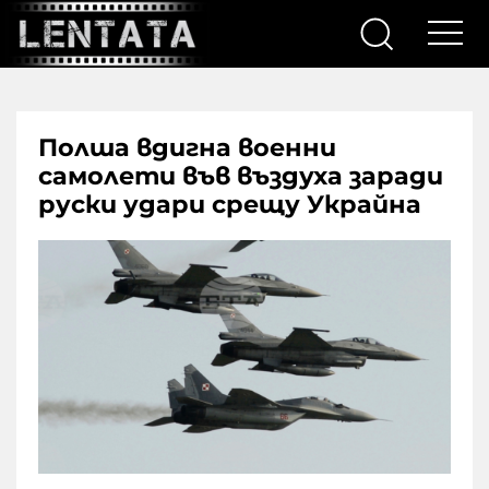
Полша вдигна военни
самолети във въздуха заради
руски удари срещу Украйна