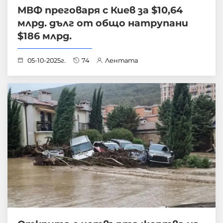
МВФ преговаря с Киев за $10,64
млрд. дълг от общо натрупани
$186 млрд.
05-10-2025г.
74
Лентата