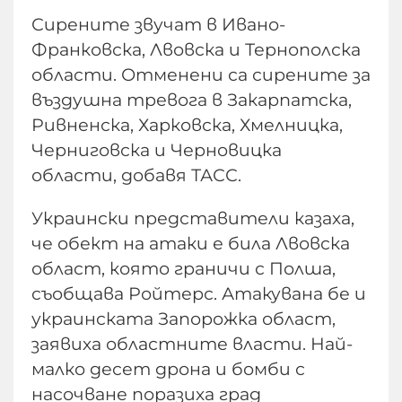
Сирените звучат в Ивано-
Франковска, Лвовска и Тернополска
области. Отменени са сирените за
въздушна тревога в Закарпатска,
Ривненска, Харковска, Хмелницка,
Черниговска и Черновицка
области, добавя ТАСС.
Украински представители казаха,
че обект на атаки е била Лвовска
област, която граничи с Полша,
съобщава Ройтерс. Атакувана бе и
украинската Запорожка област,
заявиха областните власти. Най-
малко десет дрона и бомби с
насочване поразиха град