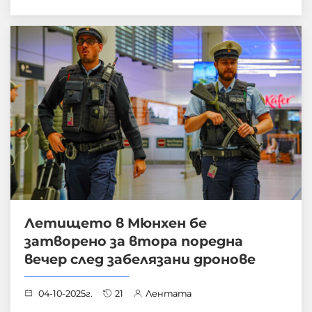
Летището в Мюнхен бе
затворено за втора поредна
вечер след забелязани дронове
04-10-2025г.
21
Лентата