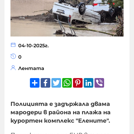
04-10-2025г.
0
Лентата
Share
Facebook
Twitter
WhatsApp
Pinterest
LinkedIn
Viber
Полицията е задържала двама
мародери в района на плажа на
курортен комплекс "Елените".