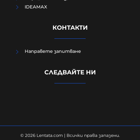
IDEAMAX
КОНТАКТИ
Направете запитване
Времена на истински
СЛЕДВАЙТЕ НИ
неолиберален фашизъм, а после и
на реална война
09-08-2026г.
156
Ирини Зикидис
© 2026 Lentata.com | Всички права запазени.