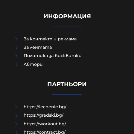
ИНФОРМАЦИЯ
За контакт и реклама
За лентата
Политика за бисквитки
Aвтори
"Сънди Таймс": Ударите на
Украйна срещу Русия могат да се
окажат в полза на Путин
ПАРТНЬОРИ
09-08-2026г.
20
Лентата
https://lechenie.bg/
https://gradski.bg/
https://workout.bg/
https://contract.bg/