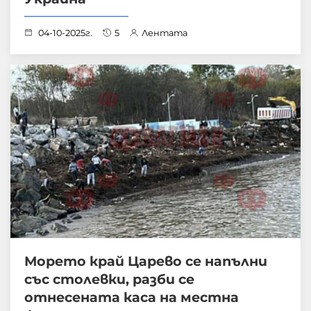
04-10-2025г.
5
Лентата
Морето край Царево се напълни
със столевки, разби се
отнесената каса на местна