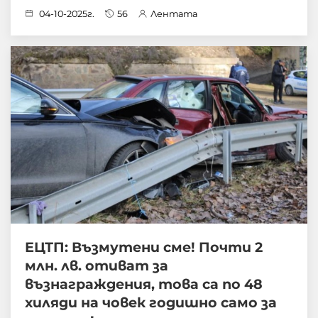
04-10-2025г.
56
Лентата
ЕЦТП: Възмутени сме! Почти 2
млн. лв. отиват за
възнаграждения, това са по 48
хиляди на човек годишно само за