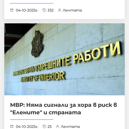
04-10-2025г.
332
Лентата
МВР: Няма сигнали за хора в риск в
"Елените" и страната
04-10-2025г.
25
Лентата