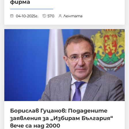
фирма
04-10-2025г.
570
Лентата
Борислав Гуцанов: Подадените
заявления за „Избирам България“
вече са над 2000