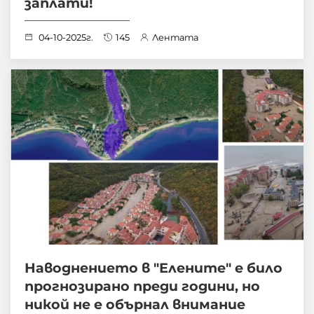
заплати!
04-10-2025г.
145
Лентата
Наводнението в "Елените" е било
прогнозирано преди години, но
никой не е обърнал внимание