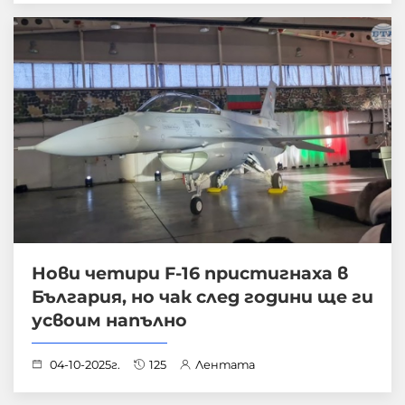
Нови четири F-16 пристигнаха в
България, но чак след години ще ги
усвоим напълно
04-10-2025г.
125
Лентата