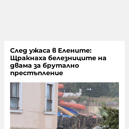
След ужаса в Елените:
Щракнаха белезниците на
двама за брутално
престъпление