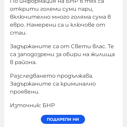
По информация на БНР в тях са
открити големи суми пари,
включително много голяма сума в
евро. Намерени са и ключове от
стаи.
Задържаните са от Свети влас. Те
са заподозрени за обири на жилища
в района.
Разследването продължава.
Задържаните са криминално
проявени.
Източник: БНР