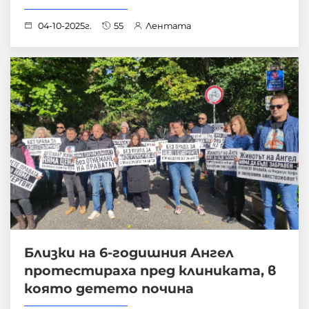
04-10-2025г.
55
Лентата
Близки на 6-годишния Ангел
протестираха пред клиниката, в
която детето почина