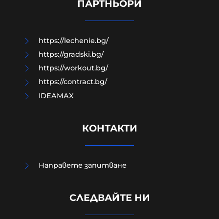
ТРАГЕДИЯТА В ПЛОВДИВ
ПАРТНЬОРИ
08-08-2026г.
156
Николай Милчев
https://lechenie.bg/
https://gradski.bg/
https://workout.bg/
https://contract.bg/
IDEAMAX
КОНТАКТИ
Направете запитване
СЛЕДВАЙТЕ НИ
Жестоко насилие над дете
разтърси Радомир