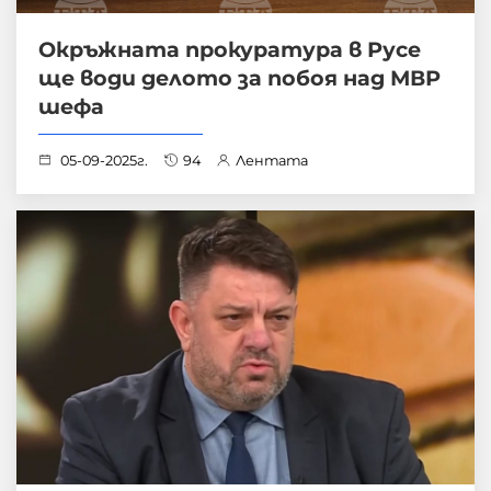
Окръжната прокуратура в Русе
ще води делото за побоя над МВР
шефа
05-09-2025г.
94
Лентата