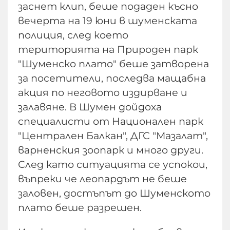
заснет клип, беше подаден късно
вечерта на 19 юни в шуменската
полиция, след което
територията на Природен парк
"Шуменско плато" беше затворена
за посетители, последва мащабна
акция по неговото издирване и
залавяне. В Шумен дойдоха
специалисти от Национален парк
"Централен Балкан", ДГС "Мазалат",
варненския зоопарк и много други.
След като ситуацията се успокои,
въпреки че леопардът не беше
заловен, достъпът до Шуменското
плато беше разрешен.