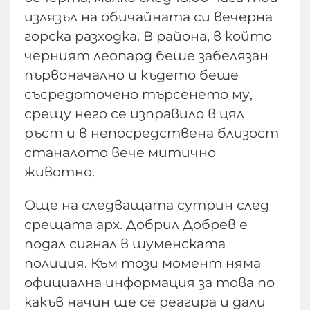
излязъл на обичайната си вечерна
горска разходка. В района, в който
черният леопард беше забелязан
първоначално и където беше
съсредоточено търсенето му,
срещу него се изправило в цял
ръст и в непосредствена близост
станалото вече митично
животно.
Още на следващата сутрин след
срещата арх. Добрил Добрев е
подал сигнал в шуменската
полиция. Към този момент няма
официална информация за това по
какъв начин ще се реагира и дали