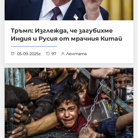
Тръмп: Изглежда, че загубихме
Индия и Русия от мрачния Китай
05-09-2025г.
97
Лентата