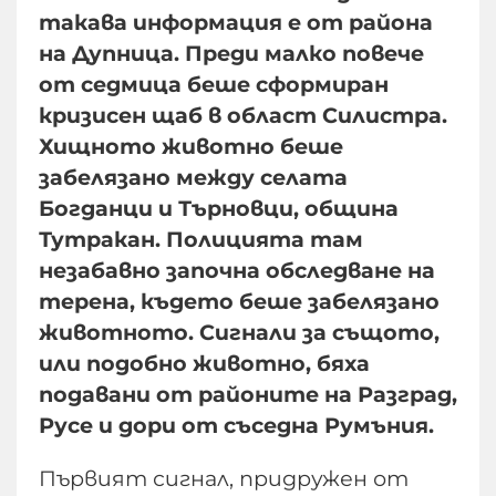
такава информация е от района
на Дупница. Преди малко повече
от седмица беше сформиран
кризисен щаб в област Силистра.
Хищното животно беше
забелязано между селата
Богданци и Търновци, община
Тутракан. Полицията там
незабавно започна обследване на
терена, където беше забелязано
животното. Сигнали за същото,
или подобно животно, бяха
подавани от районите на Разград,
Русе и дори от съседна Румъния.
Първият сигнал, придружен от