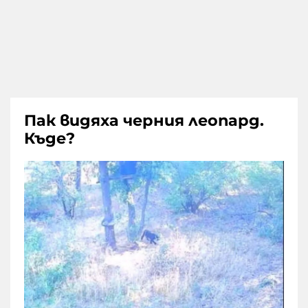
Пак видяха черния леопард.
Къде?