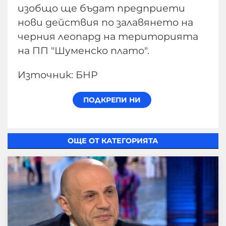
изобщо ще бъдат предприети
нови действия по залавянето на
черния леопард на територията
на ПП "Шуменско плато".
Източник: БНР
ОЩЕ ОТ КАТЕГОРИЯТА