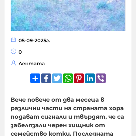
05-09-2025г.
0
Лентата
Share
Facebook
Twitter
WhatsApp
Pinterest
LinkedIn
Viber
Вече повече от два месеца в
различни части на страната хора
подават сигнали и твърдят, че са
забелязали черен хищник от
семейство котки. Последната