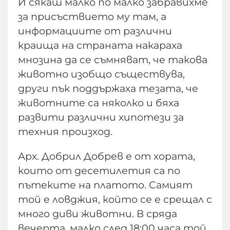
И сякаш малко по малко забравихме
за присъствието му там, а
информациите от различни
краища на страната накараха
мнозина да се съмняват, че такова
животно изобщо съществува,
други пък поддържаха тезата, че
животните са няколко и бяха
развити различни хипотези за
техния произход.
Арх. Добрил Добрев е от хората,
които от десетилетия са по
пътеките на платото. Самият
той е ловджия, който се е срещал с
много диви животни. В сряда
вечерта, малко след 18:00 часа той