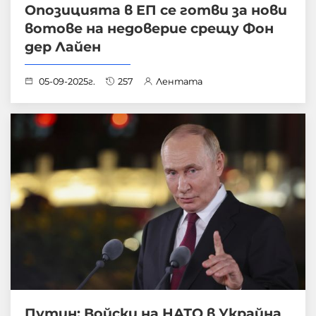
Опозицията в ЕП се готви за нови
вотове на недоверие срещу Фон
дер Лайен
05-09-2025г.
257
Лентата
Путин: Войски на НАТО в Украйна