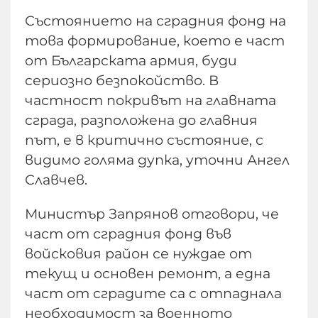
Състоянието на сградния фонд на
това формирование, което е част
от Българската армия, буди
сериозно безпокойство. В
частност покривът на главната
сграда, разположена до главния
път, е в критично състояние, с
видимо голяма дупка, уточни Ангел
Славчев.
Министър Запрянов отговори, че
част от сградния фонд във
войсковия район се нуждае от
текущ и основен ремонт, а една
част от сградите са с отпаднала
необходимост за военното