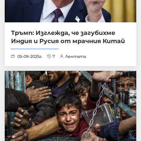
Тръмп: Изглежда, че загубихме
Индия и Русия от мрачния Китай
05-09-2025г.
7
Лентата