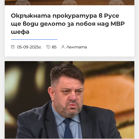
Окръжната прокуратура в Русе
ще води делото за побоя над МВР
шефа
05-09-2025г.
85
Лентата