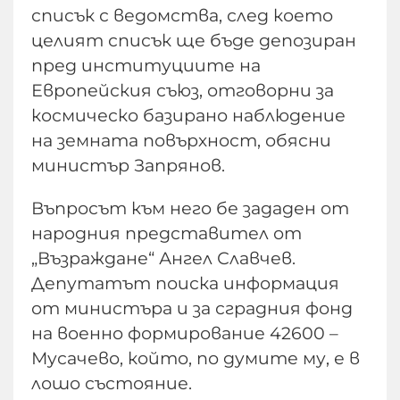
списък с ведомства, след което
целият списък ще бъде депозиран
пред институциите на
Европейския съюз, отговорни за
космическо базирано наблюдение
на земната повърхност, обясни
министър Запрянов.
Въпросът към него бе зададен от
народния представител от
„Възраждане“ Ангел Славчев.
Депутатът поиска информация
от министъра и за сградния фонд
на военно формирование 42600 –
Мусачево, който, по думите му, е в
лошо състояние.