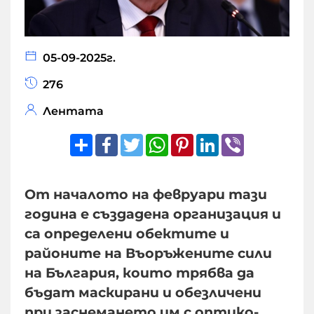
05-09-2025г.
276
Лентата
Share
Facebook
Twitter
WhatsApp
Pinterest
LinkedIn
Viber
От началото на февруари тази
година е създадена организация и
са определени обектите и
районите на Въоръжените сили
на България, които трябва да
бъдат маскирани и обезличени
при заснемането им с оптико-