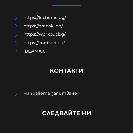
08-08-2026г.
156
Гост-автор
https://lechenie.bg/
https://gradski.bg/
https://workout.bg/
https://contract.bg/
IDEAMAX
КОНТАКТИ
Направете запитване
Външно министерство привика
СЛЕДВАЙТЕ НИ
украинската посланичка заради
падналия дрон