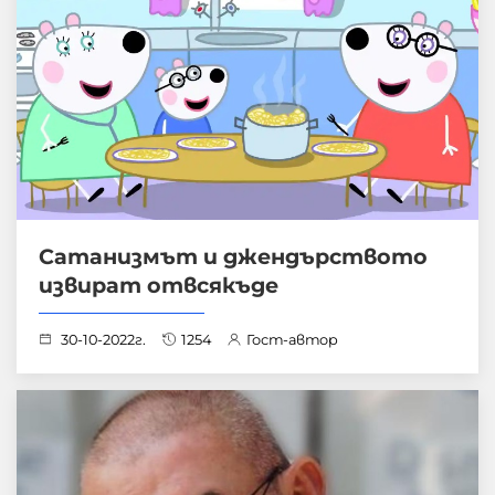
Сатанизмът и джендърството
извират отвсякъде
30-10-2022г.
1254
Гост-автор