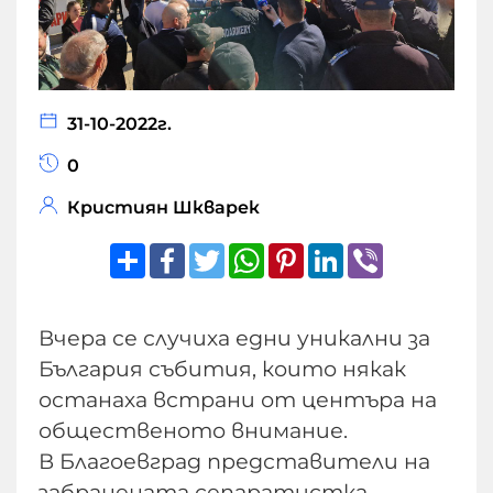
31-10-2022г.
0
Кристиян Шкварек
Share
Facebook
Twitter
WhatsApp
Pinterest
LinkedIn
Viber
Вчера се случиха едни уникални за
България събития, които някак
останаха встрани от центъра на
общественото внимание.
В Благоевград представители на
забранената сепаратистка