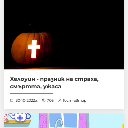
Хелоуин - празник на страха,
смъртта, ужаса
30-10-2022г.
706
Гост-автор