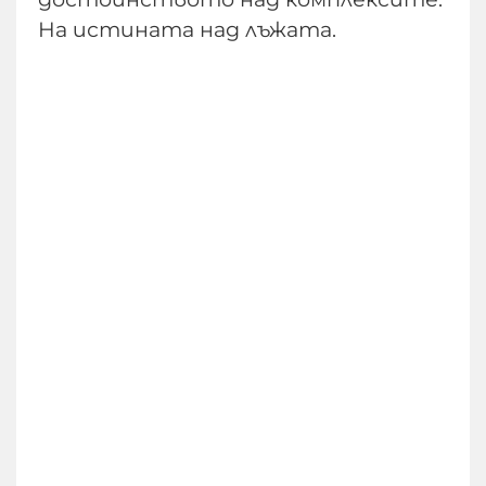
На истината над лъжата.