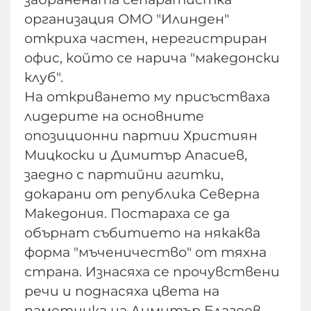
организация ОМО "Илинден"
откриха частен, нерегистриран
офис, който се нарича "македонски
клуб".
На откриването му присъстваха
лидерите на основните
опозиционни партии Християн
Мицкоски и Димитър Апасиев,
заедно с партийни агитки,
докарани от република Северна
Македония. Постараха се да
обърнат събитието на някаква
форма "мъченичество" от тяхна
страна. Изнасяха се прочувствени
речи и поднасяха цвета на
паметника на Димитър Благоев -