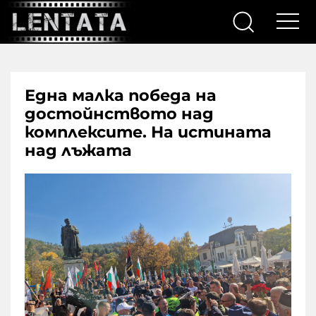
Една малка победа на
достойнството над
комплексите. На истината
над лъжата