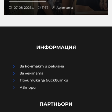
07-08-2026г.
1167
Лентата
ИНФОРМАЦИЯ
За контакт и реклама
За лентата
Политика за бисквитки
Запис: Никанор се опитал да
Aвтори
намеси Ватикана, Пеевски и
Борисов в избора на патриарх
през 2024 г.
ПАРТНЬОРИ