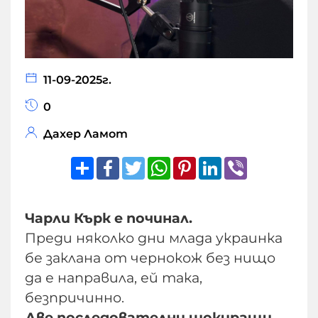
11-09-2025г.
0
Дахер Ламот
Share
Facebook
Twitter
WhatsApp
Pinterest
LinkedIn
Viber
Чарли Кърк е починал.
Преди няколко дни млада украинка
бе заклана от чернокож без нищо
да е направила, ей така,
безпричинно.
Две последователни шокиращи