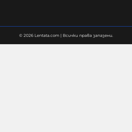
© 2026 Lentata.com | Всички права запазени.
Повече от 1000 германски юристи
подкрепят призива за забрана на
AfD „в защита на демокрацията“
07-08-2026г.
90
Лентата