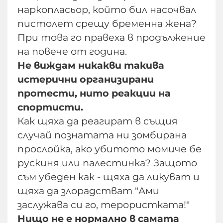
наркопласьор, който бил насочвал
пистолет срещу бременна жена?
При това го правеха в продължение
на повече от година.
Не виждам никакви такива
истерични организирани
протести, нито реакции на
спортисти.
Как щяха да реагират в същия
случай познатата ни зомбирана
прослойка, ако убитото момиче бе
рускиня или палестинка? Защото
съм убеден как - щяха да ликуват и
щяха да злорадстват "Ами
заслужава си го, терористката!"
Нищо не е нормално в самата