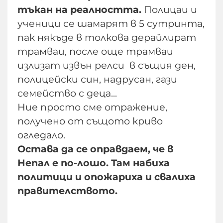
тъкан на реалността.
Полицаи и
ученици се шамарят в 5 сутринта,
пак някъде в толкова дерайлират
трамваи, после още трамваи
излизат извън релси в същия ден,
полицейски син, надрусан, гази
семейство с деца...
Ние просто сме отражение,
получено от същото криво
огледало.
Остава да се оправдаем, че в
Непал е по-лошо. Там набиха
политици и опожариха и свалиха
правителството.