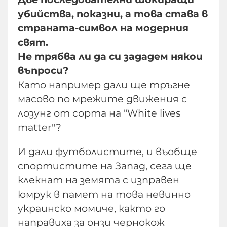
убийства, показни, а това става в
страната-символ на модерния
свят.
Не трябва ли да си зададем някои
въпроси?
Като например дали ще тръгне
масово по мрежите движения с
лозунг от сорта на "White lives
matter"?
И дали футболистите, и въобще
спортистите на Запад, сега ще
клекнат на земята с изправен
юмрук в памет на това невинно
украинско момиче, както го
направиха за онзи чернокож