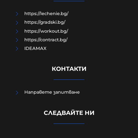
07-08-2026г.
243
Лентата
https://lechenie.bg/
https://gradski.bg/
https://workout.bg/
https://contract.bg/
IDEAMAX
КОНТАКТИ
Направете запитване
Шведски депутат от лява
партия възхвали затворен
СЛЕДВАЙТЕ НИ
командир от Бригадите на
мъчениците от ал-Акса
07-08-2026г.
87
Лентата