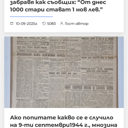
забравя как съобщих: “От днес
1000 стари стават 1 нов лев.”
10-09-2025г.
5083
Гост-автор
Ако попитате какво се е случило
на 9-ти септември1944 г., мнозина