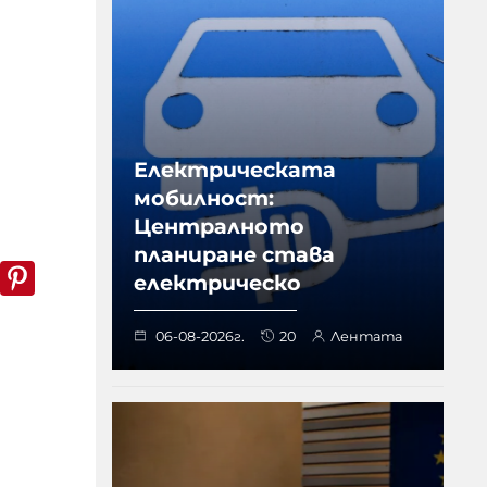
Електрическата
мобилност:
Централното
планиране става
k
er
WhatsApp
Pinterest
електрическо
06-08-2026г.
20
Лентата