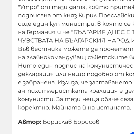
"Утро" от тази дата, който притежа
подписана от княз Кирил Преславск
още един куп министри, в която се к
на Германия и че "БЪЛГАРИЯ ДНЕС 
ЧУВСТВАТА НА БЪЛГАРСКИЯ НАРОД И
Във вестника можете да прочетете
на главнокомандуващ съветските во
Нито един подпис на комунистически
декларация или нещо подобно от к
е забранена. Излиза, че заставанет
антихитлеристката коалиция е дел
комунисти. За тези неща обаче сега
коректно. Майната й на истината.
Автор:
Борислав Борисов