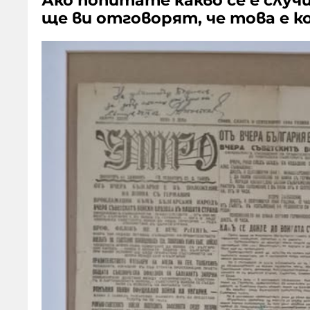
Ако попитате какво се е случи
ще ви отговорят, че това е 