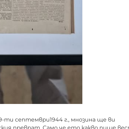
 9-ти септември1944 г., мнозина ще ви
кия преврат. Само че ето какво пише ве