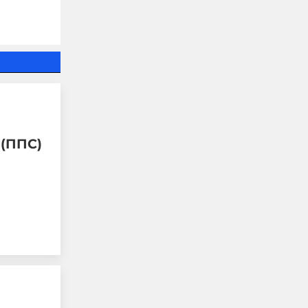
Когато Урсула плаща на
Мароко за да ги спре да
правят мизерии по
границите тя
всъщност възражда
една много стара
римска традиция
 (ППС)
06-08-2026г.
215
Гост-автор