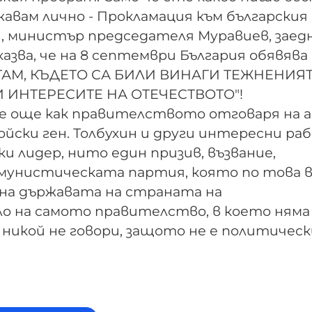
вам лично - Прокламация към българския 
и, министър председателя Муравиев, заедн
азва, че на 8 септември България обявява
Е ТАМ, КЪДЕТО СА БИЛИ ВИНАГИ ТЕЖНЕНИЯ
 ИНТЕРЕСИТЕ НА ОТЕЧЕСТВОТО"!
 още как правителството отговаря на а
йски ген. Толбухин и други интересни ра
 лидер, нито един призив, възвание,
омунистическата партия, която по това 
о на държавата на страната на
о на самото правителство, в което няма
 никой не говори, защото не е политическ