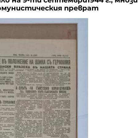
ло на 9-ти септември1944 г., мноз
комунистическия преврат