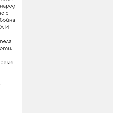
народ,
о с
 война
ТА И
пела
Кръвопролитен мир!
боти.
06-08-2026г.
247
време
Емил Йотовски
и