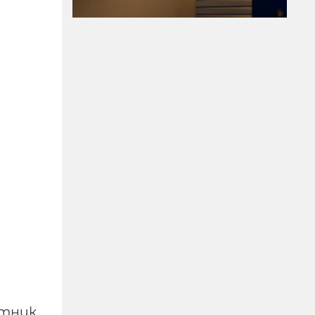
Цензурата е
информация: EDMO и
новият европейски
новговор
06-08-2026г.
78
Лентата
стник