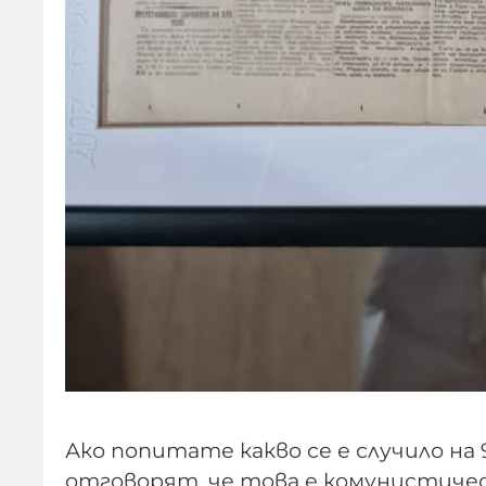
Ако попитате какво се е случило на
отговорят, че това е комунистичес