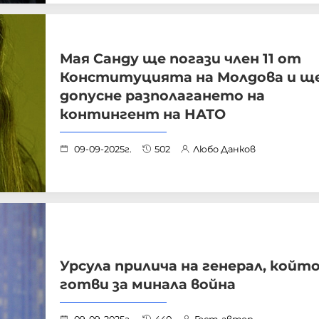
Мая Санду ще погази член 11 от
Конституцията на Молдова и щ
допусне разполагането на
контингент на НАТО
09-09-2025г.
502
Любо Данков
Урсула прилича на генерал, който
готви за минала война