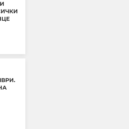
ТИ
СИЧКИ
Автобусен шофьор
ИЦЕ
свали дете със
специални
потребности и го
остави само на пътя на
37 °C
06-08-2026г.
253
Лентата
Този човек или не
МВРИ.
пътува и няма
НА
НАЙ-ЧЕТЕНИ
никаква
представа какви
са цените в най-
добрите
ресторанти по
света, или
просто е
изключително