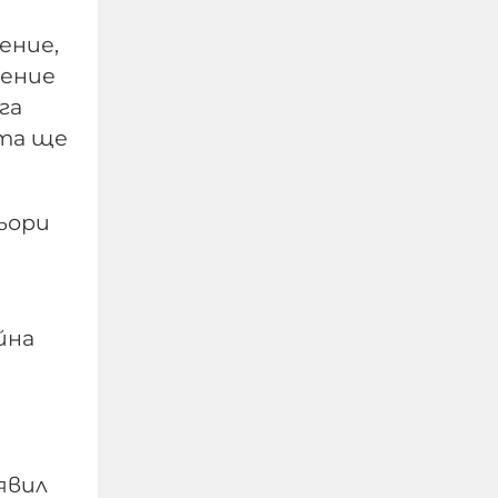
ение,
шение
га
ата ще
ьори
Мицкоски: И България и
Северна Македония са
ангажирани с проекта
йна
за изграждане на
Коридор 8
06-08-2026г.
58
Лентата
явил