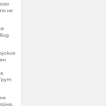
ного
то не
се
двид
руския
мен
Ирландия предлага 26
седмици платено
майчинство на
а.
„бременни мъже“
“Трут
06-08-2026г.
80
Лентата
 на
ойна,