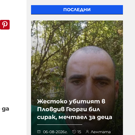
ПОСЛЕДНИ
k
er
WhatsApp
Pinterest
Жестоко убитият в
 да
Пловдив Георги бил
сирак, мечтаел за деца
06-08-2026г.
15
Лентата