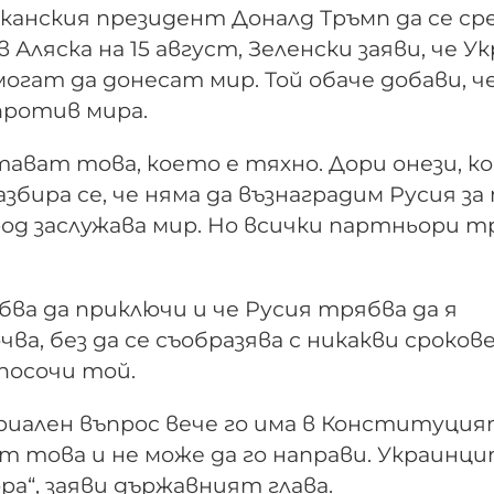
анския президент Доналд Тръмп да се ср
ляска на 15 август, Зеленски заяви, че У
огат да донесат мир. Той обаче добави, ч
против мира.
ават това, което е тяхно. Дори онези, к
азбира се, че няма да възнаградим Русия за
род заслужава мир. Но всички партньори т
ва да приключи и че Русия трябва да я
ва, без да се съобразява с никакви срокове
 посочи той.
иален въпрос вече го има в Конституция
от това и не може да го направи. Украинц
ра“, заяви държавният глава.