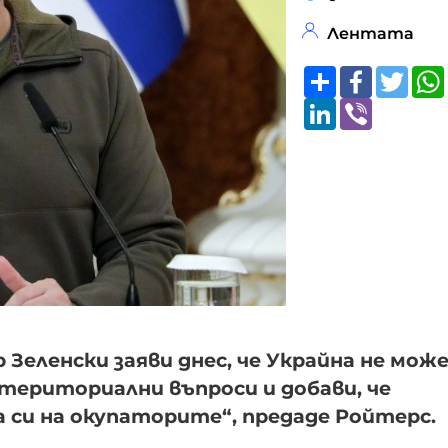
Лентата
Share
Faceboo
Twitt
LinkedIn
Viber
еленски заяви днес, че Украйна не може
териториални въпроси и добави, че
 си на окупаторите“, предаде Ройтерс.