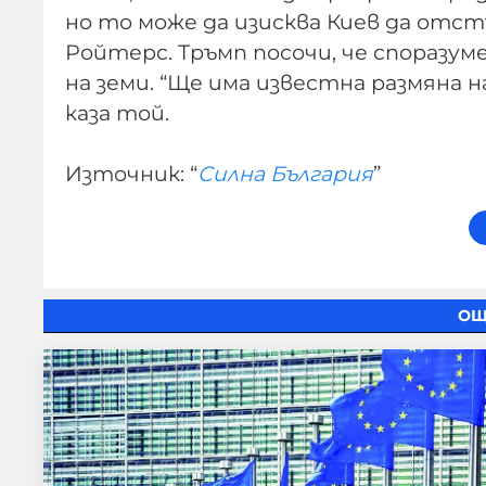
но то може да изисква Киев да от
Ройтерс. Тръмп посочи, че споразу
на земи. “Ще има известна размяна 
каза той.
Източник: “
Силна България
”
ОЩ