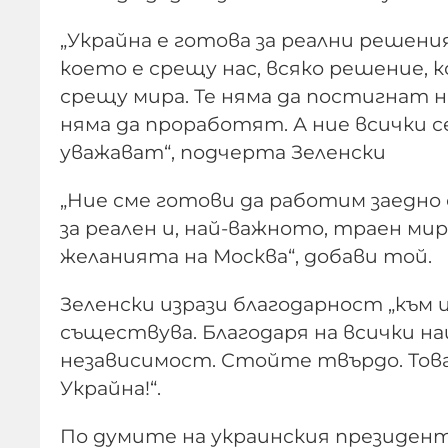
„Украйна е готова за реални решени
което е срещу нас, всяко решение, 
срещу мира. Те няма да постигнат 
няма да проработят. А ние всички с
уважават“, подчерта Зеленски
„Ние сме готови да работим заедно
за реален и, най-важното, траен мир
желанията на Москва“, добави той.
Зеленски изрази благодарност „към ц
съществува. Благодаря на всички н
независимост. Стойте твърдо. Това 
Украйна!“.
По думите на украинския президент