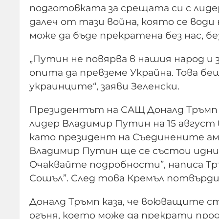
подготовката за срещата си с лидер
далеч от тази война, която се води
може да бъде прекратена без нас, бе
„Путин не повярва в нашия народ и 
опита да превземе Украйна. Това бе
украинците“, заяви Зеленски.
Президентът на САЩ Доналд Тръмп о
лидер Владимир Путин на 15 август 
като президент на Съединените ам
Владимир Путин ще се състои идния 
Очаквайте подробности”, написа Тр
Сошъл”. След това Кремъл потвърди
Доналд Тръмп каза, че воюващите ст
огъня, което може да прекрати про