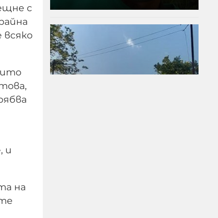
ещне с
крайна
е всяко
оито
 това,
рябва
Съдът спря
, и
събарянето на 12
жилищни сгради в Баба
Алино
та на
ите
06-08-2026г.
87
Лентата