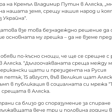
а на Кремъл Владимир Путин в Аляска, „м
 на нашата земя, срещу нашия народ и коя
з Украйна“.
затова взе това безнадеждно решение да 
ше основната му грешка – да не вземе пре
бяви по-късно снощи, че ще се срещне с 
в Аляска. “Дългоочакваната среща между 
ерикански щати и президента на Русия
петък, 15 август, във Великия щат Аляск
ъмп в публикация в социалната си мрежа 
 срещата в Аляска.
рани са близо до споразумение за спиране
дължавщата вече три и половина години в