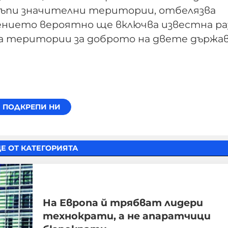
стъпи значителни територии, отбелязва
мението вероятно ще включва известна р
на територии за доброто на двете държав
Е ОТ КАТЕГОРИЯТА
На Европа й трябват лидери
технократи, а не апаратчици