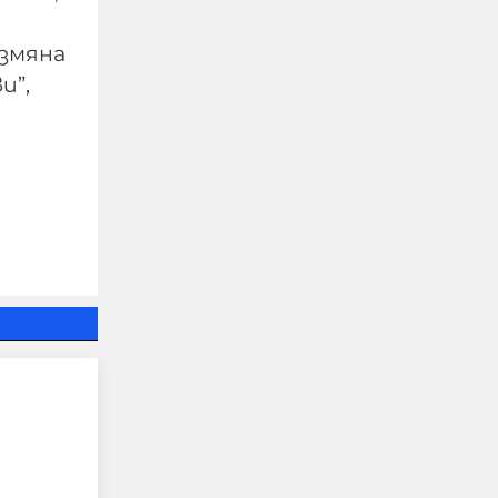
азмяна
и”,
Чудо в „Пирогов“: 15-
годишният борец,
останал парализиран,
отново ходи
06-08-2026г.
121
Лентата
Този човек или не
пътува и няма
НАЙ-ЧЕТЕНИ
никаква