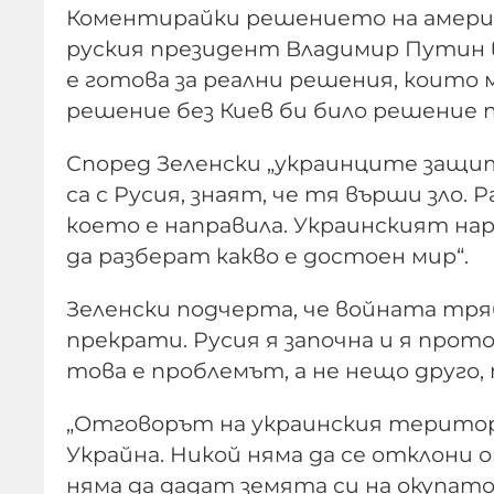
Коментирайки решението на америк
руския президент Владимир Путин в А
е готова за реални решения, които м
решение без Киев би било решение 
Според Зеленски „украинците защит
са с Русия, знаят, че тя върши зло. Р
което е направила. Украинският на
да разберат какво е достоен мир“.
Зеленски подчерта, че войната тряб
прекрати. Русия я започна и я проточ
това е проблемът, а не нещо друго,
„Отговорът на украинския територ
Украйна. Никой няма да се отклони 
няма да дадат земята си на окупато