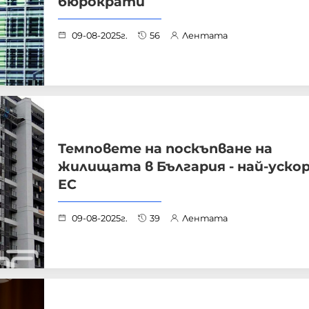
бюрократи
09-08-2025г.
56
Лентата
Темповете на поскъпване на
жилищата в България - най-ускор
ЕС
09-08-2025г.
39
Лентата