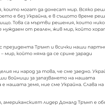
я, които могат да донесат мир. Всяко реш
което е без Украйна, е в същото време ре
нищо. Това са мъртви решения, които нико
е нуждаем от реален, жив мир, който хор
 с президента Тръмп и всички наши партн
 – мир, който няма да се срине заради
елия ни народ за това, че сме заедно. Укра
аши войници за запазването на нашата
е нашата земя, ние сме Украйна. Слава на
, американският лидер Доналд Тръмп е об