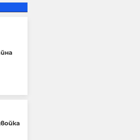
айна
Петима непълнолетни
"ловци на педофили"
обвинени за
жестокото убийство в
Пловдив
двойка
06-08-2026г.
21
Лентата