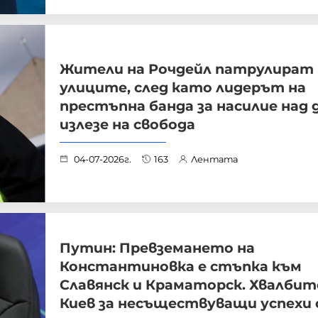
Жители на Рочдейл патрулират
улиците, след като лидерът на
престъпна банда за насилие над 
излезе на свобода
04-07-2026г.
163
Лентата
Путин: Превземането на
Константиновка е стъпка към
Славянск и Краматорск. Хвалбит
Киев за несъществуващи успехи 