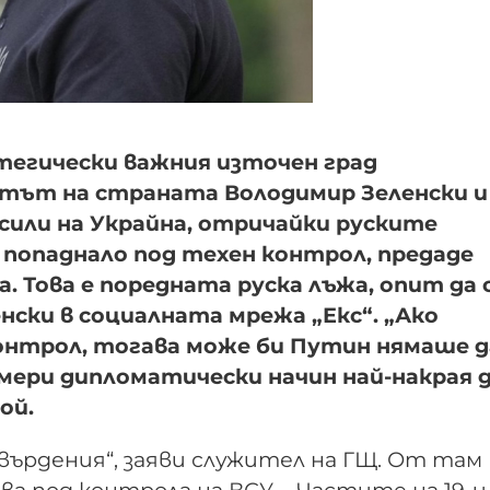
тегически важния източен град
нтът на страната Володимир Зеленски и
или на Украйна, отричайки руските
 попаднало под техен контрол, предаде
а. Това е поредната руска лъжа, опит да 
енски в социалната мрежа „Екс“. „Ако
онтрол, тогава може би Путин нямаше д
амери дипломатически начин най-накрая 
ой.
върдения“, заяви служител на ГЩ. От там
а под контрола на ВСУ. „Частите на 19-и