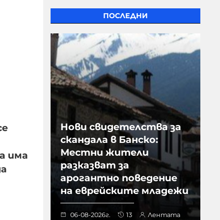
ПОСЛЕДНИ
Нови свидетелства за
се
скандала в Банско:
Местни жители
а има
разказват за
да
арогантно поведение
на еврейските младежи
06-08-2026г.
13
Лентата