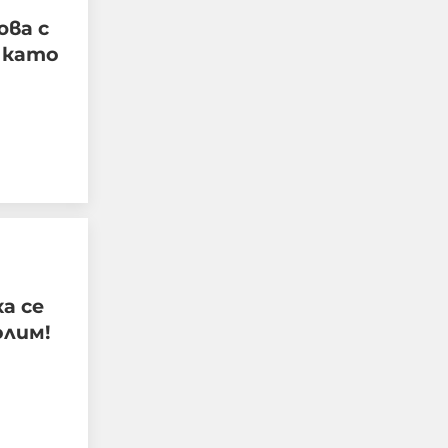
юва с
А като
Meta съобщава, че неин
изкуствен интелект
излезе извън контрол и
хакна друга компания
а се
по време на тестове
олим!
06-08-2026г.
27
Лентата
Този човек или не
пътува и няма
НАЙ-ЧЕТЕНИ
никаква