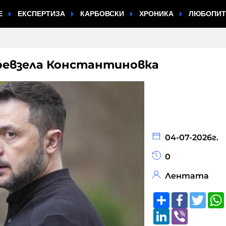
Е
ЕКСПЕРТИЗА
КАРБОВСКИ
ХРОНИКА
ЛЮБОПИ
превзела Константиновка
04-07-2026г.
0
Лентата
Share
Faceboo
Twitt
LinkedIn
Viber