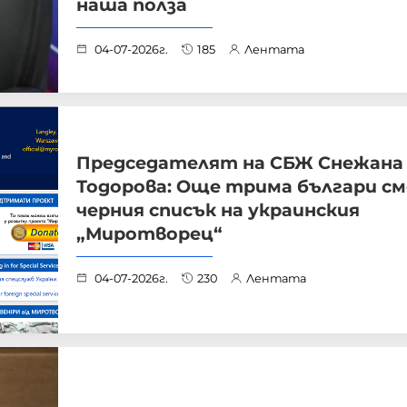
наша полза
04-07-2026г.
185
Лентата
Председателят на СБЖ Снежана
Тодорова: Още трима българи см
черния списък на украинския
„Миротворец“
04-07-2026г.
230
Лентата