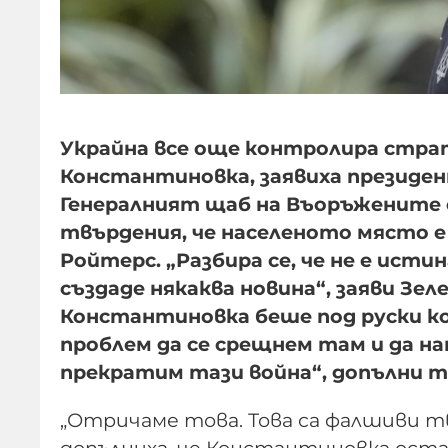
Украйна все още контролира стра
Константиновка, заявиха президе
Генералният щаб на Въоръжените с
твърдения, че населеното място е
Ройтерс. „Разбира се, че не е истин
създаде някаква новина“, заяви Зел
Константиновка беше под руски к
проблем да се срещнем там и да н
прекратим тази война“, допълни т
„Отричаме това. Това са фалшиви т
допълниха, че Константиновка остав