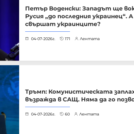
Петър Воденски: Западът ще во
Русия „до последния украинец“. 
свършат украинците?
04-07-2026г.
171
Лентата
Тръмп: Комунистическата заплах
възражда в САЩ. Няма да го позв
04-07-2026г.
60
Лентата