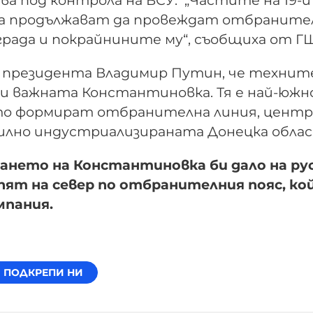
па продължават да провеждат отбраните
града и покрайнините му“, съобщиха от ГЩ
а президента Владимир Путин, че технит
ки важната Константиновка. Тя е най-юж
то формират отбранителна линия, центр
 силно индустриализираната Донецка обла
ането на Константиновка би дало на р
пят на север по отбранителния пояс, к
мпания.