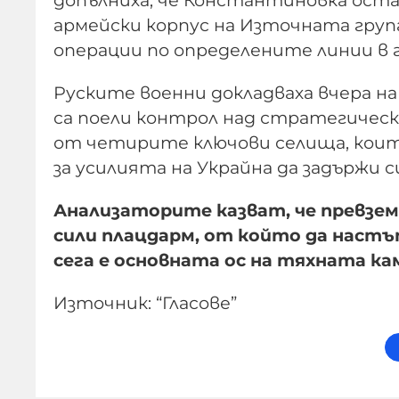
армейски корпус на Източната гру
операции по определените линии в 
Руските военни докладваха вчера н
са поели контрол над стратегичес
от четирите ключови селища, кои
за усилията на Украйна да задържи
Анализаторите казват, че превзем
сили плацдарм, от който да настъ
сега е основната ос на тяхната ка
Източник: “Гласове”