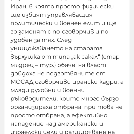
Иран, в която просто физически
ще избият управляващия
политически и военен елит и ще
го заменят с по-сговорчив и по-
удобен за тях. След
унищожаването на старата
върхушка от типа „ак сакал“ (стар
мъдрец – тур.) обаче, на власт
дойдоха не подготвяните от
МОСАД сговорчиви ирански кадри, а
млади духовни и военни
ръководители, които много бързо
организираха отбрана, при това не
просто отбрана, а ефективно
нападение над американски и
израелски цели и разширяване на