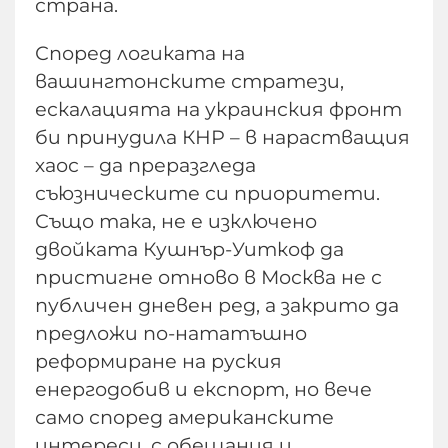
страна.
Според логиката на
вашингтонските стратези,
ескалацията на украинския фронт
би принудила КНР – в нарастващия
хаос – да преразгледа
съюзническите си приоритети.
Също така, не е изключено
двойката Кушнър-Уиткоф да
пристигне отново в Москва не с
публичен дневен ред, а закрито да
предложи по-нататъшно
реформиране на руския
енергодобив и експорт, но вече
само според американските
интереси, с обещания и