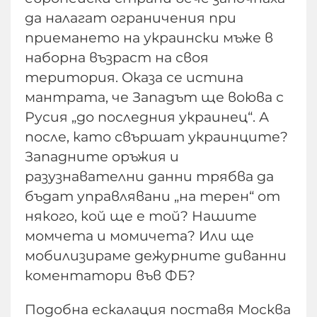
да налагат ограничения при
приемането на украински мъже в
наборна възраст на своя
територия. Оказа се истина
мантрата, че Западът ще воюва с
Русия „до последния украинец“. А
после, като свършат украинците?
Западните оръжия и
разузнавателни данни трябва да
бъдат управлявани „на терен“ от
някого, кой ще е той? Нашите
момчета и момичета? Или ще
мобилизираме дежурните диванни
коментатори във ФБ?
Подобна ескалация поставя Москва