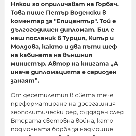
Някои го оприличават на Горбач.
Това пише Петър Воденски в
коментар за "Епицентър". Той е
дългогодишен дипломат. Бил е
наш посланик в Турция, Кипър и
Молдова, както и два пъти шеф
на кабинета на външния
министър. Автор на книгата „А
иначе дипломацията е сериозен
занаят”.
От десетилетия в света тече
преформатиране на досегашния
геополитически ред, създаден след
Втората световна война, като
подмолната борба за надмощие