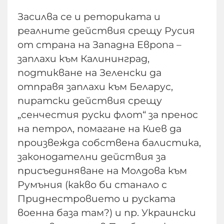
Засилва се и реториката и
реалните действия срещу Русия
от страна на Западна Европа –
заплахи към Калининград,
подтикване на Зеленски да
отправя заплахи към Беларус,
пиратски действия срещу
„сенчестия руски флот“ за пренос
на петрол, помагане на Киев да
произвежда собствена балистика,
законодателни действия за
присъединяване на Молдова към
Румъния (какво би станало с
Приднестровието и руската
военна база там?) и пр. Украински