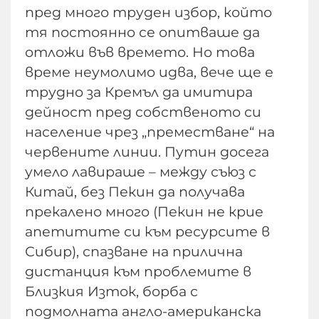
пред много труден избор, който
тя постоянно се опитваше да
отложи във времето. Но това
време неумолимо идва, вече ще е
трудно за Кремъл да имитира
дейност пред собственото си
население чрез „преместване“ на
червените линии. Путин досега
умело лавираше – между съюз с
Китай, без Пекин да получава
прекалено много (Пекин не крие
апетитите си към ресурсите в
Сибир), спазване на прилична
дистанция към проблемите в
Близкия Изток, борба с
подмолната англо-американска