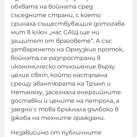
обхвата на войната сред
съседните страни, с което
сринаха съществуващия дотогава
мит в ключ „нас САЩ ще ни
защитят от враговете“. А със
затварянето на Ормузкия проток,
войната се разпространи в
икономическо отношение върху
целия свят, който настръхна
срещу авантюрата на Тръмп и
Нетаняху, засегнала енергийните
доставки и цените на петрола, а
заедно с това бръкнала дълбоко в
джоба на техните граждани.
Независимо от публичните