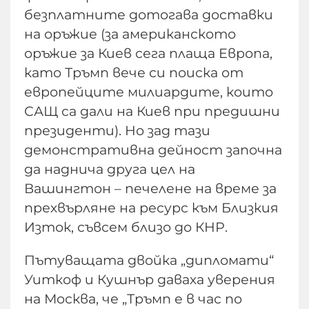
безплатните дотогава доставки
на оръжие (за американското
оръжие за Киев сега плаща Европа,
като Тръмп вече си поиска от
европейците милиардите, които
САЩ са дали на Киев при предишни
президенти). Но зад тази
демонстративна дейност започна
да наднича друга цел на
Вашингтон – печелене на време за
прехвърляне на ресурс към Близкия
Изток, съвсем близо до КНР.
Пътуващата двойка „дипломати“
Уиткоф и Кушнър даваха уверения
на Москва, че „Тръмп е в час по