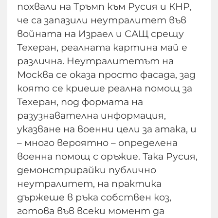
похвали на Тръмп към Русия и КНР,
че са запазили неутралитет във
войната на Израел и САЩ срещу
Техеран, реалната картина май е
различна. Неутралитетът на
Москва се оказа просто фасада, зад
която се криеше реална помощ за
Техеран, под формата на
разузнавателна информация,
указване на военни цели за атака, и
– много вероятно – определена
военна помощ с оръжие. Така Русия,
демонстрирайки публично
неутралитет, на практика
държеше в ръка собствен коз,
готова във всеки момент да