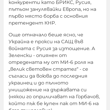
конкуренти като БРИКС, Русия,
пътьом занулявайки Европа, но на
първо място борба с основния
претендент КНР.
Още отначало беше ясно, че
Украйна е прокси на САЩ във
войната с Русия за изтощение. А
Зеленски - опиянен от
отредената му от МИ-6 роля на
„велик световен стратег“ - се
съгласи да воюва до последния
украинец и до пълното
унищожение на държавата си
(някои го оприличават на Горбачов,
който пък бе купен пак от МИ-6 на