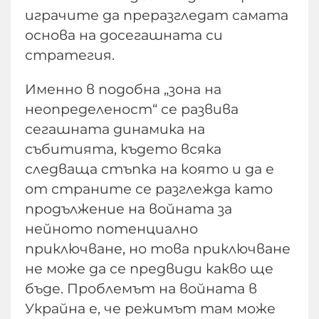
играчите да преразгледат самата
основа на досегашната си
стратегия.
Именно в подобна „зона на
неопределеност“ се развива
сегашната динамика на
събитията, където всяка
следваща стъпка на която и да е
от страните се разглежда като
продължение на войната за
нейното потенциално
приключване, но това приключване
не може да се предвиди какво ще
бъде. Проблемът на войната в
Украйна е, че режимът там може