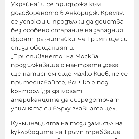
Украйна“ и се придържа към
договореното в Анкоридж. Кремъл
се успокои и продължи да действа
без особено старание на западния
фронт, разчитайки, че Тръмп ще си
спази обещанията.
„Приспиването“ на Москва
продължаваше с мантрата „сега
ще натиснем още малко Киев, не се
притеснявайте, всичко е под
контрол“, за да могат
американците да съсредоточат
усилията си върху главната цел.
Кулминацията на този замисъл на
кукловодите на Тръмп трябваше