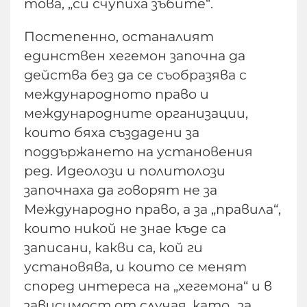
това, „си счупиха зъбите“.
Постепенно, останалият
единствен хегемон започна да
действа без да се съобразява с
международното право и
международните организации,
които бяха създадени за
поддържането на установения
ред. Идеолози и политолози
започнаха да говорят не за
Международно право, а за „правила“,
които никой не знае къде са
записани, какви са, кой ги
установява, и които се менят
според интереса на „хегемона“ и в
зависимост от случая, като „за