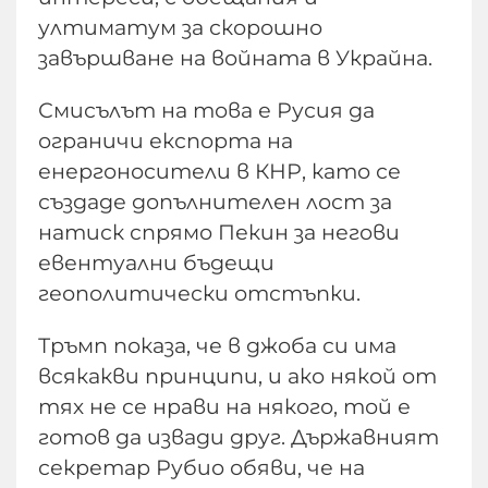
ултиматум за скорошно
завършване на войната в Украйна.
Смисълът на това е Русия да
ограничи експорта на
енергоносители в КНР, като се
създаде допълнителен лост за
натиск спрямо Пекин за негови
евентуални бъдещи
геополитически отстъпки.
Тръмп показа, че в джоба си има
всякакви принципи, и ако някой от
тях не се нрави на някого, той е
готов да извади друг. Държавният
секретар Рубио обяви, че на