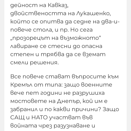
дейност на Кавказ,
двойствеността на Лукашенко,
който се опитва да седне на два-и-
повече стола, и пр. Но сега
„прозорецът на възможното“
лавиране се стесни до опасна
степен и трябва да се вземат
смели решения.
Все повече стават въпросите към
Кремъл от типа: защо военните
вече пет години не разрушиха
мостовете на Днепър, кой им е
забранил и по какви причини? Защо
САЩ и НАТО участват във
войната чрез разузнаване и