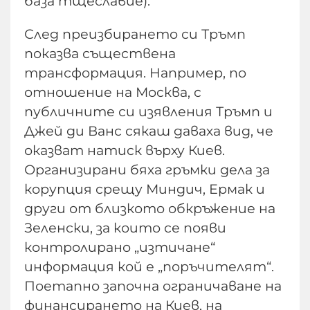
база тщеславие).
След преизбирането си Тръмп
показва съществена
трансформация. Например, по
отношение на Москва, с
публичните си изявления Тръмп и
Джей ди Ванс сякаш даваха вид, че
оказват натиск върху Киев.
Организирани бяха гръмки дела за
корупция срещу Миндич, Ермак и
други от близкото обкръжение на
Зеленски, за които се появи
контролирано „изтичане“
информация кой е „поръчителят“.
Поетапно започна ограничаване на
финансирането на Киев, на