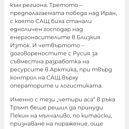
към региона. Третото –
предполагаемата победа над Иран,
с която САЩ биха станали
едноличен господар над
енергоносителите в Близкия
Изток. И четвъртото –
договореностите с Русия за
съвместна разработка на
ресурсите в Арктика, при твърд
контрол на САЩ върху
операторите и логистиката.
Именно с тези „четири аса“ в ръка
Тръмп беше решил да принуди
Пекин на мълчаливо, по китайски,
признаване на поражение, още