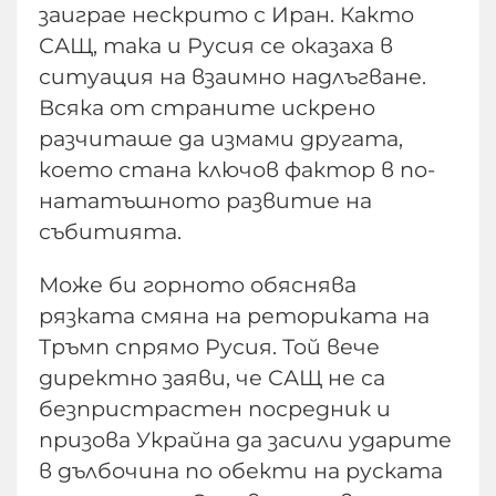
заиграе нескрито с Иран. Както
САЩ, така и Русия се оказаха в
ситуация на взаимно надлъгване.
Всяка от страните искрено
разчиташе да измами другата,
което стана ключов фактор в по-
нататъшното развитие на
събитията.
Може би горното обяснява
рязката смяна на реториката на
Тръмп спрямо Русия. Той вече
директно заяви, че САЩ не са
безпристрастен посредник и
призова Украйна да засили ударите
в дълбочина по обекти на руската