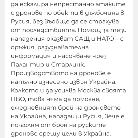
да ескалира непрестанно атаките
с дронове по обекти в дълбочина в
Русия, без въобще да се страхува
от последствията. Помощ за тези
нападения оказват САЩ и НАТО – с
оръжия, разузнавателна
информация и насочване чрез
Палантир и Старлинк.
Производството на дронове е
напълно изнесено извън Украйна.
Колкото и да усилва Москва своята
ПВО, това няма да помогне,
ежедневният брой на дроновете
на Украйна, нападащи Русия, вече е
по-голям от броя на руските
дронове срещу цели в Украйна.