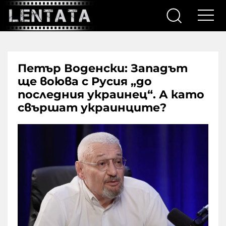
Петър Воденски: Западът
ще воюва с Русия „до
последния украинец“. А като
свършат украинците?