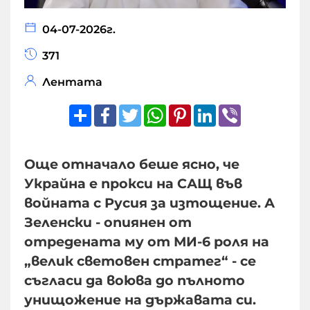
04-07-2026г.
371
Лентата
Share
Facebook
Twitter
WhatsApp
Pinterest
LinkedIn
Viber
Още отначало беше ясно, че
Украйна е прокси на САЩ във
войната с Русия за изтощение. А
Зеленски - опиянен от
отредената му от МИ-6 роля на
„велик световен стратег“ - се
съгласи да воюва до пълното
унищожение на държавата си.