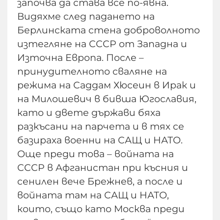
започва да става все по-явна.
Видяхме след падането на
Берлинската стена доброволното
изтегляне на СССР от Западна и
Източна Европа. После –
принудителното сваляне на
режима на Саддам Хюсеин в Ирак и
на Милошевич в бивша Югославия,
като и двете държави бяха
разкъсани на парчета и в тях се
базираха военни на САЩ и НАТО.
Още преди това – войната на
СССР в Афганистан при късния и
сенилен вече Брежнев, а после и
войната там на САЩ и НАТО,
които, също като Москва преди