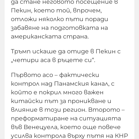
да стане неговото посещение в
Пекин, което той, впрочем,
отложи няколко пъти поради
забавяне на подготовката на
американската страна.
Тръмп искаше да отиде в Пекин с
„четири аса в ръцете си“.
Първото асо – фактически
контрол над Панамския канал, с
който е покрил много важен
китайски път за проникване и
влияние в този регион. Второто –
преформатиране на ситуацията
във Венецуела, което още повече
усилва контрола върху пътя на КНР