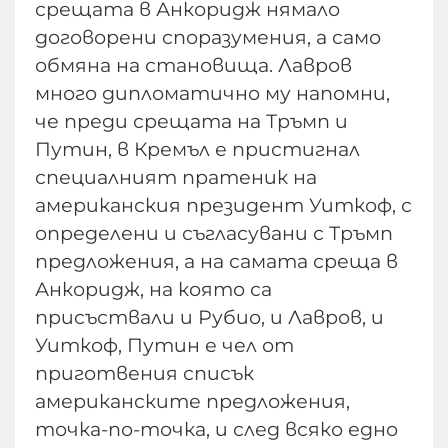
срещата в Анкоридж нямало
договорени споразумения, а само
обмяна на становища. Лавров
много дипломатично му напомни,
че преди срещата на Тръмп и
Путин, в Кремъл е пристигнал
специалният пратеник на
американския президент Уиткоф, с
определени и съгласувани с Тръмп
предложения, а на самата среща в
Анкоридж, на която са
присъствали и Рубио, и Лавров, и
Уиткоф, Путин е чел от
приготвения списък
американските предложения,
точка-по-точка, и след всяко едно