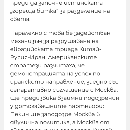
преди да започне истинската
„гореща битка“ за разделение на
света.
Паралелно с това бе задействан
механизъм за разрушаване на
евразийската триада Китай-
Русия-Иран. Американските
стратези разчитаха, че
демонстрацията на успех по
иранското направление, заедно със
сепаративно съглашение с Москва,
ще предизвика взаимни подозрения
у дотогавашните партньори:
Пекин ще заподозре Москва в
двулична политика, а Москва от