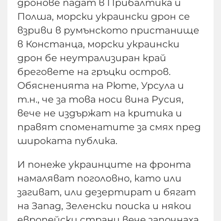
дронове падат в Прибалтика и
Полша, морски украински дрон се
взриви в румънското пристанище
в Констанца, морски украински
дрон бе неутрализиран край
бреговете на гръцки остров.
Обясненията на Рюте, Урсула и
т.н., че за това носи вина Русия,
вече не издържат на критика и
правят споменатите за смях пред
широката публика.
И понеже украинците на фронта
намаляват поголовно, като или
загиват, или дезертират и бягат
на Запад, Зеленски поиска и някои
европейски страни вече започнаха