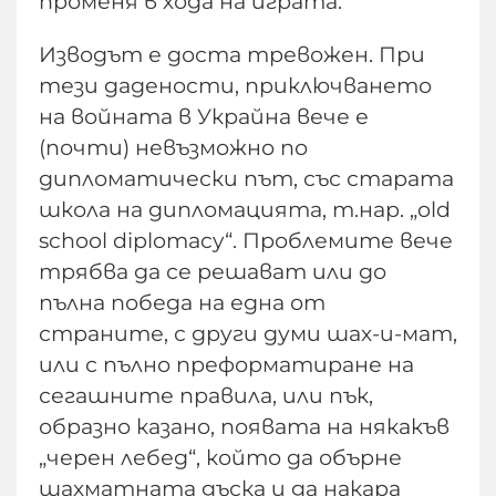
променя в хода на играта.
Изводът е доста тревожен. При
тези дадености, приключването
на войната в Украйна вече е
(почти) невъзможно по
дипломатически път, със старата
школа на дипломацията, т.нар. „old
school diplomacy“. Проблемите вече
трябва да се решават или до
пълна победа на една от
страните, с други думи шах-и-мат,
или с пълно преформатиране на
сегашните правила, или пък,
образно казано, появата на някакъв
„черен лебед“, който да обърне
шахматната дъска и да накара