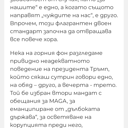
нашите“ е едно, а когато същото
направят „чуждите на нас“, е друго.
Впрочем, този флагрантен двоен
стандарт започна да отвращава
все повече хора.
Нека на горния фон разгледаме
привидно неадекватното
поведение на президента Тръмп,
който сякаш сутрин говори едно,
на обяд – друго, а вечерта - трето.
Той бе избран втори мандат с
обещания за MAGA, за
еманципиране от „дълбоката
държава“, за осветяване на
корупцията преди него,