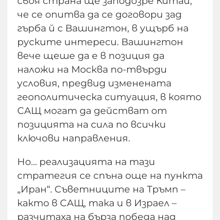
своя страна ще заподозре Китай,
че се опитва да се договори зад
гърба й с Вашингтон, в ущърб на
руските интереси. Вашингтон
вече щеше да е в позиция да
наложи на Москва по-твърди
условия, предвид изменената
геополитическа ситуация, в която
САЩ могат да действат от
позицията на сила по всички
ключови направления.
Но… реализацията на тази
стратегия се спъна още на пункта
„Иран“. Съветниците на Тръмп –
както в САЩ, така и в Израел –
разчитаха на бърза победа над