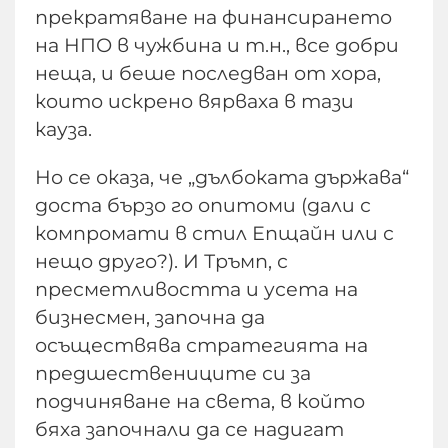
прекратяване на финансирането
на НПО в чужбина и т.н., все добри
неща, и беше последван от хора,
които искрено вярваха в тази
кауза.
Но се оказа, че „дълбоката държава“
доста бързо го опитоми (дали с
компромати в стил Епщайн или с
нещо друго?). И Тръмп, с
пресметливостта и усета на
бизнесмен, започна да
осъществява стратегията на
предшествениците си за
подчиняване на света, в който
бяха започнали да се надигат