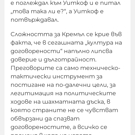
е поглеждал към Уиткоф и е питал
„това така ли е?“, а Уиткоф е
потвърждавал.
Сложността за Кремъл се крие във
факта, че в сегашната „култура на
договорености“ напълно липсва
доверие и дълготрайност.
Преговорите са само техническо-
тактически инструмент за
постигане на по-далечни цели, за
легитимация на политическите
ходове на шахматната дъска, в
която страните не се чувстват
обвързани да спазват
договореностите, а всичко се