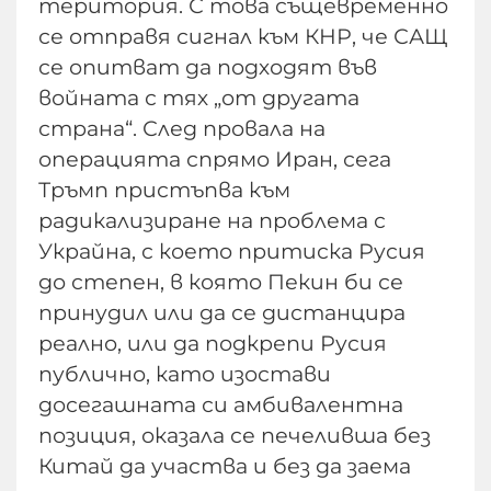
територия. С това същевременно
се отправя сигнал към КНР, че САЩ
се опитват да подходят във
войната с тях „от другата
страна“. След провала на
операцията спрямо Иран, сега
Тръмп пристъпва към
радикализиране на проблема с
Украйна, с което притиска Русия
до степен, в която Пекин би се
принудил или да се дистанцира
реално, или да подкрепи Русия
публично, като изостави
досегашната си амбивалентна
позиция, оказала се печеливша без
Китай да участва и без да заема