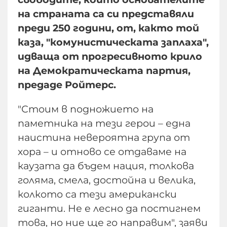
на страната са си представяли
преди 250 години, от, както той
каза, "комунистическата заплаха",
идваща от прогресивното крило
на Демократическата партия,
предаде Ройтерс.
"Стоим в подножието на
паметника на тези герои – една
наистина невероятна група от
хора – и отново се отдаваме на
каузата да бъдем нация, толкова
голяма, смела, достойна и велика,
колкото са тези американски
гиганти. Не е лесно да постигнем
това, но ние ще го направим", заяви