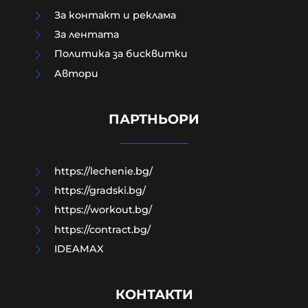
За контакт и реклама
За лентата
Политика за бисквитки
Aвтори
МО след анализ на останките
край Кардам: Най-вероятно е
дрон-примамка "Майя"
ПАРТНЬОРИ
08-08-2026г.
99
Лентата
https://lechenie.bg/
https://gradski.bg/
https://workout.bg/
https://contract.bg/
IDEAMAX
КОНТАКТИ