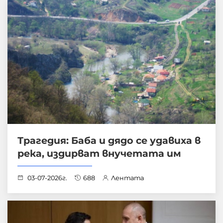
Трагедия: Баба и дядо се удавиха в
река, издирват внучетата им
03-07-2026г.
688
Лентата