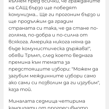
кълнем пред всички, че гражданите
на САЩ бързо ще победят
комунизма... Ще ги прогоним бързо и
ще продължим да градим
страната си така, че да стане по-
голяма, по-добра и по-силна от
всякога. Америка никога няма да
бъде комунистическа държава!",
обяви Тръмп, след което веднага
премина към темата за
предстоящите избори: "Можем да
загубим междинните избори само
ако сами си позволим да ги изгубим",
каза той.
Миналата седмица четирима
кандидати от прогресивното