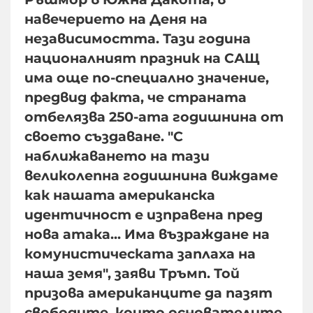
навечерието на Деня на
независимостта. Тази година
националният празник на САЩ
има още по-специално значение,
предвид факта, че страната
отбелязва 250-ата годишнина от
своето създаване. "С
наближаването на тази
великолепна годишнина виждаме
как нашата американска
идентичност е изправена пред
нова атака... Има възраждане на
комунистическата заплаха на
наша земя", заяви Тръмп. Той
призова американците да пазят
свободите, които основателите