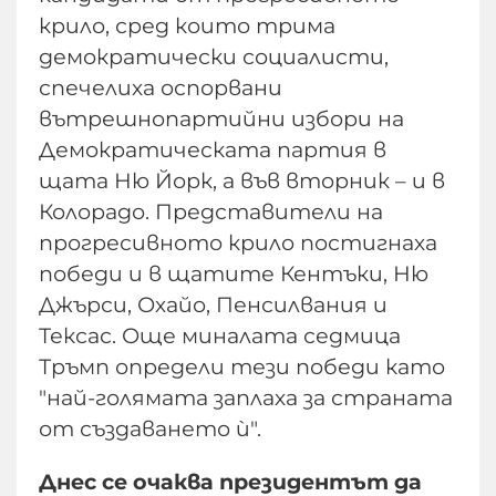
крило, сред които трима
демократически социалисти,
спечелиха оспорвани
вътрешнопартийни избори на
Демократическата партия в
щата Ню Йорк, а във вторник – и в
Колорадо. Представители на
прогресивното крило постигнаха
победи и в щатите Кентъки, Ню
Джърси, Охайо, Пенсилвания и
Тексас. Още миналата седмица
Тръмп определи тези победи като
"най-голямата заплаха за страната
от създаването ѝ".
Днес се очаква президентът да