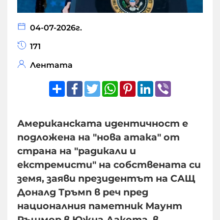
04-07-2026г.
171
Лентата
Share
Facebook
Twitter
WhatsApp
Pinterest
LinkedIn
Viber
Американската идентичност е
подложена на "нова атака" от
страна на "радикали и
екстремисти" на собствената си
земя, заяви президентът на САЩ
Доналд Тръмп в реч пред
националния паметник Маунт
Ръшмор в Южна Дакота, в