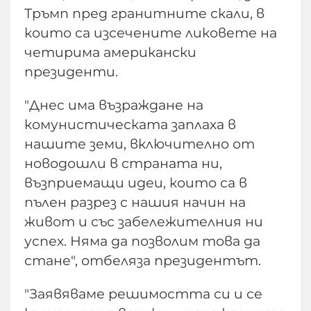
Тръмп пред гранитните скали, в
които са изсечените ликовете на
четирима американски
президенти.
"Днес има възраждане на
комунистическата заплаха в
нашите земи, включително от
новодошли в страната ни,
възприемащи идеи, които са в
пълен разрез с нашия начин на
живот и със забележителния ни
успех. Няма да позволим това да
стане", отбеляза президентът.
"Заявяваме решимостта си и се