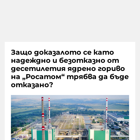
Защо доказалото се като
надеждно и безотказно от
десетилетия ядрено гориво
на „Росатом“ трябва да бъде
отказано?