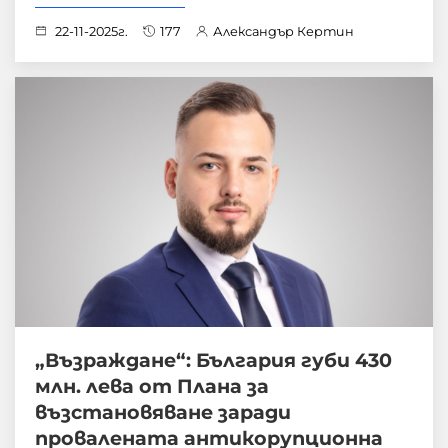
22-11-2025г.
177
Александър Кертин
„Възраждане“: България губи 430
млн. лева от Плана за
възстановяване заради
провалената антикорупционна