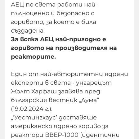
АЕЦ по света работи най-
пълноценно и безопасно с
горивото, за което е била
създадена.
За всяка АЕЦ най-пригодно е
горивото на производителя на
реакторите.
Един от най-авторитетни ядрени
експерти в света - унгарецът
Жолт Харфаш заявява пред
българския вестник „Дума“
(19.02.2024 г.):
„‘Уестингхаус’ доставяше
американско ядрено гориво за
реактори ВВЕР-1000 (идентични