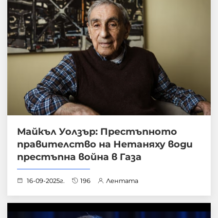
Майкъл Уолзър: Престъпното
правителство на Нетаняху води
престъпна война в Газа
16-09-2025г.
196
Лентата