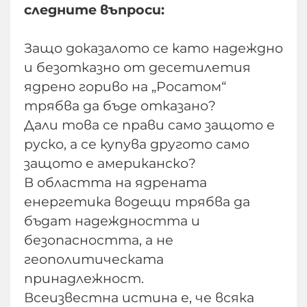
следните въпроси:
Защо доказалото се като надеждно
и безотказно от десетилетия
ядрено гориво на „Росатом“
трябва да бъде отказано?
Дали това се прави само защото е
руско, а се купува другото само
защото е американско?
В областта на ядрената
енергетика водещи трябва да
бъдат надеждността и
безопасността, а не
геополитическата
принадлежност.
Всеизвестна истина е, че всяка