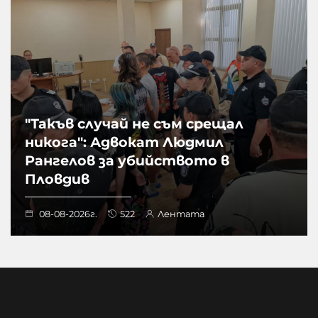
"Такъв случай не съм срещал
никога": Адвокат Людмил
Рангелов за убийството в
Пловдив
08-08-2026г.
522
Лентата