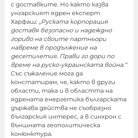
с доставките. Но както казва
унгарският ядрен експерт
Харфаш:
„Руската корпорация
доставя безопасно и надеждно
гориво на своите партньори
навреме в продължение на
десетилетия. Прави го дори по
време на руско-украинската война.“
Със съжаление мога да
констатирам, че, както в други
области, така и в областта на
ядрената енергетика българската
държава действа не съобразно
българския интерес, а в синхрон с
външната геополитическа
конюнктура.