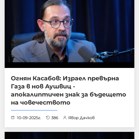
Огнян Касабов: Израел превърна
Газа в нов Аушвиц -
апокалиптичен знак за бъдещето
на човечеството
10-09-2025г.
386
Явор Дачков