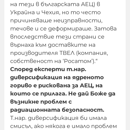
на тези в българската АЕЦ) в
Украйна и Чехия, но то често
причиняваше неизправности,
течове и се деформираше. Затова
впоследствие тези страни се
върнаха към доставките на
производителя ТВЕЛ (компания,
собственост на ‘Росатом’).“
Според експерти т.нар.
диверсификация на ядрeното
гориво е рискована за АЕЦ, на
които се прилага. Не дай Боже да
възникне проблем с
радиационната безопасност.
Т.нар. диверсификация би имала
смисъл, ако някога е имало проблем