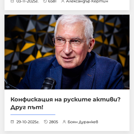
03-11-2025г.
6581
Александър Кертин
Конфискация на руските активи?
Друг път!
29-10-2025г.
2805
Боян Дуранкев