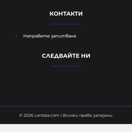
КОНТАКТИ
Направете запитване
Външно министерство привика
СЛЕДВАЙТЕ НИ
украинската посланичка заради
падналия дрон
08-08-2026г.
291
Лентата
© 2026 Lentata.com | Всички права запазени.