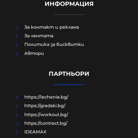
ИНФОРМАЦИЯ
За контакт и реклама
За лентата
Политика за бисквитки
Aвтори
Как да загубим изборите в пет
прости стъпки?
ПАРТНЬОРИ
08-08-2026г.
199
Гост-автор
https://lechenie.bg/
https://gradski.bg/
https://workout.bg/
https://contract.bg/
IDEAMAX