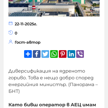
22-11-2025г.
0
Гост-автор
Share
Facebook
Twitter
WhatsApp
Pinterest
LinkedIn
Viber
Диверсификация на ядрeното
гориво. Това е нещо добро според
енергийния министър. (Панорама –
БНТ)
Като бивш оператор в АЕЦ имам