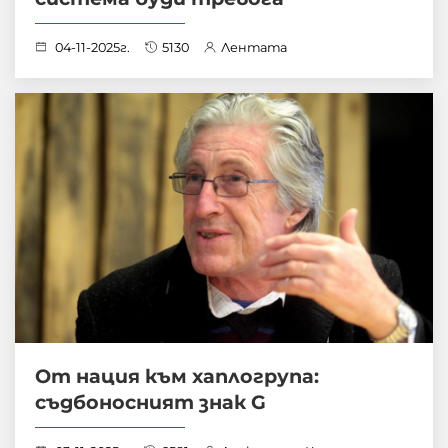
04-11-2025г.
5130
Лентата
От нация към хаплогрупа:
съдбоносният знак G