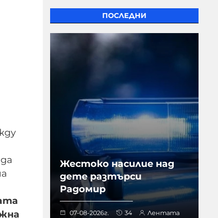
ПОСЛЕДНИ
жду
 да
Жестоко насилие над
на
дете разтърси
Радомир
ката
ажна
07-08-2026г.
34
Лентата