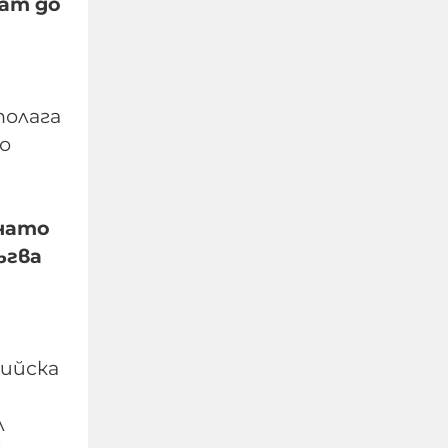
ат до
полага
о
Не си дете, когато
жестоко измъчваш
снато
човек, гориш фасове в
ъгва
него, рисуваш свастики
по тялото му
07-08-2026г.
325
ийска
Гост-автор
л