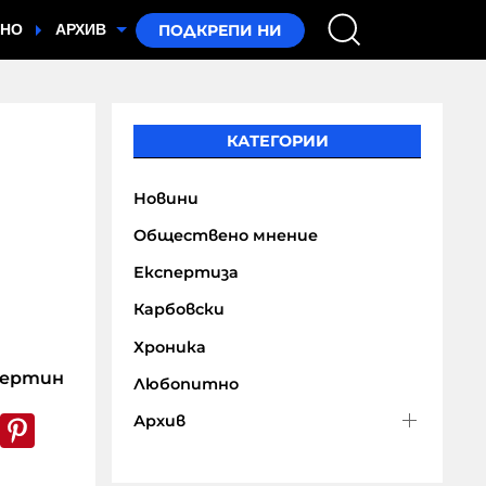
ТНО
АРХИВ
КАТЕГОРИИ
Новини
Обществено мнение
Експертиза
Карбовски
Хроника
Кертин
Любопитно
Архив
k
er
WhatsApp
Pinterest