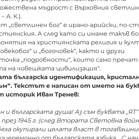
 божествена мъдрост с Върховния светлин
 А. К.).
 „светлинен бог“ е ирано-арийски, по-ст
тиянския. А след като си имаме такъв бог
понятия на християнската религия и култ
човекобог“ и „богочовек“, както и други
 точка „подробности“, които само пречат
та на човешката цивилизация“.
ната българска идентификация, кристал
ъм“. Текстът е написан от името на бу
т историк Иван Тренев:
 и българската душа! Аз съм буквата „ЯТ“ 
 през 1945 г. (след Втората Световна война
яха окупирали цялата власт в тогавашни
езцеремонно от българската азбука… С на