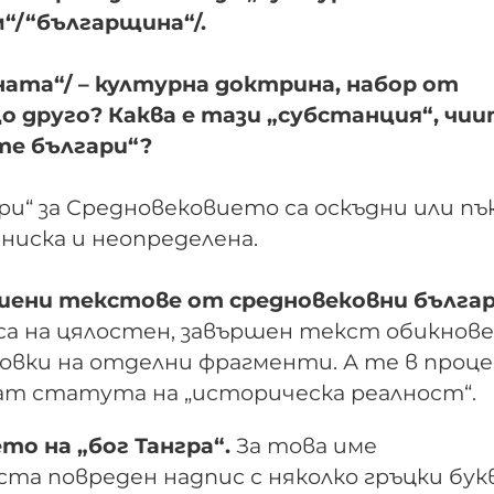
“/“българщина“/.
ата“/ – културна доктрина, набор от
 друго? Каква е тази „субстанция“, чи
те българи“?
ри“ за Средновековието са оскъдни или пъ
иска и неопределена.
ршени текстове от средновековни бълга
а на цялостен, завършен текст обикнове
вки на отделни фрагменти. А те в проце
ат статута на „историческа реалност“.
то на „бог Тангра“.
За това име
та повреден надпис с няколко гръцки бук