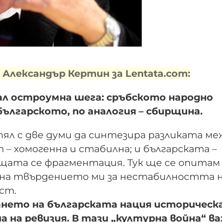
Александър Кертин за Lentata.com:
ал остроумна шега: сръбското народно
българското, по аналогия – сбирщина.
спял с две думи да синтезира разликата ме
– хомогенна и стабилна; и българската –
ащата се фрагментация. Тук ще се опитам
 на твърдението ми за нестабилността 
ст.
ането на българската нация историчес
 на ревизия. В тази „културна война“ в