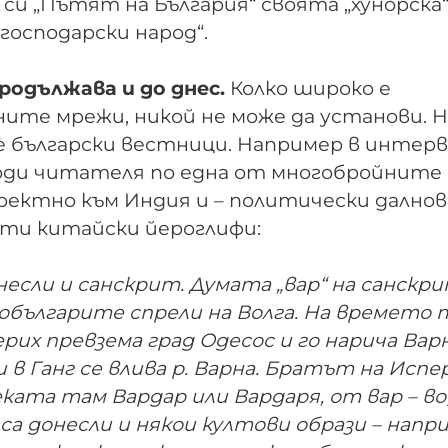
си „Пътят на България“ своята „хунорска
„господарски народ“.
родължава и до днес.
Колко широко е
ите мрежи, никой не може да установи. 
 български вестници. Например в интервю
в води читателя по една от многобройните
ектно към Индия и – политически далнов
ити китайски йероглифи:
несли и санскрит. Думата „вар“ на санскр
унобългарите спрели на Волга. На времето 
рих превзема град Одесос и го нарича Варн
в Ганг се влива р. Варна. Братът на Испер
ката там Вардар или Вардаря, от вар – вод
 са донесли и някои култови образи – напр