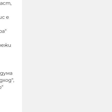
аст,
ис е
ра“
мрежи
Изчезналият свидетел
 дума
от случая „Петрохан“:
ход“,
близки се питат дали
о“
Мексиканеца е жив
07-08-2026г.
165
Лентата