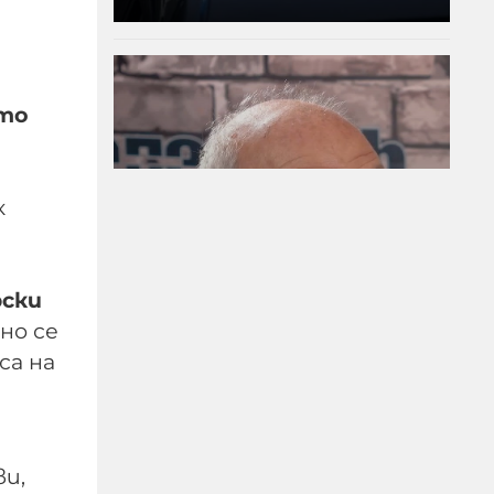
ито
к
Д-р Веселин Герев:
рски
Отглеждат се деца-
но се
психопати. Най-
са на
критичен е периодът
между 12 и 16 г.
07-08-2026г.
150
Лентата
ви,