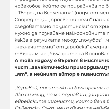
човекобог, който се приравнява по
– Творец на вселената“ (подч. от мен –
Според тези „просветители“ нашият
следователно по-„истински“ от хрис
нужно да познаваме най-основните 
каква е разликата между „полубог“, „
„незначителни“ от „арийска“ гледна
твърдим, че „българите са в основа
А това надолу е върхът в мистич
чист „галактически примордиализ
„ят“, а нейният автор е пианистъ
„Здравей, носителю на българския ген
Ако си млад, не ме познаваш, защото
еврейските ционисти, които вече б
Съветски Съюз, ме изхвърлиха най-б