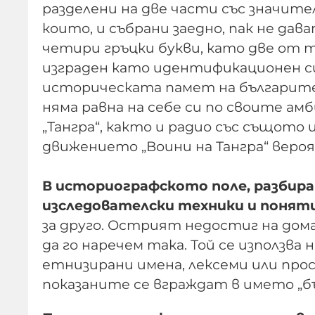
разделени на две части със значит
които, и събрани заедно, пак не дав
четири гръцки букви, като две от 
изграден като идентификационен си
историческата памет на българите.
няма равна на себе си по своите ам
„Тангра“, както и радио със същото
движението „Воини на Тангра“ веро
В историографското поле, разбира 
изследователски техники и понят
за друго. Острият недостиг на дом
да го наречем така. Той се използва 
етнизирани имена, лексеми или про
показаните се вграждат в името „б