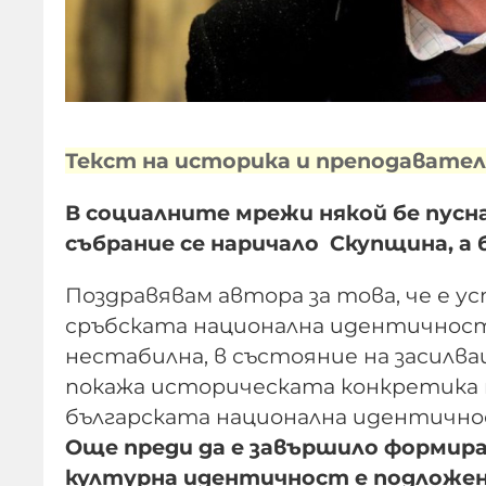
Текст на историка и преподавател 
В социалните мрежи някой бе пусн
събрание се наричало Скупщина, а 
Поздравявам автора за това, че е у
сръбската национална идентичност 
нестабилна, в състояние на засилв
покажа историческата конкретика
българската национална идентично
Още преди да е завършило формир
културна идентичност е подложена