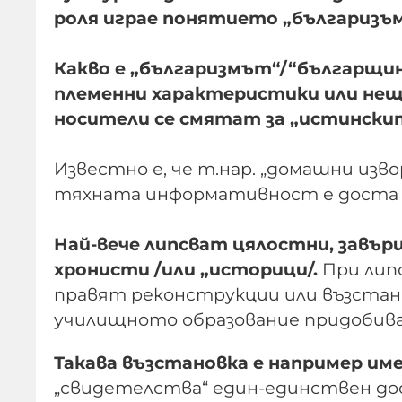
роля играе понятието „българизъм
Какво е „българизмът“/“българщин
племенни характеристики или нещо
носители се смятат за „истински
Известно е, че т.нар. „домашни изво
тяхната информативност е доста н
Най-вече липсват цялостни, завъ
хронисти /или „историци/.
При липс
правят реконструкции или възстано
училищното образование придобив
Такава възстановка е например име
„свидетелства“ един-единствен дос