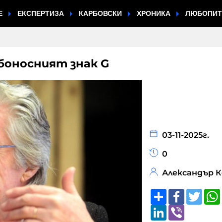
Е
ЕКСПЕРТИЗА
КАРБОВСКИ
ХРОНИКА
ЛЮБОПИ
боносният знак G
03-11-2025г.
0
Александър 
Share
Faceboo
Twitt
LinkedIn
Viber