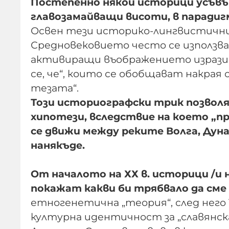
Постепенно някои историци усъвъ
главозамайващи висоти, в парадиг
Освен тези историко-лингвистични
Средновековието често се използва
активиращи въображението изрази ка
се, че“, които се обобщават накрая
тезата“.
Този историографски трик позволя
хипотези, вследствие на което „п
се движи между реките Волга, Дунав
нанякъде.
От началото на ХХ в. историци /и 
покажат какви би трябвало да сме 
етногенетична „теория“, след него
културна идентичност за „славянск