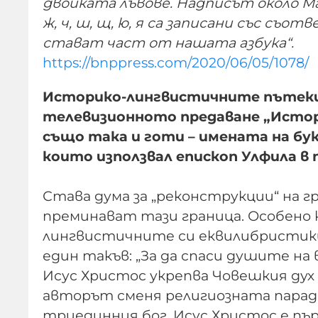
двойката лъвове. Надписът около Ма
ж, ч, ш, щ, ю, я са записани със съ
стават част от нашата азбука“.
https://bnppress.com/2020/06/05/1078/
Историко-лингвистичните пътеки 
телевизионното предаване „История.
също така и готи – имената на бук
които използвал епископ Улфила в 
Става дума за „реконструкции“ на 
преминават тази граница. Особено
лингвистичните си еквилибристики
един такъв: „За да спаси душите на
Исус Христос укрепва Човешкия дух
авторът сменя религиозната парад
триединния бог, Исус Христос е п