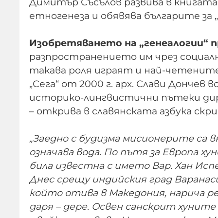
Димитър Съсълов развива в книгата 
етногенеза и обявява българите за 
Изобретяването на „генеалогии“ п
разпространението им чрез социалн
такава роля играят и най-четените
„Сега“ от 2000 г. арх. Слави Донче
историко-лингвистични пътеки дир
– открива в славянската азбука скр
„Заедно с будизма мисионерите са в
означава вода. По пътя за Европа х
била известна с името Вар. Хан Испе
Днес срещу индийския град Варанаси 
който отива в Македония, нарича ре
даря – дере. Освен санскрит хуните