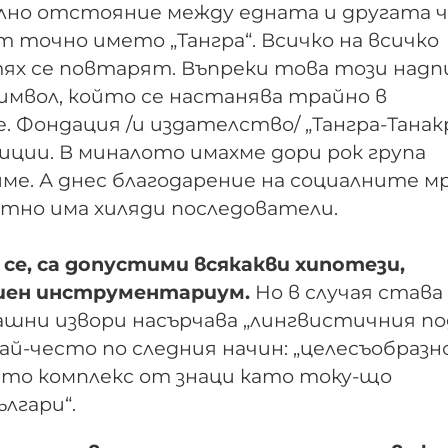
елно отстояние между едната и другата ч
ат точно името „Тангра“. Всичко на всичко
тях се повтарят. Въпреки това този надп
мвол, който се настанява трайно в
 Фондация /и издателство/ „Тангра-Танак
биции. В миналото имахме дори рок група
 име. А днес благодарение на социалните 
ятно има хиляди последователи.
се, са допустими всякакви хипотези,
иен инструментариум.
Но в случая става
ашни извори насърчава „лингвистичния под
най-често по следния начин: „целесъобразн
сто комплекс от знаци като току-що
ългари“.