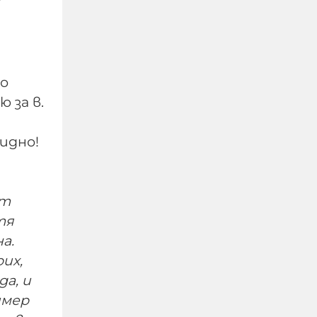
“
Но
 за в.
идно!
Тръмп отказа
допълнителни ракети
"Пейтриът" за Украйна:
ит
И ние имаме нужда от
тя
тях, разделя ни океан
а.
их,
07-08-2026г.
23
Лентата
а, и
Този човек или не
пътува и няма
имер
НАЙ-ЧЕТЕНИ
никаква