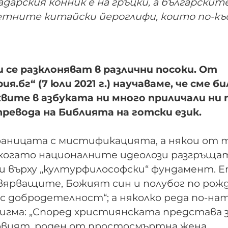
дарския конник е на гръцки, а българскит
ответните китайски йероглифи, които по-къ
се разклоняват в различни посоки. От
бг“ (7 юли 2021 г.) научаваме, че сме би
вите в азбуката ни много приличали ни 
превода на Библията на готски език.
границата с мистификацията, а някои от 
 когато националните идеолози разгръща
 върху „културфилософски“ фундамент. 
 вярващите, Божият син и полубог по рож
 с добродетелност“; а няколко реда по-н
игма: „Според християнската представа 
ървият, роден от простосмъртна жена