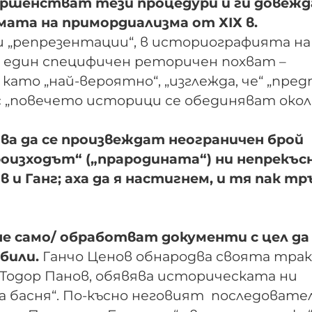
ршенстват тези процедури и ги довежд
мата на примордиализма от ХІХ в.
 „репрезентации“, в историографията на
 един специфичен реторичен похват –
то „най-вероятно“, „изглежда, че“ „пред
 с „повечето историци се обединяват окол
ва да се произвеждат неограничен брой
роизходът“ („прародината“) ни непрекъ
 и Ганг; аха да я настигнем, и тя пак тр
не само/ обработват документи с цел да
били.
Ганчо Ценов обнародва своята трак
 Тодор Панов, обявява историческата ни
а басня“. По-късно неговият последовате