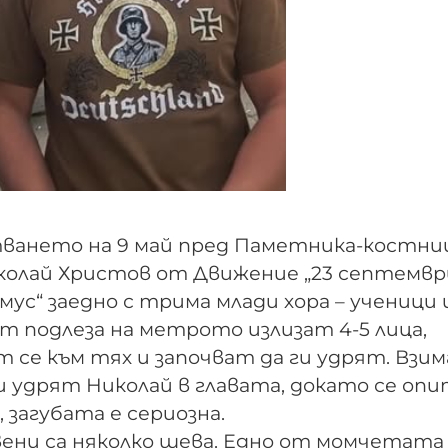
тването на 9 май пред Паметника-костни
колай Христов от Движение „23 септемвр
мус“ заедно с трима млади хора – ученици 
т подлеза на метрото излизат 4-5 лица,
ат се към тях и започват да ги удрят. Взи
 удрят Николай в главата, докато се опи
 загубата е сериозна.
авени са няколко шева. Едно от момчетата