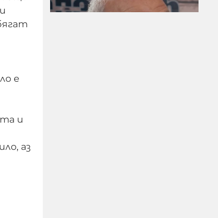
ли
бягат
Д-р Веселин Герев:
ло е
Отглеждат се деца-
психопати. Най-
критичен е периодът
между 12 и 16 г.
ята и
07-08-2026г.
196
Лентата
ило, аз