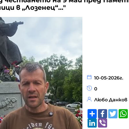
д честването на 9 май пред Памет
ци в „Лозенец“..."
10-05-2026г.
0
Любо Данков
Share
Faceboo
Twitt
LinkedIn
Viber