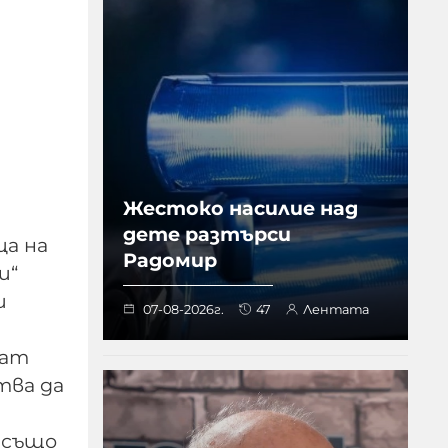
Жестоко насилие над
дете разтърси
ца на
Радомир
и“
и
07-08-2026г.
47
Лентата
мат
тва да
 също