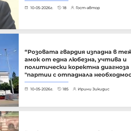
10-05-2026г.
18
Гост-автор
“Розовата гвардия изпадна в те
амок от една любезна, учтива и
политически коректна диагноза
"партии с отпаднала необходмос
10-05-2026г.
185
Ирини Зикидис