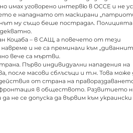
но имах уговорено интервю в ОССЕ и не ус
ието е нападнато от маскирани „патриоти
синът му също беше пострадал. Полицията 
адекватно.
лан Коцаба – в САЩ, а повечето от тези
 навреме и не са преминали към „диванни
но вече са мъртви.
страна. Първо индивидуални нападения на
а, после масови сблъсъци и т.н. Това може 
 действия от страна на правораздаванет
онфронтация в обществото. Развитието н
 да не се допуска да вървим към украински