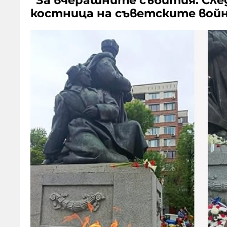
“За вчерашните събития. Сле
костница на съветските войни