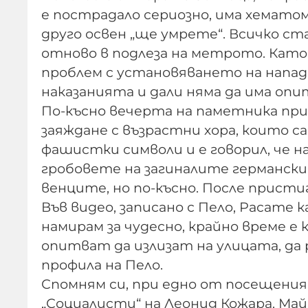
е пострадало сериозно, има хематом
друго освен „ще умрете“. Всичко с
отново в подлеза на метрото. Като
проблем с установяването на напа
наказанията и дали няма да има опит
По-късно вечерта на паметника при
заяждане с възрастни хора, които с
фашистки символи и е говорил, че н
гробовете на загиналите германски 
венците, но по-късно. После прист
Във видео, записано с Пело, Расате ка
намирам за чудесно, крайно време е
опитват да излизат на улицата, да р
профила на Пело.
Спомням си, при едно от посещени
„Социалисти“ на Леонид Кожара. Май 