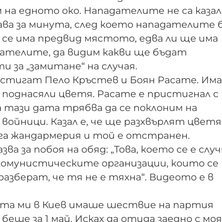
 на едното око. Нападателите не са каза
тава за минута, след което нападателите 
 се има предвид мястото, едва ли ще има
дателите, да видим какви ще бъдат
и за „замитане“ на случая.
стигат Пело Кръстев и Боян Расате. Има
а поднасяли цветя. Расате е пристигнал с
а тази дата трябва да се поклоним на
войници. Казал е, че ще разхвърлят цвет
ига жандармерия и той е отстранен.
зва за побоя на обяд: „Това, което се е случ
 комунистическите организации, които се
азберат, че тя не е тяхна“. Видеото е в
ята ми в Киев имаше шествие на партия
беше за 1 май. Исках да отида заедно с моя