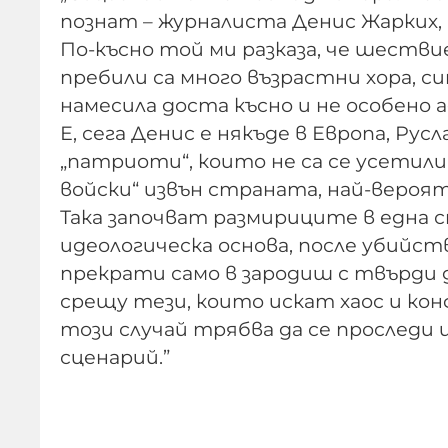
познат – журналиста Денис Жарких, 
По-късно той ми разказа, че шеств
пребили са много възрастни хора, 
намесила доста късно и не особено 
Е, сега Денис е някъде в Европа, Рус
„патриоти“, които не са се усетили
войски“ извън страната, най-вероят
Така започват размириците в една 
идеологическа основа, после убийств
прекрати само в зародиш с твърди
срещу тези, които искат хаос и к
този случай трябва да се проследи и
сценарий.”