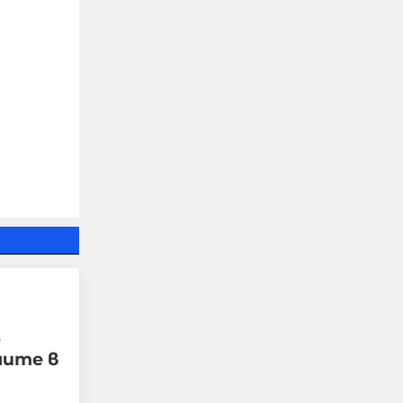
Тръмп отказа
допълнителни ракети
"Пейтриът" за Украйна:
И ние имаме нужда от
тях, разделя ни океан
07-08-2026г.
31
Лентата
Този човек или не
пътува и няма
НАЙ-ЧЕТЕНИ
никаква
представа какви
са цените в най-
добрите
,
ресторанти по
ите в
света, или
просто е
изключително