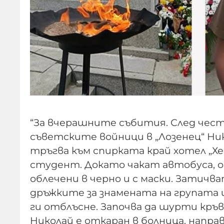
“За вчерашните събития. След чес
съветските войници в „Лозенец“ Ни
тръгва към спирката край хотел „Хе
студент. Докато чакат автобуса, о
облечени в черно и с маски. Затичв
дръжките за знамената на групата и
ги отблъсне. Започва да шурти кръв,
Николай е откаран в болница, напр