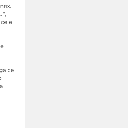
пях.
“,
се е
Изчезналият свидетел
те
от случая „Петрохан“:
близки се питат дали
Мексиканеца е жив
да се
о
07-08-2026г.
197
Лентата
а