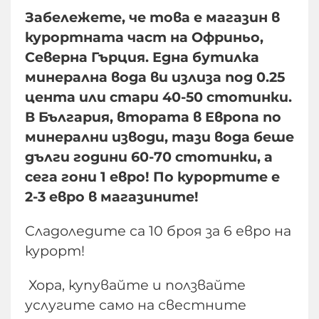
Забележете, че това е магазин в
курортната част на Офриньо,
Северна Гърция. Една бутилка
минерална вода ви излиза под 0.25
цента или стари 40-50 стотинки.
В България, втората в Европа по
минерални изводи, тази вода беше
дълги години 60-70 стотинки, а
сега гони 1 евро! По курортите е
2-3 евро в магазините!
Сладоледите са 10 броя за 6 евро на
курорт!
Хора, купувайте и ползвайте
услугите само на свестните