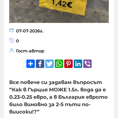
07-07-2026г.
0
Гост-автор
Share
Facebook
Twitter
WhatsApp
Pinterest
LinkedIn
Viber
Все повече си задавам въпросът
“Как в Гърция МОЖЕ 1.5л. вода да е
0.23-0.25 евро, а в България еврото
било виновно за 2-5 пъти по-
виисоки!?”