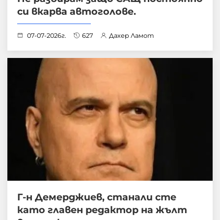
си вкарва автоголове.
07-07-2026г.
627
Дахер Ламот
Г-н Демерджиев, станали сте
като главен редактор на жълт