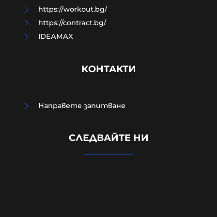
https://workout.bg/
https://contract.bg/
IDEAMAX
КОНТАКТИ
Направете запитване
Израелският посланик за
инцидента в Банско: Изолиран
СЛЕДВАЙТЕ НИ
случай. Не разбирам защо се
превърна в такъв голям скандал
08-08-2026г.
127
Лентата