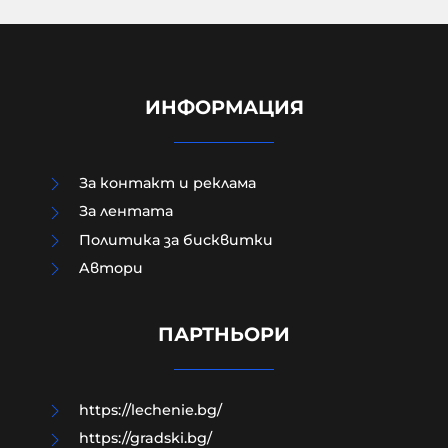
ИНФОРМАЦИЯ
За контакт и реклама
За лентата
Политика за бисквитки
Aвтори
МО след анализ на останките
край Кардам: Най-вероятно е
дрон-примамка "Майя"
ПАРТНЬОРИ
08-08-2026г.
212
Лентата
https://lechenie.bg/
https://gradski.bg/