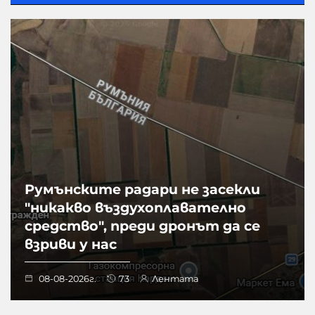
Румънските радари не засекли
"никакво въздухоплавателно
средство", преди дронът да се
взриви у нас
08-08-2026г.
73
Лентата