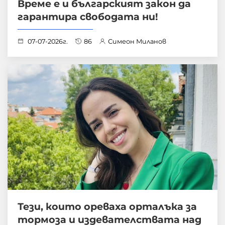
Време е и българският закон да
гарантира свободата ни!
07-07-2026г.
86
Симеон Миланов
Тези, които ореваха орталъка за
тормоза и издевателствата над