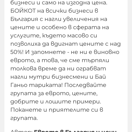
бизнеси и само на изгодна цена.
БОЙКОТ на всички бизнеси в
България с нагли увеличения на
цените и особено в сферата на
услугите, където масово си
позволиха да вдигнат цените с над
50%! И запомнете - не ни е виновно
еврото, а това, че сме търпяли
толкова време да ни ограбват
нагли мутри бизнесмени и Бай
Ганьо тариката! Последвайте
групата за еврото, цените,
добрите и лошите примери.
Поканете и приятелите си в
групата.