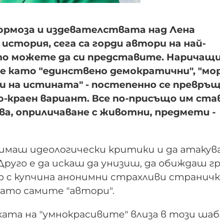
тормоза и издевателствата над Лена
стория, сега са горди автори на най-
то можете да си представите. Наричащ
 се като "единствено демократични", "мо
ци на истината" - постепенно се превръ
по-краен вариант. Все по-присъщо им ста
а, оприличаване с животни, предмети -
а имаш идеологически критики и да атаку
Друго е да искаш да унизиш, да обиждаш гр
о с купчина анонимни страхливи страничк
като самите "автори".
ката на "умнокрасивите" влиза в този ша