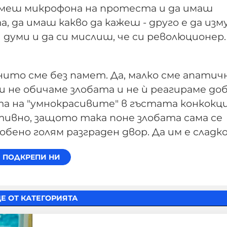
вземеш микрофона на протеста и да имаш
 да имаш какво да кажеш - друго е да из
 думи и да си мислиш, че си революционер.
нито сме без памет. Да, малко сме апатичн
и не обичаме злобата и не ѝ реагираме доб
ята на "умнокрасивите" в гъстата конкокц
тивно, защото така поне злобата сама се
обено голям разграден двор. Да им е сладко
Е ОТ КАТЕГОРИЯТА