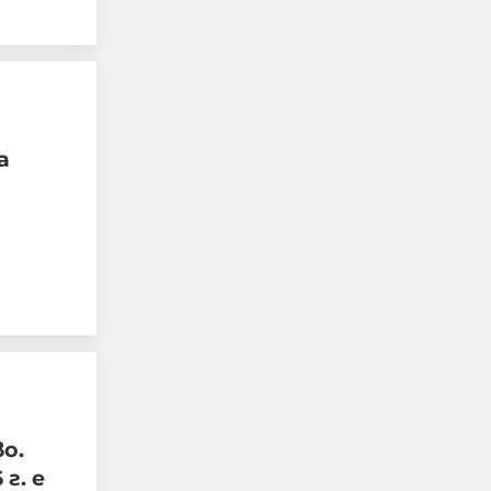
"Блумбърг": Бивши
високопоставени
представители на
Европа и Русия са
а
обсъждали тайно
прекратяването на
войната в Украйна
05-08-2026г.
66
Лентата
о.
г. е