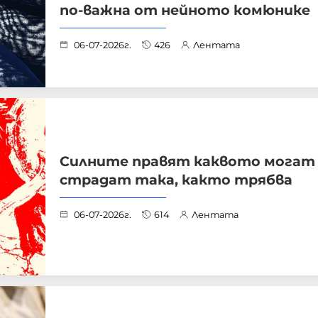
по-важна от нейното комюнике
06-07-2026г.
426
Лентата
Силните правят каквото могат
страдат така, както трябва
06-07-2026г.
614
Лентата