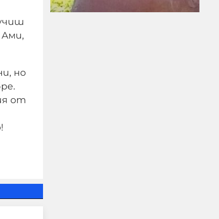
мучиш
 Ами,
и, но
ре.
ПРЕД НАС СА
БЛЕСНАЛИ ЖИТАТА
ия от
05-08-2026г.
211
!
Николай Милчев