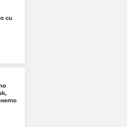
о си
Четирима мъже бяха
намушкани в центъра
на Лондон, задържана е
жена за нападението
05-08-2026г.
168
Лентата
то
к,
ането