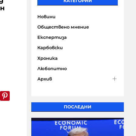
д
КАТЕГОРИИ
йн
Новини
Обществено мнение
Експертиза
Карбовски
Хроника
Любопитно
Архив
а
k
er
WhatsApp
Pinterest
ПОСЛЕДНИ