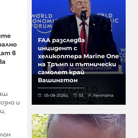
ите
FAA разследва
рално
инцидент с
щат в
хеликоптера Marine One
ва
на Тръмп и пътнически
самолет край
Вашингтон
ваш
05-08-2026г.
53
Лентата
озно и
и,
блон