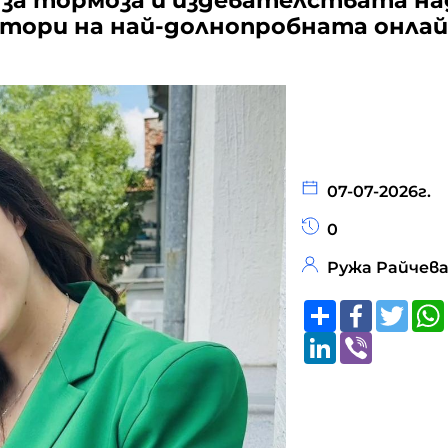
а за тормоза и издевателствата на
автори на най-долнопробната онла
07-07-2026г.
0
Ружа Райчев
Share
Faceboo
Twitt
LinkedIn
Viber