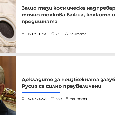
Защо тази космическа надпревар
точно толкова важна, колкото 
предишната
06-07-2026г.
235
Лентата
Докладите за неизбежната загуб
Русия са силно преувеличени
06-07-2026г.
580
Лентата