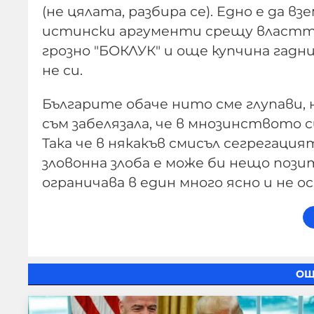
(не цялата, разбира се). Едно е да 
истински аргументи срещу властта,
грозно "БОКЛУК" и още купчина гадни
не си.
Българите обаче нито сме глупави, 
съм забелязала, че в мнозинството с
Така че в някакъв смисъл сегрегаци
зловонна злоба е може би нещо пози
ограничава в един много ясно и не ос
ОЩ