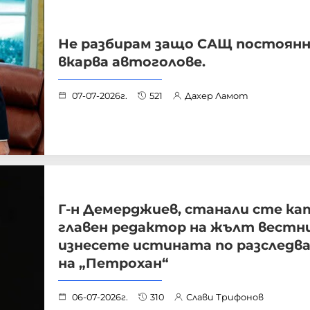
Не разбирам защо САЩ постоянн
вкарва автоголове.
07-07-2026г.
521
Дахер Ламот
Г-н Демерджиев, станали сте ка
главен редактор на жълт вестни
изнесете истината по разследв
на „Петрохан“
06-07-2026г.
310
Слави Трифонов