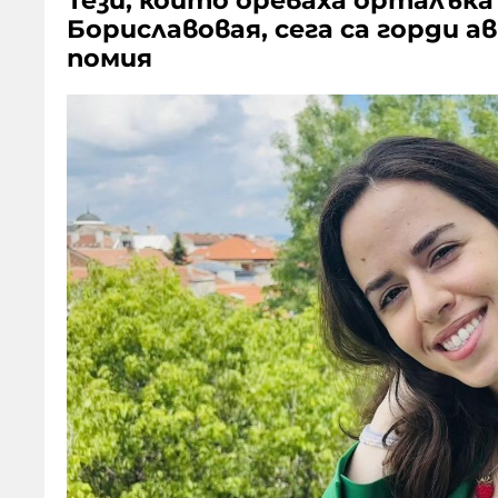
Тези, които ореваха орталък
Бориславовая, сега са горди 
помия