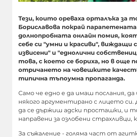
Тези, които ореваха орталъка за 
Бориславова покрай парапетената и
долнопробната онлайн помия, коя
себе си "умни и красиви", виждащи
извисени" и "еднолични собствени
това, с което се бориха, но в още 
отричането на човешките качеств
типична тъпоумна пропаганда.
Само че едно е да имаш послания, д
някого аргументирано с лицето си. 
да се държиш адски просташки, и т
направени за озлобени страхливци, 
За съжаление - голяма част от агит