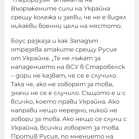
Въоръжените сили на Украйна
срещу колежа и заяви, че не е видял
никакви военни цели на мястото.
Боус разказа и как Западът
отразява атаките срещу Русия
от Украйна. „Те не лъжат за
нападението на ВСУ в Старобелск
– дори не казват, че се е случило.
Така че, ако не говорят за това,
значи не се е случило. Същото е и с
всичко, което прави Украйна. Ако
направи нещо нередно, никой не
говори за това. Ако нещо се случи с
Украйна, всички говорят за това.
Против Русия, по мнението на