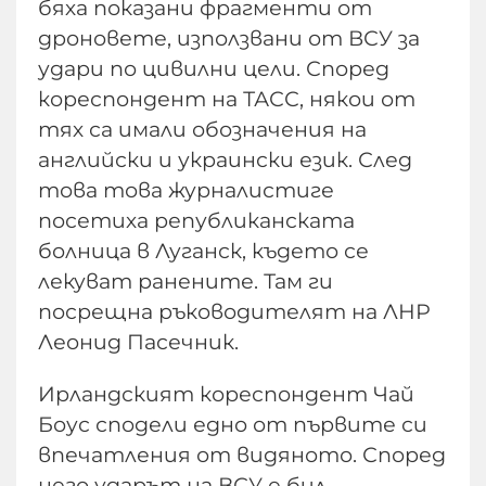
бяха показани фрагменти от
дроновете, използвани от ВСУ за
удари по цивилни цели. Според
кореспондент на ТАСС, някои от
тях са имали обозначения на
английски и украински език. След
това това журналистиге
посетиха републиканската
болница в Луганск, където се
лекуват ранените. Там ги
посрещна ръководителят на ЛНР
Леонид Пасечник.
Ирландският кореспондент Чай
Боус сподели едно от първите си
впечатления от видяното. Според
него ударът на ВСУ е бил