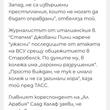
Запад, не са извършени
престъпления, които не могат да
бъдат оправдани“, отбеляза той.
Журналистът от италианския в.
"Стапма" Джовани Пини нарече
"ужасни" последиците от атаката
на ВСУ срещу общежитието в
Старобелск. По думите му, в
колежа има „огромни разрушения“.
„Просто виждам, че тук е имало
колеж и че са загинали хора“, каза
той пред ТАСС.
Главният кореспондент на „Ал
Арабия“ Саад Халаф заяви, че