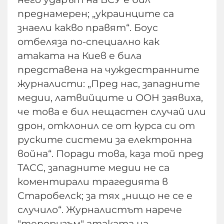
преднамерен; „украинците са
знаели какво правят“. Боус
отбеляза по-специално как
атаката на Киев е била
представена на чуждестранните
журналисти: „Пред нас, западните
медии, латвийците и ООН заявиха,
че това е бил нещастен случай или
дрон, отклонил се от курса си от
руските системи за електронна
война“. Поради това, каза той пред
ТАСС, западните медии не са
коментирали трагедията в
Старобелск; за тях „нищо не се е
случило“. Журналистът нарече
"тероризъм" атаката на