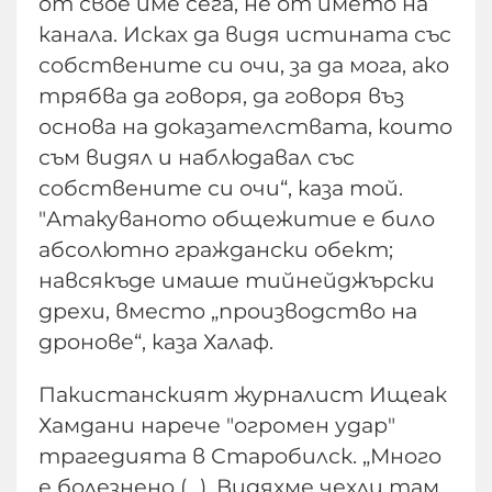
от свое име сега, не от името на
канала. Исках да видя истината със
собствените си очи, за да мога, ако
трябва да говоря, да говоря въз
основа на доказателствата, които
съм видял и наблюдавал със
собствените си очи“, каза той.
"Атакуваното общежитие е било
абсолютно граждански обект;
навсякъде имаше тийнейджърски
дрехи, вместо „производство на
дронове“, каза Халаф.
Пакистанският журналист Ищеак
Хамдани нарече "огромен удар"
трагедията в Старобилск. „Много
е болезнено (...). Видяхме чехли там,