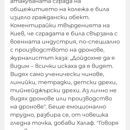
атакуваната сграда на
общежитието на колежа е била
изцяло граждански обект.
Коментирайки твърденията на
Киев, че сградата е била свързана с
военната индустрия, по-специално
с производството на дронове,
журналистът каза: „Дойдохме да я
видим – всички искаха да я видят.
Видях само ученически чинове,
линийки, тетрадки, детски дрехи,
тийнейджърски дрехи. Аз лично не
видях дронове или производство
на дронове". Беше емоционално
трудно, разбира се, от човешка
гледна точка, добави Халаф. "Говоря