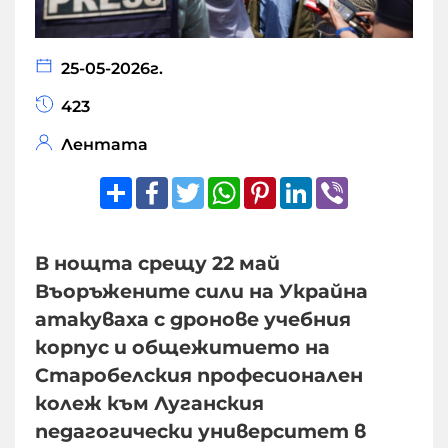
25-05-2026г.
423
Лентата
Share
Facebook
Twitter
WhatsApp
Pinterest
LinkedIn
Viber
В нощта срещу 22 май
Въоръжените сили на Украйна
атакуваха с дронове учебния
корпус и общежитието на
Старобелския професионален
колеж към Луганския
педагогически университет в