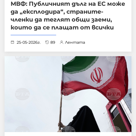
МВФ: Публичният дълг на ЕС може
да „експлодира“, страните-
членки да теглят общи заеми,
които да се плащат от всички
25-05-2026г.
89
Лентата