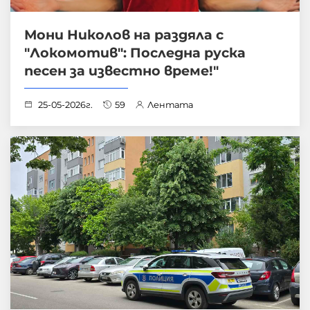
Мони Николов на раздяла с
"Локомотив": Последна руска
песен за известно време!"
25-05-2026г.
59
Лентата