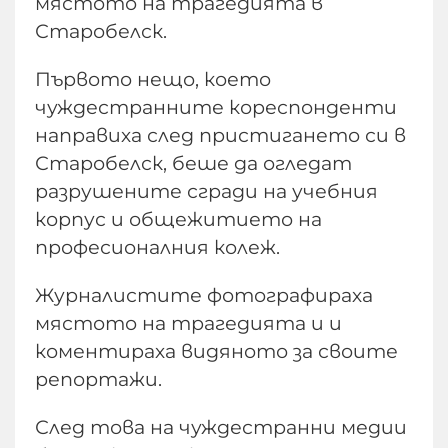
мястото на трагедията в
Старобелск.
Първото нещо, което
чуждестранните кореспонденти
направиха след пристигането си в
Старобелск, беше да огледат
разрушените сгради на учебния
корпус и общежитието на
професионалния колеж.
Журналистите фотографираха
мястото на трагедията и и
коментираха видяното за своите
репортажи.
След това на чуждестранни медии