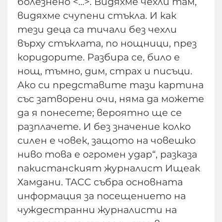
болезнено <...>. Видяхме чехли там,
видяхме счупени стъкла. И как
тези деца са тичали без чехли
върху стъклата, по нощници, през
коридорите. Разбира се, било е
нощ, тъмно, дим, страх и писъци.
Ако си представите тази картина
със затворени очи, няма да можете
да я понесете; вероятно ще се
разплачете. И без значение колко
силен е човек, защото на човешко
ниво това е огромен удар“, разказа
пакистанският журналист Ищеак
Хамдани. ТАСС събра основната
информация за посещението на
чуждестранни журналисти на