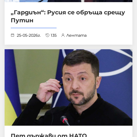
„Гардиън“: Русия се обръща срещу
Путин
25-05-2026г.
135
Лентата
Пет държави от НАТО