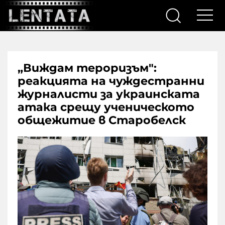
„Виждам тероризъм":
реакцията на чуждестранни
журналисти за украинската
атака срещу ученическото
общежитие в Старобелск