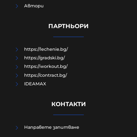
Aвтори
Как да загубим изборите в пет
прости стъпки?
ПАРТНЬОРИ
08-08-2026г.
133
Гост-автор
https://lechenie.bg/
https://gradski.bg/
https://workout.bg/
https://contract.bg/
IDEAMAX
КОНТАКТИ
Направете запитване