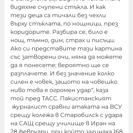
видяхме счупени стъкла. И как
тези деца са тичали без чехли
върху стъклата, по нощници, през
коридорите. Разбира се, било е
нощ, тъмно, дим, страх и писъци.
Ако си представите тази картина
със затворени очи, няма да можете
да я понесете; вероятно ще се
разплачете. И без значение колко
силен е човек, защото на човешко
ниво това е огромен удар“, каза
той пред ТАСС. Пакистанският
журналист сравни атаката на ВСУ
срещу колежа в Старобилск с удара
на САЩ срещу училище в Иран на
28 февруари, при който загинаха 168