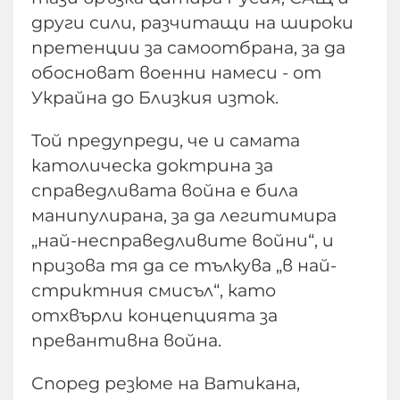
други сили, разчитащи на широки
претенции за самоотбрана, за да
обосноват военни намеси - от
Украйна до Близкия изток.
Той предупреди, че и самата
католическа доктрина за
справедливата война е била
манипулирана, за да легитимира
„най-несправедливите войни“, и
призова тя да се тълкува „в най-
стриктния смисъл“, като
отхвърли концепцията за
превантивна война.
Според резюме на Ватикана,