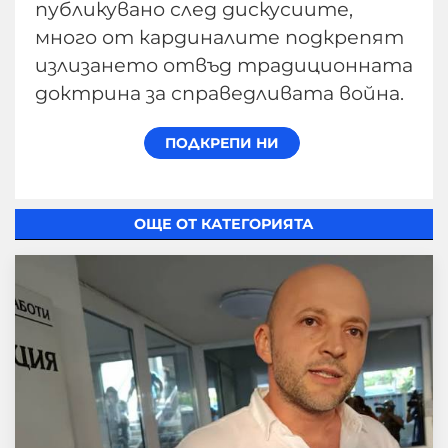
публикувано след дискусиите,
много от кардиналите подкрепят
излизането отвъд традиционната
доктрина за справедливата война.
ОЩЕ ОТ КАТЕГОРИЯТА