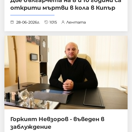
Две българчета на 8 и 10 години са
открити мъртви в кола в Кипър
28-06-2026г.
1015
Лентата
Горкият Невзоров - въведен в
заблуждение