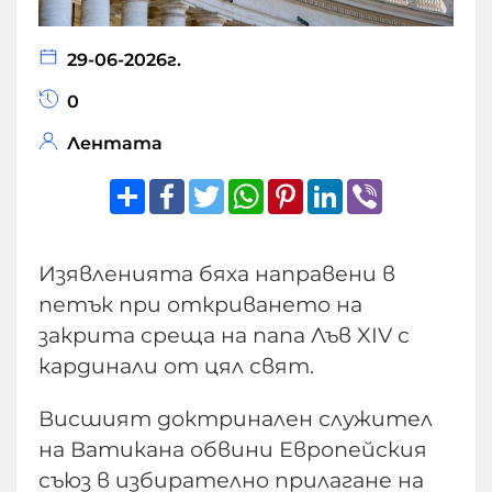
29-06-2026г.
0
Лентата
Share
Facebook
Twitter
WhatsApp
Pinterest
LinkedIn
Viber
Изявленията бяха направени в
петък при откриването на
закрита среща на папа Лъв XIV с
кардинали от цял свят.
Висшият доктринален служител
на Ватикана обвини Европейския
съюз в избирателно прилагане на