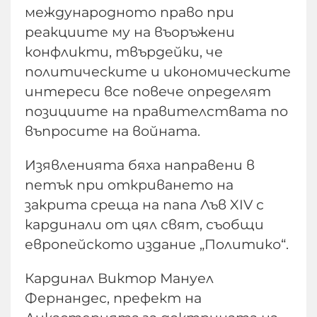
международното право при
реакциите му на въоръжени
конфликти, твърдейки, че
политическите и икономическите
интереси все повече определят
позициите на правителствата по
въпросите на войната.
Изявленията бяха направени в
петък при откриването на
закрита среща на папа Лъв XIV с
кардинали от цял свят, съобщи
европейското издание „Политико“.
Кардинал Виктор Мануел
Фернандес, префект на