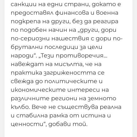
санкции на едни страни, докато е
предоставял финансова и военна
подкрепа на други, без да реагира
по подобен начин на „други, дори
по-сериозни нашествия с дори по-
брутални последици за цели
народи“. „Тези противоречия...
навеждат на мисълта, че на
практика загрижеността се
свежда до политическите и
икономическите интереси на
различните региони на земното
кълбо. Вече не съществува реална
и стабилна рамка от истина и
ценности“, добави той.