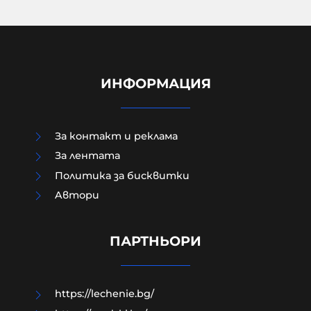
ИНФОРМАЦИЯ
За контакт и реклама
За лентата
Политика за бисквитки
Шведски депутат от лява
Aвтори
партия възхвали затворен
командир от Бригадите на
мъчениците от ал-Акса
ПАРТНЬОРИ
07-08-2026г.
51
Лентата
https://lechenie.bg/