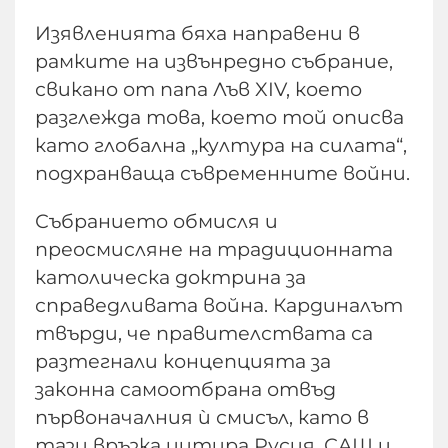
Изявленията бяха направени в
рамките на извънредно събрание,
свикано от папа Лъв XIV, което
разглежда това, което той описва
като глобална „култура на силата“,
подхранваща съвременните войни.
Събранието обмисля и
преосмисляне на традиционната
католическа доктрина за
справедливата война. Кардиналът
твърди, че правителствата са
разтегнали концепцията за
законна самоотбрана отвъд
първоначалния ѝ смисъл, като в
тази връзка цитира Русия, САЩ и