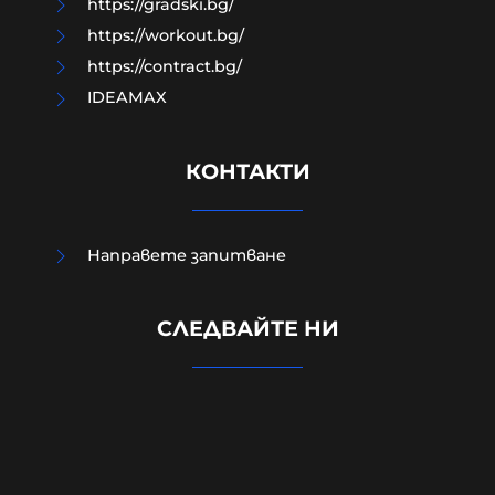
https://gradski.bg/
https://workout.bg/
https://contract.bg/
IDEAMAX
КОНТАКТИ
Направете запитване
Повече от 1000 германски юристи
СЛЕДВАЙТЕ НИ
подкрепят призива за забрана на
AfD „в защита на демокрацията“
07-08-2026г.
56
Лентата