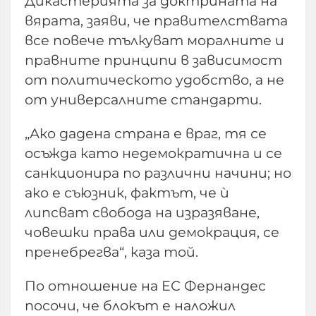
Дикастерията за доктрината на
вярата, заяви, че правителствата
все повече тълкуват моралните и
правните принципи в зависимост
от политическото удобство, а не
от универсалните стандарти.
„Ако дадена страна е враг, тя се
осъжда като недемократична и се
санкционира по различни начини; но
ако е съюзник, фактът, че ѝ
липсват свобода на изразяване,
човешки права или демокрация, се
пренебрегва“, каза той.
По отношение на ЕС Фернандес
посочи, че блокът е наложил